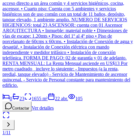
acceso directo a un área común y 4 servicios higiénicos, cocina,
ascensor. • Cuarto piso: Cuenta con 5 ambientes y servicios
higiénicos son de uso común con un total de 11 baños, depósito,
tanque elevado, 1 ambiente amplio. NUMERO DE SERVICIOS
HIGIENICOS: total 23 ASCENSOR: cuenta con 01 Ascensor
ARQUITECTURA • Inmueble: material noble • Dimensiones de
vías de escape: 1.20mts • Pisos: del 1º al 4º piso • Piso de
porcelanato de 60cms x 60cms. • Instalación de Conexión de agua y
desagüé. • Instalación de Conexión eléctrica con mando
independiente y medidor trifásico • Instalación de conexión
telefónica. FORMA DE PAGO: 02 de garantía y 01 de adelanto.
RENTA MENSUAL: La Renta Mensual asciende en US$13 Por
metro cuadrado incluye lo siguiente: - Impuestos (a la renta,
predial, tanque elevado) - Servicio de Mantenimiento de ascensor
quincenal. - Servicio de Personal constante para mantenimiento del
edificio.
0
23
1655
m²
22 abr.
105
Ver detalles
Contactar
1
/
11