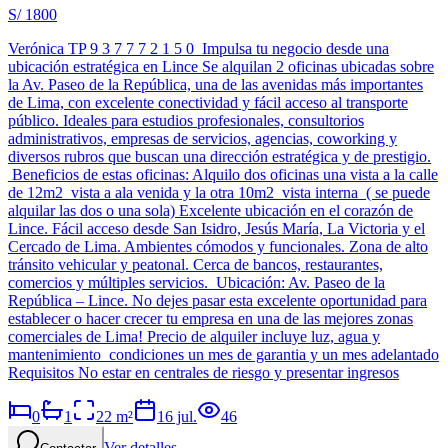
S/ 1800
Verónica TP 9 3 7 7 7 2 1 5 0 Impulsa tu negocio desde una
ubicación estratégica en Lince Se alquilan 2 oficinas ubicadas sobre
la Av. Paseo de la República, una de las avenidas más importantes
de Lima, con excelente conectividad y fácil acceso al transporte
público. Ideales para estudios profesionales, consultorios
administrativos, empresas de servicios, agencias, coworking y
diversos rubros que buscan una dirección estratégica y de prestigio.
Beneficios de estas oficinas: Alquilo dos oficinas una vista a la calle
de 12m2 vista a ala venida y la otra 10m2 vista interna ( se puede
alquilar las dos o una sola) Excelente ubicación en el corazón de
Lince. Fácil acceso desde San Isidro, Jesús María, La Victoria y el
Cercado de Lima. Ambientes cómodos y funcionales. Zona de alto
tránsito vehicular y peatonal. Cerca de bancos, restaurantes,
comercios y múltiples servicios. Ubicación: Av. Paseo de la
República – Lince. No dejes pasar esta excelente oportunidad para
establecer o hacer crecer tu empresa en una de las mejores zonas
comerciales de Lima! Precio de alquiler incluye luz, agua y
mantenimiento condiciones un mes de garantia y un mes adelantado
Requisitos No estar en centrales de riesgo y presentar ingresos
0
1
22
m²
16 jul.
46
Ver detalles