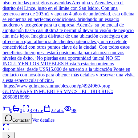
piso, entre las prestigiosas avenidas Arequipa y Arenales, en el
distrito del Lince, justo en el límite con San Isidro. Con una
generosa área de 203m2 y apenas 4 años de antigüedad, esta oficina
se encuentra en perfectas condiciones, brindando un espacio
moderno y acogedor para tu empresa. Además, su potencial de
ampliación hasta casi 400m2 te permitirá llevar tu visión de negocio
aún más lejos. Imagina disfrutar de una ubicación estratégica que
ofrece una gran afluencia de clientes potenciales y una excelente
conectividad con otros puntos clave de la ciudad. Con todos estos
beneficios, tu empresa estará posicionada para alcanzar nuevos
niveles de éxito. ¡No pierdas esta oportunidad única! NO SE
INCLUYEN LOS MUEBLES Hasta 5 estacionamientos
disponibles: desde US$15,000 de acuerdo a la ubicación Ponte en
contacto con nosotros para obtener más detalles y reservar una visita
a esta espectacular oficina.
https://www.guimaraesinmuebles.com/p/4924960-prop
GUIMARÃES INMUEBLES MVCS - PJ - 1813 RUC:
20608816969
0
0
379
m²
22 abr.
98
Ver detalles
Contactar