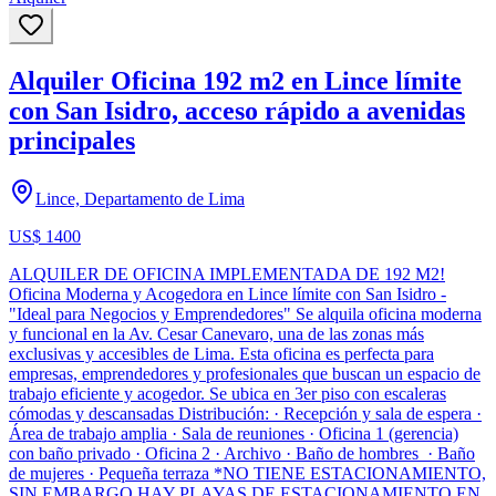
Alquiler Oficina 192 m2 en Lince límite
con San Isidro, acceso rápido a avenidas
principales
Lince, Departamento de Lima
US$ 1400
ALQUILER DE OFICINA IMPLEMENTADA DE 192 M2!
Oficina Moderna y Acogedora en Lince límite con San Isidro -
"Ideal para Negocios y Emprendedores" Se alquila oficina moderna
y funcional en la Av. Cesar Canevaro, una de las zonas más
exclusivas y accesibles de Lima. Esta oficina es perfecta para
empresas, emprendedores y profesionales que buscan un espacio de
trabajo eficiente y acogedor. Se ubica en 3er piso con escaleras
cómodas y descansadas Distribución: · Recepción y sala de espera ·
Área de trabajo amplia · Sala de reuniones · Oficina 1 (gerencia)
con baño privado · Oficina 2 · Archivo · Baño de hombres · Baño
de mujeres · Pequeña terraza *NO TIENE ESTACIONAMIENTO,
SIN EMBARGO HAY PLAYAS DE ESTACIONAMIENTO EN