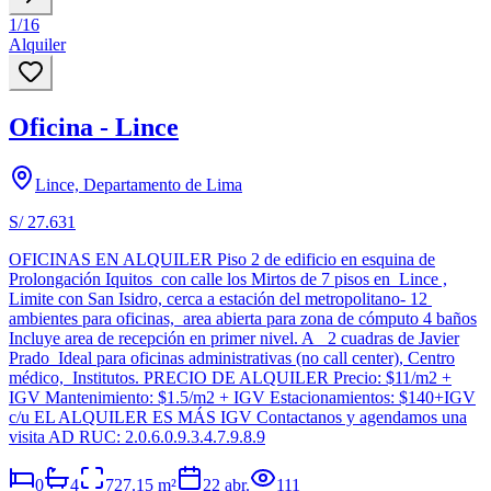
1
/
16
Alquiler
Oficina - Lince
Lince, Departamento de Lima
S/ 27.631
OFICINAS EN ALQUILER Piso 2 de edificio en esquina de
Prolongación Iquitos con calle los Mirtos de 7 pisos en Lince ,
Limite con San Isidro, cerca a estación del metropolitano- 12
ambientes para oficinas, area abierta para zona de cómputo 4 baños
Incluye area de recepción en primer nivel. A 2 cuadras de Javier
Prado Ideal para oficinas administrativas (no call center), Centro
médico, Institutos. PRECIO DE ALQUILER Precio: $11/m2 +
IGV Mantenimiento: $1.5/m2 + IGV Estacionamientos: $140+IGV
c/u EL ALQUILER ES MÁS IGV Contactanos y agendamos una
visita AD RUC: 2.0.6.0.9.3.4.7.9.8.9
0
4
727.15
m²
22 abr.
111