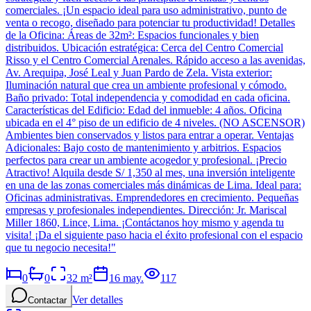
comerciales. ¡Un espacio ideal para uso administrativo, punto de
venta o recogo, diseñado para potenciar tu productividad! Detalles
de la Oficina: Áreas de 32m²: Espacios funcionales y bien
distribuidos. Ubicación estratégica: Cerca del Centro Comercial
Risso y el Centro Comercial Arenales. Rápido acceso a las avenidas,
Av. Arequipa, José Leal y Juan Pardo de Zela. Vista exterior:
Iluminación natural que crea un ambiente profesional y cómodo.
Baño privado: Total independencia y comodidad en cada oficina.
Características del Edificio: Edad del inmueble: 4 años. Oficina
ubicada en el 4° piso de un edificio de 4 niveles. (NO ASCENSOR)
Ambientes bien conservados y listos para entrar a operar. Ventajas
Adicionales: Bajo costo de mantenimiento y arbitrios. Espacios
perfectos para crear un ambiente acogedor y profesional. ¡Precio
Atractivo! Alquila desde S/ 1,350 al mes, una inversión inteligente
en una de las zonas comerciales más dinámicas de Lima. Ideal para:
Oficinas administrativas. Emprendedores en crecimiento. Pequeñas
empresas y profesionales independientes. Dirección: Jr. Mariscal
Miller 1860, Lince, Lima. ¡Contáctanos hoy mismo y agenda tu
visita! ¡Da el siguiente paso hacia el éxito profesional con el espacio
que tu negocio necesita!"
0
0
32
m²
16 may.
117
Ver detalles
Contactar