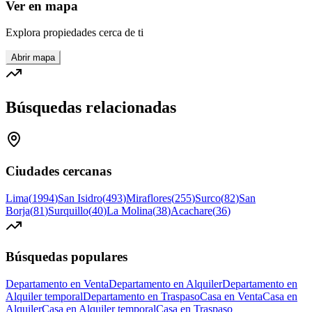
Ver en mapa
Explora propiedades cerca de ti
Abrir mapa
Búsquedas relacionadas
Ciudades cercanas
Lima
(
1994
)
San Isidro
(
493
)
Miraflores
(
255
)
Surco
(
82
)
San
Borja
(
81
)
Surquillo
(
40
)
La Molina
(
38
)
Acachare
(
36
)
Búsquedas populares
Departamento en Venta
Departamento en Alquiler
Departamento en
Alquiler temporal
Departamento en Traspaso
Casa en Venta
Casa en
Alquiler
Casa en Alquiler temporal
Casa en Traspaso