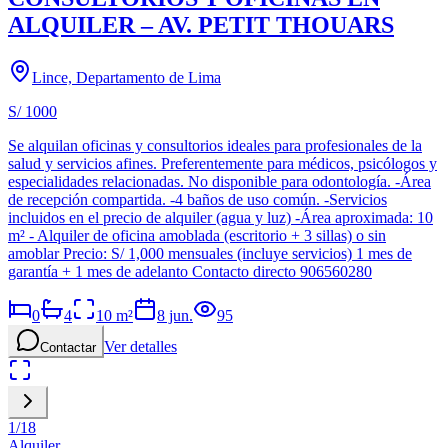
ALQUILER – AV. PETIT THOUARS
Lince, Departamento de Lima
S/ 1000
Se alquilan oficinas y consultorios ideales para profesionales de la
salud y servicios afines. Preferentemente para médicos, psicólogos y
especialidades relacionadas. No disponible para odontología. -Área
de recepción compartida. -4 baños de uso común. -Servicios
incluidos en el precio de alquiler (agua y luz) -Área aproximada: 10
m² - Alquiler de oficina amoblada (escritorio + 3 sillas) o sin
amoblar Precio: S/ 1,000 mensuales (incluye servicios) 1 mes de
garantía + 1 mes de adelanto Contacto directo 906560280
0
4
10
m²
8 jun.
95
Ver detalles
Contactar
1
/
18
Alquiler