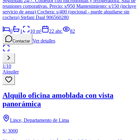
Seguridad 24/7. Comedor con microhondas y refrigeradora. Sala de
reuniones corporativas. Precio: s/950 Mantenimiento: s/150 (incluye
servicio de agua) Cochera: s/400 (opcional - puede alquilarse sin
cochera) Stefani Daal 906560280
0
1
10
m²
22 abr.
82
Ver detalles
Contactar
1
/
10
Alquiler
Alquilo oficina amoblada con vista
panorámica
Lince, Departamento de Lima
S/ 3000