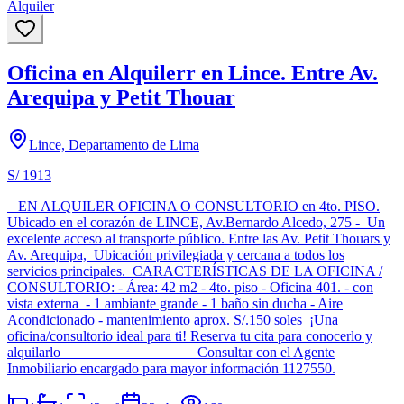
Alquiler
Oficina en Alquilerr en Lince. Entre Av.
Arequipa y Petit Thouar
Lince, Departamento de Lima
S/ 1913
EN ALQUILER OFICINA O CONSULTORIO en 4to. PISO.
Ubicado en el corazón de LINCE, Av.Bernardo Alcedo, 275 - Un
excelente acceso al transporte público. Entre las Av. Petit Thouars y
Av. Arequipa, Ubicación privilegiada y cercana a todos los
servicios principales. CARACTERÍSTICAS DE LA OFICINA /
CONSULTORIO: - Área: 42 m2 - 4to. piso - Oficina 401. - con
vista externa - 1 ambiante grande - 1 baño sin ducha - Aire
Acondicionado - mantenimiento aprox. S/.150 soles ¡Una
oficina/consultorio ideal para ti! Reserva tu cita para conocerlo y
alquilarlo Consultar con el Agente
Inmobiliario encargado para mayor información 1127550.