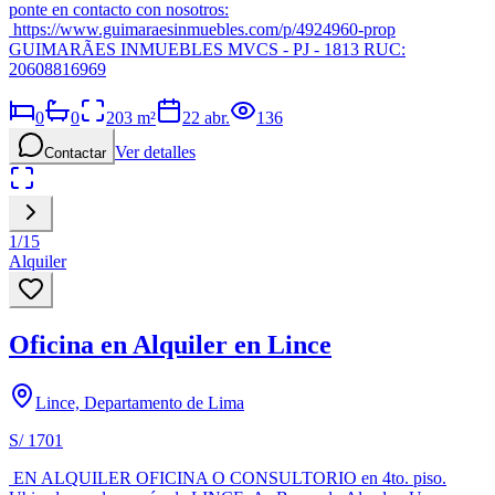
ponte en contacto con nosotros:
https://www.guimaraesinmuebles.com/p/4924960-prop
GUIMARÃES INMUEBLES MVCS - PJ - 1813 RUC:
20608816969
0
0
203
m²
22 abr.
136
Ver detalles
Contactar
1
/
15
Alquiler
Oficina en Alquiler en Lince
Lince, Departamento de Lima
S/ 1701
EN ALQUILER OFICINA O CONSULTORIO en 4to. piso.