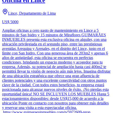
Oficina en Lince
Lince, Departamento de Lima
US$ 5000
Amplias oficinas a cero gasto de mantenimiento en Lince a 5
minutos de San Isidro y 15 minutos de Miraflores GUIMARÃES
INMUEBLES presenta esta exclusiva oficina en alquiler, con una
ubicación privilegiada en el segundo piso, entre las prestigiosas
avenidas Arequipa y Arenales, en el distrito del Lince, justo en el
límite con San Isidro. Con una generosa área de 203m2 y apenas 6
años de antigüedad, esta oficina se encuentra en perfectas
condiciones, brindando un espacio moderno y acogedor para tu
empresa. Además, su potencial de ampliación hasta casi 400m2 te
permitirá llevar tu visión de negocio aún más lejos. Imagina disfrutar
de una ubicación estratégica que ofrece una gran afluencia de
clientes potenciales y una excelente conectividad con otros puntos
clave de la ciudad. Con todos estos beneficios, tu empresa estará
posicionada para alcanzar nuevos niveles de éxito. ¡No pierdas esta
oportunidad única! NO SE INCLUYEN LOS MUEBLES Hasta 5
estacionamientos disponibles: desde US$15,000 de acuerdo a la
ubicación Ponte en contacto con nosotros para obtener más detalles
y reservar una visita a esta espectacular oficina.
https://www.guimaraesinmuebles.com/p/5972609-prop