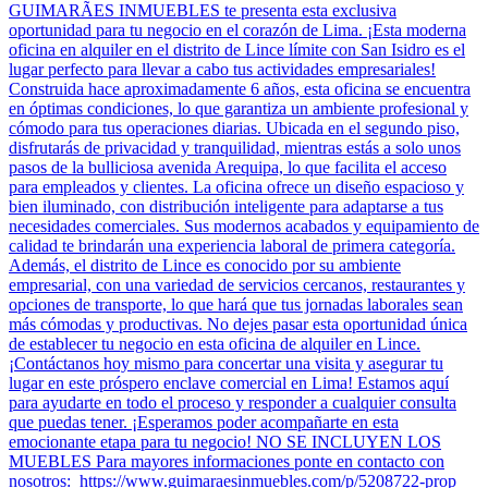
GUIMARÃES INMUEBLES te presenta esta exclusiva
oportunidad para tu negocio en el corazón de Lima. ¡Esta moderna
oficina en alquiler en el distrito de Lince límite con San Isidro es el
lugar perfecto para llevar a cabo tus actividades empresariales!
Construida hace aproximadamente 6 años, esta oficina se encuentra
en óptimas condiciones, lo que garantiza un ambiente profesional y
cómodo para tus operaciones diarias. Ubicada en el segundo piso,
disfrutarás de privacidad y tranquilidad, mientras estás a solo unos
pasos de la bulliciosa avenida Arequipa, lo que facilita el acceso
para empleados y clientes. La oficina ofrece un diseño espacioso y
bien iluminado, con distribución inteligente para adaptarse a tus
necesidades comerciales. Sus modernos acabados y equipamiento de
calidad te brindarán una experiencia laboral de primera categoría.
Además, el distrito de Lince es conocido por su ambiente
empresarial, con una variedad de servicios cercanos, restaurantes y
opciones de transporte, lo que hará que tus jornadas laborales sean
más cómodas y productivas. No dejes pasar esta oportunidad única
de establecer tu negocio en esta oficina de alquiler en Lince.
¡Contáctanos hoy mismo para concertar una visita y asegurar tu
lugar en este próspero enclave comercial en Lima! Estamos aquí
para ayudarte en todo el proceso y responder a cualquier consulta
que puedas tener. ¡Esperamos poder acompañarte en esta
emocionante etapa para tu negocio! NO SE INCLUYEN LOS
MUEBLES Para mayores informaciones ponte en contacto con
nosotros: https://www.guimaraesinmuebles.com/p/5208722-prop