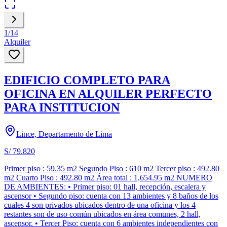
1
/
14
Alquiler
EDIFICIO COMPLETO PARA
OFICINA EN ALQUILER PERFECTO
PARA INSTITUCION
Lince, Departamento de Lima
S/ 79.820
Primer piso : 59.35 m2 Segundo Piso : 610 m2 Tercer piso : 492.80
m2 Cuarto Piso : 492.80 m2 Área total : 1,654.95 m2 NUMERO
DE AMBIENTES: • Primer piso: 01 hall, recepción, escalera y
ascensor • Segundo piso: cuenta con 13 ambientes y 8 baños de los
cuales 4 son privados ubicados dentro de una oficina y los 4
restantes son de uso común ubicados en área comunes, 2 hall,
ascensor. • Tercer Piso: cuenta con 6 ambientes independientes con