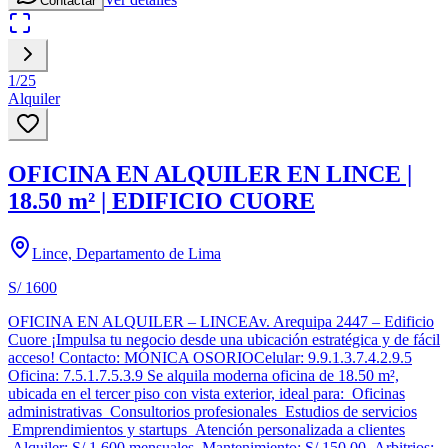
Contactar
1
/
25
Alquiler
OFICINA EN ALQUILER EN LINCE |
18.50 m² | EDIFICIO CUORE
Lince, Departamento de Lima
S/ 1600
OFICINA EN ALQUILER – LINCEAv. Arequipa 2447 – Edificio
Cuore ¡Impulsa tu negocio desde una ubicación estratégica y de fácil
acceso! Contacto: MÓNICA OSORIOCelular: 9.9.1.3.7.4.2.9.5
Oficina: 7.5.1.7.5.3.9 Se alquila moderna oficina de 18.50 m²,
ubicada en el tercer piso con vista exterior, ideal para: Oficinas
administrativas Consultorios profesionales Estudios de servicios
Emprendimientos y startups Atención personalizada a clientes
Alquiler: S/ 1,600 mensuales Mantenimiento: S/ 150.00 Arbitrios: