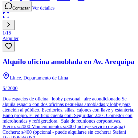
Ver detalles
Contactar
1
/
15
Alquiler
Alquilo oficina amoblada en Av. Arequipa
Lince, Departamento de Lima
S/ 2000
Dos espacios de oficina | lobby personal | aire acondicionado Se
alquila espacio con dos oficinas pequeñas amobladas y lobby para
atención al público. Escritorios, sillas, cajones con llave y estantería.
Baño propio. El edificio cuenta con: Seguridad 24/7. Comedor con
microhondas y refrigeradora. Sala de reuniones corporativas.
Precio: s/2000 Mantenimiento: s/300 (incluye servicio de agua)
Cochera: s/400 (opcional - puede alquilarse sin cochera) Stefani
Daal 906560280