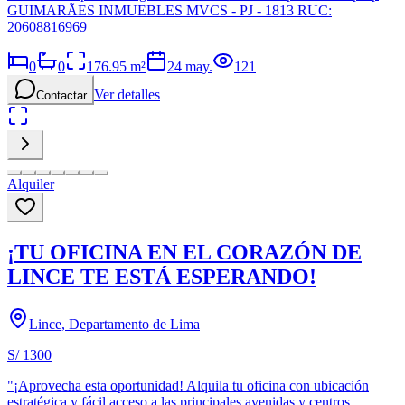
GUIMARÃES INMUEBLES MVCS - PJ - 1813 RUC:
20608816969
0
0
176.95
m²
24 may.
121
Ver detalles
Contactar
Alquiler
¡TU OFICINA EN EL CORAZÓN DE
LINCE TE ESTÁ ESPERANDO!
Lince, Departamento de Lima
S/ 1300
"¡Aprovecha esta oportunidad! Alquila tu oficina con ubicación
estratégica y fácil acceso a las principales avenidas y centros