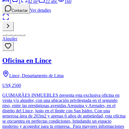
1
1
42
m²
22 abr.
160
Ver detalles
Contactar
Alquiler
Oficina en Lince
Lince, Departamento de Lima
US$ 2500
GUIMARÃES INMUEBLES presenta esta exclusiva oficina en
venta y/o alquiler, con una ubicación privilegiada en el segundo
piso, entre las prestigiosas avenidas Arequipa y Arenales, en el
distrito del Lince, justo en el límite con San Isidro. Con una
generosa área de 203m2 y apenas 6 años de antigüedad, esta oficina
se encuentra en perfectas condiciones, brindando un espacio
moderno y acogedor para tu empresa. Para mayores informaciones