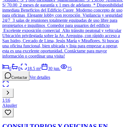
S/ 70.00 2 meses de garantía x 1 mes de adelanto * Disponibilidad
inmediata Beneficios del Edificio Cuore Moderno concepto de uso
para oficinas Elegante lobby con recepción Vigilancia y seguridad
24/7 3 salas de reuniones totalmente equipadas de uso libre para
propietarios e inquilinos Comedor para usuarios del edificio
Excelente exposición comercial Alto tránsito peatonal y vehicular
Ubicación privilegiada sobre la Av. Arequipa, con rápido acceso a
San Isidro, Cercado de Lima, Jesús María y Miraflores. Si buscas
una oficina funcional, bien ubicada y lista para empezar a operar,
esta es una excelente oportunidad. Contáctame para mayor
información o coordinar una visita!
0
0
18.5
m²
30 jun.
75
Ver detalles
Contactar
1
/
16
Alquiler
CONSULTORIOS Y OFICINAS EN