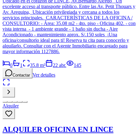
Ubicado en el corazón de LINCE, Av.Bernardo Alcedo Un
excelente acceso al transporte público. Entre las Av. Petit Thouars y
Av. Arequipa, Ubicación privilegiada y cercana a todos los
servicios principales. CARACTERÍSTICAS DE LA OFICINA /
CONSULTORIO: - Área: 35.08 m2 - 4to. piso - Oficina 402. - con
vista interna - 1 ambiente grande - 1 baño sin ducha - Aire
Acondicionado - mantenimiento aprox. S/.150 soles ¡Una
oficina/consultorio ideal para ti! Reserva tu cita para conocerlo y
alquilarlo. Consultar con el Agente Inmobiliario encargado para
mayor información 1127886.
0
1
35.8
m²
22 abr.
145
Ver detalles
Contactar
Alquiler
ALQUILER OFICINA EN LINCE