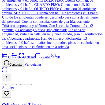
03 ambientes y 01 baño. TERCER PISO: Cuenta con hall, 03
ambientes y 01 baño. CUARTO PISO: Cuenta con hall, 02
ambientes y 01 baño. QUINTO PISO: Cuenta con 01 ambiente
amplio. SEXTO PISO: Cuenta con hall, 02 ambientes y 01 baño.
Uno de los ambientes puede ser destinado para zona de refrigerio
del personal. Cuenta con instalaciones de gua fría, corriente
Trifásico empotrada y teléfono. Con Licencia Contrato 2x1 (2
garantia y 1 adelanto) 6 pisos, implementada, 22 años de
antiguedad, vista a la calle, en muy buen estado, piso 1, zonificación
cz, c/licencia, cuadruplex. Hall de ingreso, kitchenette, 13
ambientes, 4.0 baños, 4 baños incorporados, pisos de cerámico en
área social, pisos de cerámico en área privada
13
4
428
m²
22 abr.
98
Ver detalles
Contactar
Alquiler