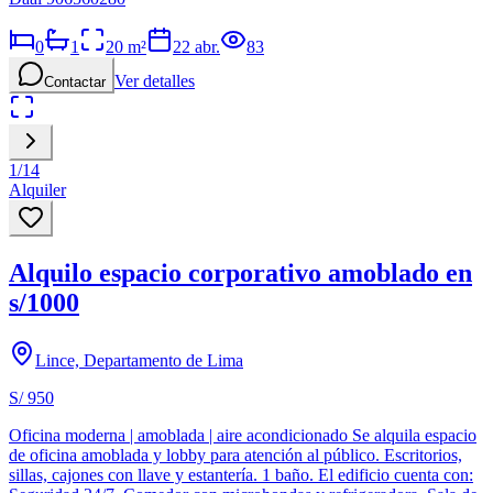
0
1
20
m²
22 abr.
83
Ver detalles
Contactar
1
/
14
Alquiler
Alquilo espacio corporativo amoblado en
s/1000
Lince, Departamento de Lima
S/ 950
Oficina moderna | amoblada | aire acondicionado Se alquila espacio
de oficina amoblada y lobby para atención al público. Escritorios,
sillas, cajones con llave y estantería. 1 baño. El edificio cuenta con: