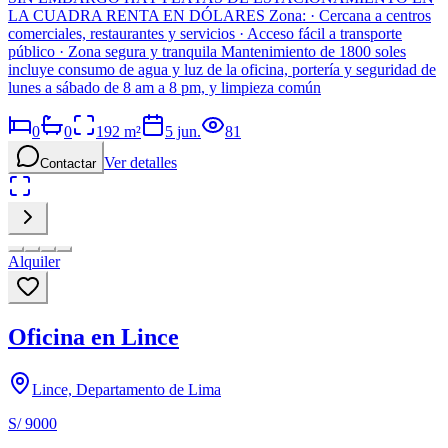
LA CUADRA RENTA EN DÓLARES Zona: · Cercana a centros
comerciales, restaurantes y servicios · Acceso fácil a transporte
público · Zona segura y tranquila Mantenimiento de 1800 soles
incluye consumo de agua y luz de la oficina, portería y seguridad de
lunes a sábado de 8 am a 8 pm, y limpieza común
0
0
192
m²
5 jun.
81
Ver detalles
Contactar
Alquiler
Oficina en Lince
Lince, Departamento de Lima
S/ 9000