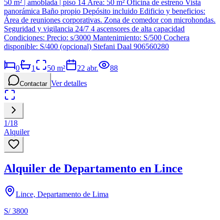
50 m² | amoblada | piso 14 Área: 50 m² Oficina de estreno Vista
panorámica Baño propio Depósito incluido Edificio y beneficios:
Área de reuniones corporativas. Zona de comedor con microhondas.
Seguridad y vigilancia 24/7 4 ascensores de alta capacidad
Condiciones: Precio: s/3000 Mantenimiento: S/500 Cochera
disponible: S/400 (opcional) Stefani Daal 906560280
0
1
50
m²
22 abr.
88
Ver detalles
Contactar
1
/
18
Alquiler
Alquiler de Departamento en Lince
Lince, Departamento de Lima
S/ 3800