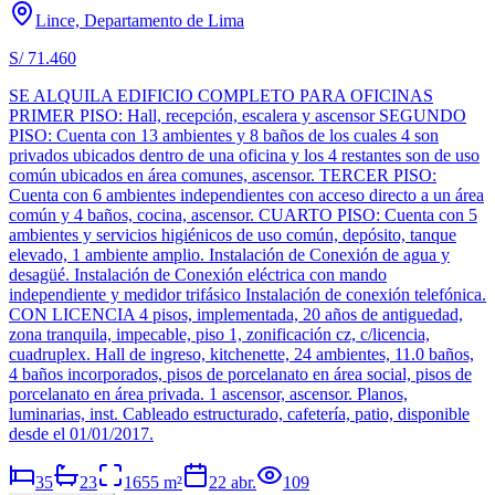
Lince, Departamento de Lima
S/ 71.460
SE ALQUILA EDIFICIO COMPLETO PARA OFICINAS
PRIMER PISO: Hall, recepción, escalera y ascensor SEGUNDO
PISO: Cuenta con 13 ambientes y 8 baños de los cuales 4 son
privados ubicados dentro de una oficina y los 4 restantes son de uso
común ubicados en área comunes, ascensor. TERCER PISO:
Cuenta con 6 ambientes independientes con acceso directo a un área
común y 4 baños, cocina, ascensor. CUARTO PISO: Cuenta con 5
ambientes y servicios higiénicos de uso común, depósito, tanque
elevado, 1 ambiente amplio. Instalación de Conexión de agua y
desagüé. Instalación de Conexión eléctrica con mando
independiente y medidor trifásico Instalación de conexión telefónica.
CON LICENCIA 4 pisos, implementada, 20 años de antiguedad,
zona tranquila, impecable, piso 1, zonificación cz, c/licencia,
cuadruplex. Hall de ingreso, kitchenette, 24 ambientes, 11.0 baños,
4 baños incorporados, pisos de porcelanato en área social, pisos de
porcelanato en área privada. 1 ascensor, ascensor. Planos,
luminarias, inst. Cableado estructurado, cafetería, patio, disponible
desde el 01/01/2017.
35
23
1655
m²
22 abr.
109