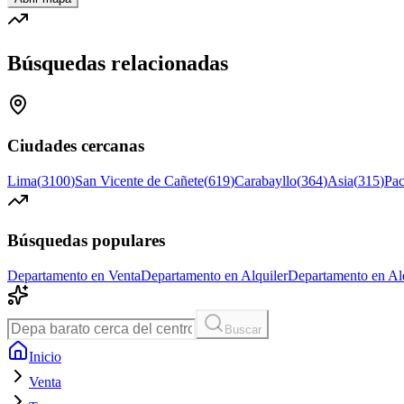
Búsquedas relacionadas
Ciudades cercanas
Lima
(
3100
)
San Vicente de Cañete
(
619
)
Carabayllo
(
364
)
Asia
(
315
)
Pa
Búsquedas populares
Departamento en Venta
Departamento en Alquiler
Departamento en Alq
Buscar
Inicio
Venta