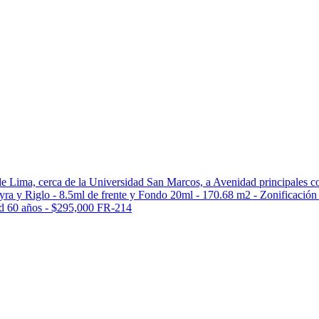
de Lima, cerca de la Universidad San Marcos, a Avenidad principales 
reyra y Riglo - 8.5ml de frente y Fondo 20ml - 170.68 m2 - Zonificaci
dad 60 años - $295,000 FR-214