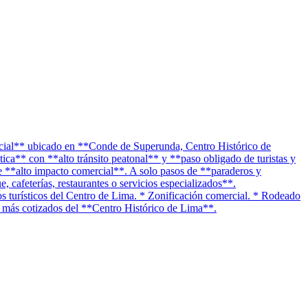
cial** ubicado en **Conde de Superunda, Centro Histórico de
a** con **alto tránsito peatonal** y **paso obligado de turistas y
 de **alto impacto comercial**. A solo pasos de **paraderos y
e, cafeterías, restaurantes o servicios especializados**.
vos turísticos del Centro de Lima. * Zonificación comercial. * Rodeado
os más cotizados del **Centro Histórico de Lima**.