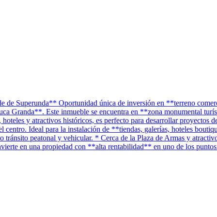
de de Superunda** Oportunidad única de inversión en **terreno comer
a Granda**. Este inmueble se encuentra en **zona monumental turístic
hoteles y atractivos históricos, es perfecto para desarrollar proyectos
 centro. Ideal para la instalación de **tiendas, galerías, hoteles boutiqu
o tránsito peatonal y vehicular. * Cerca de la Plaza de Armas y atracti
Invierte en una propiedad con **alta rentabilidad** en uno de los punt