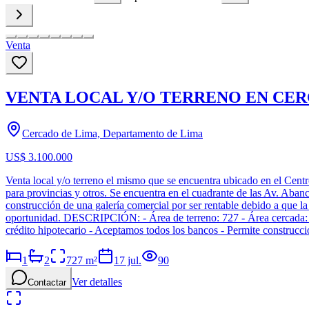
Venta
VENTA LOCAL Y/O TERRENO EN CE
Cercado de Lima, Departamento de Lima
US$ 3.100.000
Venta local y/o terreno el mismo que se encuentra ubicado en el Cent
para provincias y otros. Se encuentra en el cuadrante de las Av. Aban
construcción de una galería comercial por ser rentable debido a que la
oportunidad. DESCRIPCIÓN: - Área de terreno: 727 - Área cercada: 7
crédito hipotecario - Aceptamos todos los bancos - Permite construc
1
2
727
m²
17 jul.
90
Ver detalles
Contactar