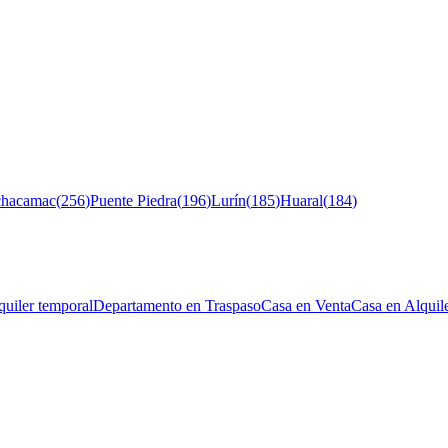
chacamac
(
256
)
Puente Piedra
(
196
)
Lurín
(
185
)
Huaral
(
184
)
uiler temporal
Departamento en Traspaso
Casa en Venta
Casa en Alquil