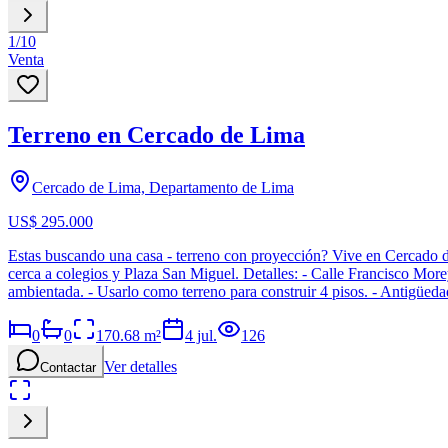
1
/
10
Venta
Terreno en Cercado de Lima
Cercado de Lima, Departamento de Lima
US$ 295.000
Estas buscando una casa - terreno con proyección? Vive en Cercado 
cerca a colegios y Plaza San Miguel. Detalles: - Calle Francisco Mo
ambientada. - Usarlo como terreno para construir 4 pisos. - Antigüe
0
0
170.68
m²
4 jul.
126
Ver detalles
Contactar