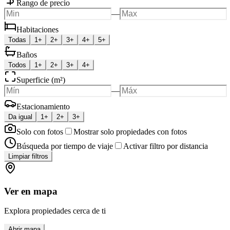
Rango de precio
—
Habitaciones
Todas
1+
2+
3+
4+
5+
Baños
Todos
1+
2+
3+
4+
Superficie (m²)
—
Estacionamiento
Da igual
1+
2+
3+
Solo con fotos
Mostrar solo propiedades con fotos
Búsqueda por tiempo de viaje
Activar filtro por distancia
Limpiar filtros
Ver en mapa
Explora propiedades cerca de ti
Abrir mapa