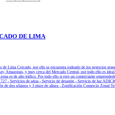
RCADO DE LIMA
ro de Lima Cercado, por ello se encuentra rodeado de los negocios gra
cay, Amazonas, y muy cerca del Mercado Central, por todo ello es ideal 
 zona es de alto tráfico. Por todo ello si eres un comerciante emprendedo
27 - Servicios de agua - Servicio de desagüe - Servicio de luz ADICIO
ción de dos sótanos y 3 pisos de altura - Zonificación Comercio Zonal