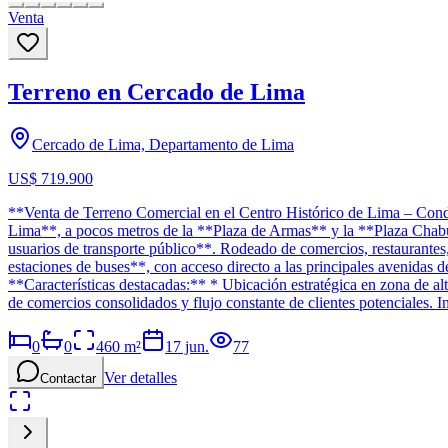
Venta
Terreno en Cercado de Lima
Cercado de Lima, Departamento de Lima
US$ 719.900
**Venta de Terreno Comercial en el Centro Histórico de Lima – Con
Lima**, a pocos metros de la **Plaza de Armas** y la **Plaza Chabuc
usuarios de transporte público**. Rodeado de comercios, restaurantes, 
estaciones de buses**, con acceso directo a las principales avenidas del
**Características destacadas:** * Ubicación estratégica en zona de alt
de comercios consolidados y flujo constante de clientes potenciales. 
0
0
460
m²
17 jun.
77
Ver detalles
Contactar