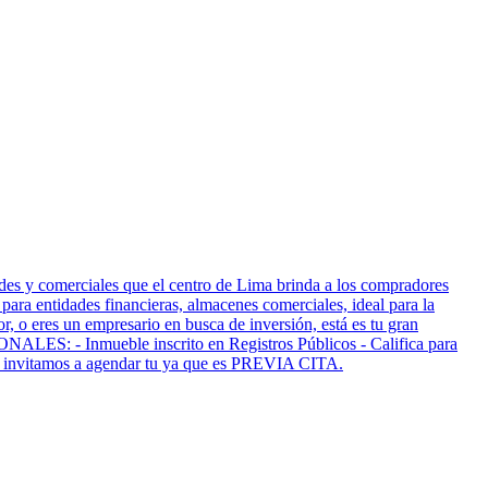
ndes y comerciales que el centro de Lima brinda a los compradores
para entidades financieras, almacenes comerciales, ideal para la
r, o eres un empresario en busca de inversión, está es tu gran
NALES: - Inmueble inscrito en Registros Públicos - Califica para
 Te invitamos a agendar tu ya que es PREVIA CITA.