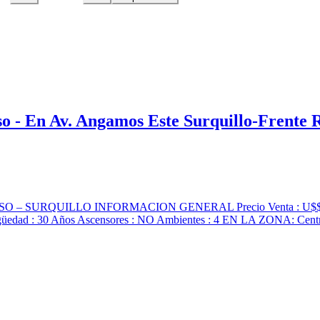
so - En Av. Angamos Este Surquillo-Frente
SURQUILLO INFORMACION GENERAL Precio Venta : U$$75,000 Ma
edad : 30 Años Ascensores : NO Ambientes : 4 EN LA ZONA: Centro