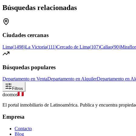
Búsquedas relacionadas
Ciudades cercanas
Lima
(
1498
)
La Victoria
(
111
)
Cercado de Lima
(
107
)
Callao
(
90
)
Miraflor
Búsquedas populares
Departamento en Venta
Departamento en Alquiler
Departamento en Alq
Filtros
doomos
El portal inmobiliario de Latinoamérica. Publica y encuentra propiedad
Empresa
Contacto
Blog