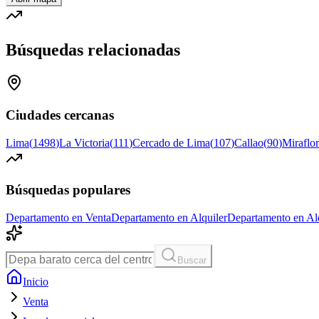
Búsquedas relacionadas
Ciudades cercanas
Lima
(
1498
)
La Victoria
(
111
)
Cercado de Lima
(
107
)
Callao
(
90
)
Miraflor
Búsquedas populares
Departamento en Venta
Departamento en Alquiler
Departamento en Alq
Buscar
Inicio
Venta