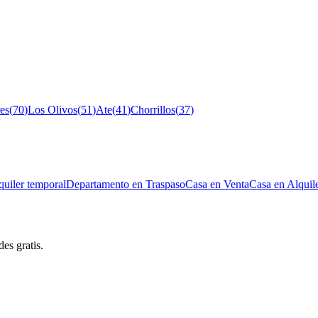
es
(
70
)
Los Olivos
(
51
)
Ate
(
41
)
Chorrillos
(
37
)
uiler temporal
Departamento en Traspaso
Casa en Venta
Casa en Alquil
es gratis.