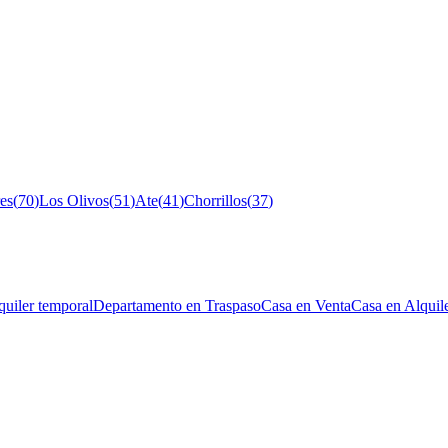
es
(
70
)
Los Olivos
(
51
)
Ate
(
41
)
Chorrillos
(
37
)
uiler temporal
Departamento en Traspaso
Casa en Venta
Casa en Alquil