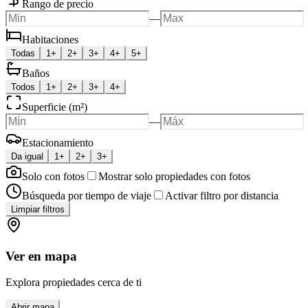
Rango de precio
—
Habitaciones
Todas
1+
2+
3+
4+
5+
Baños
Todos
1+
2+
3+
4+
Superficie (m²)
—
Estacionamiento
Da igual
1+
2+
3+
Solo con fotos
Mostrar solo propiedades con fotos
Búsqueda por tiempo de viaje
Activar filtro por distancia
Limpiar filtros
Ver en mapa
Explora propiedades cerca de ti
Abrir mapa