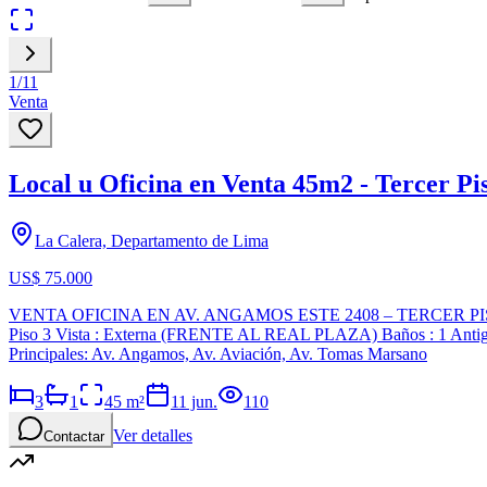
1
/
11
Venta
Local u Oficina en Venta 45m2 - Tercer Pi
La Calera, Departamento de Lima
US$ 75.000
VENTA OFICINA EN AV. ANGAMOS ESTE 2408 – TERCER PISO – 
Piso 3 Vista : Externa (FRENTE AL REAL PLAZA) Baños : 1 Antigü
Principales: Av. Angamos, Av. Aviación, Av. Tomas Marsano
3
1
45
m²
11 jun.
110
Ver detalles
Contactar