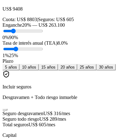
US$ 9408
Cuota:
US$ 8803
|
Seguros:
US$ 605
Enganche
20
% —
US$ 263.100
0%
90%
Tasa de interés anual (TEA)
8.0
%
1
%
25
%
Plazo
5
años
10
años
15
años
20
años
25
años
30
años
Incluir seguros
Desgravamen + Todo riesgo inmueble
Seguro desgravamen
US$ 316
/mes
Seguro todo riesgo
US$ 289
/mes
Total seguros
US$ 605
/mes
Capital