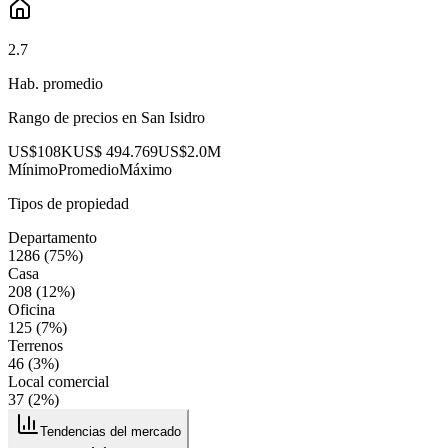
2.7
Hab. promedio
Rango de precios en
San Isidro
US$108K
US$ 494.769
US$2.0M
Mínimo
Promedio
Máximo
Tipos de propiedad
Departamento
1286
(
75
%)
Casa
208
(
12
%)
Oficina
125
(
7
%)
Terrenos
46
(
3
%)
Local comercial
37
(
2
%)
Tendencias del mercado