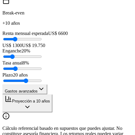
Break-even
+10 años
Renta mensual esperada
US$ 6600
US$ 1300
US$ 19.750
Enganche
20
%
Tasa anual
8
%
Plazo
20
años
Gastos avanzados
Proyección a 10 años
Cálculo referencial basado en supuestos que puedes ajustar. No
constituye asesoría financiera. Los retornos reales pueden variar