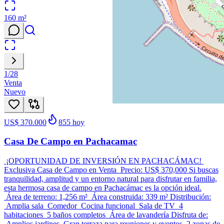
160
m²
1
/
28
Venta
Nuevo
US$ 370.000
855
hoy
Casa De Campo en Pachacamac
¡OPORTUNIDAD DE INVERSIÓN EN PACHACÁMAC!
Exclusiva Casa de Campo en Venta Precio: US$ 370,000 Si buscas
tranquilidad, amplitud y un entorno natural para disfrutar en familia,
esta hermosa casa de campo en Pachacámac es la opción ideal.
Área de terreno: 1,256 m² Área construida: 339 m² Distribución:
Amplia sala Comedor Cocina funcional Sala de TV 4
habitaciones 5 baños completos Área de lavandería Disfruta de:
Amplios jardines Gran terraza para reuniones y eventos 2 zonas de