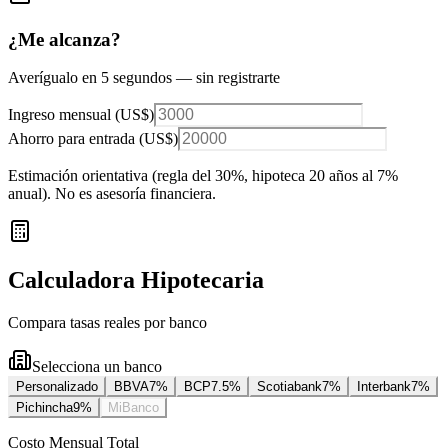
¿Me alcanza?
Averígualo en 5 segundos — sin registrarte
Ingreso mensual (
US$
)
Ahorro para entrada (
US$
)
Estimación orientativa (regla del 30%
, hipoteca 20 años al 7%
anual
). No es asesoría financiera.
Calculadora Hipotecaria
Compara tasas reales por banco
Selecciona un banco
Personalizado
BBVA
7
%
BCP
7.5
%
Scotiabank
7
%
Interbank
7
%
Pichincha
9
%
MiBanco
Costo Mensual Total