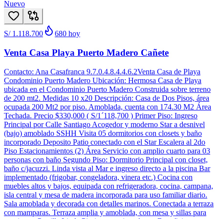
Nuevo
S/ 1.118.700
680
hoy
Venta Casa Playa Puerto Madero Cañete
Contacto: Ana Casafranca 9.7.0.4.8.4.4.6.2Venta Casa de Playa
Condominio Puerto Madero Ubicación: Hermosa Casa de Playa
ubicada en el Condominio Puerto Madero Construida sobre terreno
de 200 mt2. Medidas 10 x20 Descripción: Casa de Dos Pisos, área
ocupada 200 Mt2 por piso. Amoblada, cuenta con 174.30 M2 Área
Techada. Precio $330,000 ( S/1´118,700 ) Primer Piso: Ingreso
Principal por Calle Santiago Acogedor y moderno Star a desnivel
(bajo) amoblado SSHH Visita 05 dormitorios con closets y baño
incorporado Deposito Patio conectado con el Star Escalera al 2do
Piso Estacionamientos (2) Área Servicio con amplio cuarto para 03
personas con baño Segundo Piso: Dormitorio Principal con closet,
baño c/jacuzzi. Linda vista al Mar e ingreso directo a la piscina Bar
implementado (frigobar, congeladora, vinera etc.) Cocina con
muebles altos y bajos, equipada con refrigeradora, cocina, campana,
isla central y mesa de madera incorporada para uso familiar diario.
Sala amoblada y decorada con detalles marinos. Conectada a terraza
con mamparas. Terraza amplia y amoblada, con mesa y sillas para