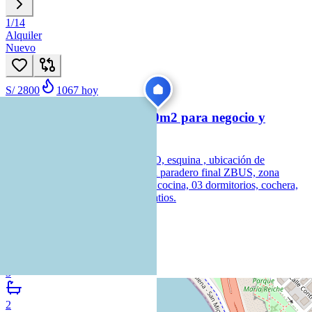
1
/
14
Alquiler
Nuevo
S/ 2800
1067
hoy
CASA EN HUARALA 160m2 para negocio y
vivienda
Casa en Huaral, a lado de TAMBO, esquina , ubicación de
restaurante PEZ DE ORO, cerca a paradero final ZBUS, zona
comercial, 160m2 , Sala comedor, cocina, 03 dormitorios, cochera,
patios, acceso azotea, 02 baños, patios.
Huaral, Departamento de Lima
3
2