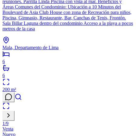
reuniones. Parrilla Linda Piscina con vista al mar. Beneficios y
Áreas Comunes del Condominio: Ubicación a 10 Minutos del
Boulevard de Asia Club House con zona de Recreación para niños,
Piscina, Gimnasio, Restaurante, Bar, Canchas de Tenis, Frontón.
Sala Billar Laguna dentro del condominio Acceso a la playa a pocos
metros de la casa
Mala, Departamento de Lima
6
6
200
m²
1
/
9
Venta
Nuevo