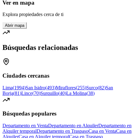
Ver en mapa
Explora propiedades cerca de ti
Abrir mapa
Búsquedas relacionadas
Ciudades cercanas
Lima
(
1994
)
San Isidro
(
493
)
Miraflores
(
255
)
Surco
(
82
)
San
Borja
(
81
)
Lince
(
70
)
Surquillo
(
40
)
La Molina
(
38
)
Búsquedas populares
Departamento en Venta
Departamento en Alquiler
Departamento en
Alquiler temporal
Departamento en Traspaso
Casa en Venta
Casa en
Alquiler
Casa en Alquiler temporal
Casa en Traspaso