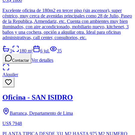
US$ 1800
Excelente oficina de 180m2 en tercer piso (sin ascensor), super
céntrico, muy cerca de avenidas principales como 28 de Julio, Paseo
de la Republica, Armendariz, etc. Cuenta con ambientes muy bien
iluminados, con aire acondicionado, mobiliario nuevo, kitchenet, 3
baños y una cochera, opción a alquilar otra. Ideal para oficinas
administrativas, call center, consultorios, etc.
3
180
m²
6 jul.
35
Ver detalles
Contactar
Alquiler
Oficina - SAN ISIDRO
Barranca, Departamento de Lima
US$ 7948
PLANTA TIPICA DESDE 331 M2 HASTA 975 M2 NUMERO