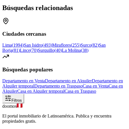
Búsquedas relacionadas
Ciudades cercanas
Lima
(
1994
)
San Isidro
(
493
)
Miraflores
(
255
)
Surco
(
82
)
San
Borja
(
81
)
Lince
(
70
)
Surquillo
(
40
)
La Molina
(
38
)
Búsquedas populares
Departamento en Venta
Departamento en Alquiler
Departamento en
Alquiler temporal
Departamento en Traspaso
Casa en Venta
Casa en
Alquiler
Casa en Alquiler temporal
Casa en Traspaso
Filtros
doomos
El portal inmobiliario de Latinoamérica. Publica y encuentra
propiedades gratis.