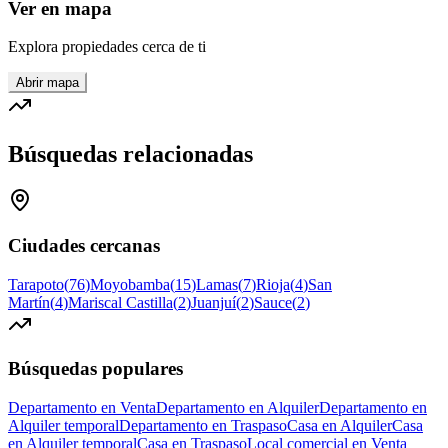
Ver en mapa
Explora propiedades cerca de ti
Abrir mapa
Búsquedas relacionadas
Ciudades cercanas
Tarapoto
(
76
)
Moyobamba
(
15
)
Lamas
(
7
)
Rioja
(
4
)
San
Martín
(
4
)
Mariscal Castilla
(
2
)
Juanjuí
(
2
)
Sauce
(
2
)
Búsquedas populares
Departamento en Venta
Departamento en Alquiler
Departamento en
Alquiler temporal
Departamento en Traspaso
Casa en Alquiler
Casa
en Alquiler temporal
Casa en Traspaso
Local comercial en Venta