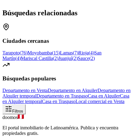
Búsquedas relacionadas
Ciudades cercanas
Tarapoto
(
76
)
Moyobamba
(
15
)
Lamas
(
7
)
Rioja
(
4
)
San
Martín
(
4
)
Mariscal Castilla
(
2
)
Juanjuí
(
2
)
Sauce
(
2
)
Búsquedas populares
Departamento en Venta
Departamento en Alquiler
Departamento en
Alquiler temporal
Departamento en Traspaso
Casa en Alquiler
Casa
en Alquiler temporal
Casa en Traspaso
Local comercial en Venta
Filtros
doomos
El portal inmobiliario de Latinoamérica. Publica y encuentra
propiedades gratis.