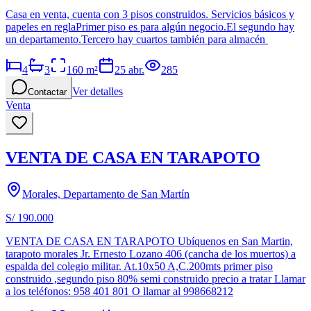
Casa en venta, cuenta con 3 pisos construidos. Servicios básicos y
papeles en reglaPrimer piso es para algún negocio.El segundo hay
un departamento.Tercero hay cuartos también para almacén
4
3
160
m²
25 abr.
285
Ver detalles
Contactar
Venta
VENTA DE CASA EN TARAPOTO
Morales, Departamento de San Martín
S/ 190.000
VENTA DE CASA EN TARAPOTO Ubíquenos en San Martin,
tarapoto morales Jr. Ernesto Lozano 406 (cancha de los muertos) a
espalda del colegio militar. At.10x50 A,C.200mts primer piso
construido ,segundo piso 80% semi construido precio a tratar Llamar
a los teléfonos: 958 401 801 O llamar al 998668212