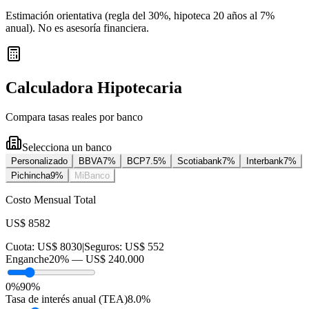
Estimación orientativa (regla del 30%
, hipoteca 20 años al 7%
anual
). No es asesoría financiera.
Calculadora Hipotecaria
Compara tasas reales por banco
Selecciona un banco
Personalizado
BBVA
7
%
BCP
7.5
%
Scotiabank
7
%
Interbank
7
%
Pichincha
9
%
MiBanco
Costo Mensual Total
US$ 8582
Cuota:
US$ 8030
|
Seguros:
US$ 552
Enganche
20
% —
US$ 240.000
0%
90%
Tasa de interés anual (TEA)
8.0
%