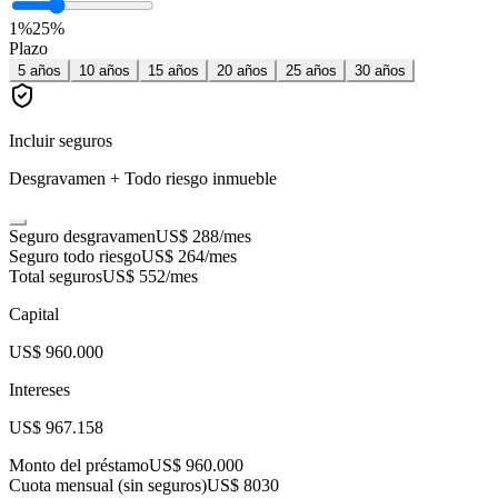
1
%
25
%
Plazo
5
años
10
años
15
años
20
años
25
años
30
años
Incluir seguros
Desgravamen + Todo riesgo inmueble
Seguro desgravamen
US$ 288
/mes
Seguro todo riesgo
US$ 264
/mes
Total seguros
US$ 552
/mes
Capital
US$ 960.000
Intereses
US$ 967.158
Monto del préstamo
US$ 960.000
Cuota mensual (sin seguros)
US$ 8030