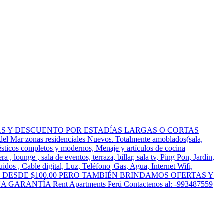
CON OFERTAS Y DESCUENTO POR ESTADÍAS LARGAS O CORTAS
l Mar zonas residenciales Nuevos. Totalmente amoblados(sala,
sticos completos y modernos, Menaje y artículos de cocina
lounge , sala de eventos, terraza, billar, sala tv, Ping Pon, Jardin,
uidos , Cable digital, Luz, Teléfono, Gas, Agua, Internet Wifi,
0 3 DORM: DESDE $100.00 PERO TAMBIÉN BRINDAMOS OFERTAS Y
TÍA Rent Apartments Perú Contactenos al: -993487559