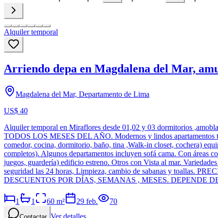
Alquiler temporal
Arriendo depa en Magdalena del Mar, amueb
Magdalena del Mar, Departamento de Lima
US$ 40
Alquiler temporal en Miraflores desde 01,02 y 03 dormitor
TODOS LOS MESES DEL AÑO. Modernos y lindos apartamentos tempora
comedor, cocina, dormitorio, baño, tina ,Walk-in closet, cochera) e
completos). Algunos departamentos incluyen sofá cama. Con áreas comun
juegos, guardería) edificio estreno. Otros con Vista al mar. Variedades
seguridad las 24 horas, Limpieza, cambio de sabanas y to
DESCUENTOS POR DÍAS, SEMANAS , MESES. DEPENDE DE CAN
1
1
60
m²
29 feb.
70
Ver detalles
Contactar