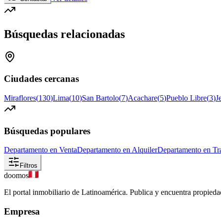
Búsquedas relacionadas
Ciudades cercanas
Miraflores
(
130
)
Lima
(
10
)
San Bartolo
(
7
)
Acachare
(
5
)
Pueblo Libre
(
3
)
J
Búsquedas populares
Departamento en Venta
Departamento en Alquiler
Departamento en Tr
Filtros
doomos
El portal inmobiliario de Latinoamérica. Publica y encuentra propiedad
Empresa