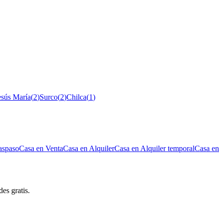
esús María
(
2
)
Surco
(
2
)
Chilca
(
1
)
aspaso
Casa en Venta
Casa en Alquiler
Casa en Alquiler temporal
Casa en
es gratis.