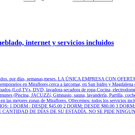
lado, internet y servicios incluidos
ios ,amoblados. por días, semanas,meses. LA ÚNICA EMPRESA 
rios en Miraflores,cerca a larcomar, en San Isidro y Magdalena de
quipados (Lcd,TVs, DVD, lavadora,secadora de ropa,Cocina, electrodomé
es (Piscina, JACUZZi, Gimnasio, sauna, lavandería, Parrilla, cochera , 
 en las mejores zonas de Miraflores. Ofrecemos: todos los servicios incl
allas. PRECIOS: 1 DORM : DESDE $45.00 2 DORM: DESDE $80.0
TIDAD DE DÍAS DE SU ESTADÍA. NO SE PIDE NINGUNA GARAN