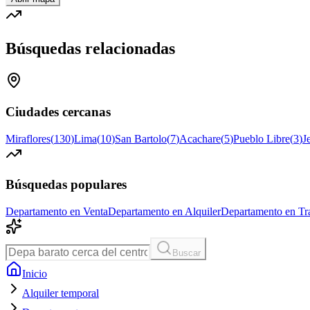
Búsquedas relacionadas
Ciudades cercanas
Miraflores
(
130
)
Lima
(
10
)
San Bartolo
(
7
)
Acachare
(
5
)
Pueblo Libre
(
3
)
J
Búsquedas populares
Departamento en Venta
Departamento en Alquiler
Departamento en Tr
Buscar
Inicio
Alquiler temporal