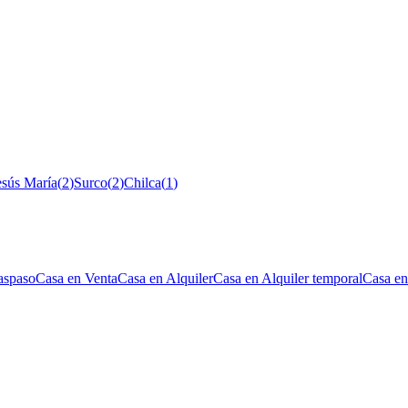
esús María
(
2
)
Surco
(
2
)
Chilca
(
1
)
aspaso
Casa en Venta
Casa en Alquiler
Casa en Alquiler temporal
Casa en