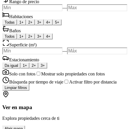
Rango de precio
—
Habitaciones
Todas
1+
2+
3+
4+
5+
Baños
Todos
1+
2+
3+
4+
Superficie (m²)
—
Estacionamiento
Da igual
1+
2+
3+
Solo con fotos
Mostrar solo propiedades con fotos
Búsqueda por tiempo de viaje
Activar filtro por distancia
Limpiar filtros
Ver en mapa
Explora propiedades cerca de ti
Abrir mapa