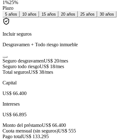
1
%
25
%
Plazo
5
años
10
años
15
años
20
años
25
años
30
años
Incluir seguros
Desgravamen + Todo riesgo inmueble
Seguro desgravamen
US$ 20
/mes
Seguro todo riesgo
US$ 18
/mes
Total seguros
US$ 38
/mes
Capital
US$ 66.400
Intereses
US$ 66.895
Monto del préstamo
US$ 66.400
Cuota mensual (sin seguros)
US$ 555
Pago total
US$ 133.295