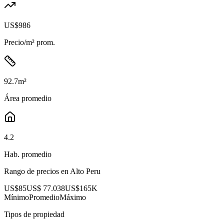
US$986
Precio/m² prom.
92.7
m²
Área promedio
4.2
Hab. promedio
Rango de precios en
Alto Peru
US$85
US$ 77.038
US$165K
Mínimo
Promedio
Máximo
Tipos de propiedad