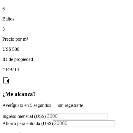
6
Baños
3
Precio por m²
US$ 580
ID de propiedad
#
349714
¿Me alcanza?
Averígualo en 5 segundos — sin registrarte
Ingreso mensual (
US$
)
Ahorro para entrada (
US$
)