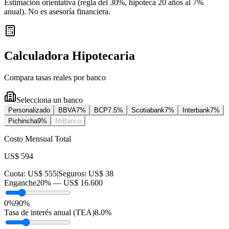
Estimación orientativa (regla del 30%
, hipoteca 20 años al 7%
anual
). No es asesoría financiera.
Calculadora Hipotecaria
Compara tasas reales por banco
Selecciona un banco
Personalizado
BBVA
7
%
BCP
7.5
%
Scotiabank
7
%
Interbank
7
%
Pichincha
9
%
MiBanco
Costo Mensual Total
US$ 594
Cuota:
US$ 555
|
Seguros:
US$ 38
Enganche
20
% —
US$ 16.600
0%
90%
Tasa de interés anual (TEA)
8.0
%