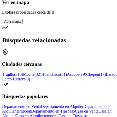
Ver en mapa
Explora propiedades cerca de ti
Abrir mapa
Búsquedas relacionadas
Ciudades cercanas
Trujillo
(
315
)
Moche
(
32
)
Huanchaco
(
31
)
Ascope
(
19
)
Chepén
(
17
)
Lared
Larco Herrera
(
8
)
Búsquedas populares
Departamento en Venta
Departamento en Alquiler
Departamento en
Alquiler temporal
Departamento en Traspaso
Casa en Venta
Casa en
Alquiler
Casa en Alquiler temporal
Casa en Traspaso