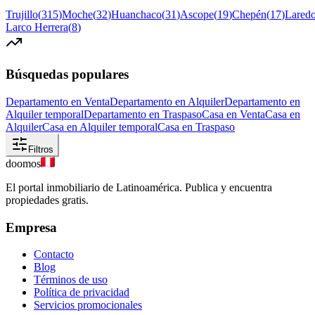
Trujillo
(
315
)
Moche
(
32
)
Huanchaco
(
31
)
Ascope
(
19
)
Chepén
(
17
)
Lared
Larco Herrera
(
8
)
Búsquedas populares
Departamento en Venta
Departamento en Alquiler
Departamento en
Alquiler temporal
Departamento en Traspaso
Casa en Venta
Casa en
Alquiler
Casa en Alquiler temporal
Casa en Traspaso
Filtros
doomos
El portal inmobiliario de Latinoamérica. Publica y encuentra
propiedades gratis.
Empresa
Contacto
Blog
Términos de uso
Política de privacidad
Servicios promocionales