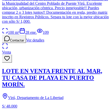
la Municipalidad del Centro Poblado de Puente Virú. Excelente
ubicación, urbanización céntrica. Precio inmejorable!! Puedes
comprar 2 o 3 lotes juntos!! Documentación en regla, predio matriz
inscrito en Registros Públicos. Separa tu lote con la mejor ubicación
con sólo S/ 1,000.
100
m²
28 ene.
109
Ver detalles
Contactar
Venta
LOTE EN VENTA FRENTE AL MAR,
TU CASA DE PLAYA EN PUERTO
MORÍN.
Virú, Departamento de La Libertad
S/ 48.000