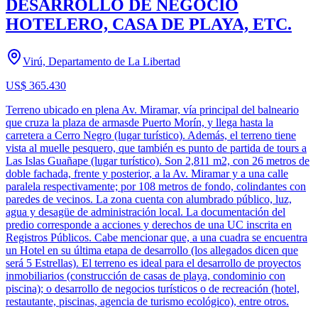
DESARROLLO DE NEGOCIO
HOTELERO, CASA DE PLAYA, ETC.
Virú, Departamento de La Libertad
US$ 365.430
Terreno ubicado en plena Av. Miramar, vía principal del balneario
que cruza la plaza de armasde Puerto Morín, y llega hasta la
carretera a Cerro Negro (lugar turístico). Además, el terreno tiene
vista al muelle pesquero, que también es punto de partida de tours a
Las Islas Guañape (lugar turístico). Son 2,811 m2, con 26 metros de
doble fachada, frente y posterior, a la Av. Miramar y a una calle
paralela respectivamente; por 108 metros de fondo, colindantes con
paredes de vecinos. La zona cuenta con alumbrado público, luz,
agua y desagüe de administración local. La documentación del
predio corresponde a acciones y derechos de una UC inscrita en
Registros Públicos. Cabe mencionar que, a una cuadra se encuentra
un Hotel en su última etapa de desarrollo (los allegados dicen que
será 5 Estrellas). El terreno es ideal para el desarrollo de proyectos
inmobiliarios (construcción de casas de playa, condominio con
piscina); o desarrollo de negocios turísticos o de recreación (hotel,
restautante, piscinas, agencia de turismo ecológico), entre otros.