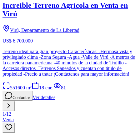
Increíble Terreno Agrícola en Venta en
Virú
Virú, Departamento de La Libertad
US$ 6.700.000
Terreno ideal para gran proyecto Características: -Hermosa vista y
privilegiado clima -Zona Segura -Agua -Valle de Virú -A metros de
la carretera panamericana -40 minutos de la ciudad de Trujillo -
Accesos directos -Terrenos Saneados y cuentan con titulo de
propiedad -Precio a tratar ¡Contáctenos para mayor información!
551600
m²
18 ene.
81
Ver detalles
Contactar
1
/
12
Venta