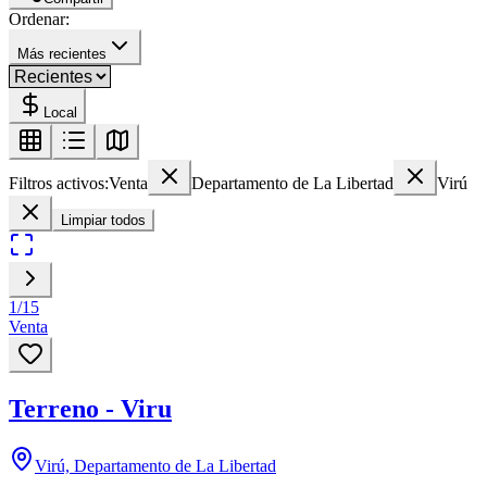
Ordenar:
Más recientes
Local
Filtros activos:
Venta
Departamento de La Libertad
Virú
Limpiar todos
1
/
15
Venta
Terreno - Viru
Virú, Departamento de La Libertad