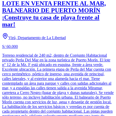
LOTE EN VENTA FRENTE AL MAR,
BALNEARIO DE PUERTO MORÍN
¡Construye tu casa de playa frente al
mar!
Virú, Departamento de La Libertad
S/ 60.000
Terreno residencial de 240 m2, dentro de Conjunto Habitacional
privado Perla Del Mar en la zona turística de Puerto Morín. El lote
n° 12 de la Mz. F está ubicado en esquina, frente a área verde.
Excelente ubicación. La primera etapa de Perla del Mar cuenta con
cerco perimétrico, pórtico de ingreso, una avenida de principal,
calles laterales, y al exterior una alameda hacia el mar. Tiene
contemplado un área para parque y calles con salidas adicionales al
mar, y a espaldas las calles tienen salida a la avenida Miramar,
carretera a Cerro Negro (lugar de playa y dunas naturales). Se vende
sólo terreno, no incluye habilitación urbana. El balneario de Puerto
Morín cuenta con servicios de luz, agua y desagüe de gestión local.
La habilitación de los servicios básicos y veredas es por cuenta de
cada propietario dentro del conjunto habitacional. Las pistas pueden
gestionarse más adelante colectivamente mediante una junta de