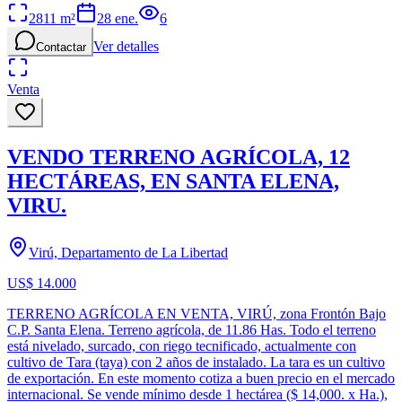
2811
m²
28 ene.
6
Ver detalles
Contactar
Venta
VENDO TERRENO AGRÍCOLA, 12
HECTÁREAS, EN SANTA ELENA,
VIRU.
Virú, Departamento de La Libertad
US$ 14.000
TERRENO AGRÍCOLA EN VENTA, VIRÚ, zona Frontón Bajo
C.P. Santa Elena. Terreno agrícola, de 11.86 Has. Todo el terreno
está nivelado, surcado, con riego tecnificado, actualmente con
cultivo de Tara (taya) con 2 años de instalado. La tara es un cultivo
de exportación. En este momento cotiza a buen precio en el mercado
internacional. Se vende mínimo desde 1 hectárea ($ 14,000. x Ha.),