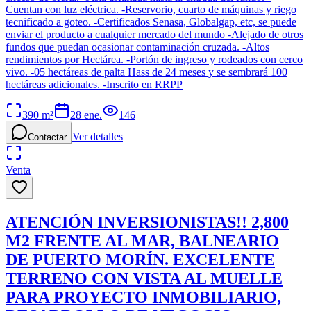
Cuentan con luz eléctrica. -Reservorio, cuarto de máquinas y riego
tecnificado a goteo. -Certificados Senasa, Globalgap, etc, se puede
enviar el producto a cualquier mercado del mundo -Alejado de otros
fundos que puedan ocasionar contaminación cruzada. -Altos
rendimientos por Hectárea. -Portón de ingreso y rodeados con cerco
vivo. -05 hectáreas de palta Hass de 24 meses y se sembrará 100
hectáreas adicionales. -Inscrito en RRPP
390
m²
28 ene.
146
Ver detalles
Contactar
Venta
ATENCIÓN INVERSIONISTAS!! 2,800
M2 FRENTE AL MAR, BALNEARIO
DE PUERTO MORÍN. EXCELENTE
TERRENO CON VISTA AL MUELLE
PARA PROYECTO INMOBILIARIO,