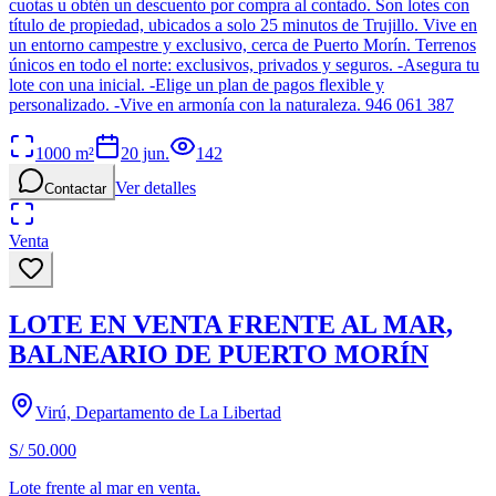
cuotas u obtén un descuento por compra al contado. Son lotes con
título de propiedad, ubicados a solo 25 minutos de Trujillo. Vive en
un entorno campestre y exclusivo, cerca de Puerto Morín. Terrenos
únicos en todo el norte: exclusivos, privados y seguros. -Asegura tu
lote con una inicial. -Elige un plan de pagos flexible y
personalizado. -Vive en armonía con la naturaleza. 946 061 387
1000
m²
20 jun.
142
Ver detalles
Contactar
Venta
LOTE EN VENTA FRENTE AL MAR,
BALNEARIO DE PUERTO MORÍN
Virú, Departamento de La Libertad
S/ 50.000
Lote frente al mar en venta.