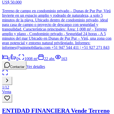
US$ 50.000
Terreno de campo en condominio privado – Dunas de Pur Pur, Virú
Invierte en un espacio amplio y rodeado de naturaleza, a solo 5
minutos de la playa. Ubicado dentro de condominio privado, ideal
para casa de campo o proyecto de descanso con seguridad y
tranquilidad. Características principales: Área: 1,008 m² - Terreno
amplio y plano - Condominio privado - Seguridad 24 horas - A 5
minutos del mar Ubicado en Dunas de Pur Pur – Virú, una zona con
gran potencial y entorno natural privilegiado. Informes:
informes@sqinmobiliaria.com
+51 947 544 411 | +51 927 271 843
0
0
1008
m²
22 abr.
163
Ver detalles
Contactar
1
/
12
Venta
ENTIDAD FINANCIERA Vende Terreno