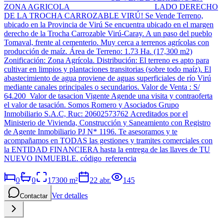
ZONA AGRICOLA LADO DERECHO
DE LA TROCHA CARROZABLE VIRÚ! Se Vende Terreno,
ubicado en la Provincia de Virú Se encuentra ubicado en el margen
derecho de la Trocha Carrozable Virú-Caray. A un paso del pueblo
Tomaval, frente al cementerio. Muy cerca a terrenos agrícolas con
producción de maíz. Área de Terreno: 1.73 Ha. (17,300 m2)
Zonificación: Zona Agrícola. Distribución: El terreno es apto para
cultivar en limpios y plantaciones transitorias (sobre todo maíz). El
abastecimiento de agua proviene de aguas superficiales de río Virú
mediante canales principales o secundarios. Valor de Venta : S/
64.200 Valor de tasacion Vigente Agende una visita y contraoferta
el valor de tasación. Somos Romero y Asociados Grupo
Inmobiliario S.A.C, Ruc: 20602573762 Acreditados por el
Ministerio de Vivienda, Construcción y Saneamiento con Registro
de Agente Inmobiliario PJ N* 1196. Te asesoramos y te
acompañamos en TODAS las gestiones y tramites comerciales con
la ENTIDAD FINANCIERA hasta la entrega de las llaves de TU
NUEVO INMUEBLE. código_referencia
0
0
17300
m²
22 abr.
145
Ver detalles
Contactar