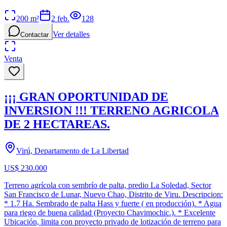
200
m²
2 feb.
128
Ver detalles
Contactar
Venta
¡¡¡ GRAN OPORTUNIDAD DE
INVERSION !!! TERRENO AGRICOLA
DE 2 HECTAREAS.
Virú, Departamento de La Libertad
US$ 230.000
Terreno agrícola con sembrío de palta, predio La Soledad, Sector
San Francisco de Lunar, Nuevo Chao, Distrito de Viru. Descripcion:
* 1.7 Ha. Sembrado de palta Hass y fuerte ( en producción). * Agua
para riego de buena calidad (Proyecto Chavimochic.). * Excelente
Ubicación, limita con proyecto privado de lotización de terreno para