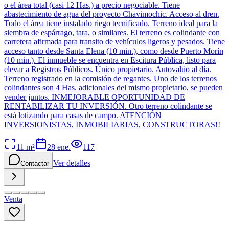
o el área total (casi 12 Has.) a precio negociable. Tiene
abastecimiento de agua del proyecto Chavimochic. Acceso al dren.
Todo el área tiene instalado riego tecnificado. Terreno ideal para la
siembra de espárrago, tara, o similares. El terreno es colindante con
carretera afirmada para transito de vehículos ligeros y pesados. Tiene
acceso tanto desde Santa Elena (10 min.), como desde Puerto Morín
(10 min.). El inmueble se encuentra en Escitura Pública, listo para
elevar a Registros Públicos. Único propietario. Autovalúo al día.
Terreno registrado en la comisión de regantes. Uno de los terrenos
colindantes son 4 Has. adicionales del mismo propietario, se pueden
vender juntos. INMEJORABLE OPORTUNIDAD DE
RENTABILIZAR TU INVERSIÓN. Otro terreno colindante se
está lotizando para casas de campo. ATENCIÓN
INVERSIONISTAS, INMOBILIARIAS, CONSTRUCTORAS!!
11
m²
28 ene.
117
Ver detalles
Contactar
Venta