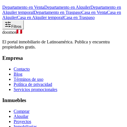
Departamento en Venta
Departamento en Alquiler
Departamento en
Alquiler temporal
Departamento en Traspaso
Casa en Venta
Casa en
Alquiler
Casa en Alquiler temporal
Casa en Traspaso
Filtros
doomos
El portal inmobiliario de Latinoamérica. Publica y encuentra
propiedades gratis.
Empresa
Contacto
Blog
Términos de uso
Política de privacidad
Servicios promocionales
Inmuebles
Comprar
Alquilar
Proyectos
Inmobiliarias