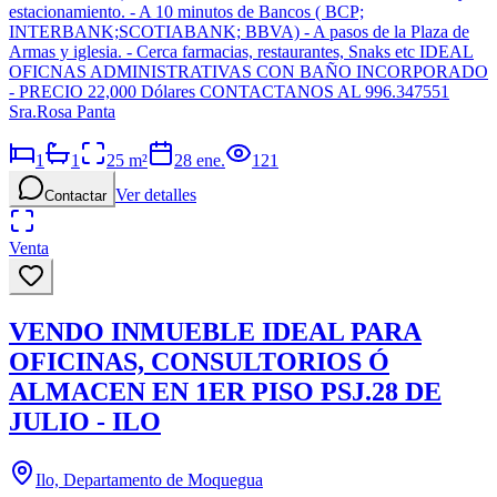
estacionamiento. - A 10 minutos de Bancos ( BCP;
INTERBANK;SCOTIABANK; BBVA) - A pasos de la Plaza de
Armas y iglesia. - Cerca farmacias, restaurantes, Snaks etc IDEAL
OFICNAS ADMINISTRATIVAS CON BAÑO INCORPORADO
- PRECIO 22,000 Dólares CONTACTANOS AL 996.347551
Sra.Rosa Panta
1
1
25
m²
28 ene.
121
Ver detalles
Contactar
Venta
VENDO INMUEBLE IDEAL PARA
OFICINAS, CONSULTORIOS Ó
ALMACEN EN 1ER PISO PSJ.28 DE
JULIO - ILO
Ilo, Departamento de Moquegua