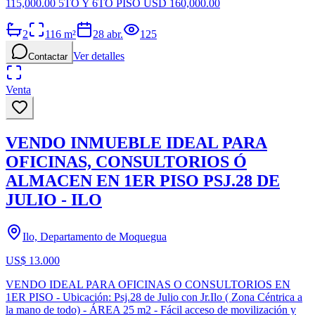
115,000.00 5TO Y 6TO PISO USD 160,000.00
2
116
m²
28 abr.
125
Ver detalles
Contactar
Venta
VENDO INMUEBLE IDEAL PARA
OFICINAS, CONSULTORIOS Ó
ALMACEN EN 1ER PISO PSJ.28 DE
JULIO - ILO
Ilo, Departamento de Moquegua
US$ 13.000
VENDO IDEAL PARA OFICINAS O CONSULTORIOS EN
1ER PISO - Ubicación: Psj.28 de Julio con Jr.Ilo ( Zona Céntrica a
la mano de todo) - ÁREA 25 m2 - Fácil acceso de movilización y