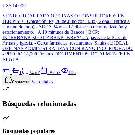
US$ 14.000
VENDO IDEAL PARA OFICINAS O CONSULTORIOS EN
1ER PISO - Ubicación: Psj.28 de Julio con Jr.Ilo ( Zona Céntrica a
la mano de todo) - ÁREA 34 m2 - Fácil acceso de movilización y
estacionamiento. - A 10 minutos de Bancos ( BCP;
INTERBANK;SCOTIABANK; BBVA) - A pasos de la Plaza de
Armas y iglesia. - Cerca farmacias, restaurantes, Snaks etc IDEAL
OFICNAS ADMINISTRATIVAS CON BAÑO INCORPORADO
- PRECIO 14,000 Dólares DOCUMENTOS TOTALMENTE EN
REGLA
1
1
34
m²
28 ene.
106
Ver detalles
Contactar
Búsquedas relacionadas
Búsquedas populares