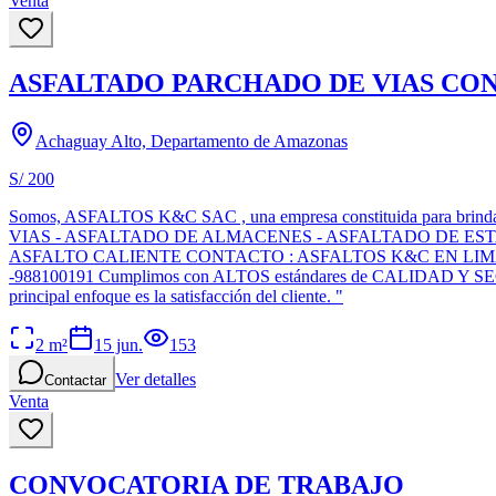
Venta
ASFALTADO PARCHADO DE VIAS CON
Achaguay Alto, Departamento de Amazonas
S/ 200
Somos, ASFALTOS K&C SAC , una empresa constituida para brindar s
VIAS - ASFALTADO DE ALMACENES - ASFALTADO DE ES
ASFALTO CALIENTE CONTACTO : ASFALTOS K&C EN LIMA - PERU 
-988100191 Cumplimos con ALTOS estándares de CALIDAD Y SEGU
principal enfoque es la satisfacción del cliente. "
2
m²
15 jun.
153
Ver detalles
Contactar
Venta
CONVOCATORIA DE TRABAJO