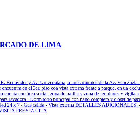
RCADO DE LIMA
. Benavides y Av. Universitaria, a unos minutos de la Av. Venezuela. e
 encuentra en el 3er. piso con vista externa frente a parque, en un excl
oderno cuenta con área social, zona de parilla y zona de reuniones y vi
para lavadora - Dormitorio principal con baño completo y closet de par
idad 24 x 7 - Gas cálida - Vista externa DETALLES ADICIONALES: 
0 VISITA PREVIA CITA