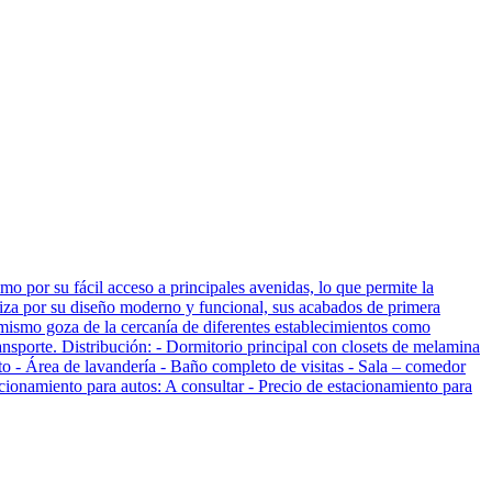
mo por su fácil acceso a principales avenidas, lo que permite la
eriza por su diseño moderno y funcional, sus acabados de primera
l mismo goza de la cercanía de diferentes establecimientos como
ansporte. Distribución: - Dormitorio principal con closets de melamina
to - Área de lavandería - Baño completo de visitas - Sala – comedor
ionamiento para autos: A consultar - Precio de estacionamiento para