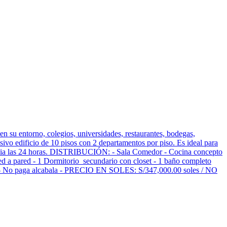
n su entorno, colegios, universidades, restaurantes, bodegas,
usivo edificio de 10 pisos con 2 departamentos por piso. Es ideal para
gilancia las 24 horas. DISTRIBUCIÓN: - Sala Comedor - Cocina concepto
ed a pared - 1 Dormitorio secundario con closet - 1 baño completo
- No paga alcabala - PRECIO EN SOLES: S/347,000.00 soles / NO