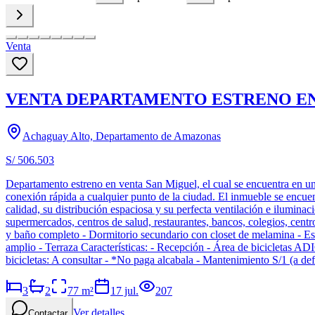
Venta
VENTA DEPARTAMENTO ESTRENO EN
Achaguay Alto, Departamento de Amazonas
S/ 506.503
Departamento estreno en venta San Miguel, el cual se encuentra en una 
conexión rápida a cualquier punto de la ciudad. El inmueble se encuen
calidad, su distribución espaciosa y su perfecta ventilación e ilumina
supermercados, centros de salud, restaurantes, bancos, colegios, centr
y baño completo - Dormitorio secundario con closet de melamina - Esc
amplio - Terraza Características: - Recepción - Área de bicicletas A
bicicletas: A consultar - *No paga alcabala - Mantenimiento S/1 (a
3
2
77
m²
17 jul.
207
Ver detalles
Contactar