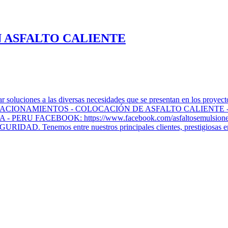
 ASFALTO CALIENTE
oluciones a las diversas necesidades que se presentan en los proye
TACIONAMIENTOS - COLOCACIÓN DE ASFALTO CALIENTE 
FACEBOOK: https://www.facebook.com/asfaltosemulsiones/?fr
RIDAD. Tenemos entre nuestros principales clientes, prestigi