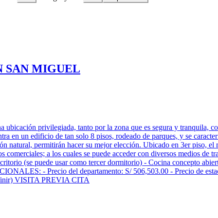
 SAN MIGUEL
ubicación privilegiada, tanto por la zona que es segura y tranquila, co
tra en un edificio de tan solo 8 pisos, rodeado de parques, y se caract
ción natural, permitirán hacer su mejor elección. Ubicado en 3er piso, e
os comerciales; a los cuales se puede acceder con diversos medios de tr
ritorio (se puede usar como tercer dormitorio) - Cocina concepto abier
DICIONALES: - Precio del departamento: S/ 506,503.00 - Precio de estac
 definir) VISITA PREVIA CITA