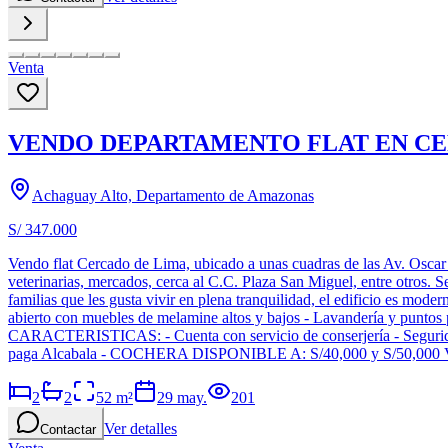
Venta
VENDO DEPARTAMENTO FLAT EN CE
Achaguay Alto, Departamento de Amazonas
S/ 347.000
Vendo flat Cercado de Lima, ubicado a unas cuadras de las Av. Oscar R
veterinarias, mercados, cerca al C.C. Plaza San Miguel, entre otros. Se
familias que les gusta vivir en plena tranquilidad, el edificio es m
abierto con muebles de melamine altos y bajos - Lavandería y puntos 
CARACTERISTICAS: - Cuenta con servicio de conserjería - Segur
paga Alcabala - COCHERA DISPONIBLE A: S/40,000 y S/50,00
2
2
52
m²
29 may.
201
Ver detalles
Contactar