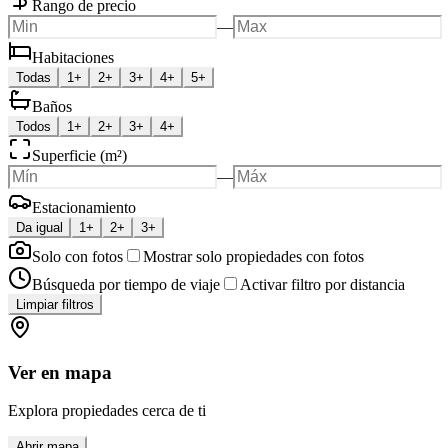
Rango de precio
—
Habitaciones
Todas
1+
2+
3+
4+
5+
Baños
Todos
1+
2+
3+
4+
Superficie (m²)
—
Estacionamiento
Da igual
1+
2+
3+
Solo con fotos
Mostrar solo propiedades con fotos
Búsqueda por tiempo de viaje
Activar filtro por distancia
Limpiar filtros
Ver en mapa
Explora propiedades cerca de ti
Abrir mapa