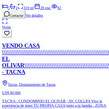
5
2
319
m²
28 ene.
92
Ver detalles
Contactar
Venta
VENDO CASA
\\\\\\\\\\\\\\\\\\\\\\\\\\\\\\\\\\\\\\\\\\\\\\\\\\\\
EL
OLIVAR\\\\\\\\\\\\\\\\\\\\\\\\\\\\\\\\\\\\\\\\\\\\\\\\\\
- TACNA
Tacna, Departamento de Tacna
US$ 90.000
TACNA - CONDOMINIO EL OLIVAR ; AV. COLLPA Vive la
experiencia de tener TU PROPIA CASA junto a tu familia - ZONA