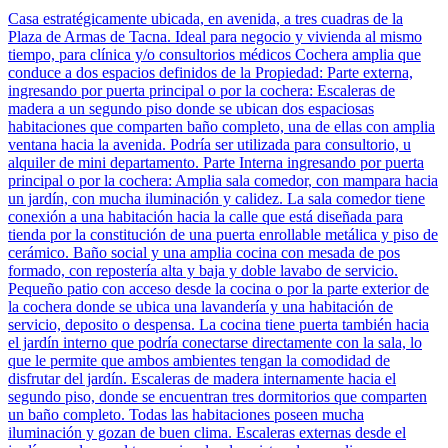
Casa estratégicamente ubicada, en avenida, a tres cuadras de la
Plaza de Armas de Tacna. Ideal para negocio y vivienda al mismo
tiempo, para clínica y/o consultorios médicos Cochera amplia que
conduce a dos espacios definidos de la Propiedad: Parte externa,
ingresando por puerta principal o por la cochera: Escaleras de
madera a un segundo piso donde se ubican dos espaciosas
habitaciones que comparten baño completo, una de ellas con amplia
ventana hacia la avenida. Podría ser utilizada para consultorio, u
alquiler de mini departamento. Parte Interna ingresando por puerta
principal o por la cochera: Amplia sala comedor, con mampara hacia
un jardín, con mucha iluminación y calidez. La sala comedor tiene
conexión a una habitación hacia la calle que está diseñada para
tienda por la constitución de una puerta enrollable metálica y piso de
cerámico. Baño social y una amplia cocina con mesada de pos
formado, con repostería alta y baja y doble lavabo de servicio.
Pequeño patio con acceso desde la cocina o por la parte exterior de
la cochera donde se ubica una lavandería y una habitación de
servicio, deposito o despensa. La cocina tiene puerta también hacia
el jardín interno que podría conectarse directamente con la sala, lo
que le permite que ambos ambientes tengan la comodidad de
disfrutar del jardín. Escaleras de madera internamente hacia el
segundo piso, donde se encuentran tres dormitorios que comparten
un baño completo. Todas las habitaciones poseen mucha
iluminación y gozan de buen clima. Escaleras externas desde el