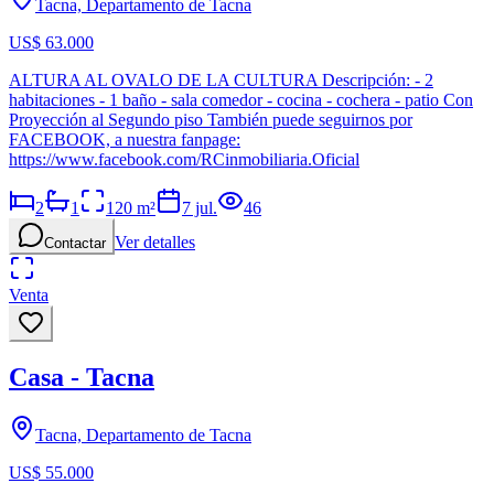
Tacna, Departamento de Tacna
US$ 63.000
ALTURA AL OVALO DE LA CULTURA Descripción: - 2
habitaciones - 1 baño - sala comedor - cocina - cochera - patio Con
Proyección al Segundo piso También puede seguirnos por
FACEBOOK, a nuestra fanpage:
https://www.facebook.com/RCinmobiliaria.Oficial
2
1
120
m²
7 jul.
46
Ver detalles
Contactar
Venta
Casa - Tacna
Tacna, Departamento de Tacna
US$ 55.000