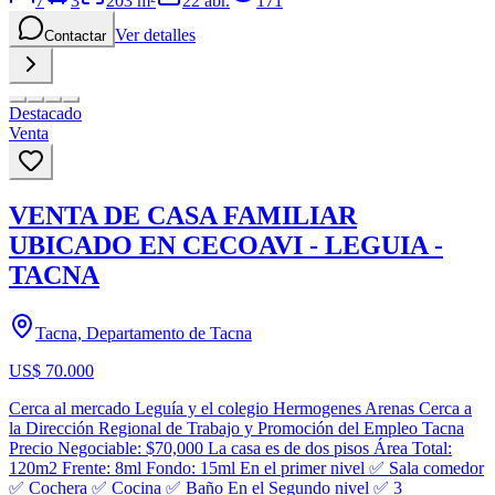
7
3
203
m²
22 abr.
171
Ver detalles
Contactar
Destacado
Venta
VENTA DE CASA FAMILIAR
UBICADO EN CECOAVI - LEGUIA -
TACNA
Tacna, Departamento de Tacna
US$ 70.000
Cerca al mercado Leguía y el colegio Hermogenes Arenas Cerca a
la Dirección Regional de Trabajo y Promoción del Empleo Tacna
Precio Negociable: $70,000 La casa es de dos pisos Área Total:
120m2 Frente: 8ml Fondo: 15ml En el primer nivel ✅ Sala comedor
✅ Cochera ✅ Cocina ✅ Baño En el Segundo nivel ✅ 3