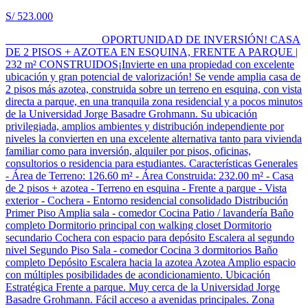
S/ 523.000
OPORTUNIDAD DE INVERSIÓN! CASA
DE 2 PISOS + AZOTEA EN ESQUINA, FRENTE A PARQUE |
232 m² CONSTRUIDOS¡Invierte en una propiedad con excelente
ubicación y gran potencial de valorización! Se vende amplia casa de
2 pisos más azotea, construida sobre un terreno en esquina, con vista
directa a parque, en una tranquila zona residencial y a pocos minutos
de la Universidad Jorge Basadre Grohmann. Su ubicación
privilegiada, amplios ambientes y distribución independiente por
niveles la convierten en una excelente alternativa tanto para vivienda
familiar como para inversión, alquiler por pisos, oficinas,
consultorios o residencia para estudiantes. Características Generales
- Área de Terreno: 126.60 m² - Área Construida: 232.00 m² - Casa
de 2 pisos + azotea - Terreno en esquina - Frente a parque - Vista
exterior - Cochera - Entorno residencial consolidado Distribución
Primer Piso Amplia sala - comedor Cocina Patio / lavandería Baño
completo Dormitorio principal con walking closet Dormitorio
secundario Cochera con espacio para depósito Escalera al segundo
nivel Segundo Piso Sala - comedor Cocina 3 dormitorios Baño
completo Depósito Escalera hacia la azotea Azotea Amplio espacio
con múltiples posibilidades de acondicionamiento. Ubicación
Estratégica Frente a parque. Muy cerca de la Universidad Jorge
Basadre Grohmann. Fácil acceso a avenidas principales. Zona