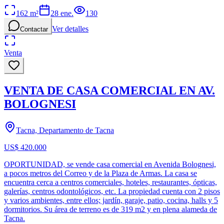
162
m²
28 ene.
130
Ver detalles
Contactar
Venta
VENTA DE CASA COMERCIAL EN AV.
BOLOGNESI
Tacna, Departamento de Tacna
US$ 420.000
OPORTUNIDAD, se vende casa comercial en Avenida Bolognesi,
a pocos metros del Correo y de la Plaza de Armas. La casa se
encuentra cerca a centros comerciales, hoteles, restaurantes, ópticas,
galerías, centros odontológicos, etc. La propiedad cuenta con 2 pisos
y varios ambientes, entre ellos; jardín, garaje, patio, cocina, halls y 5
dormitorios. Su área de terreno es de 319 m2 y en plena alameda de
Tacna.