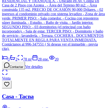
RESIDENCIAL Y TRANQUILA. - Ubicado en Av. Collpa s/n
Casa de 2 Pisos con Azotea . - Área del Terreno 80 m2. - Área
construida 135 m2. PRECIO DE OCASIÓN 90,000 Dólares. - 02
ingresos al condominio privado con sistema levadizo - Zona de área
verde. PRIMER PISO: - Sala comedor. - Cocina con reposteros
súper iluminada. - Estudio. - Baño de visita. - Jardín interior.
SEGUNDO PISO: - 03 dormitorios (el principal con baño
incorporado). - Sala de estar. TERCER PISO: - Dormitorio y baño
de servicio - lavandería. - Terraza. COCHERA . DOCUMENTOS
TOTALMENTE EN REGLA PARA VENTA INMEDIATA.
Contáctanos al 996-347551 ( Si deseas ver el inmueble - previa
cita).
3
2
78
m²
28 ene.
20
Ver detalles
Contactar
Venta
Casa - Tacna