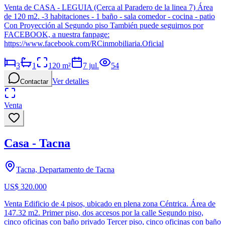
Venta de CASA - LEGUIA (Cerca al Paradero de la linea 7) Área
de 120 m2. -3 habitaciones - 1 baño - sala comedor - cocina - patio
Con Proyección al Segundo piso También puede seguirnos por
FACEBOOK, a nuestra fanpage:
https://www.facebook.com/RCinmobiliaria.Oficial
3
1
120
m²
7 jul.
54
Ver detalles
Contactar
Venta
Casa - Tacna
Tacna, Departamento de Tacna
US$ 320.000
Venta Edificio de 4 pisos, ubicado en plena zona Céntrica. Área de
147.32 m2. Primer piso, dos accesos por la calle Segundo piso,
cinco oficinas con baño privado Tercer piso, cinco oficinas con baño