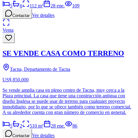
5
6
112
m²
28 ene.
109
Ver detalles
Contactar
Venta
SE VENDE CASA COMO TERRENO
Tacna, Departamento de Tacna
US$ 850.000
Se vende amplia casa en pleno centro de Tacna, muy cerca a la
Plaza principal. La casa que tiene una construcción antigua con
diseño Inglesa se puede usar de terreno para cualquier proyecto
inmobiliario, por lo que se ofrece también como terreno comercial.
A su alrededor cuenta con gran número de comercio en general.
5
2
510
m²
28 ene.
86
Ver detalles
Contactar