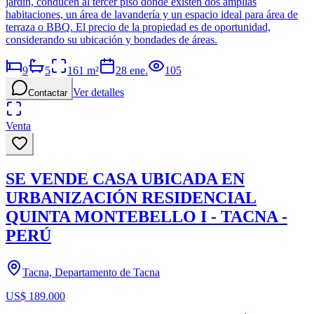
jardín, conducen al tercer piso donde existen dos amplias
habitaciones, un área de lavandería y un espacio ideal para área de
terraza o BBQ. El precio de la propiedad es de oportunidad,
considerando su ubicación y bondades de áreas.
9
5
161
m²
28 ene.
105
Ver detalles
Contactar
Venta
SE VENDE CASA UBICADA EN
URBANIZACIÓN RESIDENCIAL
QUINTA MONTEBELLO I - TACNA -
PERÚ
Tacna, Departamento de Tacna
US$ 189.000