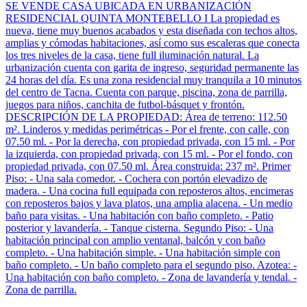
SE VENDE CASA UBICADA EN URBANIZACIÓN
RESIDENCIAL QUINTA MONTEBELLO I La propiedad es
nueva, tiene muy buenos acabados y esta diseñada con techos altos,
amplias y cómodas habitaciones, así como sus escaleras que conecta
los tres niveles de la casa, tiene full iluminación natural. La
urbanización cuenta con garita de ingreso, seguridad permanente las
24 horas del día. Es una zona residencial muy tranquila a 10 minutos
del centro de Tacna. Cuenta con parque, piscina, zona de parrilla,
juegos para niños, canchita de futbol-básquet y frontón.
DESCRIPCIÓN DE LA PROPIEDAD: Área de terreno: 112.50
m². Linderos y medidas perimétricas - Por el frente, con calle, con
07.50 ml. - Por la derecha, con propiedad privada, con 15 ml. - Por
la izquierda, con propiedad privada, con 15 ml. - Por el fondo, con
propiedad privada, con 07.50 ml. Área construida: 237 m². Primer
Piso: - Una sala comedor. - Cochera con portón elevadizo de
madera. - Una cocina full equipada con reposteros altos, encimeras
con reposteros bajos y lava platos, una amplia alacena. - Un medio
baño para visitas. - Una habitación con baño completo. - Patio
posterior y lavandería. - Tanque cisterna. Segundo Piso: - Una
habitación principal con amplio ventanal, balcón y con baño
completo. - Una habitación simple. - Una habitación simple con
baño completo. - Un baño completo para el segundo piso. Azotea: -
Una habitación con baño completo. - Zona de lavandería y tendal. -
Zona de parrilla.