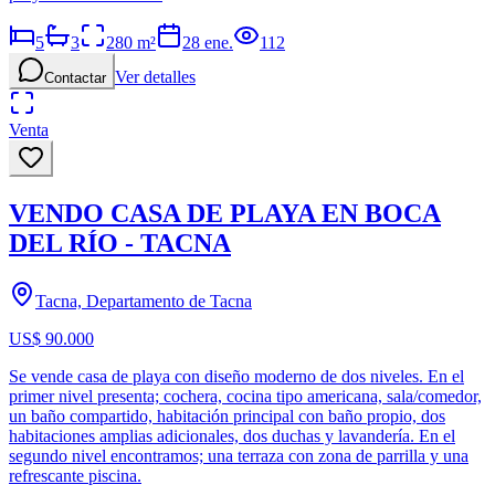
5
3
280
m²
28 ene.
112
Ver detalles
Contactar
Venta
VENDO CASA DE PLAYA EN BOCA
DEL RÍO - TACNA
Tacna, Departamento de Tacna
US$ 90.000
Se vende casa de playa con diseño moderno de dos niveles. En el
primer nivel presenta; cochera, cocina tipo americana, sala/comedor,
un baño compartido, habitación principal con baño propio, dos
habitaciones amplias adicionales, dos duchas y lavandería. En el
segundo nivel encontramos; una terraza con zona de parrilla y una
refrescante piscina.