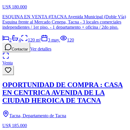
US$ 180.000
ESQUINA EN VENTA #TACNA Avenida Municipal (Doble Vía)
Esquina frente al Mercado Cenepa, Tacna - 3 locales comerciales
independientes / 1er piso. - 1 departamento + oficina / 2do piso.
2
4
120
m²
3 may.
120
Ver detalles
Contactar
Venta
OPORTUNIDAD DE COMPRA : CASA
EN CENTRICA AVENIDA DE LA
CIUDAD HEROICA DE TACNA
Tacna, Departamento de Tacna
US$ 185.000