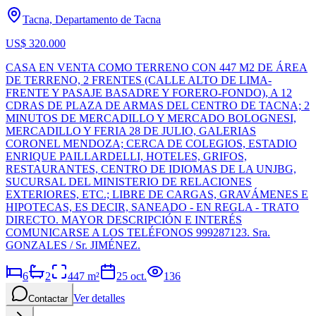
Tacna, Departamento de Tacna
US$ 320.000
CASA EN VENTA COMO TERRENO CON 447 M2 DE ÁREA
DE TERRENO, 2 FRENTES (CALLE ALTO DE LIMA-
FRENTE Y PASAJE BASADRE Y FORERO-FONDO), A 12
CDRAS DE PLAZA DE ARMAS DEL CENTRO DE TACNA; 2
MINUTOS DE MERCADILLO Y MERCADO BOLOGNESI,
MERCADILLO Y FERIA 28 DE JULIO, GALERIAS
CORONEL MENDOZA; CERCA DE COLEGIOS, ESTADIO
ENRIQUE PAILLARDELLI, HOTELES, GRIFOS,
RESTAURANTES, CENTRO DE IDIOMAS DE LA UNJBG,
SUCURSAL DEL MINISTERIO DE RELACIONES
EXTERIORES, ETC.; LIBRE DE CARGAS, GRAVÁMENES E
HIPOTECAS, ES DECIR, SANEADO - EN REGLA - TRATO
DIRECTO. MAYOR DESCRIPCIÓN E INTERÉS
COMUNICARSE A LOS TELÉFONOS 999287123. Sra.
GONZALES / Sr. JIMÉNEZ.
6
2
447
m²
25 oct.
136
Ver detalles
Contactar