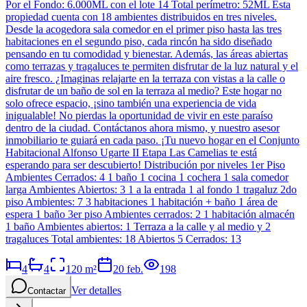
Por el Fondo: 6.000ML con el lote 14 Total perímetro: 52ML Esta
propiedad cuenta con 18 ambientes distribuidos en tres niveles.
Desde la acogedora sala comedor en el primer piso hasta las tres
habitaciones en el segundo piso, cada rincón ha sido diseñado
pensando en tu comodidad y bienestar. Además, las áreas abiertas
como terrazas y tragaluces te permiten disfrutar de la luz natural y el
aire fresco. ¿Imaginas relajarte en la terraza con vistas a la calle o
disfrutar de un baño de sol en la terraza al medio? Este hogar no
solo ofrece espacio, ¡sino también una experiencia de vida
inigualable! No pierdas la oportunidad de vivir en este paraíso
dentro de la ciudad. Contáctanos ahora mismo, y nuestro asesor
inmobiliario te guiará en cada paso. ¡Tu nuevo hogar en el Conjunto
Habitacional Alfonso Ugarte II Etapa Las Camelias te está
esperando para ser descubierto! Distribución por niveles 1er Piso
Ambientes Cerrados: 4 1 baño 1 cocina 1 cochera 1 sala comedor
larga Ambientes Abiertos: 3 1 a la entrada 1 al fondo 1 tragaluz 2do
piso Ambientes: 7 3 habitaciones 1 habitación + baño 1 área de
espera 1 baño 3er piso Ambientes cerrados: 2 1 habitación almacén
1 baño Ambientes abiertos: 1 Terraza a la calle y al medio y 2
tragaluces Total ambientes: 18 Abiertos 5 Cerrados: 13
4
4
120
m²
20 feb.
198
Ver detalles
Contactar