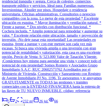
residencial tranquila y segura. Cerca de colegios, comercios,
transporte público y servicios. Ideal para: Familias numerosas.
Inversionistas. Alquiler por pisos. Hospedaje o residencia
universitaria. Oficinas administrativas. Consultorios o negocios
compatibles con la zona. Lo mejor de esta propiedad * Excelente
ubicación en esquina. * Mayor iluminación y ventilación natural. *
Frente a parque. * Dos niveles con distribución funcional. *
Cochera incluida. * Amplio potencial para remodelar y aumentar su
valor. * Excelente relación entre ubicación, tamaño y proyección de
inversión. ¡No deje pasar esta oportunidad! Las propiedades en
esquina, frente a parque y con este metraje son cada vez más
escasas. Si busca una vivienda amplia o una inversión con gran
potencial de rentabilidad y valorización, esta casa es una excelente
opción. Precio de Venta: S/ 523.000 Valor de Tasación VIgente.
¡Contáctenos hoy mismo para agendar una visita y conocer todo el
potencial de esta propiedad! Somos Romero y Asociados Grupo
Inmobiliario S.A.C, RUC 20602573762 Acreditados por el
Ministerio de Vivienda, Construcción y Saneamiento con Registro
de Agente Inmobiliario PJ No. 1196. Te asesoramos y te apoyamos
GRATUITAMENTE en TODAS las gestiones y tramites
comerciales con la ENTIDAD FINANCIERA hasta la entrega de
las llaves de TU NUEVO INMUEBLE. código_referencia
5
2
232
m²
26 jul.
66