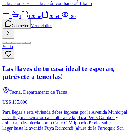
habitaciones ✅ 1 habitación con baño ✅ 1 baño
4
3
120
m²
20 feb.
180
Ver detalles
Contactar
Venta
Las llaves de tu casa ideal te esperan,
¡atrévete a tenerlas!
Tacna, Departamento de Tacna
US$ 135.000
Para llegar a esta vivienda debes ingresas por la Avenida Municipal
hasta llegar al semáforo a la altura de la plaza Pérez Gamboa y
doblar a la izquierda por la Calle C.M Ignacio Prado, subir hasta
llegar hasta la avenida Puya Raimondi (altura de la Parroquia San