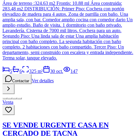
Área de terreno :324.63 m2 Frontis: 10.88 ml Área construida:
283.48 m2 DISTRIBUCIÓN: Primer Piso: Cochera con portón
elevadizo de madera para 4 autos. Zona de parrilla con baño. Una
amplia sala, con bar. Comedor amplio cocina con comedor dario Un
amplio estudio. Baño de visita. 1 dormitorio con baño privado.
Lavandería. Cisterna de 7000 mil litros. Cochera para un auto.
Segundo Piso: Una linda sala de estar Una amplia habitación
principal con baño completo. La segunda habitación con baño
completo. 2 habitaciones con baño compartido. Tercer Piso: Un
departamento, semi construido con escalera y entrada independiente.
Terma solar, tanque elevado.
5
6
325
m²
30 oct.
147
Ver detalles
Contactar
Venta
SE VENDE URGENTE CASA EN
CERCADO DE TACNA