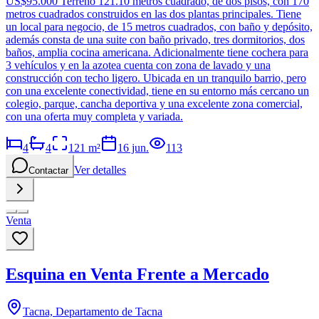
US$95.000 Terreno 121.10 metros cuadrado, de dos pisos, con 170
metros cuadrados construidos en las dos plantas principales. Tiene
un local para negocio, de 15 metros cuadrados, con baño y depósito,
además consta de una suite con baño privado, tres dormitorios, dos
baños, amplia cocina americana. Adicionalmente tiene cochera para
3 vehículos y en la azotea cuenta con zona de lavado y una
construcción con techo ligero. Ubicada en un tranquilo barrio, pero
con una excelente conectividad, tiene en su entorno más cercano un
colegio, parque, cancha deportiva y una excelente zona comercial,
con una oferta muy completa y variada.
4
4
121
m²
16 jun.
113
Ver detalles
Contactar
Venta
Esquina en Venta Frente a Mercado
Tacna, Departamento de Tacna