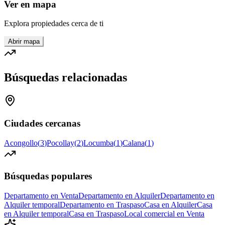
Ver en mapa
Explora propiedades cerca de ti
Abrir mapa
Búsquedas relacionadas
Ciudades cercanas
Acongollo
(
3
)
Pocollay
(
2
)
Locumba
(
1
)
Calana
(
1
)
Búsquedas populares
Departamento en Venta
Departamento en Alquiler
Departamento en
Alquiler temporal
Departamento en Traspaso
Casa en Alquiler
Casa
en Alquiler temporal
Casa en Traspaso
Local comercial en Venta