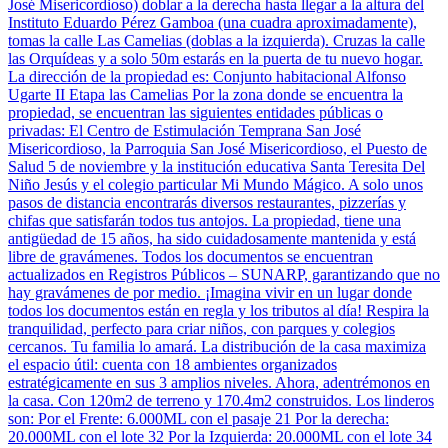
José Misericordioso) doblar a la derecha hasta llegar a la altura del
Instituto Eduardo Pérez Gamboa (una cuadra aproximadamente),
tomas la calle Las Camelias (doblas a la izquierda). Cruzas la calle
las Orquídeas y a solo 50m estarás en la puerta de tu nuevo hogar.
La dirección de la propiedad es: Conjunto habitacional Alfonso
Ugarte II Etapa las Camelias Por la zona donde se encuentra la
propiedad, se encuentran las siguientes entidades públicas o
privadas: El Centro de Estimulación Temprana San José
Misericordioso, la Parroquia San José Misericordioso, el Puesto de
Salud 5 de noviembre y la institución educativa Santa Teresita Del
Niño Jesús y el colegio particular Mi Mundo Mágico. A solo unos
pasos de distancia encontrarás diversos restaurantes, pizzerías y
chifas que satisfarán todos tus antojos. La propiedad, tiene una
antigüedad de 15 años, ha sido cuidadosamente mantenida y está
libre de gravámenes. Todos los documentos se encuentran
actualizados en Registros Públicos – SUNARP, garantizando que no
hay gravámenes de por medio. ¡Imagina vivir en un lugar donde
todos los documentos están en regla y los tributos al día! Respira la
tranquilidad, perfecto para criar niños, con parques y colegios
cercanos. Tu familia lo amará. La distribución de la casa maximiza
el espacio útil: cuenta con 18 ambientes organizados
estratégicamente en sus 3 amplios niveles. Ahora, adentrémonos en
la casa. Con 120m2 de terreno y 170.4m2 construidos. Los linderos
son: Por el Frente: 6.000ML con el pasaje 21 Por la derecha:
20.000ML con el lote 32 Por la Izquierda: 20.000ML con el lote 34