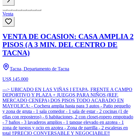
Venta
VENTA DE OCASION: CASA AMPLIA 2
PISOS (A 3 MIN. DEL CENTRO DE
TACNA)
Tacna, Departamento de Tacna
US$ 145.000
---> UBICADO EN LAS VIÑAS I ETAPA, FRENTE A CAMPO
DEPORTIVO Y PLAZA + JUEGOS PARA NIÑOS (REF.
MERCADO CENEPA) DOS PISOS TODO ACABADO EN
MAYOLICA: - Cochera amplia hasta para 3 autos - Patio pequeño
y zona de gruta - 1 sala comedor - 1 sala de estar - 2 cocinas (1 de
ellas con reposteros) - 6 habitaciones, 2 con closet-ropero empotrado
- 7 baños - 3 lavaderos amplios - 1 tanque elevado en azotea - 1
zona de juegos y ocio en azotea - Zona de parrilla - 2 escaleras en
total ‼️PRECIO CONVERSABLE Y NEGOCIABLE‼️