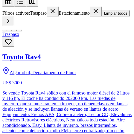
Filtros activos:
Traspaso
Estacionamiento
Limpiar todos
Traspaso
Toyota Rav4
Algarrobal, Departamento de Piura
US$ 3000
Se vende Toyota Rav4 sólido con el famoso motor diésel de 2 litros
y 116 hp. El coche ha conducido 202000 km. Las ruedas de
invierno, que se muestran en la imagen, no tienen clavos en llantas
de aleación y se incluyen llantas de verano en llantas de acero.
Equipamiento: Frenos ABS, Cubre maletero, Lector CD, Elevalunas
eléctricos Retrovisores eléctricos, Neumáticos toda estación, Aire
acondicionado, Easy. Llanta de invierno, brazos intermedios,
asientos con calefacción, radio FM, cierre centralizado, dirección