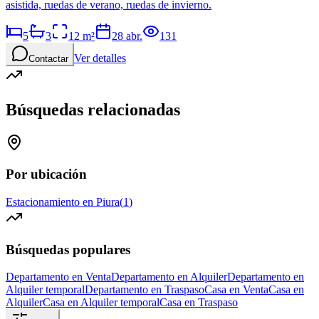
asistida, ruedas de verano, ruedas de invierno.
5
3
12
m²
28 abr.
131
Ver detalles
Contactar
Búsquedas relacionadas
Por ubicación
Estacionamiento en Piura
(
1
)
Búsquedas populares
Departamento en Venta
Departamento en Alquiler
Departamento en
Alquiler temporal
Departamento en Traspaso
Casa en Venta
Casa en
Alquiler
Casa en Alquiler temporal
Casa en Traspaso