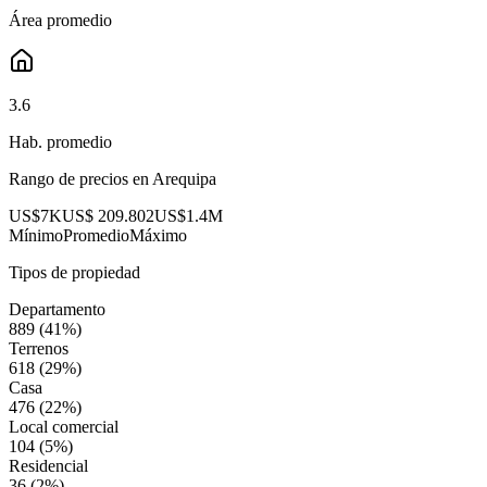
Área promedio
3.6
Hab. promedio
Rango de precios en
Arequipa
US$7K
US$ 209.802
US$1.4M
Mínimo
Promedio
Máximo
Tipos de propiedad
Departamento
889
(
41
%)
Terrenos
618
(
29
%)
Casa
476
(
22
%)
Local comercial
104
(
5
%)
Residencial
36
(
2
%)