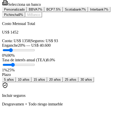
Selecciona un banco
Personalizado
BBVA
7
%
BCP
7.5
%
Scotiabank
7
%
Interbank
7
%
Pichincha
9
%
MiBanco
Costo Mensual Total
US$ 1452
Cuota:
US$ 1358
|
Seguros:
US$ 93
Enganche
20
% —
US$ 40.600
0%
90%
Tasa de interés anual (TEA)
8.0
%
1
%
25
%
Plazo
5
años
10
años
15
años
20
años
25
años
30
años
Incluir seguros
Desgravamen + Todo riesgo inmueble