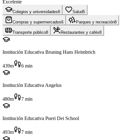
Excelente
Colegios y universidades
8
Salud
5
Compras y supermercados
6
Parques y recreación
8
Transporte público
8
Restaurantes y cafés
8
Institución Educativa Bruning Hans Heimbrich
439m
6
min
Institución Educativa Angelus
480m
7
min
Institución Educativa Pueri Dei School
493m
7
min