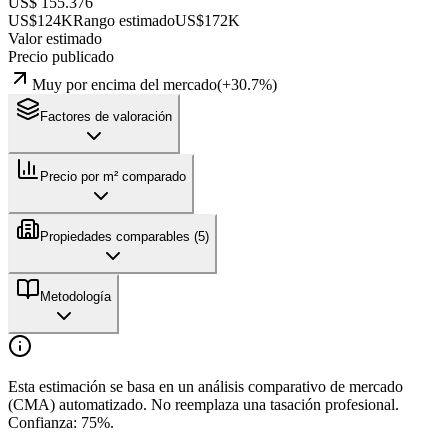
US$ 155.376
US$124K
Rango estimado
US$172K
Valor estimado
Precio publicado
Muy por encima del mercado
(
+
30.7
%)
Factores de valoración
Precio por m² comparado
Propiedades comparables (
5
)
Metodología
Esta estimación se basa en un análisis comparativo de mercado
(CMA) automatizado. No reemplaza una tasación profesional.
Confianza:
75
%.