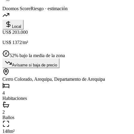
Doomos Score
Riesgo · estimación
Local
US$ 203.000
US$ 1372
/m²
52
% bajo la media de la zona
Avísame si baja de precio
Cerro Colorado, Arequipa, Departamento de Arequipa
4
Habitaciones
2
Baños
148
m²