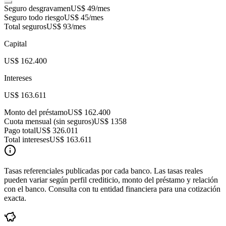
Seguro desgravamen
US$ 49
/mes
Seguro todo riesgo
US$ 45
/mes
Total seguros
US$ 93
/mes
Capital
US$ 162.400
Intereses
US$ 163.611
Monto del préstamo
US$ 162.400
Cuota mensual (sin seguros)
US$ 1358
Pago total
US$ 326.011
Total intereses
US$ 163.611
Tasas referenciales publicadas por cada banco. Las tasas reales
pueden variar según perfil crediticio, monto del préstamo y relación
con el banco. Consulta con tu entidad financiera para una cotización
exacta.