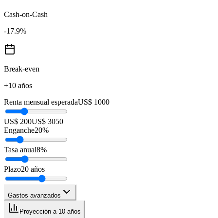
Cash-on-Cash
-17.9
%
Break-even
+10 años
Renta mensual esperada
US$ 1000
US$ 200
US$ 3050
Enganche
20
%
Tasa anual
8
%
Plazo
20
años
Gastos avanzados
Proyección a 10 años