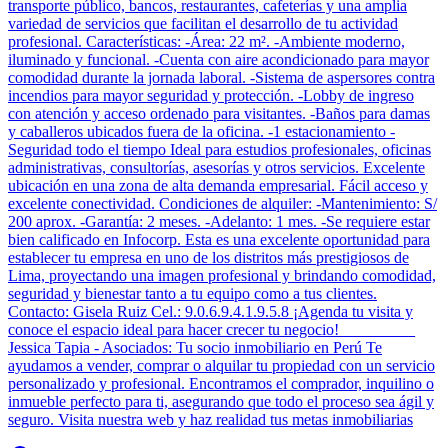
transporte público, bancos, restaurantes, cafeterías y una amplia
variedad de servicios que facilitan el desarrollo de tu actividad
profesional. Características: -Área: 22 m². -Ambiente moderno,
iluminado y funcional. -Cuenta con aire acondicionado para mayor
comodidad durante la jornada laboral. -Sistema de aspersores contra
incendios para mayor seguridad y protección. -Lobby de ingreso
con atención y acceso ordenado para visitantes. -Baños para damas
y caballeros ubicados fuera de la oficina. -1 estacionamiento -
Seguridad todo el tiempo Ideal para estudios profesionales, oficinas
administrativas, consultorías, asesorías y otros servicios. Excelente
ubicación en una zona de alta demanda empresarial. Fácil acceso y
excelente conectividad. Condiciones de alquiler: -Mantenimiento: S/
200 aprox. -Garantía: 2 meses. -Adelanto: 1 mes. -Se requiere estar
bien calificado en Infocorp. Esta es una excelente oportunidad para
establecer tu empresa en uno de los distritos más prestigiosos de
Lima, proyectando una imagen profesional y brindando comodidad,
seguridad y bienestar tanto a tu equipo como a tus clientes.
Contacto: Gisela Ruiz Cel.: 9.0.6.9.4.1.9.5.8 ¡Agenda tu visita y
conoce el espacio ideal para hacer crecer tu negocio! _________
Jessica Tapia - Asociados: Tu socio inmobiliario en Perú Te
ayudamos a vender, comprar o alquilar tu propiedad con un servicio
personalizado y profesional. Encontramos el comprador, inquilino o
inmueble perfecto para ti, asegurando que todo el proceso sea ágil y
seguro. Visita nuestra web y haz realidad tus metas inmobiliarias