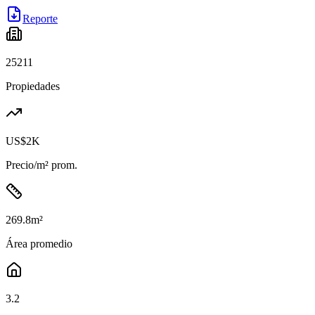
Reporte
25211
Propiedades
US$2K
Precio/m² prom.
269.8
m²
Área promedio
3.2