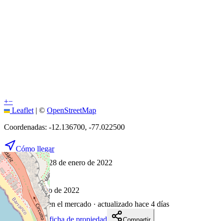
+
−
Leaflet
|
©
OpenStreetMap
Coordenadas:
-12.136700
,
-77.022500
Cómo llegar
Publicado 28 de enero de 2022
18
visitas
28 de enero de 2022
1653
días en el mercado
· actualizado hace 4 días
Descargar ficha de propiedad
Compartir