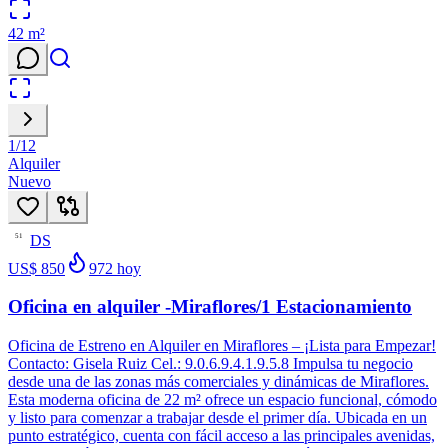
42
m²
1
/
12
Alquiler
Nuevo
DS
51
US$ 850
972
hoy
Oficina en alquiler -Miraflores/1 Estacionamiento
Oficina de Estreno en Alquiler en Miraflores – ¡Lista para Empezar!
Contacto: Gisela Ruiz Cel.: 9.0.6.9.4.1.9.5.8 Impulsa tu negocio
desde una de las zonas más comerciales y dinámicas de Miraflores.
Esta moderna oficina de 22 m² ofrece un espacio funcional, cómodo
y listo para comenzar a trabajar desde el primer día. Ubicada en un
punto estratégico, cuenta con fácil acceso a las principales avenidas,