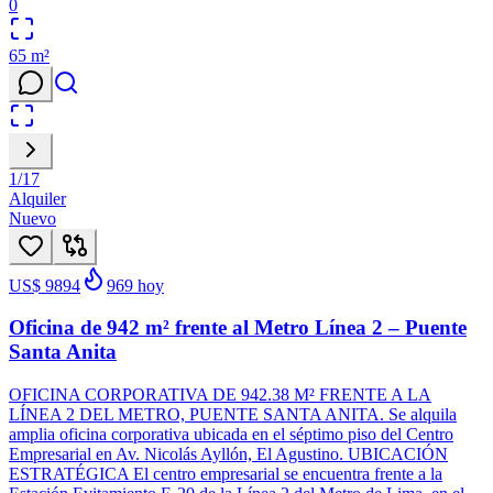
0
65
m²
1
/
17
Alquiler
Nuevo
US$ 9894
969
hoy
Oficina de 942 m² frente al Metro Línea 2 – Puente
Santa Anita
OFICINA CORPORATIVA DE 942.38 M² FRENTE A LA
LÍNEA 2 DEL METRO, PUENTE SANTA ANITA. Se alquila
amplia oficina corporativa ubicada en el séptimo piso del Centro
Empresarial en Av. Nicolás Ayllón, El Agustino. UBICACIÓN
ESTRATÉGICA El centro empresarial se encuentra frente a la