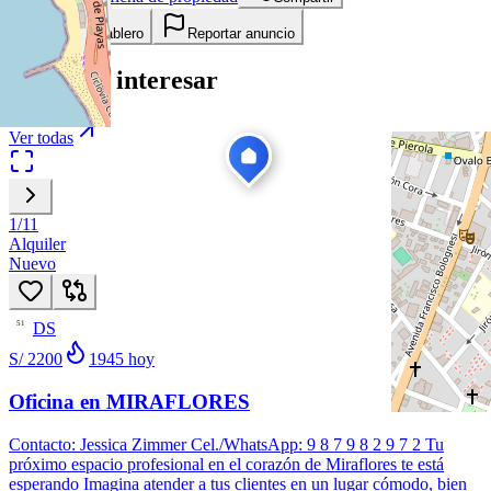
Añadir a tablero
Reportar anuncio
Te puede interesar
Ver todas
1
/
11
Alquiler
Nuevo
DS
51
S/ 2200
1945
hoy
Oficina en MIRAFLORES
Contacto: Jessica Zimmer Cel./WhatsApp: 9 8 7 9 8 2 9 7 2 Tu
próximo espacio profesional en el corazón de Miraflores te está
esperando Imagina atender a tus clientes en un lugar cómodo, bien