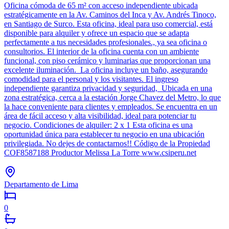
Oficina cómoda de 65 m² con acceso independiente ubicada
estratégicamente en la Av. Caminos del Inca y Av. Andrés Tinoco,
en Santiago de Surco. Esta oficina, ideal para uso comercial, está
disponible para alquiler y ofrece un espacio que se adapta
perfectamente a tus necesidades profesionales., ya sea oficina o
consultorios. El interior de la oficina cuenta con un ambiente
funcional, con piso cerámico y luminarias que proporcionan una
excelente iluminación. La oficina incluye un baño, asegurando
comodidad para el personal y los visitantes. El ingreso
independiente garantiza privacidad y seguridad, Ubicada en una
zona estratégica, cerca a la estación Jorge Chavez del Metro, lo que
la hace conveniente para clientes y empleados. Se encuentra en un
área de fácil acceso y alta visibilidad, ideal para potenciar tu
negocio. Condiciones de alquiler: 2 x 1 Esta oficina es una
oportunidad única para establecer tu negocio en una ubicación
privilegiada. No dejes de contactarnos!! Código de la Propiedad
COF8587188 Productor Melissa La Torre www.csiperu.net
Departamento de Lima
0