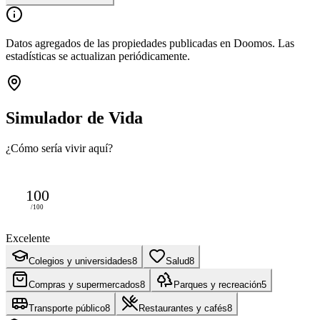
Datos agregados de las propiedades publicadas en Doomos. Las
estadísticas se actualizan periódicamente.
Simulador de Vida
¿Cómo sería vivir aquí?
100
/100
Excelente
Colegios y universidades
8
Salud
8
Compras y supermercados
8
Parques y recreación
5
Transporte público
8
Restaurantes y cafés
8