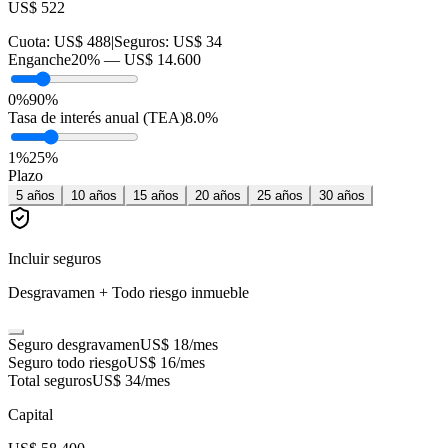
US$ 522
Cuota:
US$ 488
|
Seguros:
US$ 34
Enganche
20
% —
US$ 14.600
0%
90%
Tasa de interés anual (TEA)
8.0
%
1
%
25
%
Plazo
5
años
10
años
15
años
20
años
25
años
30
años
Incluir seguros
Desgravamen + Todo riesgo inmueble
Seguro desgravamen
US$ 18
/mes
Seguro todo riesgo
US$ 16
/mes
Total seguros
US$ 34
/mes
Capital