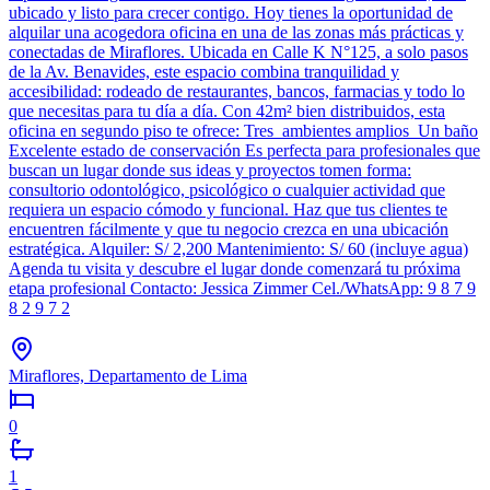
ubicado y listo para crecer contigo. Hoy tienes la oportunidad de
alquilar una acogedora oficina en una de las zonas más prácticas y
conectadas de Miraflores. Ubicada en Calle K N°125, a solo pasos
de la Av. Benavides, este espacio combina tranquilidad y
accesibilidad: rodeado de restaurantes, bancos, farmacias y todo lo
que necesitas para tu día a día. Con 42m² bien distribuidos, esta
oficina en segundo piso te ofrece: Tres ambientes amplios Un baño
Excelente estado de conservación Es perfecta para profesionales que
buscan un lugar donde sus ideas y proyectos tomen forma:
consultorio odontológico, psicológico o cualquier actividad que
requiera un espacio cómodo y funcional. Haz que tus clientes te
encuentren fácilmente y que tu negocio crezca en una ubicación
estratégica. Alquiler: S/ 2,200 Mantenimiento: S/ 60 (incluye agua)
Agenda tu visita y descubre el lugar donde comenzará tu próxima
etapa profesional Contacto: Jessica Zimmer Cel./WhatsApp: 9 8 7 9
8 2 9 7 2
Miraflores, Departamento de Lima
0
1