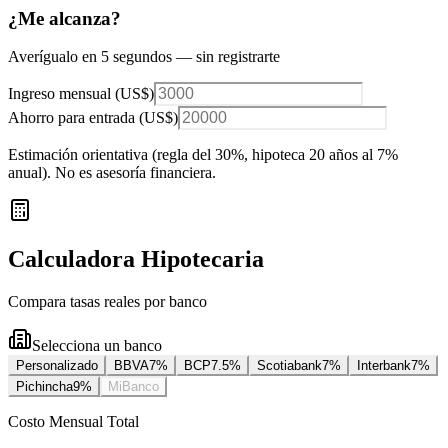
¿Me alcanza?
Averígualo en 5 segundos — sin registrarte
Ingreso mensual (
US$
)
Ahorro para entrada (
US$
)
Estimación orientativa (regla del 30%
, hipoteca 20 años al 7%
anual
). No es asesoría financiera.
Calculadora Hipotecaria
Compara tasas reales por banco
Selecciona un banco
Personalizado
BBVA
7
%
BCP
7.5
%
Scotiabank
7
%
Interbank
7
%
Pichincha
9
%
MiBanco
Costo Mensual Total