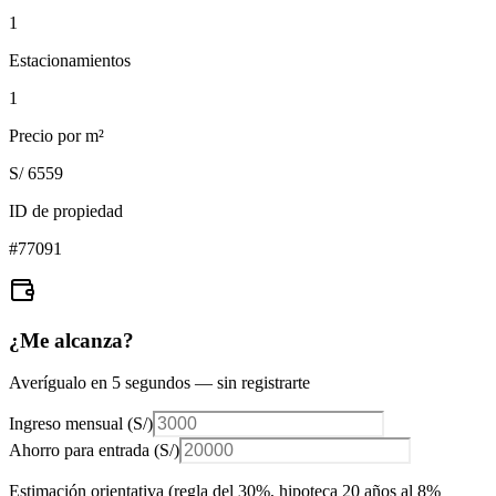
1
Estacionamientos
1
Precio por m²
S/ 6559
ID de propiedad
#
77091
¿Me alcanza?
Averígualo en 5 segundos — sin registrarte
Ingreso mensual (
S/
)
Ahorro para entrada (
S/
)
Estimación orientativa (regla del 30%
, hipoteca 20 años al 8%