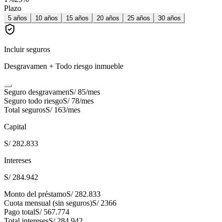
Plazo
5
años
10
años
15
años
20
años
25
años
30
años
Incluir seguros
Desgravamen + Todo riesgo inmueble
Seguro desgravamen
S/ 85
/mes
Seguro todo riesgo
S/ 78
/mes
Total seguros
S/ 163
/mes
Capital
S/ 282.833
Intereses
S/ 284.942
Monto del préstamo
S/ 282.833
Cuota mensual (sin seguros)
S/ 2366
Pago total
S/ 567.774
Total intereses
S/ 284.942