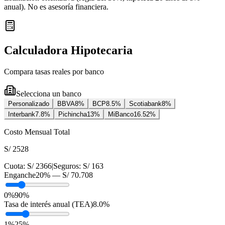
anual
). No es asesoría financiera.
Calculadora Hipotecaria
Compara tasas reales por banco
Selecciona un banco
Personalizado
BBVA
8
%
BCP
8.5
%
Scotiabank
8
%
Interbank
7.8
%
Pichincha
13
%
MiBanco
16.52
%
Costo Mensual Total
S/ 2528
Cuota:
S/ 2366
|
Seguros:
S/ 163
Enganche
20
% —
S/ 70.708
0%
90%
Tasa de interés anual (TEA)
8.0
%
1
%
25
%