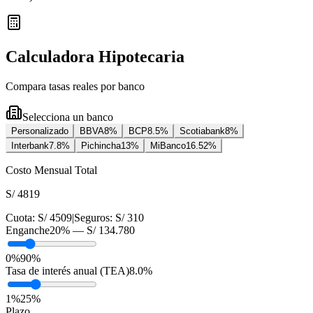
Calculadora Hipotecaria
Compara tasas reales por banco
Selecciona un banco
Personalizado
BBVA
8
%
BCP
8.5
%
Scotiabank
8
%
Interbank
7.8
%
Pichincha
13
%
MiBanco
16.52
%
Costo Mensual Total
S/ 4819
Cuota:
S/ 4509
|
Seguros:
S/ 310
Enganche
20
% —
S/ 134.780
0%
90%
Tasa de interés anual (TEA)
8.0
%
1
%
25
%
Plazo