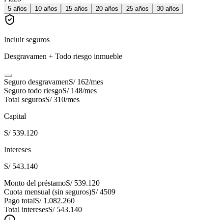
5
años
10
años
15
años
20
años
25
años
30
años
Incluir seguros
Desgravamen + Todo riesgo inmueble
Seguro desgravamen
S/ 162
/mes
Seguro todo riesgo
S/ 148
/mes
Total seguros
S/ 310
/mes
Capital
S/ 539.120
Intereses
S/ 543.140
Monto del préstamo
S/ 539.120
Cuota mensual (sin seguros)
S/ 4509
Pago total
S/ 1.082.260
Total intereses
S/ 543.140