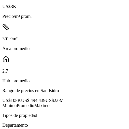
US$3K
Precio/m² prom.
301.9
m²
Área promedio
2.7
Hab. promedio
Rango de precios en
San Isidro
US$108K
US$ 494.439
US$2.0M
Mínimo
Promedio
Máximo
Tipos de propiedad
Departamento