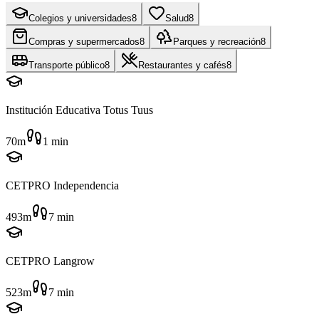
Colegios y universidades
8
Salud
8
Compras y supermercados
8
Parques y recreación
8
Transporte público
8
Restaurantes y cafés
8
Institución Educativa Totus Tuus
70m
1
min
CETPRO Independencia
493m
7
min
CETPRO Langrow
523m
7
min