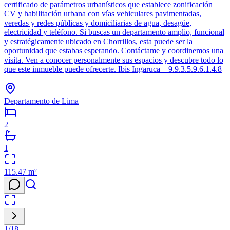
certificado de parámetros urbanísticos que establece zonificación
CV y habilitación urbana con vías vehiculares pavimentadas,
veredas y redes públicas y domiciliarias de agua, desagüe,
electricidad y teléfono. Si buscas un departamento amplio, funcional
y estratégicamente ubicado en Chorrillos, esta puede ser la
oportunidad que estabas esperando. Contáctame y coordinemos una
visita. Ven a conocer personalmente sus espacios y descubre todo lo
que este inmueble puede ofrecerte. Ibis Ingaruca – 9.9.3.5.9.6.1.4.8
Departamento de Lima
2
1
115.47
m²
1
/
18