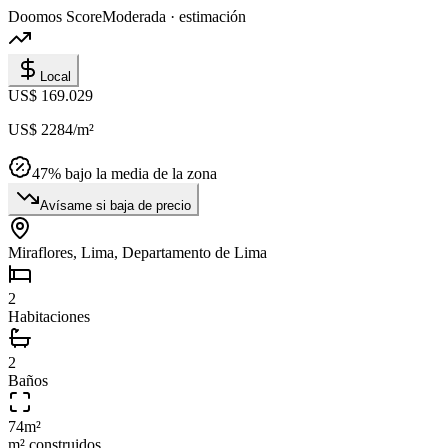
Doomos Score
Moderada · estimación
Local
US$ 169.029
US$ 2284
/m²
47
% bajo la media de la zona
Avísame si baja de precio
Miraflores, Lima, Departamento de Lima
2
Habitaciones
2
Baños
74
m²
m² construidos