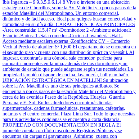
Ibis Ingaruca – 9.9.3.5.9.6.1.4.8 Vive o invierte en una ubicación
estratégica de Chorrillos, sobre la Av. Matellini y a pocos pasos de la
estación Matellini del Metropolitano. Un entorno comercial,
dinámico y de fácil acceso, ideal para quienes buscan conectividad y
comodidad en su día a día. CARACTERÍSTICAS PRINCIPALES
-Área construida: 115.47 m² -Dormitorios: 2 -Ambiente adicional:
Estudio -Baños: 1 -Sala comedor -Cocina -Lavandería -Hall -
Acceso mediante escalera externa -Zonificación: CV – Comercio
Vecinal Precio de alquiler: S/ 1,600 El departamento se encuentra en
el segundo piso y cuenta con una distribución práctica y versátil. Al
ingresar, encontrarás una cómoda sala comedor, perfecta para
compartir momentos en familia, además de dos dormitorios y un
ambiente de estudio que puede adaptarse según tus necesidades.La
propiedad también dispone de cocina, lavandería, hall y un baño.
UBICACIÓN ESTRATÉGICA EN MATELLINI Su ubicación
sobre la Av. Matellini es uno de sus principales atributos. Se
encuentra a pocos pasos de la estación Matellini del Metropolitano y
cerca de las avenidas Paseo de la República, Huaylas, Guardia
Peruana y El Sol. En los alrededores encontrarás tiendas,
supermercados, cadenas farmacéuticas, restaurantes, cafeterías,
notarías y el centro comercial Plaza Lima Sur. Todo lo que necesitas
para tus actividades cotidianas se encuentra a corta distancia.
PROPIEDAD CON DOCUMENTACIÓN EN REGLA El
inmueble cuenta con título inscrito en Registros Públicos y se
encuentra sin cargas ni gravámenes. Asimismo, cuenta con