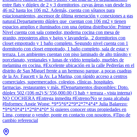
entre flats y dúplex de 2 y 3 dormitorios, cuyas áreas van desde los
46 m2 hasta los 106 m2. Además, cuenta con sótanos para
estacionamientos, ascensor de última generación y conexiones a gas
natural.Departamento dúplex que cuentan con 106 mt2 y tienen
espacios amplios e iluminados con una óptima distribución: Primer
Nivel cuenta con sala comedor, moderna cocina con mesa de
granito, reposteros altos y bajos y lavandería, 2 dormitorios con
closet empotrado y 1 baño completo. Segundo nivel cuenta con 1
dormitorio con closet empotrado, 1 baño completo, sala de estar y
terraza. Los ambientes cuentan con piso laminado de alto tránsito y
porcelanato, ventanales y lunas de vidrio templado, muebles de
melamina en cocina. #Excelente ubicación en la calle Pedrerías en el
distrito de San Miguel frente a un hermoso parque, a pocas cuadras
de la Av. Faucett y la Av. La Marina, con rápido acceso a centros
comerciales, supermercados, colegios, clínicas, hospitales,
farmacias, restaurantes y más. #Departamentos disponibles: Dpto.
dúplex 502 (106 m2) S/ 556,000.00 (3 hab + terraza - vista interna)
NO COCHERA #Entrega inmedita #Estreno/No se paga alcabala
#Informes: Angie Wong: *9*5*6*2*9*2*7*4*4* Julia Balarezo:
*9*6*0*4*1*2*8*4*0* Si quieres conocer otras propiedades en
Lima, comprar o vender, ponte en contacto con nosotros. #Tipo de
cambio referencial