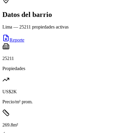
Datos del barrio
Lima
—
25211
propiedades activas
Reporte
25211
Propiedades
US$2K
Precio/m² prom.
269.8
m²