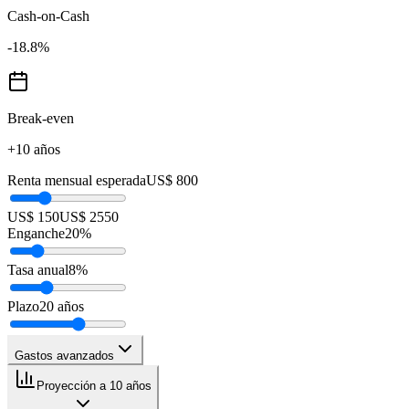
Cash-on-Cash
-18.8
%
Break-even
+10 años
Renta mensual esperada
US$ 800
US$ 150
US$ 2550
Enganche
20
%
Tasa anual
8
%
Plazo
20
años
Gastos avanzados
Proyección a 10 años