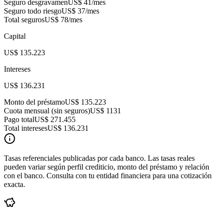
Seguro desgravamen
US$ 41
/mes
Seguro todo riesgo
US$ 37
/mes
Total seguros
US$ 78
/mes
Capital
US$ 135.223
Intereses
US$ 136.231
Monto del préstamo
US$ 135.223
Cuota mensual (sin seguros)
US$ 1131
Pago total
US$ 271.455
Total intereses
US$ 136.231
Tasas referenciales publicadas por cada banco. Las tasas reales
pueden variar según perfil crediticio, monto del préstamo y relación
con el banco. Consulta con tu entidad financiera para una cotización
exacta.