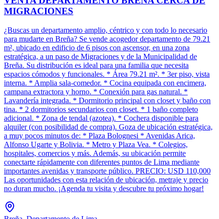
VENTA DEPARTAMENTO BREÑA CERCA DE
MIGRACIONES
¿Buscas un departamento amplio, céntrico y con todo lo necesario
para mudarte en Breña? Se vende acogedor departamento de 79.21
m², ubicado en edificio de 6 pisos con ascensor, en una zona
estratégica, a un paso de Migraciones y de la Municipalidad de
Breña. Su distribución es ideal para una familia que necesita
espacios cómodos y funcionales. * Área 79.21 m². * 3er piso, vista
interna. * Amplia sala-comedor. * Cocina equipada con encimera,
campana extractora y horno. * Conexión para gas natural. *
Lavandería integrada. * Dormitorio principal con closet y baño con
tina. * 2 dormitorios secundarios con closet. * 1 baño completo
adicional. * Zona de tendal (azotea). * Cochera disponible para
alquiler (con posibilidad de compra). Goza de ubicación estratégica,
a muy pocos minutos de: * Plaza Bolognesi * Avenidas Arica,
Alfonso Ugarte y Bolivia. * Metro y Plaza Vea. * Colegios,
hospitales, comercios y más. Además, su ubicación permite
conectarte rápidamente con diferentes puntos de Lima mediante
importantes avenidas y transporte público. PRECIO: USD 110,000
Las oportunidades con esta relación de ubicación, metraje y precio
no duran mucho. ¡Agenda tu visita y descubre tu próximo hogar!
Breña, Departamento de Lima