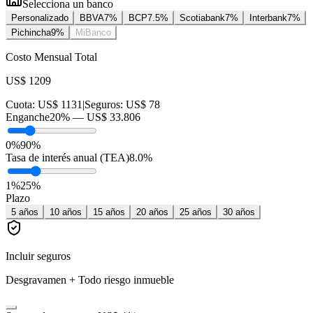
Selecciona un banco
Personalizado
BBVA
7
%
BCP
7.5
%
Scotiabank
7
%
Interbank
7
%
Pichincha
9
%
MiBanco
Costo Mensual Total
US$ 1209
Cuota:
US$ 1131
|
Seguros:
US$ 78
Enganche
20
% —
US$ 33.806
0%
90%
Tasa de interés anual (TEA)
8.0
%
1
%
25
%
Plazo
5
años
10
años
15
años
20
años
25
años
30
años
Incluir seguros
Desgravamen + Todo riesgo inmueble