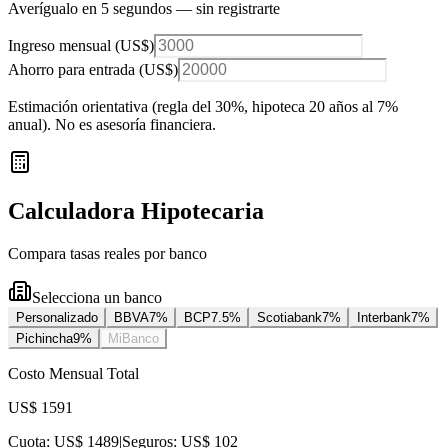
Averígualo en 5 segundos — sin registrarte
Ingreso mensual (
US$
)
Ahorro para entrada (
US$
)
Estimación orientativa (regla del 30%
, hipoteca 20 años al 7%
anual
). No es asesoría financiera.
Calculadora Hipotecaria
Compara tasas reales por banco
Selecciona un banco
Personalizado
BBVA
7
%
BCP
7.5
%
Scotiabank
7
%
Interbank
7
%
Pichincha
9
%
MiBanco
Costo Mensual Total
US$ 1591
Cuota:
US$ 1489
|
Seguros:
US$ 102