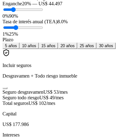
Enganche
20
% —
US$ 44.497
0%
90%
Tasa de interés anual (TEA)
8.0
%
1
%
25
%
Plazo
5
años
10
años
15
años
20
años
25
años
30
años
Incluir seguros
Desgravamen + Todo riesgo inmueble
Seguro desgravamen
US$ 53
/mes
Seguro todo riesgo
US$ 49
/mes
Total seguros
US$ 102
/mes
Capital
US$ 177.986
Intereses