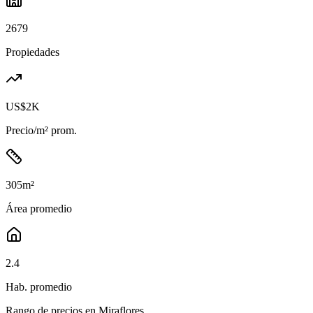
2679
Propiedades
US$2K
Precio/m² prom.
305
m²
Área promedio
2.4
Hab. promedio
Rango de precios en
Miraflores