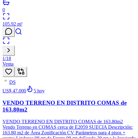
0
105.92
m²
1
/
18
Venta
DS
62
US$ 47.000
5
hoy
VENDO TERRENO EN DISTRITO COMAS de
163.80m2
VENDO TERRENO EN DISTRITO COMAS de 163.80m2
Vendo Terreno en COMAS cerca de E2059 SUECIA Descripción:
163.80 m2 de Área Zonificación CV Parámetros para 4 pisos +