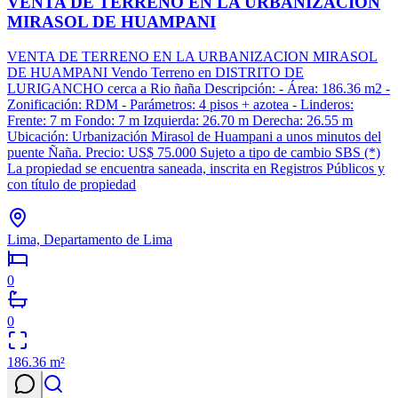
VENTA DE TERRENO EN LA URBANIZACION
MIRASOL DE HUAMPANI
VENTA DE TERRENO EN LA URBANIZACION MIRASOL
DE HUAMPANI Vendo Terreno en DISTRITO DE
LURIGANCHO cerca a Rio ñaña Descripción: - Área: 186.36 m2 -
Zonificación: RDM - Parámetros: 4 pisos + azotea - Linderos:
Frente: 7 m Fondo: 7 m Izquierda: 26.70 m Derecha: 26.55 m
Ubicación: Urbanización Mirasol de Huampani a unos minutos del
puente Ñaña. Precio: US$ 75.000 Sujeto a tipo de cambio SBS (*)
La propiedad se encuentra saneada, inscrita en Registros Públicos y
con título de propiedad
Lima, Departamento de Lima
0
0
186.36
m²