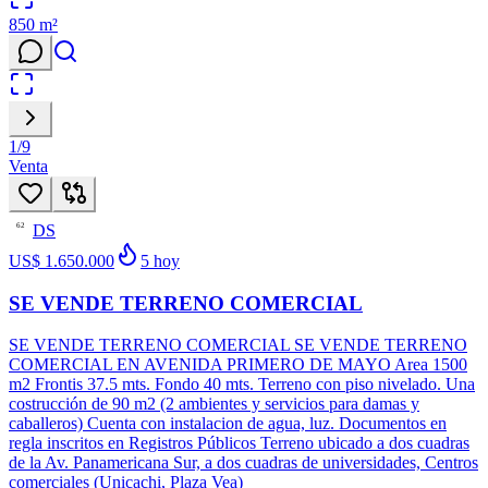
850
m²
1
/
9
Venta
DS
62
US$ 1.650.000
5
hoy
SE VENDE TERRENO COMERCIAL
SE VENDE TERRENO COMERCIAL SE VENDE TERRENO
COMERCIAL EN AVENIDA PRIMERO DE MAYO Area 1500
m2 Frontis 37.5 mts. Fondo 40 mts. Terreno con piso nivelado. Una
costrucción de 90 m2 (2 ambientes y servicios para damas y
caballeros) Cuenta con instalacion de agua, luz. Documentos en
regla inscritos en Registros Públicos Terreno ubicado a dos cuadras
de la Av. Panamericana Sur, a dos cuadras de universidades, Centros
comerciales (Unicachi, Plaza Vea)