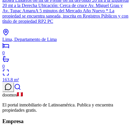
azotea Linderos 08 mt de Frente 08 mt deFondo 20 mt a la Izquierda
20 mt a la Derecha Ubicación: Cerca de cruce Av. Miguel Grau y
Av. Tupac AmaruA 5 minutos del Mercado Año Nuevo * La
propiedad se encuentra saneada, inscrita en Registros Públicos y con
título de propiedad RP2 PC
Lima, Departamento de Lima
0
0
163.8
m²
doomos
El portal inmobiliario de Latinoamérica. Publica y encuentra
propiedades gratis.
Empresa