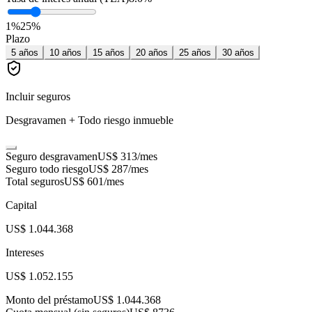
1
%
25
%
Plazo
5
años
10
años
15
años
20
años
25
años
30
años
Incluir seguros
Desgravamen + Todo riesgo inmueble
Seguro desgravamen
US$ 313
/mes
Seguro todo riesgo
US$ 287
/mes
Total seguros
US$ 601
/mes
Capital
US$ 1.044.368
Intereses
US$ 1.052.155
Monto del préstamo
US$ 1.044.368