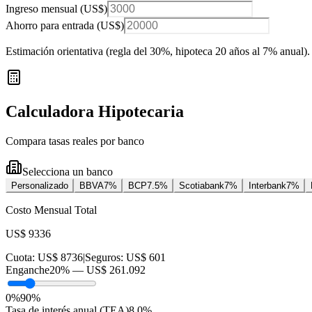
Ingreso mensual (
US$
)
Ahorro para entrada (
US$
)
Estimación orientativa (regla del 30%
, hipoteca 20 años al 7% anual
).
Calculadora Hipotecaria
Compara tasas reales por banco
Selecciona un banco
Personalizado
BBVA
7
%
BCP
7.5
%
Scotiabank
7
%
Interbank
7
%
Costo Mensual Total
US$ 9336
Cuota:
US$ 8736
|
Seguros:
US$ 601
Enganche
20
% —
US$ 261.092
0%
90%
Tasa de interés anual (TEA)
8.0
%