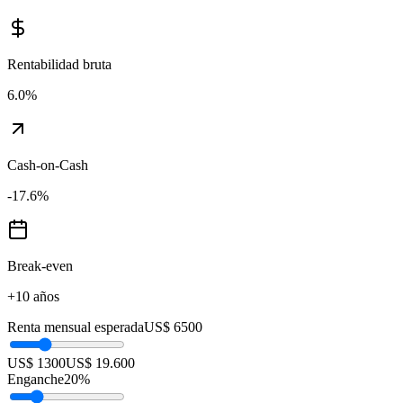
Rentabilidad bruta
6.0
%
Cash-on-Cash
-17.6
%
Break-even
+10 años
Renta mensual esperada
US$ 6500
US$ 1300
US$ 19.600
Enganche
20
%