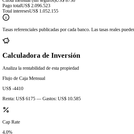
Cuota mensual (sin seguros)
US$ 8736
Pago total
US$ 2.096.523
Total intereses
US$ 1.052.155
Tasas referenciales publicadas por cada banco. Las tasas reales pueden
Calculadora de Inversión
Analiza la rentabilidad de esta propiedad
Flujo de Caja Mensual
US$ -4410
Renta:
US$ 6175
— Gastos:
US$ 10.585
Cap Rate
4.0
%