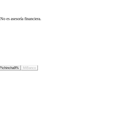
 No es asesoría financiera.
Pichincha
9
%
MiBanco