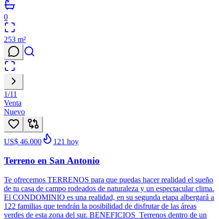
0
253
m²
1
/
11
Venta
Nuevo
US$ 46.000
121
hoy
Terreno en San Antonio
Te ofrecemos TERRENOS para que puedas hacer realidad el sueño
de tu casa de campo rodeados de naturaleza y un espectacular clima.
El CONDOMINIO es una realidad, en su segunda etapa albergará a
122 familias que tendrán la posibilidad de disfrutar de las áreas
verdes de esta zona del sur. BENEFICIOS Terrenos dentro de un