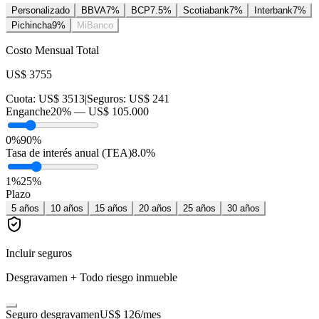
Personalizado
BBVA
7
%
BCP
7.5
%
Scotiabank
7
%
Interbank
7
%
Pichincha
9
%
MiBanco
Costo Mensual Total
US$ 3755
Cuota:
US$ 3513
|
Seguros:
US$ 241
Enganche
20
% —
US$ 105.000
0%
90%
Tasa de interés anual (TEA)
8.0
%
1
%
25
%
Plazo
5
años
10
años
15
años
20
años
25
años
30
años
Incluir seguros
Desgravamen + Todo riesgo inmueble
Seguro desgravamen
US$ 126
/mes