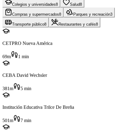
Colegios y universidades
8
Salud
8
Compras y supermercados
8
Parques y recreación
3
Transporte público
8
Restaurantes y cafés
8
CETPRO Nueva América
69m
1
min
CEBA David Wechsler
381m
5
min
Institución Educativa Trilce De Breña
501m
7
min