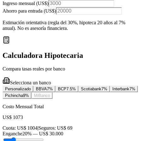
Ingreso mensual (
US$
)
Ahorro para entrada (
US$
)
Estimación orientativa (regla del 30%
, hipoteca 20 años al 7%
anual
). No es asesoría financiera.
Calculadora Hipotecaria
Compara tasas reales por banco
Selecciona un banco
Personalizado
BBVA
7
%
BCP
7.5
%
Scotiabank
7
%
Interbank
7
%
Pichincha
9
%
MiBanco
Costo Mensual Total
US$ 1073
Cuota:
US$ 1004
|
Seguros:
US$ 69
Enganche
20
% —
US$ 30.000