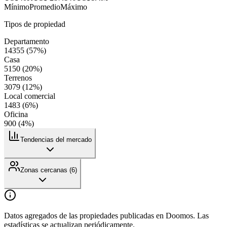
Mínimo
Promedio
Máximo
Tipos de propiedad
Departamento
14355
(
57
%)
Casa
5150
(
20
%)
Terrenos
3079
(
12
%)
Local comercial
1483
(
6
%)
Oficina
900
(
4
%)
Tendencias del mercado
Zonas cercanas (
6
)
Datos agregados de las propiedades publicadas en Doomos. Las
estadísticas se actualizan periódicamente.