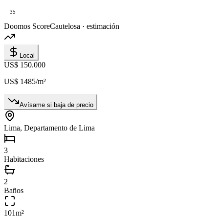
35
Doomos Score
Cautelosa · estimación
Local
US$ 150.000
US$ 1485
/m²
Avísame si baja de precio
Lima, Departamento de Lima
3
Habitaciones
2
Baños
101
m²