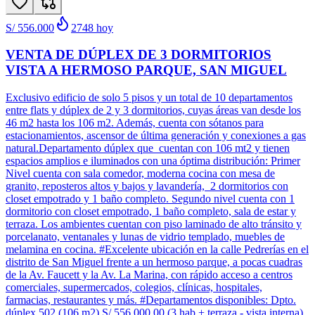
S/ 556.000
2748
hoy
VENTA DE DÚPLEX DE 3 DORMITORIOS
VISTA A HERMOSO PARQUE, SAN MIGUEL
Exclusivo edificio de solo 5 pisos y un total de 10 departamentos
entre flats y dúplex de 2 y 3 dormitorios, cuyas áreas van desde los
46 m2 hasta los 106 m2. Además, cuenta con sótanos para
estacionamientos, ascensor de última generación y conexiones a gas
natural.Departamento dúplex que cuentan con 106 mt2 y tienen
espacios amplios e iluminados con una óptima distribución: Primer
Nivel cuenta con sala comedor, moderna cocina con mesa de
granito, reposteros altos y bajos y lavandería, 2 dormitorios con
closet empotrado y 1 baño completo. Segundo nivel cuenta con 1
dormitorio con closet empotrado, 1 baño completo, sala de estar y
terraza. Los ambientes cuentan con piso laminado de alto tránsito y
porcelanato, ventanales y lunas de vidrio templado, muebles de
melamina en cocina. #Excelente ubicación en la calle Pedrerías en el
distrito de San Miguel frente a un hermoso parque, a pocas cuadras
de la Av. Faucett y la Av. La Marina, con rápido acceso a centros
comerciales, supermercados, colegios, clínicas, hospitales,
farmacias, restaurantes y más. #Departamentos disponibles: Dpto.
dúplex 502 (106 m2) S/ 556,000.00 (3 hab + terraza - vista interna)