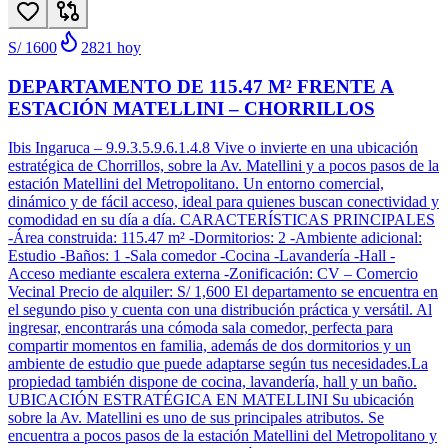
S/ 1600
2821
hoy
DEPARTAMENTO DE 115.47 M² FRENTE A
ESTACIÓN MATELLINI – CHORRILLOS
Ibis Ingaruca – 9.9.3.5.9.6.1.4.8 Vive o invierte en una ubicación
estratégica de Chorrillos, sobre la Av. Matellini y a pocos pasos de la
estación Matellini del Metropolitano. Un entorno comercial,
dinámico y de fácil acceso, ideal para quienes buscan conectividad y
comodidad en su día a día. CARACTERÍSTICAS PRINCIPALES
-Área construida: 115.47 m² -Dormitorios: 2 -Ambiente adicional:
Estudio -Baños: 1 -Sala comedor -Cocina -Lavandería -Hall -
Acceso mediante escalera externa -Zonificación: CV – Comercio
Vecinal Precio de alquiler: S/ 1,600 El departamento se encuentra en
el segundo piso y cuenta con una distribución práctica y versátil. Al
ingresar, encontrarás una cómoda sala comedor, perfecta para
compartir momentos en familia, además de dos dormitorios y un
ambiente de estudio que puede adaptarse según tus necesidades.La
propiedad también dispone de cocina, lavandería, hall y un baño.
UBICACIÓN ESTRATÉGICA EN MATELLINI Su ubicación
sobre la Av. Matellini es uno de sus principales atributos. Se
encuentra a pocos pasos de la estación Matellini del Metropolitano y