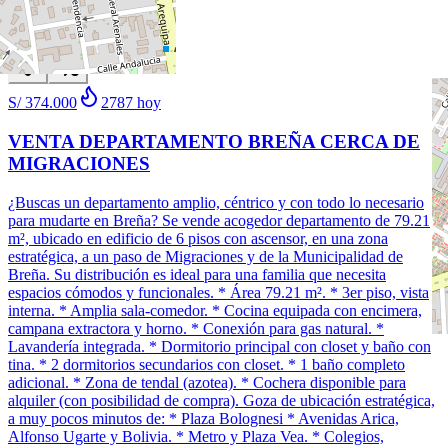
1
/
19
Venta
Nuevo
S/ 374.000
2787
hoy
VENTA DEPARTAMENTO BREÑA CERCA DE
MIGRACIONES
¿Buscas un departamento amplio, céntrico y con todo lo necesario
para mudarte en Breña? Se vende acogedor departamento de 79.21
m², ubicado en edificio de 6 pisos con ascensor, en una zona
estratégica, a un paso de Migraciones y de la Municipalidad de
Breña. Su distribución es ideal para una familia que necesita
espacios cómodos y funcionales. * Área 79.21 m². * 3er piso, vista
interna. * Amplia sala-comedor. * Cocina equipada con encimera,
campana extractora y horno. * Conexión para gas natural. *
Lavandería integrada. * Dormitorio principal con closet y baño con
tina. * 2 dormitorios secundarios con closet. * 1 baño completo
adicional. * Zona de tendal (azotea). * Cochera disponible para
alquiler (con posibilidad de compra). Goza de ubicación estratégica,
a muy pocos minutos de: * Plaza Bolognesi * Avenidas Arica,
Alfonso Ugarte y Bolivia. * Metro y Plaza Vea. * Colegios,