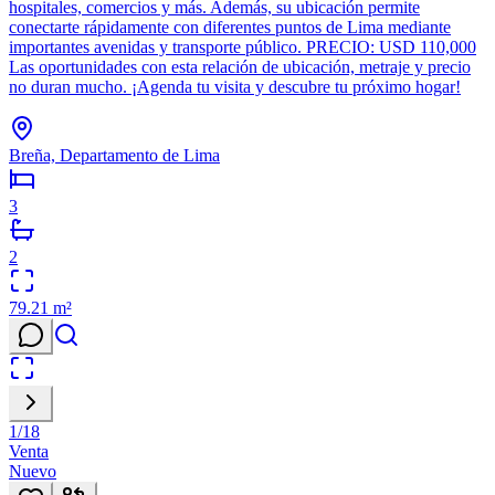
hospitales, comercios y más. Además, su ubicación permite
conectarte rápidamente con diferentes puntos de Lima mediante
importantes avenidas y transporte público. PRECIO: USD 110,000
Las oportunidades con esta relación de ubicación, metraje y precio
no duran mucho. ¡Agenda tu visita y descubre tu próximo hogar!
Breña, Departamento de Lima
3
2
79.21
m²
1
/
18
Venta
Nuevo