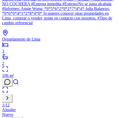
NO COCHERA #Entrega inmedita #Estreno/No se paga alcabala
#Informes: Angie Wong: *9*5*6*2*9*2*7*4*4* Julia Balarezo:
*9*6*0*4*1*2*8*4*0* Si quieres conocer otras propiedades en
Lima, comprar o vender, ponte en contacto con nosotros. #Tipo de
cambio referencial
Departamento de Lima
3
2
106
m²
1
/
12
Alquiler
Nuevo