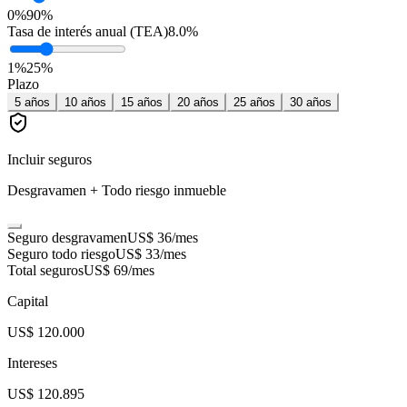
0%
90%
Tasa de interés anual (TEA)
8.0
%
1
%
25
%
Plazo
5
años
10
años
15
años
20
años
25
años
30
años
Incluir seguros
Desgravamen + Todo riesgo inmueble
Seguro desgravamen
US$ 36
/mes
Seguro todo riesgo
US$ 33
/mes
Total seguros
US$ 69
/mes
Capital
US$ 120.000
Intereses
US$ 120.895