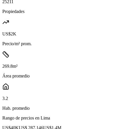
25211
Propiedades
US$2K
Precio/m² prom.
269.8
m²
Área promedio
3.2
Hab. promedio
Rango de precios en
Lima
US$40K
US$ 287.146
US$1.4M