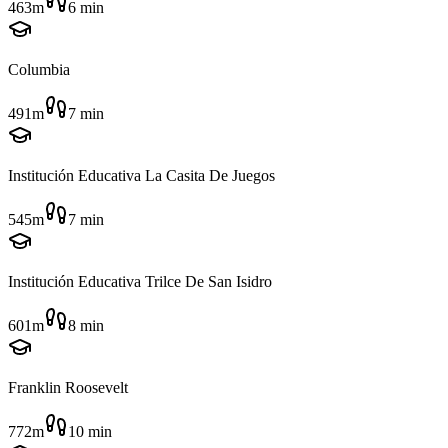
463m
6
min
Columbia
491m
7
min
Institución Educativa La Casita De Juegos
545m
7
min
Institución Educativa Trilce De San Isidro
601m
8
min
Franklin Roosevelt
772m
10
min