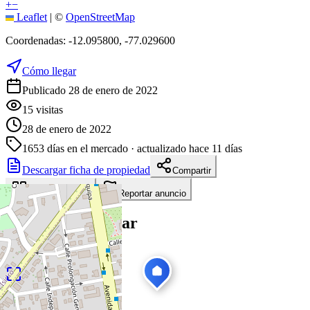
+
−
Leaflet
|
©
OpenStreetMap
Coordenadas:
-12.095800
,
-77.029600
Cómo llegar
Publicado 28 de enero de 2022
15
visitas
28 de enero de 2022
1653
días en el mercado
· actualizado hace 11 días
Descargar ficha de propiedad
Compartir
Añadir a tablero
Reportar anuncio
Te puede interesar
Ver todas