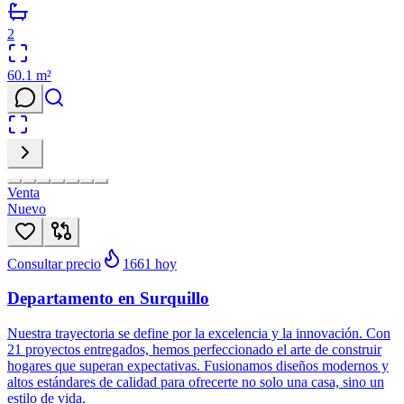
2
60.1
m²
Venta
Nuevo
Consultar precio
1661
hoy
Departamento en Surquillo
Nuestra trayectoria se define por la excelencia y la innovación. Con
21 proyectos entregados, hemos perfeccionado el arte de construir
hogares que superan expectativas. Fusionamos diseños modernos y
altos estándares de calidad para ofrecerte no solo una casa, sino un
estilo de vida.