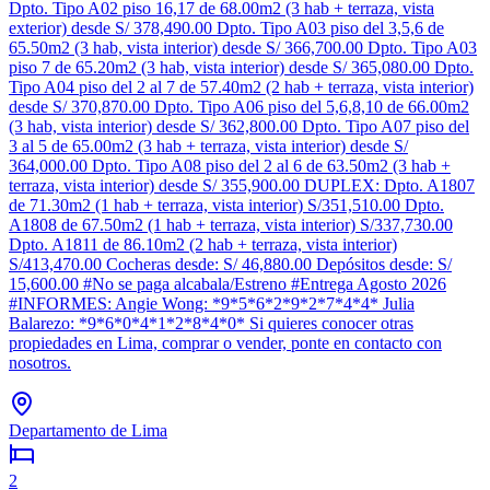
Dpto. Tipo A02 piso 16,17 de 68.00m2 (3 hab + terraza, vista
exterior) desde S/ 378,490.00 Dpto. Tipo A03 piso del 3,5,6 de
65.50m2 (3 hab, vista interior) desde S/ 366,700.00 Dpto. Tipo A03
piso 7 de 65.20m2 (3 hab, vista interior) desde S/ 365,080.00 Dpto.
Tipo A04 piso del 2 al 7 de 57.40m2 (2 hab + terraza, vista interior)
desde S/ 370,870.00 Dpto. Tipo A06 piso del 5,6,8,10 de 66.00m2
(3 hab, vista interior) desde S/ 362,800.00 Dpto. Tipo A07 piso del
3 al 5 de 65.00m2 (3 hab + terraza, vista interior) desde S/
364,000.00 Dpto. Tipo A08 piso del 2 al 6 de 63.50m2 (3 hab +
terraza, vista interior) desde S/ 355,900.00 DUPLEX: Dpto. A1807
de 71.30m2 (1 hab + terraza, vista interior) S/351,510.00 Dpto.
A1808 de 67.50m2 (1 hab + terraza, vista interior) S/337,730.00
Dpto. A1811 de 86.10m2 (2 hab + terraza, vista interior)
S/413,470.00 Cocheras desde: S/ 46,880.00 Depósitos desde: S/
15,600.00 #No se paga alcabala/Estreno #Entrega Agosto 2026
#INFORMES: Angie Wong: *9*5*6*2*9*2*7*4*4* Julia
Balarezo: *9*6*0*4*1*2*8*4*0* Si quieres conocer otras
propiedades en Lima, comprar o vender, ponte en contacto con
nosotros.
Departamento de Lima
2