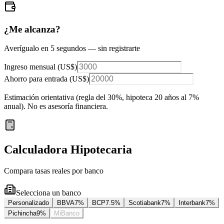
¿Me alcanza?
Averígualo en 5 segundos — sin registrarte
Ingreso mensual (
US$
)
Ahorro para entrada (
US$
)
Estimación orientativa (regla del 30%
, hipoteca 20 años al 7%
anual
). No es asesoría financiera.
Calculadora Hipotecaria
Compara tasas reales por banco
Selecciona un banco
Personalizado
BBVA
7
%
BCP
7.5
%
Scotiabank
7
%
Interbank
7
%
Pichincha
9
%
MiBanco