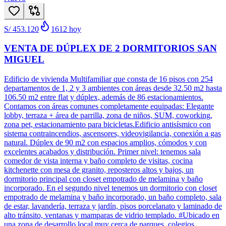
S/ 453.120
1612
hoy
VENTA DE DÚPLEX DE 2 DORMITORIOS SAN
MIGUEL
Edificio de vivienda Multifamiliar que consta de 16 pisos con 254
departamentos de 1, 2 y 3 ambientes con áreas desde 32.50 m2 hasta
106.50 m2 entre flat y dúplex, además de 86 estacionamientos.
Contamos con áreas comunes completamente equipadas: Elegante
lobby, terraza + área de parrilla, zona de niños, SUM, coworking,
zona pet, estacionamiento para bicicletas.Edificio antisísmico con
sistema contraincendios, ascensores, videovigilancia, conexión a gas
natural. Dúplex de 90 m2 con espacios amplios, cómodos y con
excelentes acabados y distribución. Primer nivel: tenemos sala
comedor de vista interna y baño completo de visitas, cocina
kitchenette con mesa de granito, reposteros altos y bajos, un
dormitorio principal con closet empotrado de melamina y baño
incorporado. En el segundo nivel tenemos un dormitorio con closet
empotrado de melamina y baño incorporado, un baño completo, sala
de estar, lavandería, terraza y jardín, pisos porcelanato y laminado de
alto tránsito, ventanas y mamparas de vidrio templado. #Ubicado en
una zona de desarrollo local muy cerca de parques, colegios,