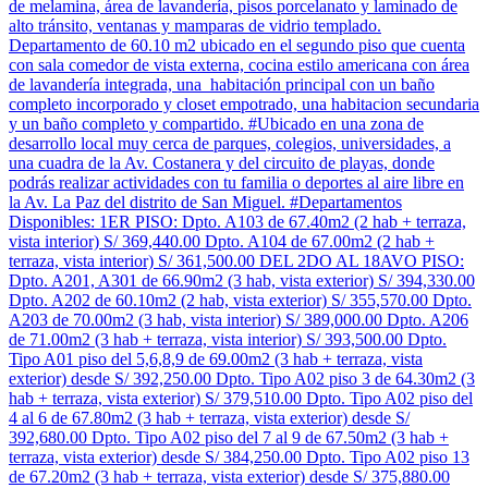
de melamina, área de lavandería, pisos porcelanato y laminado de
alto tránsito, ventanas y mamparas de vidrio templado.
Departamento de 60.10 m2 ubicado en el segundo piso que cuenta
con sala comedor de vista externa, cocina estilo americana con área
de lavandería integrada, una habitación principal con un baño
completo incorporado y closet empotrado, una habitacion secundaria
y un baño completo y compartido. #Ubicado en una zona de
desarrollo local muy cerca de parques, colegios, universidades, a
una cuadra de la Av. Costanera y del circuito de playas, donde
podrás realizar actividades con tu familia o deportes al aire libre en
la Av. La Paz del distrito de San Miguel. #Departamentos
Disponibles: 1ER PISO: Dpto. A103 de 67.40m2 (2 hab + terraza,
vista interior) S/ 369,440.00 Dpto. A104 de 67.00m2 (2 hab +
terraza, vista interior) S/ 361,500.00 DEL 2DO AL 18AVO PISO:
Dpto. A201, A301 de 66.90m2 (3 hab, vista exterior) S/ 394,330.00
Dpto. A202 de 60.10m2 (2 hab, vista exterior) S/ 355,570.00 Dpto.
A203 de 70.00m2 (3 hab, vista interior) S/ 389,000.00 Dpto. A206
de 71.00m2 (3 hab + terraza, vista interior) S/ 393,500.00 Dpto.
Tipo A01 piso del 5,6,8,9 de 69.00m2 (3 hab + terraza, vista
exterior) desde S/ 392,250.00 Dpto. Tipo A02 piso 3 de 64.30m2 (3
hab + terraza, vista exterior) S/ 379,510.00 Dpto. Tipo A02 piso del
4 al 6 de 67.80m2 (3 hab + terraza, vista exterior) desde S/
392,680.00 Dpto. Tipo A02 piso del 7 al 9 de 67.50m2 (3 hab +
terraza, vista exterior) desde S/ 384,250.00 Dpto. Tipo A02 piso 13
de 67.20m2 (3 hab + terraza, vista exterior) desde S/ 375,880.00