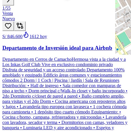
1
/
55
Venta
Nuevo
S/ 846.600
1612
hoy
Departamento de Inversión ideal para Airbnb
Departamento en Cerros de CamachoHermosa vista a la ciudad y a
Los Inkas Golf Club Vive en exclusivo condominio privado
Disfruta de seguridad y un acceso controlado Departamento 100%
amoblado y equipado Edificio áreas comunes y estacionamientos
cómodos 2 Dorm | 1 Coch | Piscina | Jardín | Sala de Reuniones
Distribución: • Hall de ingreso • Sala comedor con mamparas de
piso a techo • Dorm principal c/Walk-In closet y baño incorporado •
2do Dormitorio c/closet de pared a pared • Baño completo amplio,
para visitas y el 2do Dorm • Cocina americana con reposteros altos
y bajos • Lavandería tipo europea con lavaseca • 1 cochera cómoda
para camioneta • 1 depósito tipo cuarto cómodo Equipamiento: •
Cocina c/horno, campana, refrigeradora y microondas • Lavandería
con lavadora, secador y terma • Dormitorios con camas, veladores y
banqueta • Luminaria LED y aire acondicionado • Espejos y