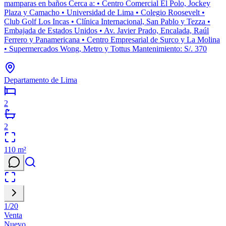
mamparas en baños Cerca a: • Centro Comercial El Polo, Jockey
Plaza y Camacho • Universidad de Lima • Colegio Roosevelt •
Club Golf Los Incas • Clínica Internacional, San Pablo y Tezza •
Embajada de Estados Unidos • Av. Javier Prado, Encalada, Raúl
Ferrero y Panamericana • Centro Empresarial de Surco y La Molina
• Supermercados Wong, Metro y Tottus Mantenimiento: S/. 370
Departamento de Lima
2
2
110
m²
1
/
20
Venta
Nuevo