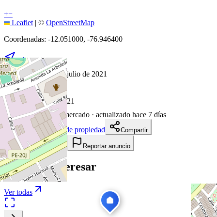
+
−
Leaflet
|
©
OpenStreetMap
Coordenadas:
-12.051000
,
-76.946400
Cómo llegar
Publicado 22 de julio de 2021
19
visitas
22 de julio de 2021
1842
días en el mercado
· actualizado hace 7 días
Descargar ficha de propiedad
Compartir
Añadir a tablero
Reportar anuncio
Te puede interesar
Ver todas