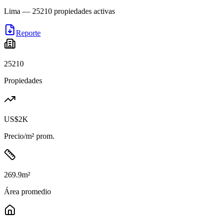
Lima
—
25210
propiedades activas
Reporte
25210
Propiedades
US$2K
Precio/m² prom.
269.9
m²
Área promedio