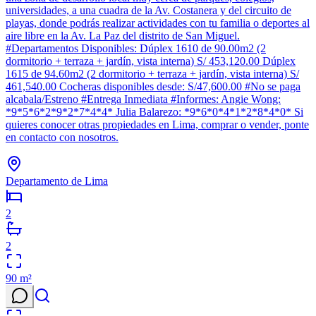
universidades, a una cuadra de la Av. Costanera y del circuito de
playas, donde podrás realizar actividades con tu familia o deportes al
aire libre en la Av. La Paz del distrito de San Miguel.
#Departamentos Disponibles: Dúplex 1610 de 90.00m2 (2
dormitorio + terraza + jardín, vista interna) S/ 453,120.00 Dúplex
1615 de 94.60m2 (2 dormitorio + terraza + jardín, vista interna) S/
461,540.00 Cocheras disponibles desde: S/47,600.00 #No se paga
alcabala/Estreno #Entrega Inmediata #Informes: Angie Wong:
*9*5*6*2*9*2*7*4*4* Julia Balarezo: *9*6*0*4*1*2*8*4*0* Si
quieres conocer otras propiedades en Lima, comprar o vender, ponte
en contacto con nosotros.
Departamento de Lima
2
2
90
m²