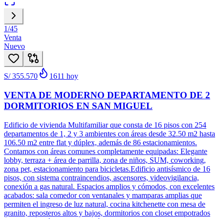
1
/
45
Venta
Nuevo
S/ 355.570
1611
hoy
VENTA DE MODERNO DEPARTAMENTO DE 2
DORMITORIOS EN SAN MIGUEL
Edificio de vivienda Multifamiliar que consta de 16 pisos con 254
departamentos de 1, 2 y 3 ambientes con áreas desde 32.50 m2 hasta
106.50 m2 entre flat y dúplex, además de 86 estacionamientos.
Contamos con áreas comunes completamente equipadas: Elegante
lobby, terraza + área de parrilla, zona de niños, SUM, coworking,
zona pet, estacionamiento para bicicletas.Edificio antisísmico de 16
pisos, con sistema contraincendios, ascensores, videovigilancia,
conexión a gas natural. Espacios amplios y cómodos, con excelentes
acabados: sala comedor con ventanales y mamparas amplias que
permiten el ingreso de luz natural, cocina kitchenette con mesa de
granito, reposteros altos y bajos, dormitorios con closet empotrados