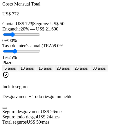
Costo Mensual Total
US$ 772
Cuota:
US$ 723
|
Seguros:
US$ 50
Enganche
20
% —
US$ 21.600
0%
90%
Tasa de interés anual (TEA)
8.0
%
1
%
25
%
Plazo
5
años
10
años
15
años
20
años
25
años
30
años
Incluir seguros
Desgravamen + Todo riesgo inmueble
Seguro desgravamen
US$ 26
/mes
Seguro todo riesgo
US$ 24
/mes
Total seguros
US$ 50
/mes