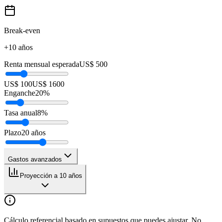
Break-even
+10 años
Renta mensual esperada
US$ 500
US$ 100
US$ 1600
Enganche
20
%
Tasa anual
8
%
Plazo
20
años
Gastos avanzados
Proyección a 10 años
Cálculo referencial basado en supuestos que puedes ajustar. No