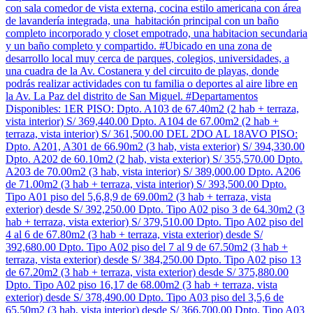
con sala comedor de vista externa, cocina estilo americana con área
de lavandería integrada, una habitación principal con un baño
completo incorporado y closet empotrado, una habitacion secundaria
y un baño completo y compartido. #Ubicado en una zona de
desarrollo local muy cerca de parques, colegios, universidades, a
una cuadra de la Av. Costanera y del circuito de playas, donde
podrás realizar actividades con tu familia o deportes al aire libre en
la Av. La Paz del distrito de San Miguel. #Departamentos
Disponibles: 1ER PISO: Dpto. A103 de 67.40m2 (2 hab + terraza,
vista interior) S/ 369,440.00 Dpto. A104 de 67.00m2 (2 hab +
terraza, vista interior) S/ 361,500.00 DEL 2DO AL 18AVO PISO:
Dpto. A201, A301 de 66.90m2 (3 hab, vista exterior) S/ 394,330.00
Dpto. A202 de 60.10m2 (2 hab, vista exterior) S/ 355,570.00 Dpto.
A203 de 70.00m2 (3 hab, vista interior) S/ 389,000.00 Dpto. A206
de 71.00m2 (3 hab + terraza, vista interior) S/ 393,500.00 Dpto.
Tipo A01 piso del 5,6,8,9 de 69.00m2 (3 hab + terraza, vista
exterior) desde S/ 392,250.00 Dpto. Tipo A02 piso 3 de 64.30m2 (3
hab + terraza, vista exterior) S/ 379,510.00 Dpto. Tipo A02 piso del
4 al 6 de 67.80m2 (3 hab + terraza, vista exterior) desde S/
392,680.00 Dpto. Tipo A02 piso del 7 al 9 de 67.50m2 (3 hab +
terraza, vista exterior) desde S/ 384,250.00 Dpto. Tipo A02 piso 13
de 67.20m2 (3 hab + terraza, vista exterior) desde S/ 375,880.00
Dpto. Tipo A02 piso 16,17 de 68.00m2 (3 hab + terraza, vista
exterior) desde S/ 378,490.00 Dpto. Tipo A03 piso del 3,5,6 de
65.50m2 (3 hab, vista interior) desde S/ 366,700.00 Dpto. Tipo A03