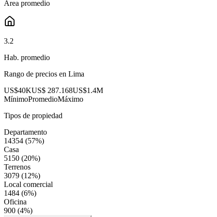
Área promedio
3.2
Hab. promedio
Rango de precios en
Lima
US$40K
US$ 287.168
US$1.4M
Mínimo
Promedio
Máximo
Tipos de propiedad
Departamento
14354
(
57
%)
Casa
5150
(
20
%)
Terrenos
3079
(
12
%)
Local comercial
1484
(
6
%)
Oficina
900
(
4
%)