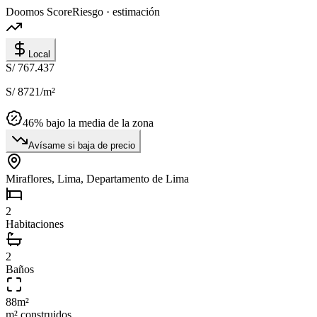
Doomos Score
Riesgo · estimación
Local
S/ 767.437
S/ 8721
/m²
46
% bajo la media de la zona
Avísame si baja de precio
Miraflores, Lima, Departamento de Lima
2
Habitaciones
2
Baños
88
m²
m² construidos