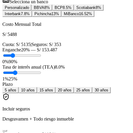
Selecciona un banco
Personalizado
BBVA
8
%
BCP
8.5
%
Scotiabank
8
%
Interbank
7.8
%
Pichincha
13
%
MiBanco
16.52
%
Costo Mensual Total
S/ 5488
Cuota:
S/ 5135
|
Seguros:
S/ 353
Enganche
20
% —
S/ 153.487
0%
90%
Tasa de interés anual (TEA)
8.0
%
1
%
25
%
Plazo
5
años
10
años
15
años
20
años
25
años
30
años
Incluir seguros
Desgravamen + Todo riesgo inmueble