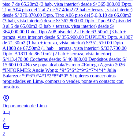
piso 7 de 65.20m2 (3 hab, vista interior) desde S/ 365,080.00 Dpto.
Tipo A04 piso del 2 al 7 de 57.40m2 (2 hab + terraza, vista interior)
desde S/ 370,870.00 Dpto. Tipo A06 piso del 5,6,8,10 de 66.00m2
(3 hab, vista interior) desde S/ 362,800.00 Dpto. Tipo A07 piso del
3 al 5 de 65.00m2 (3 hab + terraza, vista interior) desde S/
364,000.00 Dpto. Tipo A08 piso del 2 al 6 de 63.50m2 (3 hab +
terraza, vista interior) desde S/ 355,900.00 DUPLEX: Dpto. A1807
de 71.30m2 (1 hab + terraza, vista interior) S/351,510.00 Dpto.
A1808 de 67.50m2 (1 hab + terraza, vista interior) S/337,730.00
Dpto. A1811 de 86.10m2 (2 hab + terraza, vista interior)
S/413,470.00 Cocheras desde: S/ 46,880.00 Depósitos desde: S/
15,600.00 #No se paga alcabala/Estreno #Entrega Agosto 2026
#INFORMES: Angie Wong: *9*5*6*2*9*2*7*4*4* Julia
Balarezo: *9*6*0*4*1*2*8*4*0* Si quieres conocer otras
propiedades en Lima, comprar o vender, ponte en contacto con
nosotros.
Departamento de Lima
2
2