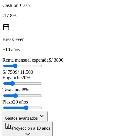
Cash-on-Cash
-17.8
%
Break-even
+10 años
Renta mensual esperada
S/ 3800
S/ 750
S/ 11.500
Enganche
20
%
Tasa anual
8
%
Plazo
20
años
Gastos avanzados
Proyección a 10 años