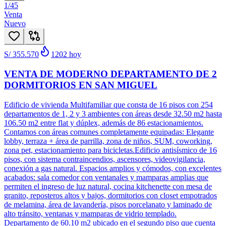
1
/
45
Venta
Nuevo
S/ 355.570
1202
hoy
VENTA DE MODERNO DEPARTAMENTO DE 2
DORMITORIOS EN SAN MIGUEL
Edificio de vivienda Multifamiliar que consta de 16 pisos con 254
departamentos de 1, 2 y 3 ambientes con áreas desde 32.50 m2 hasta
106.50 m2 entre flat y dúplex, además de 86 estacionamientos.
Contamos con áreas comunes completamente equipadas: Elegante
lobby, terraza + área de parrilla, zona de niños, SUM, coworking,
zona pet, estacionamiento para bicicletas.Edificio antisísmico de 16
pisos, con sistema contraincendios, ascensores, videovigilancia,
conexión a gas natural. Espacios amplios y cómodos, con excelentes
acabados: sala comedor con ventanales y mamparas amplias que
permiten el ingreso de luz natural, cocina kitchenette con mesa de
granito, reposteros altos y bajos, dormitorios con closet empotrados
de melamina, área de lavandería, pisos porcelanato y laminado de
alto tránsito, ventanas y mamparas de vidrio templado.
Departamento de 60.10 m2 ubicado en el segundo piso que cuenta