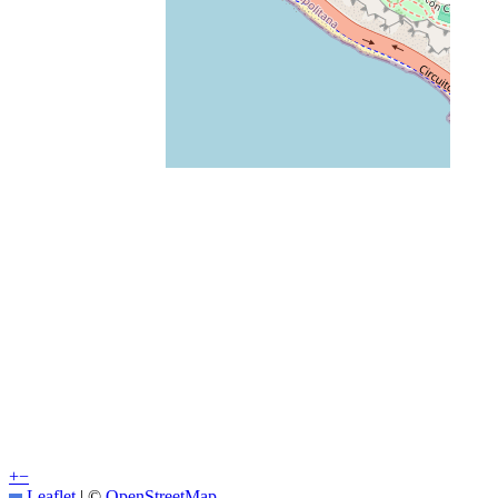
+
−
Leaflet
|
©
OpenStreetMap