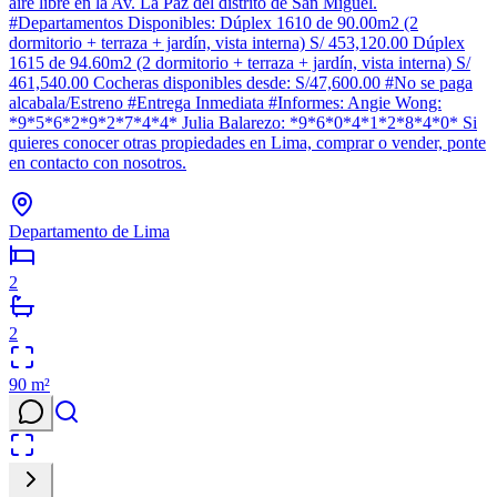
aire libre en la Av. La Paz del distrito de San Miguel.
#Departamentos Disponibles: Dúplex 1610 de 90.00m2 (2
dormitorio + terraza + jardín, vista interna) S/ 453,120.00 Dúplex
1615 de 94.60m2 (2 dormitorio + terraza + jardín, vista interna) S/
461,540.00 Cocheras disponibles desde: S/47,600.00 #No se paga
alcabala/Estreno #Entrega Inmediata #Informes: Angie Wong:
*9*5*6*2*9*2*7*4*4* Julia Balarezo: *9*6*0*4*1*2*8*4*0* Si
quieres conocer otras propiedades en Lima, comprar o vender, ponte
en contacto con nosotros.
Departamento de Lima
2
2
90
m²