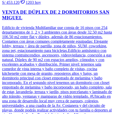
S/ 453.120
1203
hoy
VENTA DE DÚPLEX DE 2 DORMITORIOS SAN
MIGUEL
Edificio de vivienda Multifamiliar que consta de 16 pisos con 254
departamentos de 1, 2 y 3 ambientes con áreas desde 32.50 m2 hasta
106.50 m2 entre flat y dúplex, además de 86 estacionamientos.
Contamos con áreas comunes completamente equipadas: Elegante
lobby, terraza + área de parrilla, zona de niños, SUM, coworking,
zona pet, estacionamiento para bicicletas.Edificio antisísmico con
sistema contraincendios, ascensores, videovigilancia, conexión a gas
natural. Dúplex de 90 m2 con espacios amplios, cómodos y con
excelentes acabados y distribución. Primer nivel: tenemos sala
comedor de vista interna y baño completo de visitas, cocina
kitchenette con mesa de granito, reposteros altos y bajos, un
dormitorio principal con closet empotrado de melamina y baño
incorporado. En el segundo nivel tenemos un dormitorio con closet
empotrado de melamina y baño incorporado, un baño completo, sala
de estar, lavandería, terraza y jardín, pisos porcelanato y laminado de
alto tránsito, ventanas y mamparas de vidrio templado. #Ubicado en
una zona de desarrollo local muy cerca de parques, colegios,
universidades, a una cuadra de la Av. Costanera y del circuito de
playas, donde podrás realizar actividades con tu familia o deportes al