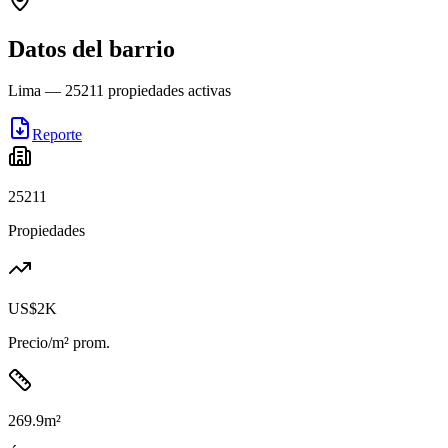
Datos del barrio
Lima
—
25211
propiedades activas
Reporte
25211
Propiedades
US$2K
Precio/m² prom.
269.9
m²