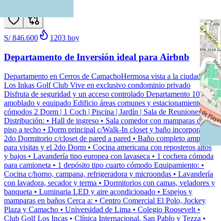
Nuevo
S/ 846.600
1203
hoy
Departamento de Inversión ideal para Airbnb
Departamento en Cerros de CamachoHermosa vista a la ciudad y a
Los Inkas Golf Club Vive en exclusivo condominio privado
Disfruta de seguridad y un acceso controlado Departamento 100%
amoblado y equipado Edificio áreas comunes y estacionamientos
cómodos 2 Dorm | 1 Coch | Piscina | Jardín | Sala de Reuniones
Distribución: • Hall de ingreso • Sala comedor con mamparas de
piso a techo • Dorm principal c/Walk-In closet y baño incorporado •
2do Dormitorio c/closet de pared a pared • Baño completo amplio,
para visitas y el 2do Dorm • Cocina americana con reposteros altos
y bajos • Lavandería tipo europea con lavaseca • 1 cochera cómoda
para camioneta • 1 depósito tipo cuarto cómodo Equipamiento: •
Cocina c/horno, campana, refrigeradora y microondas • Lavandería
con lavadora, secador y terma • Dormitorios con camas, veladores y
banqueta • Luminaria LED y aire acondicionado • Espejos y
mamparas en baños Cerca a: • Centro Comercial El Polo, Jockey
Plaza y Camacho • Universidad de Lima • Colegio Roosevelt •
Club Golf Los Incas • Clínica Internacional, San Pablo y Tezza •