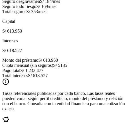
Seguro desgravamen
S/ 184
/mes
Seguro todo riesgo
S/ 169
/mes
Total seguros
S/ 353
/mes
Capital
S/ 613.950
Intereses
S/ 618.527
Monto del préstamo
S/ 613.950
Cuota mensual (sin seguros)
S/ 5135
Pago total
S/ 1.232.477
Total intereses
S/ 618.527
Tasas referenciales publicadas por cada banco. Las tasas reales
pueden variar según perfil crediticio, monto del préstamo y relación
con el banco. Consulta con tu entidad financiera para una cotización
exacta.