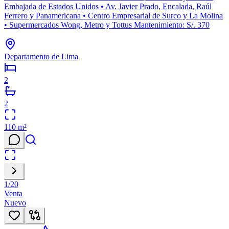
Embajada de Estados Unidos • Av. Javier Prado, Encalada, Raúl
Ferrero y Panamericana • Centro Empresarial de Surco y La Molina
• Supermercados Wong, Metro y Tottus Mantenimiento: S/. 370
Departamento de Lima
2
2
110
m²
1
/
20
Venta
Nuevo