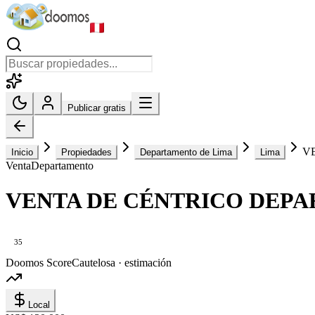
Publicar gratis
V
Inicio
Propiedades
Departamento de Lima
Lima
Venta
Departamento
VENTA DE CÉNTRICO DEPA
35
Doomos Score
Cautelosa · estimación
Local