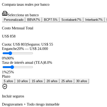
Compara tasas reales por banco
Selecciona un banco
Personalizado
BBVA
7
%
BCP
7.5
%
Scotiabank
7
%
Interbank
7
%
Costo Mensual Total
US$ 858
Cuota:
US$ 803
|
Seguros:
US$ 55
Enganche
20
% —
US$ 24.000
0%
90%
Tasa de interés anual (TEA)
8.0
%
1
%
25
%
Plazo
5
años
10
años
15
años
20
años
25
años
30
años
Incluir seguros
Desgravamen + Todo riesgo inmueble