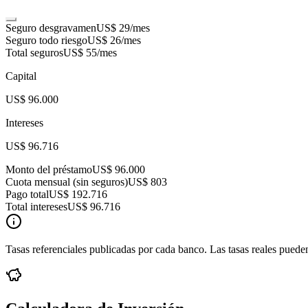
Seguro desgravamen
US$ 29
/mes
Seguro todo riesgo
US$ 26
/mes
Total seguros
US$ 55
/mes
Capital
US$ 96.000
Intereses
US$ 96.716
Monto del préstamo
US$ 96.000
Cuota mensual (sin seguros)
US$ 803
Pago total
US$ 192.716
Total intereses
US$ 96.716
Tasas referenciales publicadas por cada banco. Las tasas reales pueden