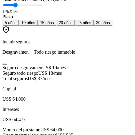
1
%
25
%
Plazo
5
años
10
años
15
años
20
años
25
años
30
años
Incluir seguros
Desgravamen + Todo riesgo inmueble
Seguro desgravamen
US$ 19
/mes
Seguro todo riesgo
US$ 18
/mes
Total seguros
US$ 37
/mes
Capital
US$ 64.000
Intereses
US$ 64.477
Monto del préstamo
US$ 64.000