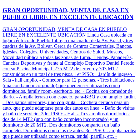
GRAN OPORTUNIDAD, VENTA DE CASA EN
PUEBLO LIBRE EN EXCELENTE UBICACIÓN
GRAN OPORTUNIDAD, VENTA DE CASA EN PUEBLO
LIBRE EN EXCELENTE UBICACIÓN Linda Casa ubicada en
lugar céntrico de Pueblo Libre, a una cuadra de la Av. Brasil y tres
cuadras de la Av. Bolivar. Cerca de Centros Comerciales, Bancos,
Iglesias, Colegios, Universidades, Centros de Salud, Museos,
Movilidad pública a todas las zonas de Lima, Tiendas, Panaderías,
Canchas Deportivas y frente al Complejo Deportivo Daniel Peredo
con su Piscina Municipal. 275 MT2 de terreno y 303 MT2
construidos en un total de tres pisos. 1er PISO: - Jardín de ingreso -
Sala - hall amplio, - Comedor para 12 personas, - Tres habitaciones
(una con baño incorporado) que pueden ser utilizadas como
dormitorios, family room, escritorio, etc. - Cocina con comedor de
diario. - Amplia terraza con espacio, para-BBQ y con amplio jardín.
- Dos patios interiores, uno con gruta. - Cochera cerrada para un
auto, que puede adaptarse para dos autos en línea. - Baño de visitas
y baño de servicio. 2do. PISO: - Hall - Tres amplios dormitorios:
dos de 14 MT2 (uno con baño completo incorporado) y un
dormitorio de 20 MT2. Dos dormitorios comparten un baño
completo. Dormitorios como los de antes. 3er PISO: - amplia azotea
que puede ser utilizada como terraza, tendal, parrilla, etc. -