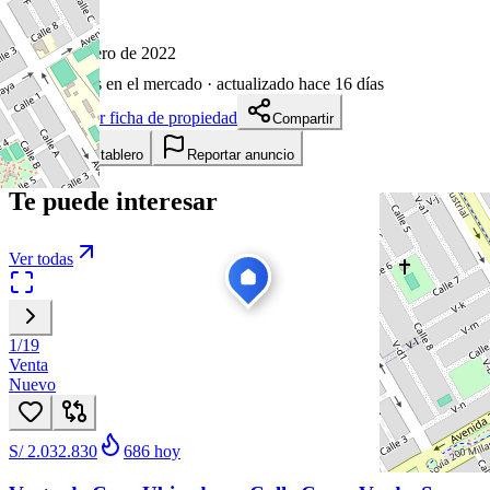
23
visitas
28 de enero de 2022
1654
días en el mercado
· actualizado hace 16 días
Descargar ficha de propiedad
Compartir
Añadir a tablero
Reportar anuncio
Te puede interesar
Ver todas
1
/
19
Venta
Nuevo
S/ 2.032.830
686
hoy