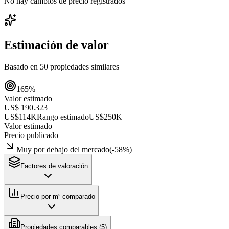
No hay cambios de precio registrados
Estimación de valor
Basado en
50
propiedades similares
165
%
Valor estimado
US$ 190.323
US$114K
Rango estimado
US$250K
Valor estimado
Precio publicado
Muy por debajo del mercado
(
-58
%)
Factores de valoración
Precio por m² comparado
Propiedades comparables (
5
)