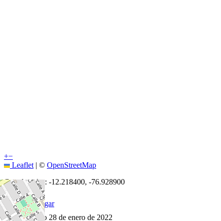
+
−
Leaflet
|
©
OpenStreetMap
Coordenadas:
-12.218400
,
-76.928900
Cómo llegar
Publicado 28 de enero de 2022