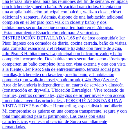
una terraza libre ideal para tus reuniones del fin de semana, equipada
con kitchenette y medio baño. Privacidad para todos: Cuenta con
una amplia habitación principal con balcón, walk-in closet, clóset
adicional y zapatera. Además, dispone de una habitación adicional
completa en el 3er piso (con walk-in closet y baño) y dos
habitaciones secundarias que comparten baño en el 2do piso.
Estacionamiento: Espacio cómodo para 2 vehículos.
DISTRIBUCIÓN DETALLADA (165 m² de área construida): 1er
Piso: Ingreso con comedor de diario, cocina cerrada, baño de visitas,
sala-comedor espaciosa y el relajante tragaluz con fuente de agua.
2do Piso: 3 Habitaciones. La principal con balcón privado y baño
completo incorporado. Dos habitaciones secundarias con clósets que
comparten un baño completo (una con vista externa y otra con vista
a la fuente). 3er Piso: Sala de entretenimiento, terraza social para
parrillas, kitchenette con lavadero, medio baño y 1 habitación
completa (con walk-in closet y baño propio). 4to Piso (Azotea):
Área de lavandería independiente, un cuarto de servicio y almacén
(construcción en drywall). Ubicación Estratégica: Vive rodeado de
parques, centros comerciales, colegios de primer nivel y con acceso
inmediato a avenidas principales. ¿POR QUÉ AGENDAR UNA
VISITA HOY? Soy Oliver Hemmerling, especialista inmobiliario.
Mi compromiso es guiarte en una compra transparente, segura y con
total tranquilidad para tu patrimonio. Las casas con estas
características y en esta ubicación de Surco son altamente
demandadas.