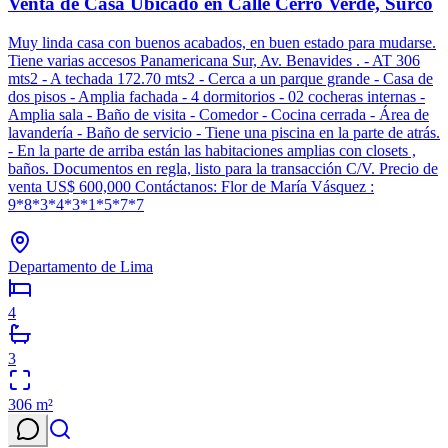
Venta de Casa Ubicado en Calle Cerro Verde, Surco
Muy linda casa con buenos acabados, en buen estado para mudarse.
Tiene varias accesos Panamericana Sur, Av. Benavides . - AT 306
mts2 - A techada 172.70 mts2 - Cerca a un parque grande - Casa de
dos pisos - Amplia fachada - 4 dormitorios - 02 cocheras internas -
Amplia sala - Baño de visita - Comedor - Cocina cerrada - Área de
lavandería - Baño de servicio - Tiene una piscina en la parte de atrás.
- En la parte de arriba están las habitaciones amplias con closets ,
baños. Documentos en regla, listo para la transacción C/V. Precio de
venta US$ 600,000 Contáctanos: Flor de María Vásquez :
9*8*3*4*3*1*5*7*7
Departamento de Lima
4
3
306
m²