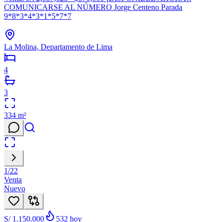
COMUNICARSE AL NÚMERO Jorge Centeno Parada
9*8*3*4*3*1*5*7*7
La Molina, Departamento de Lima
4
3
334
m²
1
/
22
Venta
Nuevo
S/ 1.150.000
532
hoy