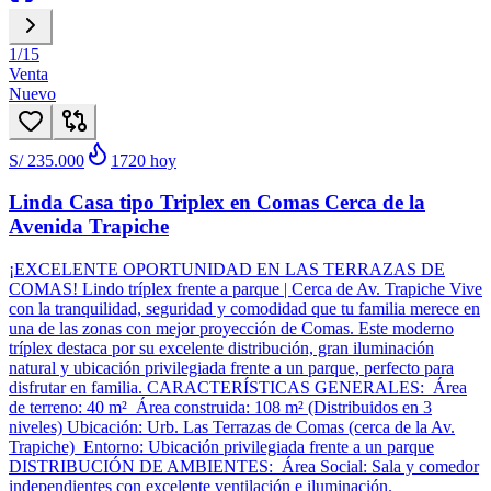
1
/
15
Venta
Nuevo
S/ 235.000
1720
hoy
Linda Casa tipo Triplex en Comas Cerca de la
Avenida Trapiche
¡EXCELENTE OPORTUNIDAD EN LAS TERRAZAS DE
COMAS! Lindo tríplex frente a parque | Cerca de Av. Trapiche Vive
con la tranquilidad, seguridad y comodidad que tu familia merece en
una de las zonas con mejor proyección de Comas. Este moderno
tríplex destaca por su excelente distribución, gran iluminación
natural y ubicación privilegiada frente a un parque, perfecto para
disfrutar en familia. CARACTERÍSTICAS GENERALES: Área
de terreno: 40 m² Área construida: 108 m² (Distribuidos en 3
niveles) Ubicación: Urb. Las Terrazas de Comas (cerca de la Av.
Trapiche) Entorno: Ubicación privilegiada frente a un parque
DISTRIBUCIÓN DE AMBIENTES: Área Social: Sala y comedor
independientes con excelente ventilación e iluminación.