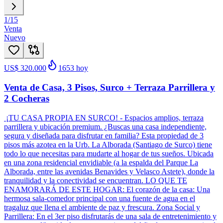
1
/
15
Venta
Nuevo
US$ 320.000
1653
hoy
Venta de Casa, 3 Pisos, Surco + Terraza Parrillera y
2 Cocheras
¡TU CASA PROPIA EN SURCO! - Espacios amplios, terraza
parrillera y ubicación premium. ¿Buscas una casa independiente,
segura y diseñada para disfrutar en familia? Esta propiedad de 3
pisos más azotea en la Urb. La Alborada (Santiago de Surco) tiene
todo lo que necesitas para mudarte al hogar de tus sueños. Ubicada
en una zona residencial envidiable (a la espalda del Parque La
Alborada, entre las avenidas Benavides y Velasco Astete), donde la
tranquilidad y la conectividad se encuentran. LO QUE TE
ENAMORARÁ DE ESTE HOGAR: El corazón de la casa: Una
hermosa sala-comedor principal con una fuente de agua en el
tragaluz que llena el ambiente de paz y frescura. Zona Social y
Parrillera: En el 3er piso disfrutarás de una sala de entretenimiento y