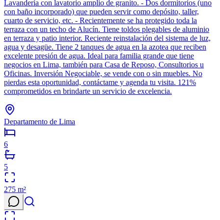
Lavandería con lavatorio amplio de granito. - Dos dormitorios (uno
con baño incorporado) que pueden servir como depósito, taller,
cuarto de servicio, etc. - Recientemente se ha protegido toda la
terraza con un techo de Alucín. Tiene toldos plegables de aluminio
en terraza y patio interior. Reciente reinstalación del sistema de luz,
agua y desagüe. Tiene 2 tanques de agua en la azotea que reciben
excelente presión de agua. Ideal para familia grande que tiene
negocios en Lima, también para Casa de Reposo, Consultorios u
Oficinas. Inversión Negociable, se vende con o sin muebles. No
pierdas esta oportunidad, contáctame y agenda tu visita. 121%
comprometidos en brindarte un servicio de excelencia.
Departamento de Lima
6
5
275
m²