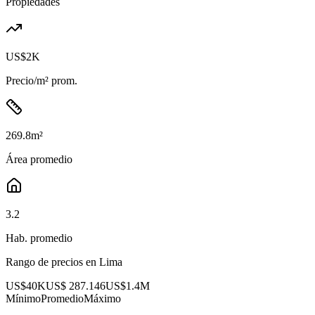
Propiedades
US$2K
Precio/m² prom.
269.8
m²
Área promedio
3.2
Hab. promedio
Rango de precios en
Lima
US$40K
US$ 287.146
US$1.4M
Mínimo
Promedio
Máximo