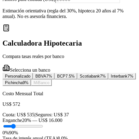
Estimación orientativa (regla del 30%
, hipoteca 20 años al 7%
anual
). No es asesoría financiera.
Calculadora Hipotecaria
Compara tasas reales por banco
Selecciona un banco
Personalizado
BBVA
7
%
BCP
7.5
%
Scotiabank
7
%
Interbank
7
%
Pichincha
9
%
MiBanco
Costo Mensual Total
US$ 572
Cuota:
US$ 535
|
Seguros:
US$ 37
Enganche
20
% —
US$ 16.000
0%
90%
Tasa de interés anual (TEA)
8.0
%