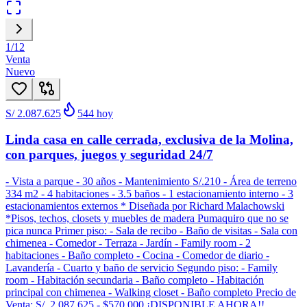
1
/
12
Venta
Nuevo
S/ 2.087.625
544
hoy
Linda casa en calle cerrada, exclusiva de la Molina,
con parques, juegos y seguridad 24/7
- Vista a parque - 30 años - Mantenimiento S/.210 - Área de terreno
334 m2 - 4 habitaciones - 3.5 baños - 1 estacionamiento interno - 3
estacionamientos externos * Diseñada por Richard Malachowski
*Pisos, techos, closets y muebles de madera Pumaquiro que no se
pica nunca Primer piso: - Sala de recibo - Baño de visitas - Sala con
chimenea - Comedor - Terraza - Jardín - Family room - 2
habitaciones - Baño completo - Cocina - Comedor de diario -
Lavandería - Cuarto y baño de servicio Segundo piso: - Family
room - Habitación secundaria - Baño completo - Habitación
principal con chimenea - Walking closet - Baño completo Precio de
Venta: S/. 2,087,625 - $570,000 ¡DISPONIBLE AHORA!!