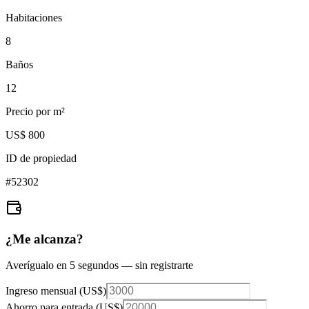
Habitaciones
8
Baños
12
Precio por m²
US$ 800
ID de propiedad
#
52302
¿Me alcanza?
Averígualo en 5 segundos — sin registrarte
Ingreso mensual (
US$
)
Ahorro para entrada (
US$
)