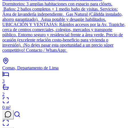
Dormitorios: 3 amplias habitaciones con espacio para clósets.
Baños: 2 baños completos + 1 medio baño de visitas. Servicios:
Área de lavandería independiente. Gas Natural (Cálidda instalado,
ahorro garantizado). Agua potable y desagüe habilitados.
UBICACIÓN Y VENTAJAS: Rápidos accesos por la Av. Trapiche,
cerca de centros comerciales, colegios, mercados y transporte
público. Entorno seguro y residencial frente a área verde. Precio de
ocasión (excelente relación costo-beneficio para vivienda o
inversión). ¡No dejes pasar esta oportunidad a un precio súper
competitivo! Contacto / WhatsApp:
Comas, Departamento de Lima
3
2
0
m²