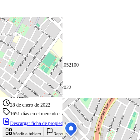
+
−
Leaflet
|
©
OpenStreetMap
Coordenadas:
-11.934100
,
-77.052100
Cómo llegar
Publicado 28 de enero de 2022
15
visitas
28 de enero de 2022
1651
días en el mercado
· actualizado hace 12 días
Descargar ficha de propiedad
Compartir
Añadir a tablero
Reportar anuncio