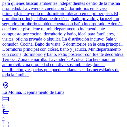
para quienes buscan ambientes independientes dentro de la misma
propiedad. La vivienda cuenta con 5 dormitorios en la casa
principal, incluyendo un dormitorio ubicado en el primer piso. El
dormitorio principal dispone de clóset, baño privado y jacuzzi; un
segundo dormitorio también cuenta con baño incorporado. Además,
en el tercer piso tiene un minidepartamento independiente
compuesto por cocina, dormitorio y baño, ideal para familiares,
visitas, oficina privada o alquiler. La distribución incluye: Sala y
comedor. Cocina. Baño de visita. 5 dormitorios en la casa principal.
Dormitorio principal con clóset, baño y jacuzzi. Minidepartamento
con cocina, dormitorio y baño. Patio posterior con fuente decorativa.
Terraza. Zona de parrilla. Lavandería. Azotea. Cochera para un
automóvil. Una propiedad con diversos ambientes, buena
distribución y espacios que pueden adaptarse a las necesidades de
toda la familia.
La Molina, Departamento de Lima
6
4