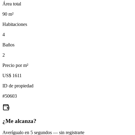
Área total
90
m²
Habitaciones
4
Baños
2
Precio por m²
US$ 1611
ID de propiedad
#
50603
¿Me alcanza?
Averígualo en 5 segundos — sin registrarte