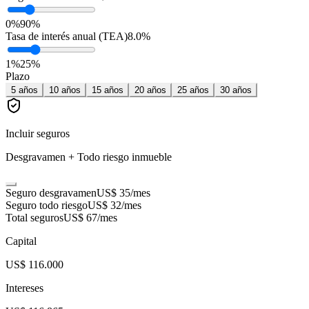
0%
90%
Tasa de interés anual (TEA)
8.0
%
1
%
25
%
Plazo
5
años
10
años
15
años
20
años
25
años
30
años
Incluir seguros
Desgravamen + Todo riesgo inmueble
Seguro desgravamen
US$ 35
/mes
Seguro todo riesgo
US$ 32
/mes
Total seguros
US$ 67
/mes
Capital
US$ 116.000
Intereses