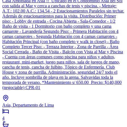
Casa Amoblada en Asia !! Ubicado en el Condominio Asia del Sol
con salida al Mar y cerca a canchas de tenis y piscina. - Metraje:
A.T.: 102.00 A.C.: 134.54 - 2 Estacionamientos Paralelos sin techar.
Además de estacionamientos para la visita. Distribución: Primer
piso: - Lobby de entrada - Cocina Abierta - Sala-Comedor - 1/2
Baño de visita - 1 Dormitorio con baño completo y una cama
camarote - Lavandería Segundo Piso: - Primera Habitación con 4
camas camarotes - Segunda Habitación con 4 camas camarotes -
Habitación Principal (con baño completo y walk in closet) - Baño
Completo Tercer Piso: - Terraza Interior - Zona de Parrilla - Área
Social Cerrada - Baño de Visita - Balcón con Vista al Mar y Piscina
- Cuenta con áreas comunes como piscina para niños y adultos,
restaurant, mini-market, juego para niños, sala de juegos de mano,
cancha de tenis, cancha de fulbito, Tópico de Enfermería. Club
House y zona de parrilla. Administración, seguridad 24/7 todo el
año. Incluye sombrilla de playa en la arena. Salvavidas toda la
temporada de verano. *Mantenimiento s/ 650.00 Precio: $140,000
(negociable) CPR-01
Asia, Departamento de Lima
4