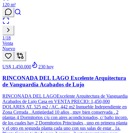
120
m²
1
/
18
Venta
Nuevo
US$ 1.450.000
230
hoy
RINCONADA DEL LAGO Excelente Arquitectura
de Vanguardia Acabados de Lujo
RINCONADA DEL LAGOExcelente Arquitectura de Vanguardia
Acabados de Lujo Casa en VENTA PRECIO: 1,450,000
DOLARES AT. 525 m2 / AC. 442 m2 Inmueble Independiente en
Zona Cerrada . Antigüedad 10 años , muy bien conservada . 2
plantas 4 Dormitorios c/u con aires acondicionados, c/ baño incorp.
de los cuales hay 2 Dormitorios Principales , uno en primera planta
y el otro en segunda planta cada uno con sus salas de estar . 1a.