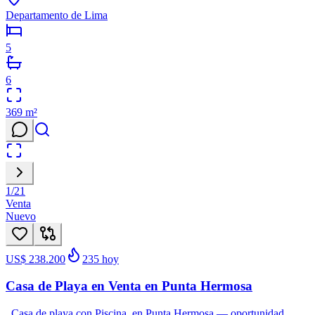
Departamento de Lima
5
6
369
m²
1
/
21
Venta
Nuevo
US$ 238.200
235
hoy
Casa de Playa en Venta en Punta Hermosa
Casa de playa con Piscina, en Punta Hermosa — oportunidad