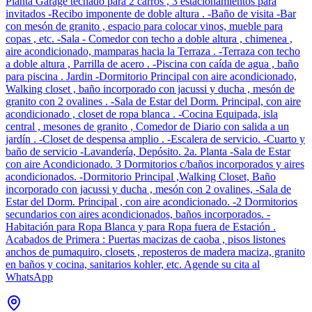
Planta Garage techado para 2 carros , 3 estacionamientos para
invitados -Recibo imponente de doble altura . -Baño de visita -Bar
con mesón de granito , espacio para colocar vinos, mueble para
copas , etc. -Sala - Comedor con techo a doble altura , chimenea ,
aire acondicionado, mamparas hacia la Terraza . -Terraza con techo
a doble altura , Parrilla de acero . -Piscina con caída de agua , baño
para piscina . Jardin -Dormitorio Principal con aire acondicionado,
Walking closet , baño incorporado con jacussi y ducha , mesón de
granito con 2 ovalines . -Sala de Estar del Dorm. Principal, con aire
acondicionado , closet de ropa blanca . -Cocina Equipada, isla
central , mesones de granito , Comedor de Diario con salida a un
jardín . -Closet de despensa amplio . -Escalera de servicio. -Cuarto y
baño de servicio -Lavandería, Depósito. 2a. Planta -Sala de Estar
con aire Acondicionado. 3 Dormitorios c/baños incorporados y aires
acondicionados. -Dormitorio Principal ,Walking Closet, Baño
incorporado con jacussi y ducha , mesón con 2 ovalines, -Sala de
Estar del Dorm. Principal , con aire acondicionado. -2 Dormitorios
secundarios con aires acondicionados, baños incorporados. -
Habitación para Ropa Blanca y para Ropa fuera de Estación .
Acabados de Primera : Puertas macizas de caoba , pisos listones
anchos de pumaquiro, closets , reposteros de madera maciza, granito
en baños y cocina, sanitarios kohler, etc. Agende su cita al
WhatsApp