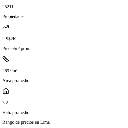
25211
Propiedades
US$2K
Precio/m² prom.
269.9
m²
Área promedio
3.2
Hab. promedio
Rango de precios en
Lima