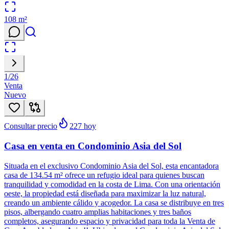
108
m²
1
/
26
Venta
Nuevo
Consultar precio
227
hoy
Casa en venta en Condominio Asia del Sol
Situada en el exclusivo Condominio Asia del Sol, esta encantadora
casa de 134.54 m² ofrece un refugio ideal para quienes buscan
tranquilidad y comodidad en la costa de Lima. Con una orientación
oeste, la propiedad está diseñada para maximizar la luz natural,
creando un ambiente cálido y acogedor. La casa se distribuye en tres
pisos, albergando cuatro amplias habitaciones y tres baños
completos, asegurando espacio y privacidad para toda la Venta de