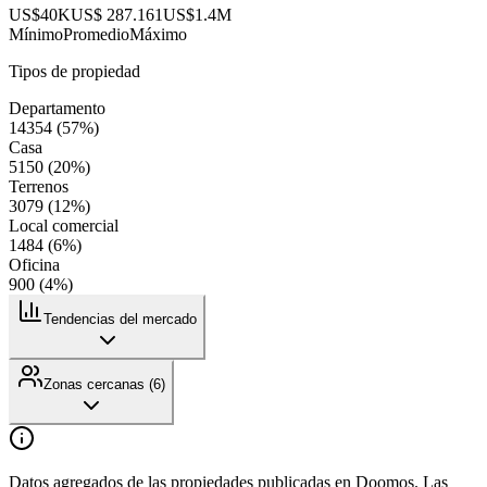
US$40K
US$ 287.161
US$1.4M
Mínimo
Promedio
Máximo
Tipos de propiedad
Departamento
14354
(
57
%)
Casa
5150
(
20
%)
Terrenos
3079
(
12
%)
Local comercial
1484
(
6
%)
Oficina
900
(
4
%)
Tendencias del mercado
Zonas cercanas (
6
)
Datos agregados de las propiedades publicadas en Doomos. Las