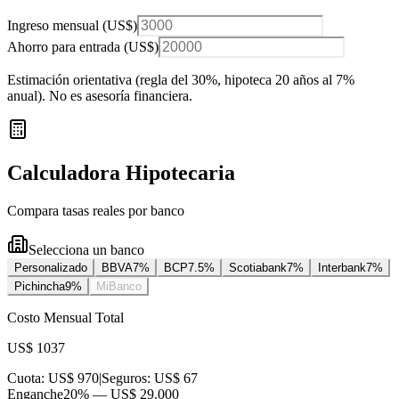
Ingreso mensual (
US$
)
Ahorro para entrada (
US$
)
Estimación orientativa (regla del 30%
, hipoteca 20 años al 7%
anual
). No es asesoría financiera.
Calculadora Hipotecaria
Compara tasas reales por banco
Selecciona un banco
Personalizado
BBVA
7
%
BCP
7.5
%
Scotiabank
7
%
Interbank
7
%
Pichincha
9
%
MiBanco
Costo Mensual Total
US$ 1037
Cuota:
US$ 970
|
Seguros:
US$ 67
Enganche
20
% —
US$ 29.000