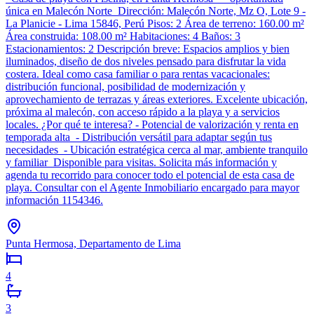
única en Malecón Norte Dirección: Malecón Norte, Mz O, Lote 9 -
La Planicie - Lima 15846, Perú Pisos: 2 Área de terreno: 160.00 m²
Área construida: 108.00 m² Habitaciones: 4 Baños: 3
Estacionamientos: 2 Descripción breve: Espacios amplios y bien
iluminados, diseño de dos niveles pensado para disfrutar la vida
costera. Ideal como casa familiar o para rentas vacacionales:
distribución funcional, posibilidad de modernización y
aprovechamiento de terrazas y áreas exteriores. Excelente ubicación,
próxima al malecón, con acceso rápido a la playa y a servicios
locales. ¿Por qué te interesa? - Potencial de valorización y renta en
temporada alta - Distribución versátil para adaptar según tus
necesidades - Ubicación estratégica cerca al mar, ambiente tranquilo
y familiar Disponible para visitas. Solicita más información y
agenda tu recorrido para conocer todo el potencial de esta casa de
playa. Consultar con el Agente Inmobiliario encargado para mayor
información 1154346.
Punta Hermosa, Departamento de Lima
4
3