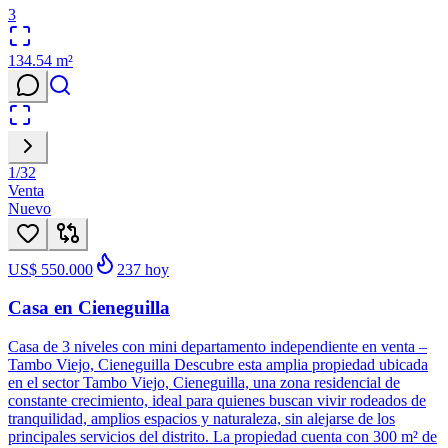
3
134.54
m²
1
/
32
Venta
Nuevo
US$ 550.000
237
hoy
Casa en Cieneguilla
Casa de 3 niveles con mini departamento independiente en venta –
Tambo Viejo, Cieneguilla Descubre esta amplia propiedad ubicada
en el sector Tambo Viejo, Cieneguilla, una zona residencial de
constante crecimiento, ideal para quienes buscan vivir rodeados de
tranquilidad, amplios espacios y naturaleza, sin alejarse de los
principales servicios del distrito. La propiedad cuenta con 300 m² de