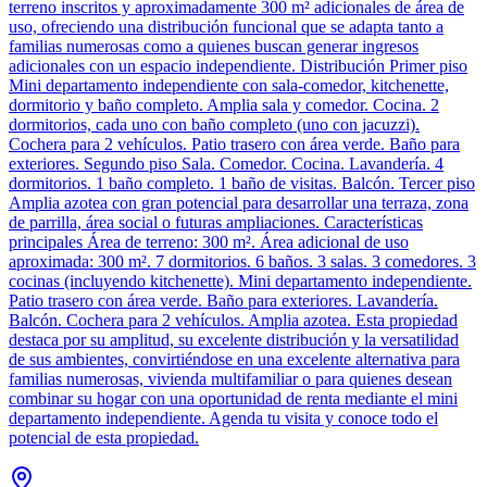
terreno inscritos y aproximadamente 300 m² adicionales de área de
uso, ofreciendo una distribución funcional que se adapta tanto a
familias numerosas como a quienes buscan generar ingresos
adicionales con un espacio independiente. Distribución Primer piso
Mini departamento independiente con sala-comedor, kitchenette,
dormitorio y baño completo. Amplia sala y comedor. Cocina. 2
dormitorios, cada uno con baño completo (uno con jacuzzi).
Cochera para 2 vehículos. Patio trasero con área verde. Baño para
exteriores. Segundo piso Sala. Comedor. Cocina. Lavandería. 4
dormitorios. 1 baño completo. 1 baño de visitas. Balcón. Tercer piso
Amplia azotea con gran potencial para desarrollar una terraza, zona
de parrilla, área social o futuras ampliaciones. Características
principales Área de terreno: 300 m². Área adicional de uso
aproximada: 300 m². 7 dormitorios. 6 baños. 3 salas. 3 comedores. 3
cocinas (incluyendo kitchenette). Mini departamento independiente.
Patio trasero con área verde. Baño para exteriores. Lavandería.
Balcón. Cochera para 2 vehículos. Amplia azotea. Esta propiedad
destaca por su amplitud, su excelente distribución y la versatilidad
de sus ambientes, convirtiéndose en una excelente alternativa para
familias numerosas, vivienda multifamiliar o para quienes desean
combinar su hogar con una oportunidad de renta mediante el mini
departamento independiente. Agenda tu visita y conoce todo el
potencial de esta propiedad.