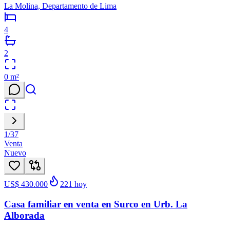
La Molina, Departamento de Lima
4
2
0
m²
1
/
37
Venta
Nuevo
US$ 430.000
221
hoy
Casa familiar en venta en Surco en Urb. La
Alborada