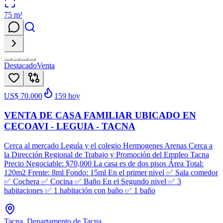
75
m²
Destacado
Venta
US$ 70.000
159
hoy
VENTA DE CASA FAMILIAR UBICADO EN
CECOAVI - LEGUIA - TACNA
Cerca al mercado Leguía y el colegio Hermogenes Arenas Cerca a
la Dirección Regional de Trabajo y Promoción del Empleo Tacna
Precio Negociable: $70,000 La casa es de dos pisos Área Total:
120m2 Frente: 8ml Fondo: 15ml En el primer nivel ✅ Sala comedor
✅ Cochera ✅ Cocina ✅ Baño En el Segundo nivel ✅ 3
habitaciones ✅ 1 habitación con baño ✅ 1 baño
Tacna, Departamento de Tacna