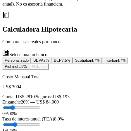
anual
). No es asesoría financiera.
Calculadora Hipotecaria
Compara tasas reales por banco
Selecciona un banco
Personalizado
BBVA
7
%
BCP
7.5
%
Scotiabank
7
%
Interbank
7
%
Pichincha
9
%
MiBanco
Costo Mensual Total
US$ 3004
Cuota:
US$ 2810
|
Seguros:
US$ 193
Enganche
20
% —
US$ 84.000
0%
90%
Tasa de interés anual (TEA)
8.0
%
1
%
25
%