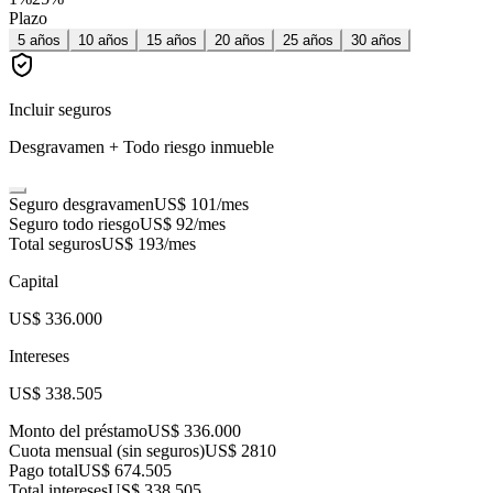
Plazo
5
años
10
años
15
años
20
años
25
años
30
años
Incluir seguros
Desgravamen + Todo riesgo inmueble
Seguro desgravamen
US$ 101
/mes
Seguro todo riesgo
US$ 92
/mes
Total seguros
US$ 193
/mes
Capital
US$ 336.000
Intereses
US$ 338.505
Monto del préstamo
US$ 336.000
Cuota mensual (sin seguros)
US$ 2810
Pago total
US$ 674.505
Total intereses
US$ 338.505