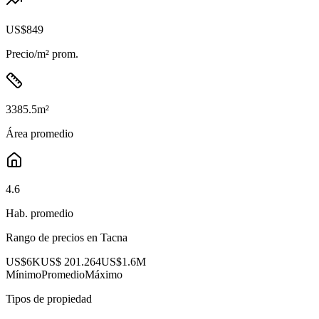
US$849
Precio/m² prom.
3385.5
m²
Área promedio
4.6
Hab. promedio
Rango de precios en
Tacna
US$6K
US$ 201.264
US$1.6M
Mínimo
Promedio
Máximo
Tipos de propiedad