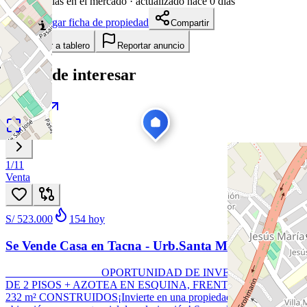
1651
días en el mercado
· actualizado hace 0 días
Descargar ficha de propiedad
Compartir
Añadir a tablero
Reportar anuncio
Te puede interesar
Ver todas
1
/
11
Venta
S/ 523.000
154
hoy
Se Vende Casa en Tacna - Urb.Santa Maria
OPORTUNIDAD DE INVERSIÓN! CASA
DE 2 PISOS + AZOTEA EN ESQUINA, FRENTE A PARQUE |
232 m² CONSTRUIDOS¡Invierte en una propiedad con excelente