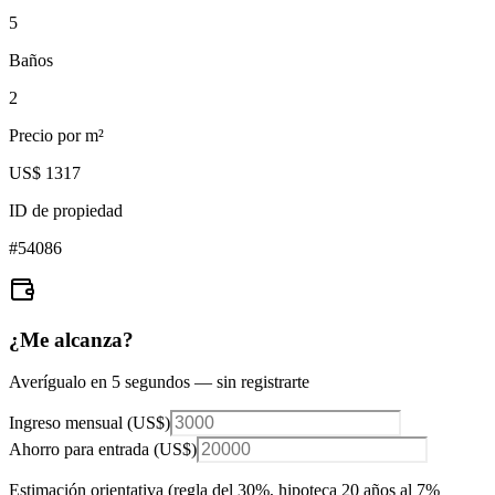
5
Baños
2
Precio por m²
US$ 1317
ID de propiedad
#
54086
¿Me alcanza?
Averígualo en 5 segundos — sin registrarte
Ingreso mensual (
US$
)
Ahorro para entrada (
US$
)
Estimación orientativa (regla del 30%
, hipoteca 20 años al 7%