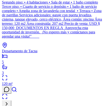
Segundo piso: • 4 habitaciones • Sala de estar • 1 baño completo
Tercer piso: • Cuarto de servicio o depósito • 1 baño de servicio
completo • Amplia zona de lavandería con tendal • Terraza • Zona
de parrillas Servicios adicionales: garaje con puerta levadiza,
cisterna, tanque elevado, cerco eléctrico, Área común: piscina Área
terreno: 120 m2 Área construida: 207 m2 Precio de venta: USD $
150,000 DOCUMENTOS EN REGLA Aprovecha esta
oportunidad de inversión. ¡No esperes más y contáctanos para
agendar una visita!"
Departamento de Tacna
5
3
120
m²