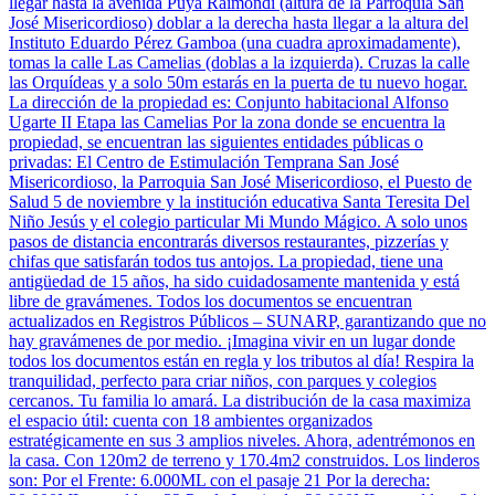
llegar hasta la avenida Puya Raimondi (altura de la Parroquia San
José Misericordioso) doblar a la derecha hasta llegar a la altura del
Instituto Eduardo Pérez Gamboa (una cuadra aproximadamente),
tomas la calle Las Camelias (doblas a la izquierda). Cruzas la calle
las Orquídeas y a solo 50m estarás en la puerta de tu nuevo hogar.
La dirección de la propiedad es: Conjunto habitacional Alfonso
Ugarte II Etapa las Camelias Por la zona donde se encuentra la
propiedad, se encuentran las siguientes entidades públicas o
privadas: El Centro de Estimulación Temprana San José
Misericordioso, la Parroquia San José Misericordioso, el Puesto de
Salud 5 de noviembre y la institución educativa Santa Teresita Del
Niño Jesús y el colegio particular Mi Mundo Mágico. A solo unos
pasos de distancia encontrarás diversos restaurantes, pizzerías y
chifas que satisfarán todos tus antojos. La propiedad, tiene una
antigüedad de 15 años, ha sido cuidadosamente mantenida y está
libre de gravámenes. Todos los documentos se encuentran
actualizados en Registros Públicos – SUNARP, garantizando que no
hay gravámenes de por medio. ¡Imagina vivir en un lugar donde
todos los documentos están en regla y los tributos al día! Respira la
tranquilidad, perfecto para criar niños, con parques y colegios
cercanos. Tu familia lo amará. La distribución de la casa maximiza
el espacio útil: cuenta con 18 ambientes organizados
estratégicamente en sus 3 amplios niveles. Ahora, adentrémonos en
la casa. Con 120m2 de terreno y 170.4m2 construidos. Los linderos
son: Por el Frente: 6.000ML con el pasaje 21 Por la derecha: