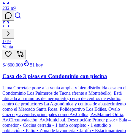
232
m²
1
/
19
Venta
S/ 600.000
51
hoy
Casa de 3 pisos en Condominio con piscina
Lima Corretaje pone a la venta amplia y bien distribuida casa en el
Condominio Los Palmeros de Tacna (frente a Montebello). Está
ubicada a 5 minutos del aeropuerto, cerca de centros de estudio,
centro de productores La Agronómica y centros de abastecimiento
como el Mercado Santa Rosa, Polideportivo Los Ediles, Ovalo
Cuzco y avenidas principales como Av.Collpa, Av.Manuel Odria,
Av.Circunvalación, Av.Municipal. Descripción: Primer piso: • Sala –
comedor • Cocina cerrada • 1 baño completo • 1 estudio o
habitación • Patio • Zona de lavandería • Jardín • Estacionamiento