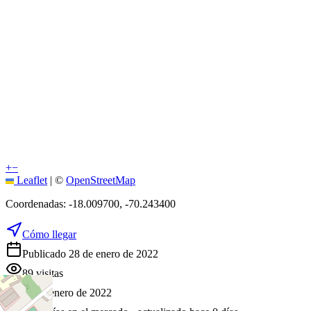
+
−
Leaflet
|
©
OpenStreetMap
Coordenadas:
-18.009700
,
-70.243400
Cómo llegar
Publicado 28 de enero de 2022
89
visitas
28 de enero de 2022