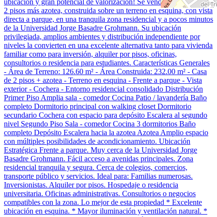
ubicación y gran potencial de valorización! Se vende amplia casa de
2 pisos más azotea, construida sobre un terreno en esquina, con vista
directa a parque, en una tranquila zona residencial y a pocos minutos
de la Universidad Jorge Basadre Grohmann. Su ubicación
privilegiada, amplios ambientes y distribución independiente por
niveles la convierten en una excelente alternativa tanto para vivienda
familiar como para inversión, alquiler por pisos, oficinas,
consultorios o residencia para estudiantes. Características Generales
- Área de Terreno: 126.60 m² - Área Construida: 232.00 m² - Casa
de 2 pisos + azotea - Terreno en esquina - Frente a parque - Vista
exterior - Cochera - Entorno residencial consolidado Distribución
Primer Piso Amplia sala - comedor Cocina Patio / lavandería Baño
completo Dormitorio principal con walking closet Dormitorio
secundario Cochera con espacio para depósito Escalera al segundo
nivel Segundo Piso Sala - comedor Cocina 3 dormitorios Baño
completo Depósito Escalera hacia la azotea Azotea Amplio espacio
con múltiples posibilidades de acondicionamiento. Ubicación
Estratégica Frente a parque. Muy cerca de la Universidad Jorge
Basadre Grohmann. Fácil acceso a avenidas principales. Zona
residencial tranquila y segura. Cerca de colegios, comercios,
transporte público y servicios. Ideal para: Familias numerosas.
Inversionistas. Alquiler por pisos. Hospedaje o residencia
universitaria. Oficinas administrativas. Consultorios o negocios
compatibles con la zona. Lo mejor de esta propiedad * Excelente
ubicación en esquina. * Mayor iluminación y ventilación natural. *