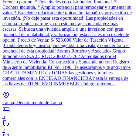
Frente a parque. * Dos niveles con distribución funcional. *
Cochera incluida. * Amplio potencial para remodelar y aumentar su
valor. * Excelente relación entre ubicación, tamaño y proyección de
inversión. ¡No deje pasar esta oportunidad! Las propiedades en
esquina, frente a parque y con este metraje son cada vez más
escasas. Si busca una vivienda amplia o una inversión con gran
potencial de rentabilidad y valorización, esta casa es una excelente
opción. Precio de Venta: S/ 523.000 Valor de Tasación VIgente.
¡Contáctenos hoy mismo para agendar una visita y conocer todo el
potencial de esta propiedad! Somos Romero y Asociados Grupo
Inmobiliario S.A.C, RUC 20602573762 Acreditados por el
Ministerio de Vivienda, Construcción y Saneamiento con Registro
de Agente Inmobiliario PJ No. 1196. Te asesoramos y te apoyamos
GRATUITAMENTE en TODAS las gestiones y tramites
comerciales con la ENTIDAD FINANCIERA hasta la entrega de
las llaves de TU NUEVO INMUEBLE. código_referencia
Tacna, Departamento de Tacna
5
2