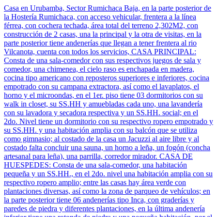
Casa en Urubamba, Sector Rumichaca Baja, en la parte posterior de
la Hostería Rumichaca, con acceso vehicular, frentera a la línea
férrea, con cochera techada, área total del terreno 2,302M2, con
construcción de 2 casas, una la principal y la otra de visitas, en la
parte posterior tiene andenerías que llegan a tener frentera al rio
Vilcanota, cuenta con todos los servicios, CASA PRINCIPAL:
Consta de una sala-comedor con sus respectivos juegos de sala y
comedor, una chimenea, el cielo raso es enchapada en madera,
cocina tipo americano con reposteros superiores e inferiores, cocina
empotrado con su campana extractora, así como el lavaplatos, el
horno y el microondas, en el 1er. piso tiene 03 dormitorios con su
walk in closet, su SS.HH y amuebladas cada uno, una lavandería
con su lavadora y secadora respectiva y un SS.HH. social; en el
2do. Nivel tiene un dormitorio con su respectivo ropero empotrado y
su SS.HH. y una habitación amplia con su balcón que se utiliza
como gimnasio; al costado de la casa un Jacuzzi al aire libre y al
costado falta concluir una sauna, un horno a leña, un fogón (concha
artesanal para leña), una parrilla, corredor mirador. CASA DE
HUESPEDES: Consta de una sala-comedor, una habitación
pequeña y un SS.HH., en el 2do. nivel una habitación amplia con su
respectivo ropero amplio; entre las casas hay área verde con
plantaciones diversas, así como la zona de parqueo de vehículos; en
la parte posterior tiene 06 andenerías tipo Inca, con graderías y
paredes de piedra y diferentes plantaciones, en la última andenería