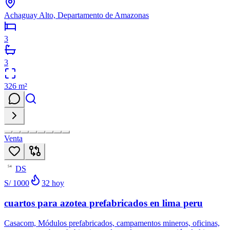
Achaguay Alto, Departamento de Amazonas
3
3
326
m²
Venta
DS
54
S/ 1000
32
hoy
cuartos para azotea prefabricados en lima peru
Casacom, Módulos prefabricados, campamentos mineros, oficinas,