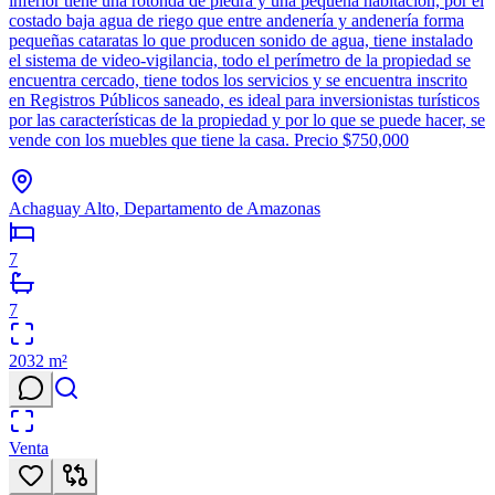
inferior tiene una rotonda de piedra y una pequeña habitación, por el
costado baja agua de riego que entre andenería y andenería forma
pequeñas cataratas lo que producen sonido de agua, tiene instalado
el sistema de video-vigilancia, todo el perímetro de la propiedad se
encuentra cercado, tiene todos los servicios y se encuentra inscrito
en Registros Públicos saneado, es ideal para inversionistas turísticos
por las características de la propiedad y por lo que se puede hacer, se
vende con los muebles que tiene la casa. Precio $750,000
Achaguay Alto, Departamento de Amazonas
7
7
2032
m²
Venta