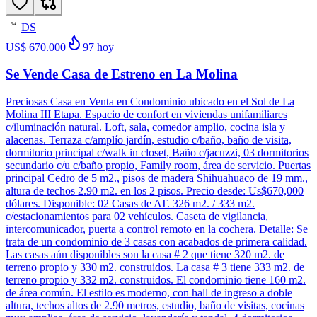
DS
54
US$ 670.000
97
hoy
Se Vende Casa de Estreno en La Molina
Preciosas Casa en Venta en Condominio ubicado en el Sol de La
Molina III Etapa. Espacio de confort en viviendas unifamiliares
c/iluminación natural. Loft, sala, comedor amplio, cocina isla y
alacenas. Terraza c/amplío jardín, estudio c/baño, baño de visita,
dormitorio principal c/walk in closet, Baño c/jacuzzi, 03 dormitorios
secundario c/u c/baño propio, Family room, área de servicio. Puertas
principal Cedro de 5 m2., pisos de madera Shihuahuaco de 19 mm.,
altura de techos 2.90 m2. en los 2 pisos. Precio desde: Us$670,000
dólares. Disponible: 02 Casas de AT. 326 m2. / 333 m2.
c/estacionamientos para 02 vehículos. Caseta de vigilancia,
intercomunicador, puerta a control remoto en la cochera. Detalle: Se
trata de un condominio de 3 casas con acabados de primera calidad.
Las casas aún disponibles son la casa # 2 que tiene 320 m2. de
terreno propio y 330 m2. construidos. La casa # 3 tiene 333 m2. de
terreno propio y 332 m2. construidos. El condominio tiene 160 m2.
de área común. El estilo es moderno, con hall de ingreso a doble
altura, techos altos de 2.90 metros, estudio, baño de visitas, cocinas