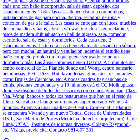
muy amplias, área de servicio, lavandería y tendal, 4 dormitorios
cada uno con baño incorporado, sala de estar, depósito, dos
estacionamientos. Todas las casas tienen cisterna con bombas,
instalaciones de gas para cocina, therma, secadora de ropa y
conexión de gas a la calle. Las casas se entregan con luces, muebles
de cocina altos y bajos, closets y/o walking closets en melamine,
pisos de madera shihuahuaco en hall de ingreso, sala, comedor,
escritorio, sala de estar y dormitorios. Cada casa tiene 2
estacionamientos. La tercera casa tiene el área de servicio en sótano,
pero con mucha luz natural y ventilación, además el estudio tiene
baño completo propio con lo que puede ser usado como un
dormitorio más. Las áreas comunes tienen 160 m2. A 5 minutos del
centro comercial de La Planicie donde está Wong, centro bancario,
peluquerías, KFC, Pizza Hut, lavanderías, gimnasios, restaurantes
como Brujas de Cachiche, etc. A pocas cuadras hay canchas de
tennis, piscinas temperadas y a 10 minutos está el CC Molinaplaza,
donde se dispone de todos los servicios como cines, gimnasio, Plaza
Vea, Wong, bancos y todos los restaurantes que hay en el resto de
Lima. Se acaba de inaugurar un nuevo supermercado Wong a 4
minutos. Además a unas cuadras del Centro Comercial la Planicie,
se encuentra Vivanda y un nuevo Tottus. Cerca de Universidades
USIL, San Martín de Porres (Medicina, derecho, arquitectura), U de
Lima, UCAL, Institutos de idiomas diversos, Colegio Raymondi,
etc. Visitas, previa cita. Contacto 981-807 381