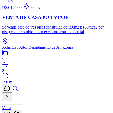
DS
US$ 125.000
99
hoy
VENTA DE CASA POR VIAJE
Se vende casa de tres pisos construida de 150m2 p (50mtrs2 por
piso) con aires ubicada en excelente zona comercial
Achaguay Alto, Departamento de Amazonas
5
2
150
m²
Venta