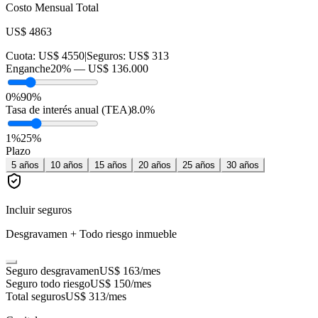
Costo Mensual Total
US$ 4863
Cuota:
US$ 4550
|
Seguros:
US$ 313
Enganche
20
% —
US$ 136.000
0%
90%
Tasa de interés anual (TEA)
8.0
%
1
%
25
%
Plazo
5
años
10
años
15
años
20
años
25
años
30
años
Incluir seguros
Desgravamen + Todo riesgo inmueble
Seguro desgravamen
US$ 163
/mes
Seguro todo riesgo
US$ 150
/mes
Total seguros
US$ 313
/mes