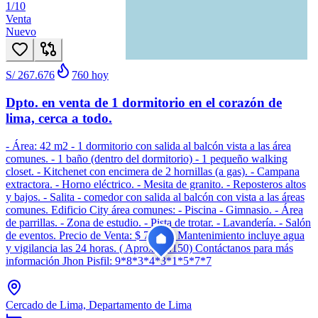
1
/
10
Venta
Nuevo
S/ 267.676
760
hoy
Dpto. en venta de 1 dormitorio en el corazón de
lima, cerca a todo.
- Área: 42 m2 - 1 dormitorio con salida al balcón vista a las área
comunes. - 1 baño (dentro del dormitorio) - 1 pequeño walking
closet. - Kitchenet con encimera de 2 hornillas (a gas). - Campana
extractora. - Horno eléctrico. - Mesita de granito. - Reposteros altos
y bajos. - Salita - comedor con salida al balcón con vista a las áreas
comunes. Edificio City área comunes: - Piscina - Gimnasio. - Área
de parrillas. - Zona de estudio. - Pista de trotar. - Lavandería. - Salón
de eventos. Precio de Venta: $ 79,000 Mantenimiento incluye agua
y vigilancia las 24 horas. ( Aprox. S/.150) Contáctanos para más
información Jhon Pisfil: 9*8*3*4*3*1*5*7*7
Cercado de Lima, Departamento de Lima