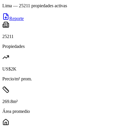
Lima
—
25211
propiedades activas
Reporte
25211
Propiedades
US$2K
Precio/m² prom.
269.8
m²
Área promedio