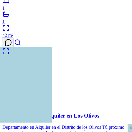
1
1
42
m²
1
/
18
Alquiler
Nuevo
DS
47
S/ 2000
835
hoy
Departamento en Alquiler en Los Olivos
Departamento en Alquiler en el Distrito de los Olivos Tú próximo