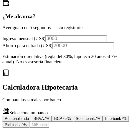
¿Me alcanza?
Averígualo en 5 segundos — sin registrarte
Ingreso mensual (
US$
)
Ahorro para entrada (
US$
)
Estimación orientativa (regla del 30%
, hipoteca 20 años al 7%
anual
). No es asesoría financiera.
Calculadora Hipotecaria
Compara tasas reales por banco
Selecciona un banco
Personalizado
BBVA
7
%
BCP
7.5
%
Scotiabank
7
%
Interbank
7
%
Pichincha
9
%
MiBanco