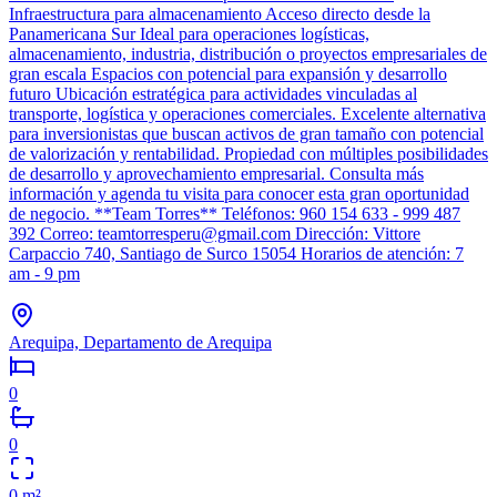
Infraestructura para almacenamiento Acceso directo desde la
Panamericana Sur Ideal para operaciones logísticas,
almacenamiento, industria, distribución o proyectos empresariales de
gran escala Espacios con potencial para expansión y desarrollo
futuro Ubicación estratégica para actividades vinculadas al
transporte, logística y operaciones comerciales. Excelente alternativa
para inversionistas que buscan activos de gran tamaño con potencial
de valorización y rentabilidad. Propiedad con múltiples posibilidades
de desarrollo y aprovechamiento empresarial. Consulta más
información y agenda tu visita para conocer esta gran oportunidad
de negocio. **Team Torres** Teléfonos: 960 154 633 - 999 487
392 Correo: teamtorresperu@gmail.com Dirección: Vittore
Carpaccio 740, Santiago de Surco 15054 Horarios de atención: 7
am - 9 pm
Arequipa, Departamento de Arequipa
0
0
0
m²