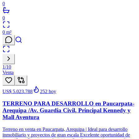
0
0
0
m²
1
/
10
Venta
US$ 5.023.788
252
hoy
TERRENO PARA DESARROLLO en Paucarpata-
Arequipa /Av. Guardia Civil, Principal Kennedy y
Mall Aventura
Terreno en venta en Paucarpata, Arequipa | Ideal para desarrollo
inmobiliario y proyectos de gran escala Excelente oportunidad de