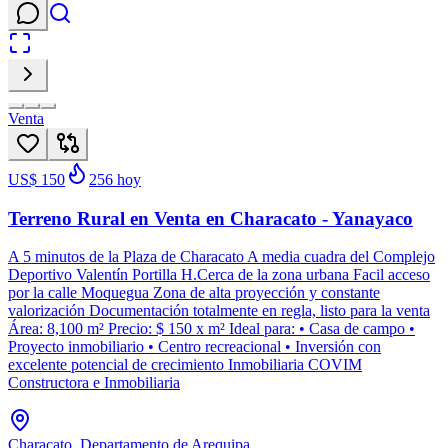
Venta
US$ 150
256
hoy
Terreno Rural en Venta en Characato - Yanayaco
A 5 minutos de la Plaza de Characato A media cuadra del Complejo
Deportivo Valentín Portilla H.Cerca de la zona urbana Facil acceso
por la calle Moquegua Zona de alta proyección y constante
valorización Documentación totalmente en regla, listo para la venta
Área: 8,100 m² Precio: $ 150 x m² Ideal para: • Casa de campo •
Proyecto inmobiliario • Centro recreacional • Inversión con
excelente potencial de crecimiento Inmobiliaria COVIM
Constructora e Inmobiliaria
Characato, Departamento de Arequipa