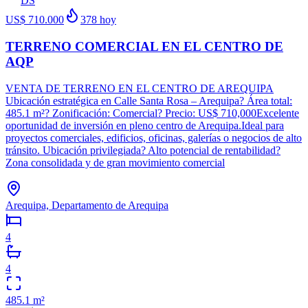
DS
US$ 710.000
378
hoy
TERRENO COMERCIAL EN EL CENTRO DE
AQP
VENTA DE TERRENO EN EL CENTRO DE AREQUIPA
Ubicación estratégica en Calle Santa Rosa – Arequipa? Área total:
485.1 m²? Zonificación: Comercial? Precio: US$ 710,000Excelente
oportunidad de inversión en pleno centro de Arequipa.Ideal para
proyectos comerciales, edificios, oficinas, galerías o negocios de alto
tránsito. Ubicación privilegiada? Alto potencial de rentabilidad?
Zona consolidada y de gran movimiento comercial
Arequipa, Departamento de Arequipa
4
4
485.1
m²