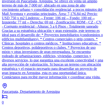
inversión en Paucarpata, Arequipa. Se ofrece en venta un amplio
terreno de más de 7,000 m², ubicado en una zona de alto
crecimiento urbano y consolidación residencial, a pocos minutos del
Mall Aventura y avenidas principales. Área: 7,176.84 m2 Precio:
USD 750 x m2 Linderos: -- Frente: 106 ml -- Fondo: 100 ml --
Izquierda: 77 ml -- Derecha: 69 ml - Zonificación: RDM - CZ - CV
- Conjunto residencial - Alturas: 5 a 6 Pisos - Totalmente saneado
Gracias a su estratégica ubicación y gran extensión, este terreno es
ideal para el desarrollo de: * Proyectos inmobiliarios (condominios o
edificios multifamiliares). * Centros comerciales o strip centers. *
Clínicas, hospitales o centros médicos. * Instituciones educativas. *
Centros deportivos, polideportivos o clubes. * Proyectos de uso
mixto y otras inversiones de gran envergadura. Se encuentra
rodeado de urbanizaciones, edificios, viviendas, comercios y
diversos servicios, lo que garantiza una excelente conectividad y una
alta proyección de valorización. Si buscas un terreno con ubicación
estratégica y el espacio necesario para desarrollar un proyecto de
gran impacto en Arequipa, esta es una oportunidad única.
Contáctanos para recibir mayor información y coordinar una visita.
Paucarpata, Departamento de Arequipa
0