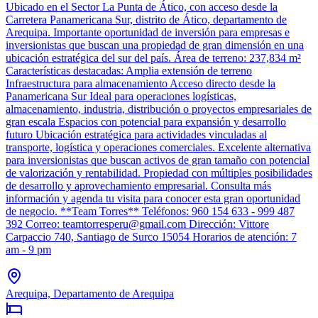
Ubicado en el Sector La Punta de Ático, con acceso desde la
Carretera Panamericana Sur, distrito de Ático, departamento de
Arequipa. Importante oportunidad de inversión para empresas e
inversionistas que buscan una propiedad de gran dimensión en una
ubicación estratégica del sur del país. Área de terreno: 237,834 m²
Características destacadas: Amplia extensión de terreno
Infraestructura para almacenamiento Acceso directo desde la
Panamericana Sur Ideal para operaciones logísticas,
almacenamiento, industria, distribución o proyectos empresariales de
gran escala Espacios con potencial para expansión y desarrollo
futuro Ubicación estratégica para actividades vinculadas al
transporte, logística y operaciones comerciales. Excelente alternativa
para inversionistas que buscan activos de gran tamaño con potencial
de valorización y rentabilidad. Propiedad con múltiples posibilidades
de desarrollo y aprovechamiento empresarial. Consulta más
información y agenda tu visita para conocer esta gran oportunidad
de negocio. **Team Torres** Teléfonos: 960 154 633 - 999 487
392 Correo: teamtorresperu@gmail.com Dirección: Vittore
Carpaccio 740, Santiago de Surco 15054 Horarios de atención: 7
am - 9 pm
Arequipa, Departamento de Arequipa