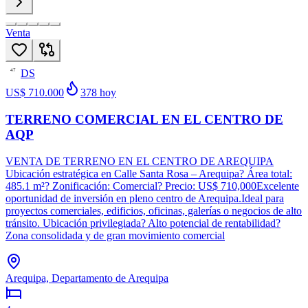
Venta
DS
47
US$ 710.000
378
hoy
TERRENO COMERCIAL EN EL CENTRO DE
AQP
VENTA DE TERRENO EN EL CENTRO DE AREQUIPA
Ubicación estratégica en Calle Santa Rosa – Arequipa? Área total:
485.1 m²? Zonificación: Comercial? Precio: US$ 710,000Excelente
oportunidad de inversión en pleno centro de Arequipa.Ideal para
proyectos comerciales, edificios, oficinas, galerías o negocios de alto
tránsito. Ubicación privilegiada? Alto potencial de rentabilidad?
Zona consolidada y de gran movimiento comercial
Arequipa, Departamento de Arequipa