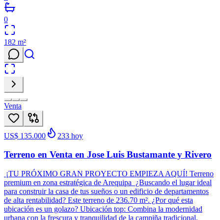
0
182
m²
Venta
US$ 135.000
233
hoy
Terreno en Venta en Jose Luis Bustamante y Rivero
¡TU PRÓXIMO GRAN PROYECTO EMPIEZA AQUÍ! Terreno
premium en zona estratégica de Arequipa ¿Buscando el lugar ideal
para construir la casa de tus sueños o un edificio de departamentos
de alta rentabilidad? Este terreno de 236.70 m². ¿Por qué esta
ubicación es un golazo? Ubicación top: Combina la modernidad
urbana con la frescura y tranquilidad de la campiña tradicional.