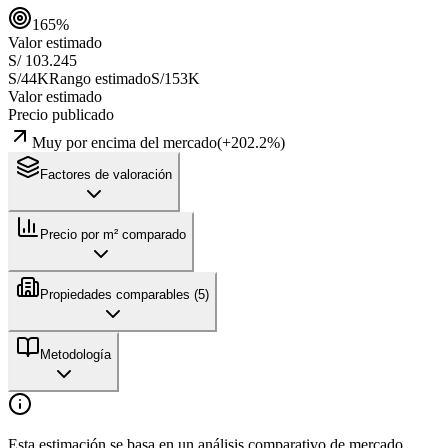
165
%
Valor estimado
S/ 103.245
S/44K
Rango estimado
S/153K
Valor estimado
Precio publicado
Muy por encima del mercado
(
+
202.2
%)
Factores de valoración
Precio por m² comparado
Propiedades comparables (
5
)
Metodología
Esta estimación se basa en un análisis comparativo de mercado