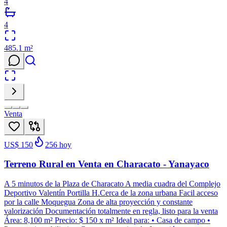
4
4
485.1
m²
Venta
US$ 150
256
hoy
Terreno Rural en Venta en Characato - Yanayaco
A 5 minutos de la Plaza de Characato A media cuadra del Complejo
Deportivo Valentín Portilla H.Cerca de la zona urbana Facil acceso
por la calle Moquegua Zona de alta proyección y constante
valorización Documentación totalmente en regla, listo para la venta
Área: 8,100 m² Precio: $ 150 x m² Ideal para: • Casa de campo •