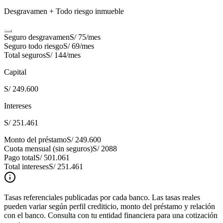
Desgravamen + Todo riesgo inmueble
Seguro desgravamen
S/ 75
/mes
Seguro todo riesgo
S/ 69
/mes
Total seguros
S/ 144
/mes
Capital
S/ 249.600
Intereses
S/ 251.461
Monto del préstamo
S/ 249.600
Cuota mensual (sin seguros)
S/ 2088
Pago total
S/ 501.061
Total intereses
S/ 251.461
Tasas referenciales publicadas por cada banco. Las tasas reales
pueden variar según perfil crediticio, monto del préstamo y relación
con el banco. Consulta con tu entidad financiera para una cotización