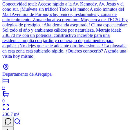
Conectividad total: Acceso rápido a la Av. Kennedy, Av. Jesús y el
cono sur. ¡Muévete sin tráfico! Todo a la mano: A solo minutos del
Mall Aventura de Porongoche, bancos, restaurantes y zonas de
entretenimiento. Zona educativa premium: Muy cerca de TECSUP y
colegios de prestigio. ¡Alta demanda asegurada! Clima espectacular:
Sol todo el año y ambientes cálidos por naturaleza. Metraje ideal:
236.70 m² con un potencial constructivo increíble para una
residencia amplia con jardín y cochera, o departamentos para
alquilar. ¡No dejes que se te adelante otro inversionista! La plusvalía
en esta zona está subiendo rápido. ¿Quieres conocerlo? Agenda una
visita hoy mismo.
Departamento de Arequipa
0
0
236.7
m²