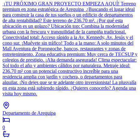
¡TU PRÓXIMO GRAN PROYECTO EMPIEZA AQUÍ! Terreno
premium en zona estratégica de Arequipa ¿Buscando el lugar ideal
para construir la casa de tus sueños o un edificio de departamentos
de alta rentabilidad? Este terreno de 236.70 m². ¿Por qué esta
ubicación es un golazo? Ubicación top: Combina la modernidad
urbana con la frescura y tranquilidad de la campiña tradicional.
Conectividad total: Acceso rápido a la Av. Kennedy, Av. Jesús y el
cono sur. ¡Muévete sin tráfico! Todo a la mano: A solo minutos del
Mall Aventura de Porongoche, bancos, restaurantes y zonas de
entretenimiento. Zona educativa premium: Muy cerca de TECSUP y
colegios de prestigio. ¡Alta demanda asegurada! Clima espectacular:
Sol todo el año y ambientes cálidos por naturaleza. Metraje ideal:
236.70 m² con un potencial constructivo increíble para una
residencia amplia con jardín y cochera, o departamentos para
alquilar. ¡No dejes que se te adelante otro inversionista! La plusvalía
en esta zona está subiendo rápido. ¿Quieres conocerlo? Agenda una
visita hoy mismo.
Departamento de Arequipa
0