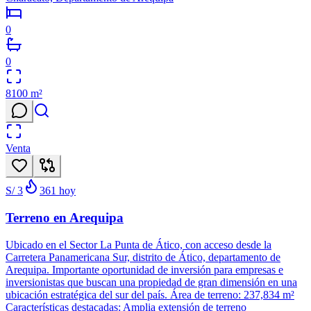
0
0
8100
m²
Venta
S/ 3
361
hoy
Terreno en Arequipa
Ubicado en el Sector La Punta de Ático, con acceso desde la
Carretera Panamericana Sur, distrito de Ático, departamento de
Arequipa. Importante oportunidad de inversión para empresas e
inversionistas que buscan una propiedad de gran dimensión en una
ubicación estratégica del sur del país. Área de terreno: 237,834 m²
Características destacadas: Amplia extensión de terreno