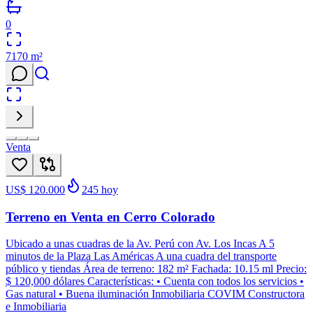
0
7170
m²
Venta
US$ 120.000
245
hoy
Terreno en Venta en Cerro Colorado
Ubicado a unas cuadras de la Av. Perú con Av. Los Incas A 5
minutos de la Plaza Las Américas A una cuadra del transporte
público y tiendas Área de terreno: 182 m² Fachada: 10.15 ml Precio:
$ 120,000 dólares Características: • Cuenta con todos los servicios •
Gas natural • Buena iluminación Inmobiliaria COVIM Constructora
e Inmobiliaria