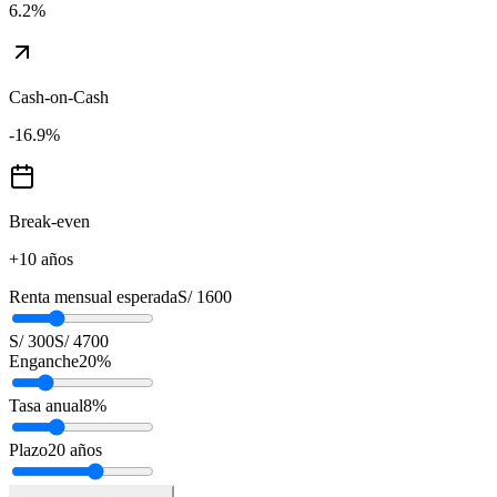
6.2
%
Cash-on-Cash
-16.9
%
Break-even
+10 años
Renta mensual esperada
S/ 1600
S/ 300
S/ 4700
Enganche
20
%
Tasa anual
8
%
Plazo
20
años