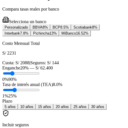
Compara tasas reales por banco
Selecciona un banco
Personalizado
BBVA
8
%
BCP
8.5
%
Scotiabank
8
%
Interbank
7.8
%
Pichincha
13
%
MiBanco
16.52
%
Costo Mensual Total
S/ 2231
Cuota:
S/ 2088
|
Seguros:
S/ 144
Enganche
20
% —
S/ 62.400
0%
90%
Tasa de interés anual (TEA)
8.0
%
1
%
25
%
Plazo
5
años
10
años
15
años
20
años
25
años
30
años
Incluir seguros