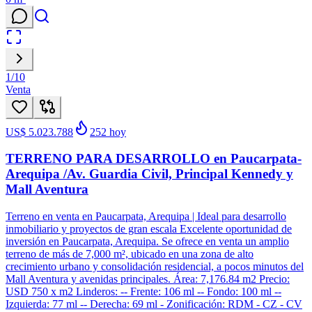
1
/
10
Venta
US$ 5.023.788
252
hoy
TERRENO PARA DESARROLLO en Paucarpata-
Arequipa /Av. Guardia Civil, Principal Kennedy y
Mall Aventura
Terreno en venta en Paucarpata, Arequipa | Ideal para desarrollo
inmobiliario y proyectos de gran escala Excelente oportunidad de
inversión en Paucarpata, Arequipa. Se ofrece en venta un amplio
terreno de más de 7,000 m², ubicado en una zona de alto
crecimiento urbano y consolidación residencial, a pocos minutos del
Mall Aventura y avenidas principales. Área: 7,176.84 m2 Precio:
USD 750 x m2 Linderos: -- Frente: 106 ml -- Fondo: 100 ml --
Izquierda: 77 ml -- Derecha: 69 ml - Zonificación: RDM - CZ - CV