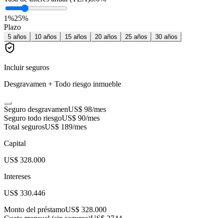
1
%
25
%
Plazo
5
años
10
años
15
años
20
años
25
años
30
años
Incluir seguros
Desgravamen + Todo riesgo inmueble
Seguro desgravamen
US$ 98
/mes
Seguro todo riesgo
US$ 90
/mes
Total seguros
US$ 189
/mes
Capital
US$ 328.000
Intereses
US$ 330.446
Monto del préstamo
US$ 328.000