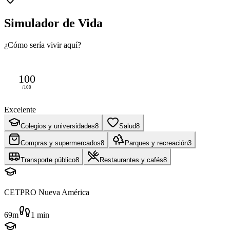
Simulador de Vida
¿Cómo sería vivir aquí?
100
/100
Excelente
Colegios y universidades
8
Salud
8
Compras y supermercados
8
Parques y recreación
3
Transporte público
8
Restaurantes y cafés
8
CETPRO Nueva América
69m
1
min