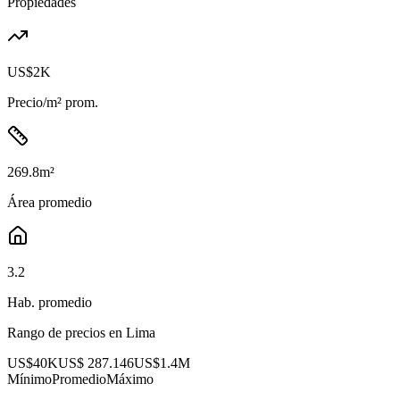
Propiedades
US$2K
Precio/m² prom.
269.8
m²
Área promedio
3.2
Hab. promedio
Rango de precios en
Lima
US$40K
US$ 287.146
US$1.4M
Mínimo
Promedio
Máximo