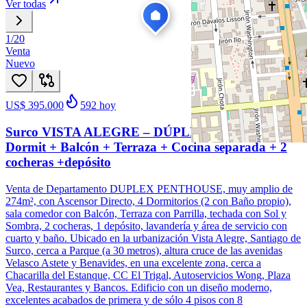
Ver todas
1
/
20
Venta
Nuevo
US$ 395.000
592
hoy
Surco VISTA ALEGRE – DÚPLEX Penthouse de 4
Dormit + Balcón + Terraza + Cocina separada + 2
cocheras +depósito
Venta de Departamento DUPLEX PENTHOUSE, muy amplio de
274m², con Ascensor Directo, 4 Dormitorios (2 con Baño propio),
sala comedor con Balcón, Terraza con Parrilla, techada con Sol y
Sombra, 2 cocheras, 1 depósito, lavandería y área de servicio con
cuarto y baño. Ubicado en la urbanización Vista Alegre, Santiago de
Surco, cerca a Parque (a 30 metros), altura cruce de las avenidas
Velasco Astete y Benavides, en una excelente zona, cerca a
Chacarilla del Estanque, CC El Trigal, Autoservicios Wong, Plaza
Vea, Restaurantes y Bancos. Edificio con un diseño moderno,
excelentes acabados de primera y de sólo 4 pisos con 8