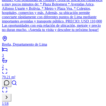
a muy pocos minutos de: * Plaza Bolognesi * Avenidas Arica,
Alfonso Ugarte y Bolivia. * Metro y Plaza Vea. * Colegios,
hospitales, comercios y más. Además, su ubicación permite
conectarte rápidamente con diferentes puntos de Lima mediante
importantes avenidas y transporte público. PRECIO: USD 110,000
Las oportunidades con esta relación de ubicación, metraje y precio
no duran mucho. ¡Agenda tu visita y descubre tu próximo hogar!
Breña, Departamento de Lima
3
2
79.21
m²
1
/
18