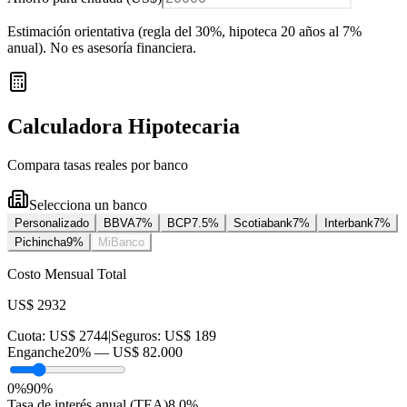
Estimación orientativa (regla del 30%
, hipoteca 20 años al 7%
anual
). No es asesoría financiera.
Calculadora Hipotecaria
Compara tasas reales por banco
Selecciona un banco
Personalizado
BBVA
7
%
BCP
7.5
%
Scotiabank
7
%
Interbank
7
%
Pichincha
9
%
MiBanco
Costo Mensual Total
US$ 2932
Cuota:
US$ 2744
|
Seguros:
US$ 189
Enganche
20
% —
US$ 82.000
0%
90%
Tasa de interés anual (TEA)
8.0
%