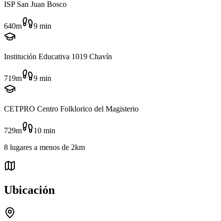
ISP San Juan Bosco
640m
9
min
Institución Educativa 1019 Chavín
719m
9
min
CETPRO Centro Folklorico del Magisterio
729m
10
min
8
lugares
a menos de
2km
Ubicación