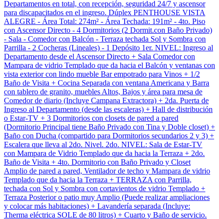
Departamentos en total, con recepción, seguridad 24/7 y ascensor
para discapacitados en el ingreso. Dúplex PENTHOUSE VISTA
ALEGRE - Área Total: 274m² - Área Techada: 191m² - 4to. Piso
con Ascensor Directo - 4 Dormitorios (2 Dormit.con Baño Privado)
- Sala - Comedor con Balcón - Terraza techada Sol y Sombra con
Parrilla - 2 Cocheras (Lineales) - 1 Depósito 1er. NIVEL: Ingreso al
Departamento desde el Ascensor Directo + Sala Comedor con
Mampara de vidrio Templado que da hacia el Balcón y ventanas con
vista exterior con lindo mueble Bar empotrado para Vinos + 1/2
Baño de Visita + Cocina Separada con ventana Americana y Barra
con tablero de granito, muebles Altos, Bajos y área para mesa de
Comedor de diario (Incluye Campana Extractora) + 2da. Puerta de
Ingreso al Departamento (desde las escaleras) + Hall de distribución
o Estar-TV + 3 Dormitorios con closets de pared a pared
(Dormitorio Principal tiene Baño Privado con Tina y Doble closet) +
Baño con Ducha (compartido para Dormitorios secundarios 2 y 3) +
Escalera que lleva al 2do. Nivel. 2do. NIVEL: Sala de Estar-TV
con Mampara de Vidrio Templado que da hacia la Terraza + 2do.
Baño de Visita + 4to. Dormitorio con Baño Privado y Closet
Amplio de pared a pared, Ventilador de techo y Mampara de vidrio
Templado que da hacia la Terraza + TERRAZA con Parrilla,
techada con Sol y Sombra con cortavientos de vidrio Templado +
Terraza Posterior o patio muy Amplio (Puede realizar ampliaciones
y colocar más habitaciones) + Lavandería separada (Incluye:
Therma eléctrica SOLE de 80 litros) + Cuarto y Baño de servicio.