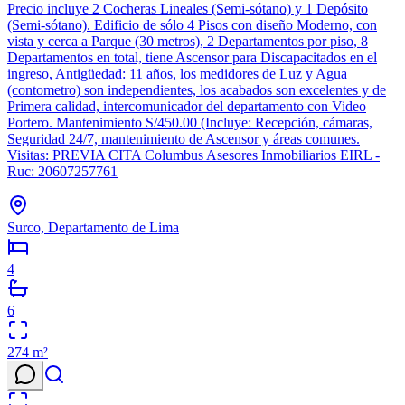
Precio incluye 2 Cocheras Lineales (Semi-sótano) y 1 Depósito
(Semi-sótano). Edificio de sólo 4 Pisos con diseño Moderno, con
vista y cerca a Parque (30 metros), 2 Departamentos por piso, 8
Departamentos en total, tiene Ascensor para Discapacitados en el
ingreso, Antigüedad: 11 años, los medidores de Luz y Agua
(contometro) son independientes, los acabados son excelentes y de
Primera calidad, intercomunicador del departamento con Video
Portero. Mantenimiento S/450.00 (Incluye: Recepción, cámaras,
Seguridad 24/7, mantenimiento de Ascensor y áreas comunes.
Visitas: PREVIA CITA Columbus Asesores Inmobiliarios EIRL -
Ruc: 20607257761
Surco, Departamento de Lima
4
6
274
m²