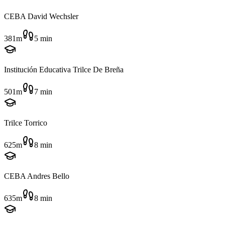
CEBA David Wechsler
381m
5
min
Institución Educativa Trilce De Breña
501m
7
min
Trilce Torrico
625m
8
min
CEBA Andres Bello
635m
8
min