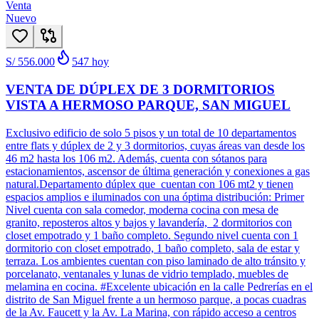
Venta
Nuevo
S/ 556.000
547
hoy
VENTA DE DÚPLEX DE 3 DORMITORIOS
VISTA A HERMOSO PARQUE, SAN MIGUEL
Exclusivo edificio de solo 5 pisos y un total de 10 departamentos
entre flats y dúplex de 2 y 3 dormitorios, cuyas áreas van desde los
46 m2 hasta los 106 m2. Además, cuenta con sótanos para
estacionamientos, ascensor de última generación y conexiones a gas
natural.Departamento dúplex que cuentan con 106 mt2 y tienen
espacios amplios e iluminados con una óptima distribución: Primer
Nivel cuenta con sala comedor, moderna cocina con mesa de
granito, reposteros altos y bajos y lavandería, 2 dormitorios con
closet empotrado y 1 baño completo. Segundo nivel cuenta con 1
dormitorio con closet empotrado, 1 baño completo, sala de estar y
terraza. Los ambientes cuentan con piso laminado de alto tránsito y
porcelanato, ventanales y lunas de vidrio templado, muebles de
melamina en cocina. #Excelente ubicación en la calle Pedrerías en el
distrito de San Miguel frente a un hermoso parque, a pocas cuadras
de la Av. Faucett y la Av. La Marina, con rápido acceso a centros