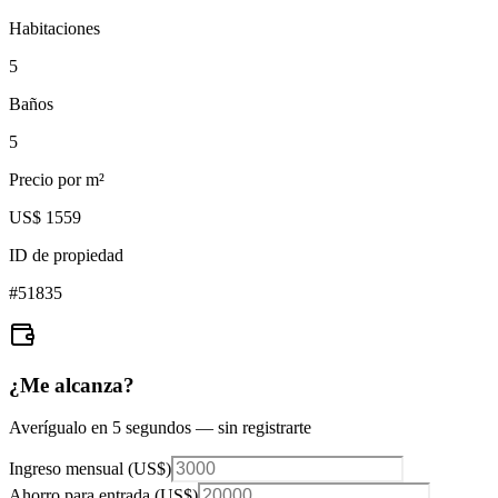
Habitaciones
5
Baños
5
Precio por m²
US$ 1559
ID de propiedad
#
51835
¿Me alcanza?
Averígualo en 5 segundos — sin registrarte
Ingreso mensual (
US$
)
Ahorro para entrada (
US$
)