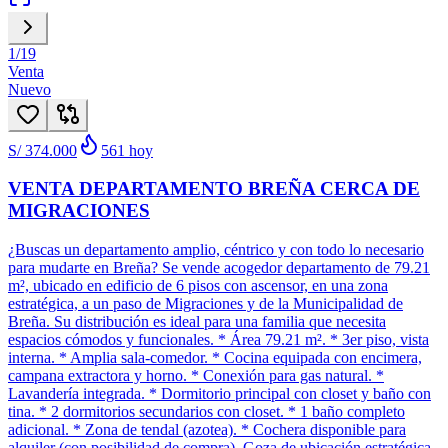
1
/
19
Venta
Nuevo
S/ 374.000
561
hoy
VENTA DEPARTAMENTO BREÑA CERCA DE
MIGRACIONES
¿Buscas un departamento amplio, céntrico y con todo lo necesario
para mudarte en Breña? Se vende acogedor departamento de 79.21
m², ubicado en edificio de 6 pisos con ascensor, en una zona
estratégica, a un paso de Migraciones y de la Municipalidad de
Breña. Su distribución es ideal para una familia que necesita
espacios cómodos y funcionales. * Área 79.21 m². * 3er piso, vista
interna. * Amplia sala-comedor. * Cocina equipada con encimera,
campana extractora y horno. * Conexión para gas natural. *
Lavandería integrada. * Dormitorio principal con closet y baño con
tina. * 2 dormitorios secundarios con closet. * 1 baño completo
adicional. * Zona de tendal (azotea). * Cochera disponible para
alquiler (con posibilidad de compra). Goza de ubicación estratégica,