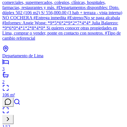
comerciales, supermercados, colegios, clínicas, hospitales,
farmacias, restaurantes y más. #Departamentos disponibles: Dpto.
dúplex 502 (106 m2) S/ 556,000.00 (3 hab + terraza - vista interna)
NO COCHERA #Entrega inmedita #Estreno/No se paga alcabala
#Informes: Angie Wong: *9*5*6*2*9*2*7*4*4* Julia Balarezo:
*9*6*0*4*1*2*8*4*0* Si quieres conocer otras propiedades en
Lima, comprar o vender, ponte en contacto con nosotros. #Tipo de
cambio referencial
Departamento de Lima
3
2
106
m²
1
/
12