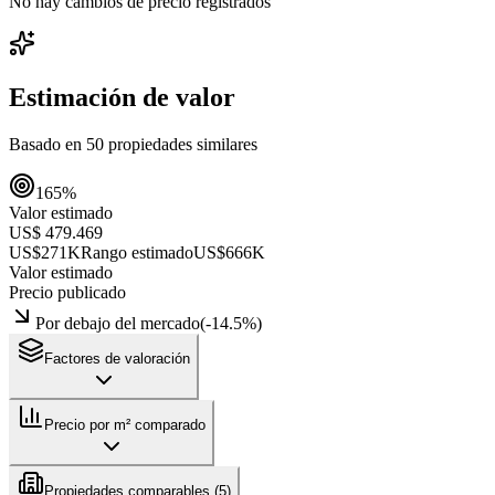
No hay cambios de precio registrados
Estimación de valor
Basado en
50
propiedades similares
165
%
Valor estimado
US$ 479.469
US$271K
Rango estimado
US$666K
Valor estimado
Precio publicado
Por debajo del mercado
(
-14.5
%)
Factores de valoración
Precio por m² comparado
Propiedades comparables (
5
)