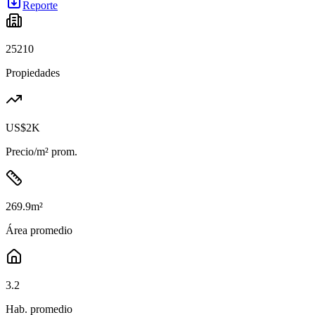
Reporte
25210
Propiedades
US$2K
Precio/m² prom.
269.9
m²
Área promedio
3.2
Hab. promedio