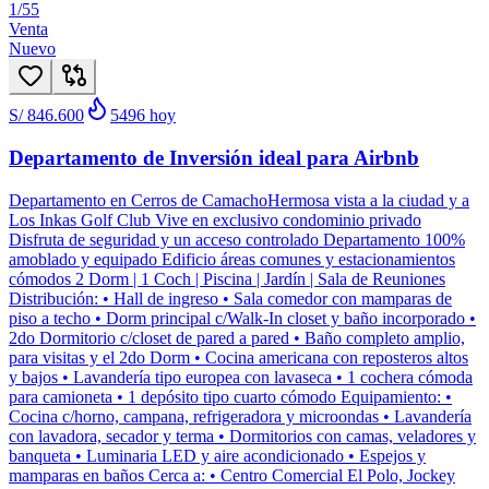
1
/
55
Venta
Nuevo
S/ 846.600
5496
hoy
Departamento de Inversión ideal para Airbnb
Departamento en Cerros de CamachoHermosa vista a la ciudad y a
Los Inkas Golf Club Vive en exclusivo condominio privado
Disfruta de seguridad y un acceso controlado Departamento 100%
amoblado y equipado Edificio áreas comunes y estacionamientos
cómodos 2 Dorm | 1 Coch | Piscina | Jardín | Sala de Reuniones
Distribución: • Hall de ingreso • Sala comedor con mamparas de
piso a techo • Dorm principal c/Walk-In closet y baño incorporado •
2do Dormitorio c/closet de pared a pared • Baño completo amplio,
para visitas y el 2do Dorm • Cocina americana con reposteros altos
y bajos • Lavandería tipo europea con lavaseca • 1 cochera cómoda
para camioneta • 1 depósito tipo cuarto cómodo Equipamiento: •
Cocina c/horno, campana, refrigeradora y microondas • Lavandería
con lavadora, secador y terma • Dormitorios con camas, veladores y
banqueta • Luminaria LED y aire acondicionado • Espejos y
mamparas en baños Cerca a: • Centro Comercial El Polo, Jockey