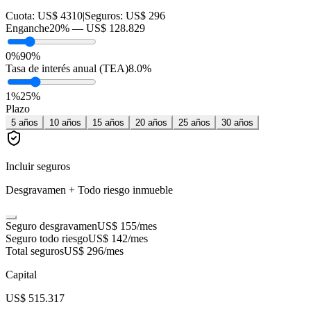
Cuota:
US$ 4310
|
Seguros:
US$ 296
Enganche
20
% —
US$ 128.829
0%
90%
Tasa de interés anual (TEA)
8.0
%
1
%
25
%
Plazo
5
años
10
años
15
años
20
años
25
años
30
años
Incluir seguros
Desgravamen + Todo riesgo inmueble
Seguro desgravamen
US$ 155
/mes
Seguro todo riesgo
US$ 142
/mes
Total seguros
US$ 296
/mes
Capital
US$ 515.317