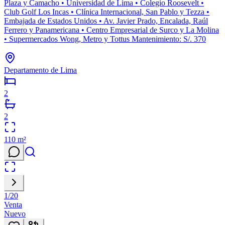
Plaza y Camacho • Universidad de Lima • Colegio Roosevelt •
Club Golf Los Incas • Clínica Internacional, San Pablo y Tezza •
Embajada de Estados Unidos • Av. Javier Prado, Encalada, Raúl
Ferrero y Panamericana • Centro Empresarial de Surco y La Molina
• Supermercados Wong, Metro y Tottus Mantenimiento: S/. 370
Departamento de Lima
2
2
110
m²
1
/
20
Venta
Nuevo