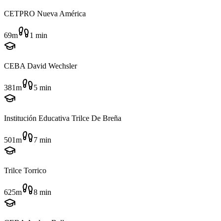
CETPRO Nueva América
69m
1
min
CEBA David Wechsler
381m
5
min
Institución Educativa Trilce De Breña
501m
7
min
Trilce Torrico
625m
8
min