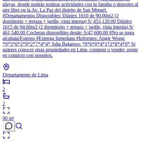
playas, donde podrás realizar actividades con tu familia o deportes al
aire libre en la Av. La Paz del distrito de San Miguel.
#Departamentos Disponibles: Dúplex 1610 de 90.00m2 (2
dormitorio + terraza + jardín, vista interna) S/ 453,120.00 Dúplex
1615 de 94.60m2 (2 dormitorio + terraza + jardín, vista interna) S/
461,540.00 Cocheras disponibles desde: S/47,600.00 #No se paga
alcabala/Estreno #Entrega Inmediata #Informes: Angie Wong:
*9*5*6*2*9*2*7*4*4* Julia Balarezo: *9*6*0*4*1*2*8*4*0* Si
quieres conocer otras propiedades en Lima, comprar o vender, ponte
en contacto con nosotros.
Departamento de Lima
2
2
90
m²