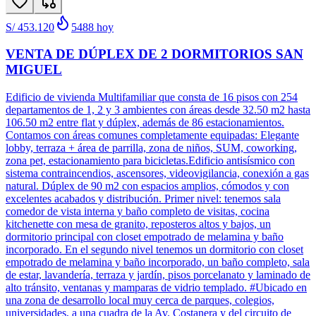
S/ 453.120
5488
hoy
VENTA DE DÚPLEX DE 2 DORMITORIOS SAN
MIGUEL
Edificio de vivienda Multifamiliar que consta de 16 pisos con 254
departamentos de 1, 2 y 3 ambientes con áreas desde 32.50 m2 hasta
106.50 m2 entre flat y dúplex, además de 86 estacionamientos.
Contamos con áreas comunes completamente equipadas: Elegante
lobby, terraza + área de parrilla, zona de niños, SUM, coworking,
zona pet, estacionamiento para bicicletas.Edificio antisísmico con
sistema contraincendios, ascensores, videovigilancia, conexión a gas
natural. Dúplex de 90 m2 con espacios amplios, cómodos y con
excelentes acabados y distribución. Primer nivel: tenemos sala
comedor de vista interna y baño completo de visitas, cocina
kitchenette con mesa de granito, reposteros altos y bajos, un
dormitorio principal con closet empotrado de melamina y baño
incorporado. En el segundo nivel tenemos un dormitorio con closet
empotrado de melamina y baño incorporado, un baño completo, sala
de estar, lavandería, terraza y jardín, pisos porcelanato y laminado de
alto tránsito, ventanas y mamparas de vidrio templado. #Ubicado en
una zona de desarrollo local muy cerca de parques, colegios,
universidades, a una cuadra de la Av. Costanera y del circuito de