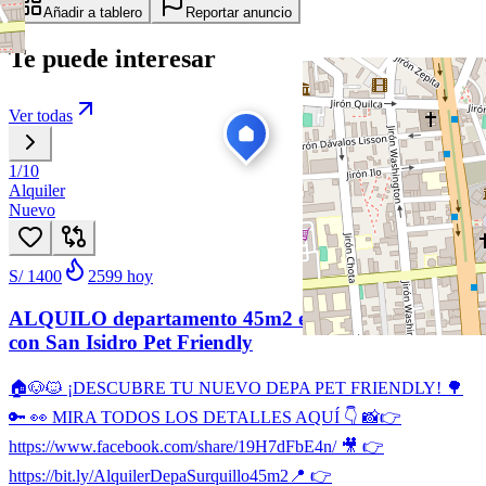
Añadir a tablero
Reportar anuncio
Te puede interesar
Ver todas
1
/
10
Alquiler
Nuevo
S/ 1400
2599
hoy
ALQUILO departamento 45m2 en Surquillo Limite
con San Isidro Pet Friendly
🏠🐶🐱 ¡DESCUBRE TU NUEVO DEPA PET FRIENDLY! 🌳
🔑 👀 MIRA TODOS LOS DETALLES AQUÍ 👇 📸👉
https://www.facebook.com/share/19H7dFbE4n/ 🎥 👉
https://bit.ly/AlquilerDepaSurquillo45m2 ​📍 👉