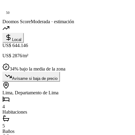
50
Doomos Score
Moderada · estimación
Local
US$ 644.146
US$ 2876
/m²
34
% bajo la media de la zona
Avísame si baja de precio
Lima, Departamento de Lima
4
Habitaciones
5
Baños