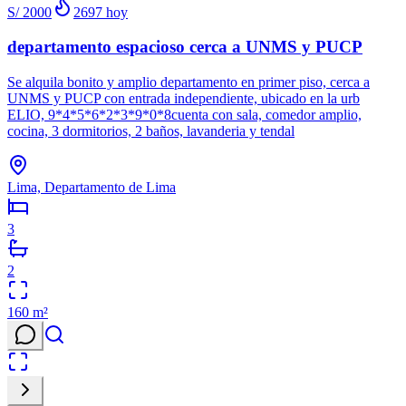
S/ 2000
2697
hoy
departamento espacioso cerca a UNMS y PUCP
Se alquila bonito y amplio departamento en primer piso, cerca a
UNMS y PUCP con entrada independiente, ubicado en la urb
ELIO, 9*4*5*6*2*3*9*0*8cuenta con sala, comedor amplio,
cocina, 3 dormitorios, 2 baños, lavanderia y tendal
Lima, Departamento de Lima
3
2
160
m²