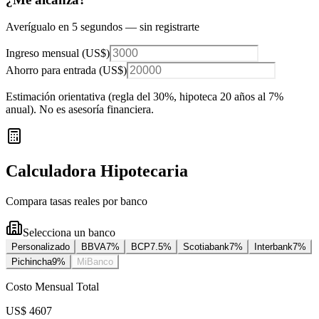
Averígualo en 5 segundos — sin registrarte
Ingreso mensual (
US$
)
Ahorro para entrada (
US$
)
Estimación orientativa (regla del 30%
, hipoteca 20 años al 7%
anual
). No es asesoría financiera.
Calculadora Hipotecaria
Compara tasas reales por banco
Selecciona un banco
Personalizado
BBVA
7
%
BCP
7.5
%
Scotiabank
7
%
Interbank
7
%
Pichincha
9
%
MiBanco
Costo Mensual Total
US$ 4607