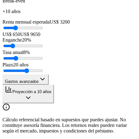
Break-even
+10 años
Renta mensual esperada
US$ 3200
US$ 650
US$ 9650
Enganche
20
%
Tasa anual
8
%
Plazo
20
años
Gastos avanzados
Proyección a 10 años
Cálculo referencial basado en supuestos que puedes ajustar. No
constituye asesoría financiera. Los retornos reales pueden variar
según el mercado, impuestos y condiciones del préstamo.