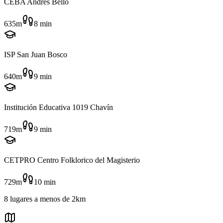
CEBA Andres Bello
635m
8
min
ISP San Juan Bosco
640m
9
min
Institución Educativa 1019 Chavín
719m
9
min
CETPRO Centro Folklorico del Magisterio
729m
10
min
8
lugares
a menos de
2km