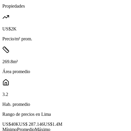
Propiedades
US$2K
Precio/m² prom.
269.8
m²
Área promedio
3.2
Hab. promedio
Rango de precios en
Lima
US$40K
US$ 287.146
US$1.4M
Mínimo
Promedio
Máximo