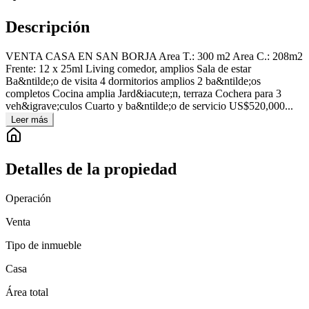
Descripción
VENTA CASA EN SAN BORJA Area T.: 300 m2 Area C.: 208m2
Frente: 12 x 25ml Living comedor, amplios Sala de estar
Ba&ntilde;o de visita 4 dormitorios amplios 2 ba&ntilde;os
completos Cocina amplia Jard&iacute;n, terraza Cochera para 3
veh&igrave;culos Cuarto y ba&ntilde;o de servicio US$520,000...
Leer más
Detalles de la propiedad
Operación
Venta
Tipo de inmueble
Casa
Área total