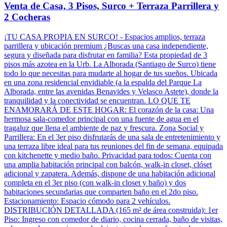
Venta de Casa, 3 Pisos, Surco + Terraza Parrillera y
2 Cocheras
¡TU CASA PROPIA EN SURCO! - Espacios amplios, terraza
parrillera y ubicación premium ¿Buscas una casa independiente,
segura y diseñada para disfrutar en familia? Esta propiedad de 3
pisos más azotea en la Urb. La Alborada (Santiago de Surco) tiene
todo lo que necesitas para mudarte al hogar de tus sueños. Ubicada
en una zona residencial envidiable (a la espalda del Parque La
Alborada, entre las avenidas Benavides y Velasco Astete), donde la
tranquilidad y la conectividad se encuentran. LO QUE TE
ENAMORARÁ DE ESTE HOGAR: El corazón de la casa: Una
hermosa sala-comedor principal con una fuente de agua en el
tragaluz que llena el ambiente de paz y frescura. Zona Social y
Parrillera: En el 3er piso disfrutarás de una sala de entretenimiento y
una terraza libre ideal para tus reuniones del fin de semana, equipada
con kitchenette y medio baño. Privacidad para todos: Cuenta con
una amplia habitación principal con balcón, walk-in closet, clóset
adicional y zapatera. Además, dispone de una habitación adicional
completa en el 3er piso (con walk-in closet y baño) y dos
habitaciones secundarias que comparten baño en el 2do piso.
Estacionamiento: Espacio cómodo para 2 vehículos.
DISTRIBUCIÓN DETALLADA (165 m² de área construida): 1er
Piso: Ingreso con comedor de diario, cocina cerrada, baño de visitas,