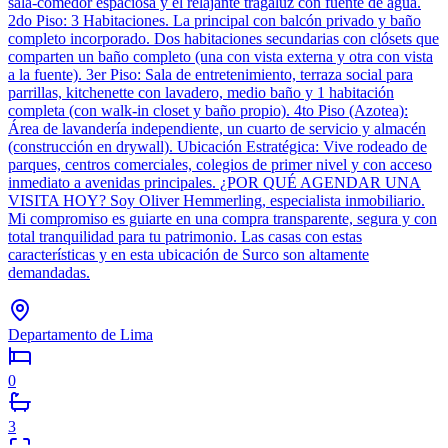
sala-comedor espaciosa y el relajante tragaluz con fuente de agua.
2do Piso: 3 Habitaciones. La principal con balcón privado y baño
completo incorporado. Dos habitaciones secundarias con clósets que
comparten un baño completo (una con vista externa y otra con vista
a la fuente). 3er Piso: Sala de entretenimiento, terraza social para
parrillas, kitchenette con lavadero, medio baño y 1 habitación
completa (con walk-in closet y baño propio). 4to Piso (Azotea):
Área de lavandería independiente, un cuarto de servicio y almacén
(construcción en drywall). Ubicación Estratégica: Vive rodeado de
parques, centros comerciales, colegios de primer nivel y con acceso
inmediato a avenidas principales. ¿POR QUÉ AGENDAR UNA
VISITA HOY? Soy Oliver Hemmerling, especialista inmobiliario.
Mi compromiso es guiarte en una compra transparente, segura y con
total tranquilidad para tu patrimonio. Las casas con estas
características y en esta ubicación de Surco son altamente
demandadas.
Departamento de Lima
0
3