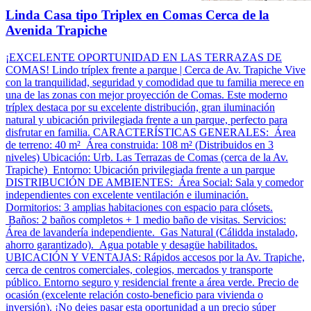
Linda Casa tipo Triplex en Comas Cerca de la
Avenida Trapiche
¡EXCELENTE OPORTUNIDAD EN LAS TERRAZAS DE
COMAS! Lindo tríplex frente a parque | Cerca de Av. Trapiche Vive
con la tranquilidad, seguridad y comodidad que tu familia merece en
una de las zonas con mejor proyección de Comas. Este moderno
tríplex destaca por su excelente distribución, gran iluminación
natural y ubicación privilegiada frente a un parque, perfecto para
disfrutar en familia. CARACTERÍSTICAS GENERALES: Área
de terreno: 40 m² Área construida: 108 m² (Distribuidos en 3
niveles) Ubicación: Urb. Las Terrazas de Comas (cerca de la Av.
Trapiche) Entorno: Ubicación privilegiada frente a un parque
DISTRIBUCIÓN DE AMBIENTES: Área Social: Sala y comedor
independientes con excelente ventilación e iluminación.
Dormitorios: 3 amplias habitaciones con espacio para clósets.
Baños: 2 baños completos + 1 medio baño de visitas. Servicios:
Área de lavandería independiente. Gas Natural (Cálidda instalado,
ahorro garantizado). Agua potable y desagüe habilitados.
UBICACIÓN Y VENTAJAS: Rápidos accesos por la Av. Trapiche,
cerca de centros comerciales, colegios, mercados y transporte
público. Entorno seguro y residencial frente a área verde. Precio de
ocasión (excelente relación costo-beneficio para vivienda o
inversión). ¡No dejes pasar esta oportunidad a un precio súper