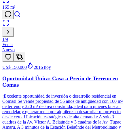
165
m²
1
/
9
Venta
Nuevo
US$ 150.000
2016
hoy
Oportunidad Única: Casa a Precio de Terreno en
Comas
¡Excelente oportunidad de inversión o desarrollo residencial en
Comas! Se vende propiedad de 55 años de antigüedad con 160 m²
de terreno y 320 m² de área construida, ideal para quienes buscan
remodelar y generar renta por alquileres o desarrollar un proyecto
desde cero. Ubicación estratégica y de alta demanda: A solo 3
cuadras de la Av. Víctor A. Belaúnde y 3 cuadras de la Av. Túpac
Amaru. A 3 minutos de la Estación Belaúnde del Metropolitano y