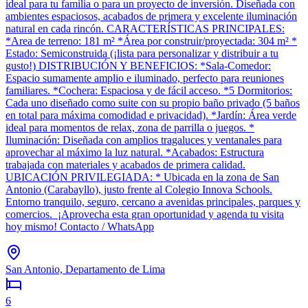
ideal para tu familia o para un proyecto de inversión. Diseñada con
ambientes espaciosos, acabados de primera y excelente iluminación
natural en cada rincón. CARACTERÍSTICAS PRINCIPALES:
*Area de terreno: 181 m² *Área por construir/proyectada: 304 m² *
Estado: Semiconstruida (¡lista para personalizar y distribuir a tu
gusto!) DISTRIBUCIÓN Y BENEFICIOS: *Sala-Comedor:
Espacio sumamente amplio e iluminado, perfecto para reuniones
familiares. *Cochera: Espaciosa y de fácil acceso. *5 Dormitorios:
Cada uno diseñado como suite con su propio baño privado (5 baños
en total para máxima comodidad e privacidad). *Jardín: Área verde
ideal para momentos de relax, zona de parrilla o juegos. *
Iluminación: Diseñada con amplios tragaluces y ventanales para
aprovechar al máximo la luz natural. *Acabados: Estructura
trabajada con materiales y acabados de primera calidad.
UBICACIÓN PRIVILEGIADA: * Ubicada en la zona de San
Antonio (Carabayllo), justo frente al Colegio Innova Schools.
Entorno tranquilo, seguro, cercano a avenidas principales, parques y
comercios. ¡Aprovecha esta gran oportunidad y agenda tu visita
hoy mismo! Contacto / WhatsApp
San Antonio, Departamento de Lima
6