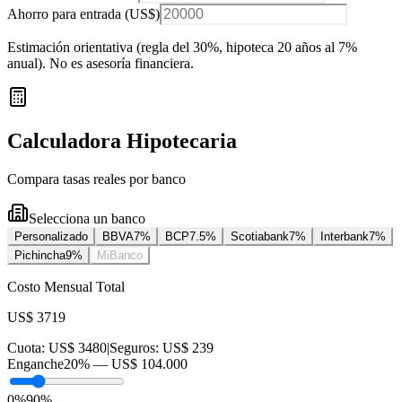
Ahorro para entrada (
US$
)
Estimación orientativa (regla del 30%
, hipoteca 20 años al 7%
anual
). No es asesoría financiera.
Calculadora Hipotecaria
Compara tasas reales por banco
Selecciona un banco
Personalizado
BBVA
7
%
BCP
7.5
%
Scotiabank
7
%
Interbank
7
%
Pichincha
9
%
MiBanco
Costo Mensual Total
US$ 3719
Cuota:
US$ 3480
|
Seguros:
US$ 239
Enganche
20
% —
US$ 104.000
0%
90%