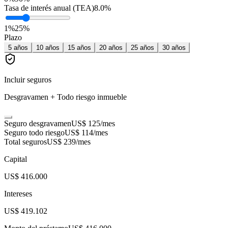
Tasa de interés anual (TEA)
8.0
%
1
%
25
%
Plazo
5
años
10
años
15
años
20
años
25
años
30
años
Incluir seguros
Desgravamen + Todo riesgo inmueble
Seguro desgravamen
US$ 125
/mes
Seguro todo riesgo
US$ 114
/mes
Total seguros
US$ 239
/mes
Capital
US$ 416.000
Intereses
US$ 419.102