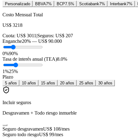
Personalizado
BBVA
7
%
BCP
7.5
%
Scotiabank
7
%
Interbank
7
%
Costo Mensual Total
US$ 3218
Cuota:
US$ 3011
|
Seguros:
US$ 207
Enganche
20
% —
US$ 90.000
0%
90%
Tasa de interés anual (TEA)
8.0
%
1
%
25
%
Plazo
5
años
10
años
15
años
20
años
25
años
30
años
Incluir seguros
Desgravamen + Todo riesgo inmueble
Seguro desgravamen
US$ 108
/mes
Seguro todo riesgo
US$ 99
/mes