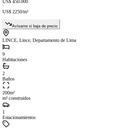
US$ 450.000
US$ 2250
/m²
Avísame si baja de precio
LINCE, Lince, Departamento de Lima
9
Habitaciones
2
Baños
200
m²
m² construidos
1
Estacionamientos