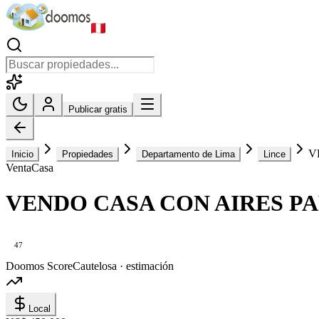
Publicar gratis
V
Inicio
Propiedades
Departamento de Lima
Lince
Venta
Casa
VENDO CASA CON AIRES PA
47
Doomos Score
Cautelosa · estimación
Local