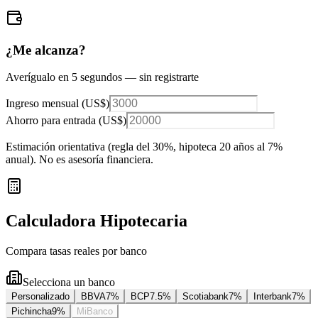
¿Me alcanza?
Averígualo en 5 segundos — sin registrarte
Ingreso mensual (
US$
)
Ahorro para entrada (
US$
)
Estimación orientativa (regla del 30%
, hipoteca 20 años al 7%
anual
). No es asesoría financiera.
Calculadora Hipotecaria
Compara tasas reales por banco
Selecciona un banco
Personalizado
BBVA
7
%
BCP
7.5
%
Scotiabank
7
%
Interbank
7
%
Pichincha
9
%
MiBanco