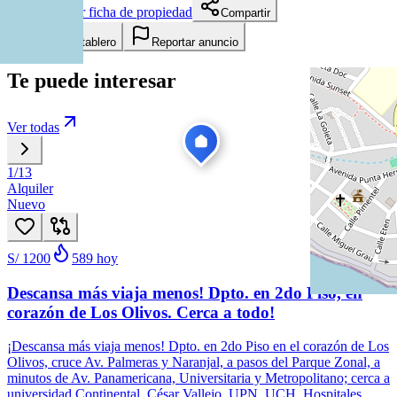
Descargar ficha de propiedad
Compartir
Añadir a tablero
Reportar anuncio
Te puede interesar
Ver todas
1
/
13
Alquiler
Nuevo
S/ 1200
589
hoy
Descansa más viaja menos! Dpto. en 2do Piso, en
corazón de Los Olivos. Cerca a todo!
¡Descansa más viaja menos! Dpto. en 2do Piso en el corazón de Los
Olivos, cruce Av. Palmeras y Naranjal, a pasos del Parque Zonal, a
minutos de Av. Panamericana, Universitaria y Metropolitano; cerca a
universidad Continental, César Vallejo, UPN, UCH, Hospitales,