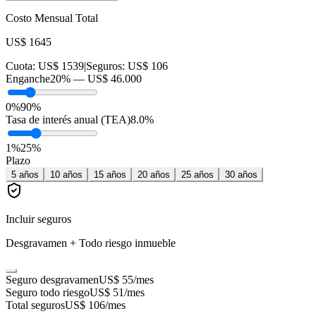
Costo Mensual Total
US$ 1645
Cuota:
US$ 1539
|
Seguros:
US$ 106
Enganche
20
% —
US$ 46.000
0%
90%
Tasa de interés anual (TEA)
8.0
%
1
%
25
%
Plazo
5
años
10
años
15
años
20
años
25
años
30
años
Incluir seguros
Desgravamen + Todo riesgo inmueble
Seguro desgravamen
US$ 55
/mes
Seguro todo riesgo
US$ 51
/mes
Total seguros
US$ 106
/mes