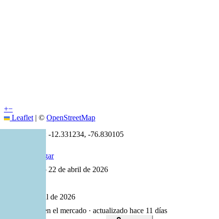
+
−
Leaflet
|
©
OpenStreetMap
Coordenadas:
-12.331234
,
-76.830105
Cómo llegar
Publicado 22 de abril de 2026
36
visitas
22 de abril de 2026
106
días en el mercado
· actualizado hace 11 días