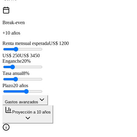
Break-even
+10 años
Renta mensual esperada
US$ 1200
US$ 250
US$ 3450
Enganche
20
%
Tasa anual
8
%
Plazo
20
años
Gastos avanzados
Proyección a 10 años