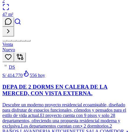
2
47
m²
Venta
Nuevo
DS
50
S/ 414.770
556
hoy
DEPA DE 2 DORMS EN CALERA DE LA
MERCED, CON VISTA EXTERNA.
Descubre un moderno proyecto residencial ecoamigable, diseñado
para disfrutar de espacios funcionales, cómodos y pensados para el
estilo de vida actual.El proyecto cuenta con 9 pisos y solo 28
departamentos, ofreciendo una propuesta residencial moderna y
exclusiva.Los departamentos cuentan con:• 2 dormitorios.2
BAÑOS.LAVANDERIA.KITCHENETTE.SALA.COMEDOR. •