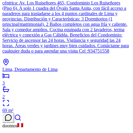
céntrica: Av. Los Ruiseñores 465, Condominio Los Ruiseñores
(Piso 6). A solo 1 cuadra del Óvalo Santa Anita, con fácil acceso a
paraderos para trasladarse a los 4 puntos cardinales de Lima y
provincias. Distribución y Características: 3 Dormitorios (1
principal/matrimonial). 2 Baños completos con agua fría y caliente.
Sala y comedor amplios. Cocina equipada con 2 lavaderos, terma
eléctrica y conexión a Gas Cálidda. Beneficios del Condominio:
Servicio de ascensor las 24 horas. Vigilancia y seguridad las 24
horas. Áreas verdes y jardines muy bien cuidados. Contáctame para
cualquier duda o para agendar una visita Cel :934751558
Lima, Departamento de Lima
3
2
69
m²
doomos