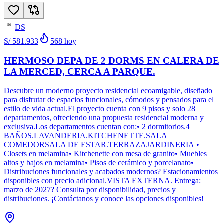
DS
50
S/ 581.933
568
hoy
HERMOSO DEPA DE 2 DORMS EN CALERA DE
LA MERCED, CERCA A PARQUE.
Descubre un moderno proyecto residencial ecoamigable, diseñado
para disfrutar de espacios funcionales, cómodos y pensados para el
estilo de vida actual.El proyecto cuenta con 9 pisos y solo 28
departamentos, ofreciendo una propuesta residencial moderna y
exclusiva.Los departamentos cuentan con:• 2 dormitorios.4
BAÑOS.LAVANDERIA.KITCHENETTE.SALA
COMEDORSALA DE ESTAR.TERRAZAJARDINERIA •
Closets en melamina• Kitchenette con mesa de granito• Muebles
altos y bajos en melamina• Pisos de cerámico y porcelanato•
Distribuciones funcionales y acabados modernos? Estacionamientos
disponibles con precio adicional.VISTA EXTERNA. Entrega:
marzo de 2027? Consulta por disponibilidad, precios y
distribuciones. ¡Contáctanos y conoce las opciones disponibles!