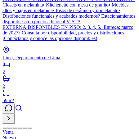
Closets en melamina• Kitchenette con mesa de granito• Muebles
altos y bajos en melamina• Pisos de cerámico y porcelanato•
Distribuciones funcionales y acabados modernos? Estacionamientos
disponibles con precio adicional.VISTA
EXTERNA.DISPONIBLES EN PISO: 2, 3, 4, 5. Entrega: marzo
de 2027? Consulta por disponibilidad, precios y distribuciones.
¡Contáctanos y conoce las opciones disponibles!
Lima, Departamento de Lima
2
2
59
m²
Venta
Nuevo