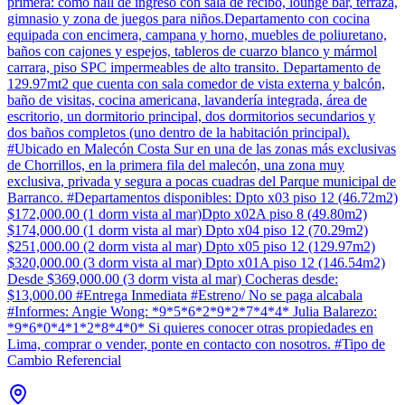
primera: como hall de ingreso con sala de recibo, lounge bar, terraza,
gimnasio y zona de juegos para niños.Departamento con cocina
equipada con encimera, campana y horno, muebles de poliuretano,
baños con cajones y espejos, tableros de cuarzo blanco y mármol
carrara, piso SPC impermeables de alto transito. Departamento de
129.97mt2 que cuenta con sala comedor de vista externa y balcón,
baño de visitas, cocina americana, lavandería integrada, área de
escritorio, un dormitorio principal, dos dormitorios secundarios y
dos baños completos (uno dentro de la habitación principal).
#Ubicado en Malecón Costa Sur en una de las zonas más exclusivas
de Chorrillos, en la primera fila del malecón, una zona muy
exclusiva, privada y segura a pocas cuadras del Parque municipal de
Barranco. #Departamentos disponibles: Dpto x03 piso 12 (46.72m2)
$172,000.00 (1 dorm vista al mar)Dpto x02A piso 8 (49.80m2)
$174,000.00 (1 dorm vista al mar) Dpto x04 piso 12 (70.29m2)
$251,000.00 (2 dorm vista al mar) Dpto x05 piso 12 (129.97m2)
$320,000.00 (3 dorm vista al mar) Dpto x01A piso 12 (146.54m2)
Desde $369,000.00 (3 dorm vista al mar) Cocheras desde:
$13,000.00 #Entrega Inmediata #Estreno/ No se paga alcabala
#Informes: Angie Wong: *9*5*6*2*9*2*7*4*4* Julia Balarezo:
*9*6*0*4*1*2*8*4*0* Si quieres conocer otras propiedades en
Lima, comprar o vender, ponte en contacto con nosotros. #Tipo de
Cambio Referencial