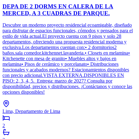
DEPA DE 2 DORMS EN CALERA DE LA
MERCED, A 3 CUADRAS DE PARQUE.
Descubre un moderno proyecto residencial ecoamigable, diseñado
para disfrutar de espacios funcionales, cómodos y pensados para el
estilo de vida actual.El proyecto cuenta con 9 pisos y solo 28
departamentos, ofreciendo una propuesta residencial moderna y
exclusiva.Los departamentos cuentan con:• 2 dormitorios2
baños.sala comedor.kitchennet.lavanderia.• Closets en melamina•
Kitchenette con mesa de granito• Muebles altos y bajos en
melamina• Pisos de cerámico y porcelanato• Distribuciones
funcionales y acabados modernos? Estacionamientos disponibles
con precio adicional.VISTA EXTERNA.DISPONIBLES EN
PISO: 2, 3, 4, 5. Entrega: marzo de 2027? Consulta por
disponibilidad, precios y distribuciones. ¡Contáctanos y conoce las
opciones disponibles!
Lima, Departamento de Lima
2