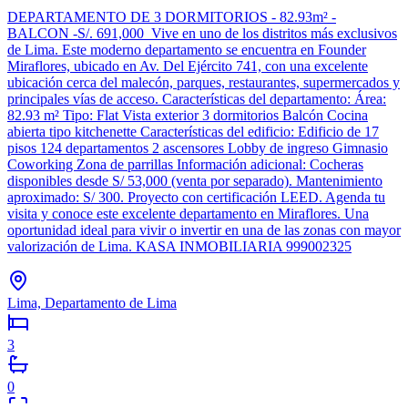
DEPARTAMENTO DE 3 DORMITORIOS - 82.93m² -
BALCON -S/. 691,000 Vive en uno de los distritos más exclusivos
de Lima. Este moderno departamento se encuentra en Founder
Miraflores, ubicado en Av. Del Ejército 741, con una excelente
ubicación cerca del malecón, parques, restaurantes, supermercados y
principales vías de acceso. Características del departamento: Área:
82.93 m² Tipo: Flat Vista exterior 3 dormitorios Balcón Cocina
abierta tipo kitchenette Características del edificio: Edificio de 17
pisos 124 departamentos 2 ascensores Lobby de ingreso Gimnasio
Coworking Zona de parrillas Información adicional: Cocheras
disponibles desde S/ 53,000 (venta por separado). Mantenimiento
aproximado: S/ 300. Proyecto con certificación LEED. Agenda tu
visita y conoce este excelente departamento en Miraflores. Una
oportunidad ideal para vivir o invertir en una de las zonas con mayor
valorización de Lima. KASA INMOBILIARIA 999002325
Lima, Departamento de Lima
3
0