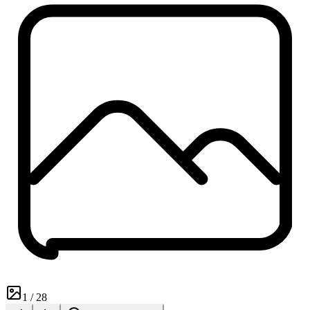
1
/
28