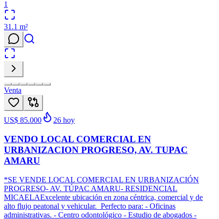
1
31.1
m²
Venta
US$ 85.000
26
hoy
VENDO LOCAL COMERCIAL EN
URBANIZACION PROGRESO, AV. TUPAC
AMARU
*SE VENDE LOCAL COMERCIAL EN URBANIZACIÓN
PROGRESO- AV. TÚPAC AMARU- RESIDENCIAL
MICAELAExcelente ubicación en zona céntrica, comercial y de
alto flujo peatonal y vehicular. Perfecto para: - Oficinas
administrativas. - Centro odontológico - Estudio de abogados -