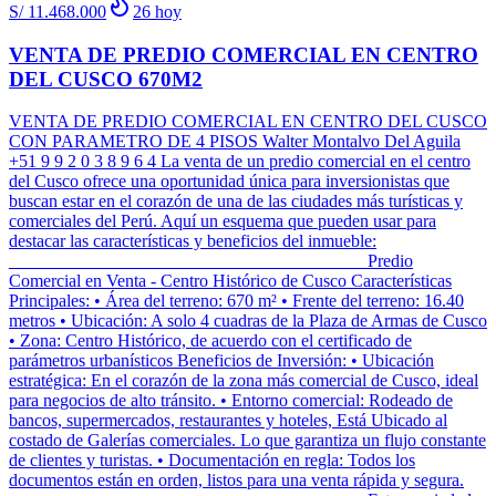
S/ 11.468.000
26
hoy
VENTA DE PREDIO COMERCIAL EN CENTRO
DEL CUSCO 670M2
VENTA DE PREDIO COMERCIAL EN CENTRO DEL CUSCO
CON PARAMETRO DE 4 PISOS Walter Montalvo Del Aguila
+51 9 9 2 0 3 8 9 6 4 La venta de un predio comercial en el centro
del Cusco ofrece una oportunidad única para inversionistas que
buscan estar en el corazón de una de las ciudades más turísticas y
comerciales del Perú. Aquí un esquema que pueden usar para
destacar las características y beneficios del inmueble:
________________________________________ Predio
Comercial en Venta - Centro Histórico de Cusco Características
Principales: • Área del terreno: 670 m² • Frente del terreno: 16.40
metros • Ubicación: A solo 4 cuadras de la Plaza de Armas de Cusco
• Zona: Centro Histórico, de acuerdo con el certificado de
parámetros urbanísticos Beneficios de Inversión: • Ubicación
estratégica: En el corazón de la zona más comercial de Cusco, ideal
para negocios de alto tránsito. • Entorno comercial: Rodeado de
bancos, supermercados, restaurantes y hoteles, Está Ubicado al
costado de Galerías comerciales. Lo que garantiza un flujo constante
de clientes y turistas. • Documentación en regla: Todos los
documentos están en orden, listos para una venta rápida y segura.