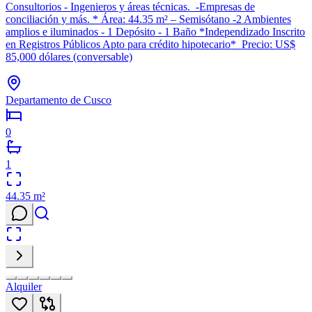
Consultorios - Ingenieros y áreas técnicas. -Empresas de
conciliación y más. * Área: 44.35 m² – Semisótano -2 Ambientes
amplios e iluminados - 1 Depósito - 1 Baño *Independizado Inscrito
en Registros Públicos Apto para crédito hipotecario* Precio: US$
85,000 dólares (conversable)
Departamento de Cusco
0
1
44.35
m²
Alquiler