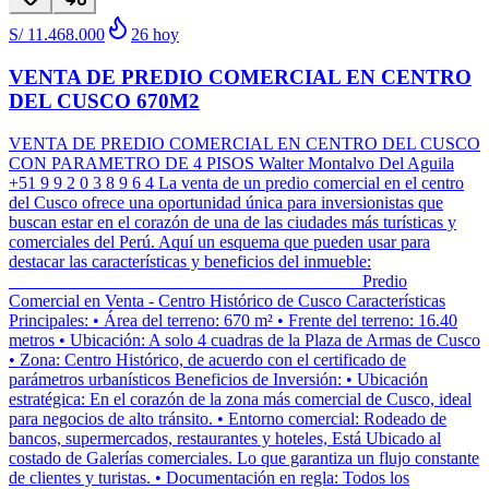
S/ 11.468.000
26
hoy
VENTA DE PREDIO COMERCIAL EN CENTRO
DEL CUSCO 670M2
VENTA DE PREDIO COMERCIAL EN CENTRO DEL CUSCO
CON PARAMETRO DE 4 PISOS Walter Montalvo Del Aguila
+51 9 9 2 0 3 8 9 6 4 La venta de un predio comercial en el centro
del Cusco ofrece una oportunidad única para inversionistas que
buscan estar en el corazón de una de las ciudades más turísticas y
comerciales del Perú. Aquí un esquema que pueden usar para
destacar las características y beneficios del inmueble:
________________________________________ Predio
Comercial en Venta - Centro Histórico de Cusco Características
Principales: • Área del terreno: 670 m² • Frente del terreno: 16.40
metros • Ubicación: A solo 4 cuadras de la Plaza de Armas de Cusco
• Zona: Centro Histórico, de acuerdo con el certificado de
parámetros urbanísticos Beneficios de Inversión: • Ubicación
estratégica: En el corazón de la zona más comercial de Cusco, ideal
para negocios de alto tránsito. • Entorno comercial: Rodeado de
bancos, supermercados, restaurantes y hoteles, Está Ubicado al
costado de Galerías comerciales. Lo que garantiza un flujo constante
de clientes y turistas. • Documentación en regla: Todos los