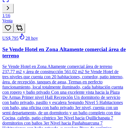
1
/
16
Venta
US$ 795
28
hoy
Se Vende Hotel en Zona Altamente comercial área de
terreno
Se Vende Hotel en Zona Altamente comercial área de terreno
237.77 m2 y área de construcción 561.02 m2 Se Vende Hotel de
tres niveles que cuenta con 20 habitaciones, comedor, patio interno,
área. de recepción, tanques de agua, Termas en perfecto
funcionamiento, local totalmente iluminado, cada habitación cuenta
con ropero y baño privado Con una excelente vista hacia la Plaza
De Armas Primer nivel Hall Recepción Un dormitorio de servicio
con baño privado, pasillo y escalera Segundo Nivel 5 Habitaciones
con baño, una oficina con baño privado 3er nivel, cuenta con un
semi departamento, de un dormitorio y un baño completo con tina
Cocina, cafetín, patio céntrico 3er Nivel hacia Quillichapata 7
dormitorios con baños 3er Nivel hacia Pasñahuarcuna 7