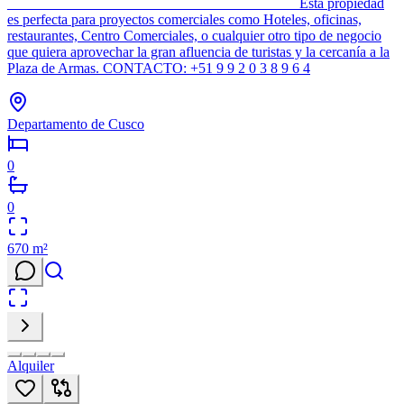
________________________________________ Esta propiedad
es perfecta para proyectos comerciales como Hoteles, oficinas,
restaurantes, Centro Comerciales, o cualquier otro tipo de negocio
que quiera aprovechar la gran afluencia de turistas y la cercanía a la
Plaza de Armas. CONTACTO: +51 9 9 2 0 3 8 9 6 4
Departamento de Cusco
0
0
670
m²
Alquiler