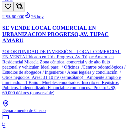
US$ 60.000
26
hoy
SE VENDE LOCAL COMERCIAL EN
URBANIZACION PROGRESO,AV. TUPAC
AMARU
*OPORTUNIDAD DE INVERSIÓN – LOCAL COMERCIAL
EN VENTAUbicado en Urb. Progreso, Av. Túpac Amaru, en
Residencial Micaela Zona céntrica, comercial y de alto flujo
peatonal y vehicular. Ideal para: / Oficinas /Centros odontológicos /
Estudios de abogados / Ingenieros / Áreas legales y conciliación. /
Otros negocios Área: 31.10 m² (semisótano) - Ambiente amplio e
iluminado. -1 Baño - Muebles empotrados Inscrito en Registros
Públicos. Independizado Financiable con bancos. Precio: US$
60,000 dólares (conversable)
Departamento de Cusco
0