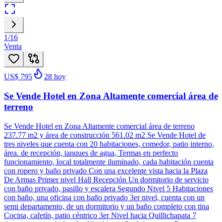
1
/
16
Venta
US$ 795
28
hoy
Se Vende Hotel en Zona Altamente comercial área de
terreno
Se Vende Hotel en Zona Altamente comercial área de terreno
237.77 m2 y área de construcción 561.02 m2 Se Vende Hotel de
tres niveles que cuenta con 20 habitaciones, comedor, patio interno,
área. de recepción, tanques de agua, Termas en perfecto
funcionamiento, local totalmente iluminado, cada habitación cuenta
con ropero y baño privado Con una excelente vista hacia la Plaza
De Armas Primer nivel Hall Recepción Un dormitorio de servicio
con baño privado, pasillo y escalera Segundo Nivel 5 Habitaciones
con baño, una oficina con baño privado 3er nivel, cuenta con un
semi departamento, de un dormitorio y un baño completo con tina
Cocina, cafetín, patio céntrico 3er Nivel hacia Quillichapata 7