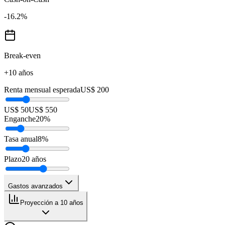
-16.2
%
Break-even
+10 años
Renta mensual esperada
US$ 200
US$ 50
US$ 550
Enganche
20
%
Tasa anual
8
%
Plazo
20
años
Gastos avanzados
Proyección a 10 años