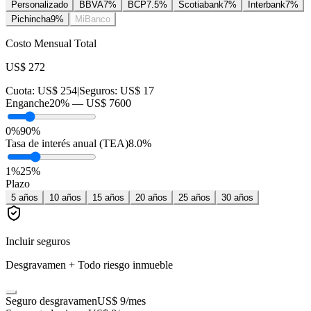
Personalizado
BBVA
7
%
BCP
7.5
%
Scotiabank
7
%
Interbank
7
%
Pichincha
9
%
MiBanco
Costo Mensual Total
US$ 272
Cuota:
US$ 254
|
Seguros:
US$ 17
Enganche
20
% —
US$ 7600
0%
90%
Tasa de interés anual (TEA)
8.0
%
1
%
25
%
Plazo
5
años
10
años
15
años
20
años
25
años
30
años
Incluir seguros
Desgravamen + Todo riesgo inmueble
Seguro desgravamen
US$ 9
/mes