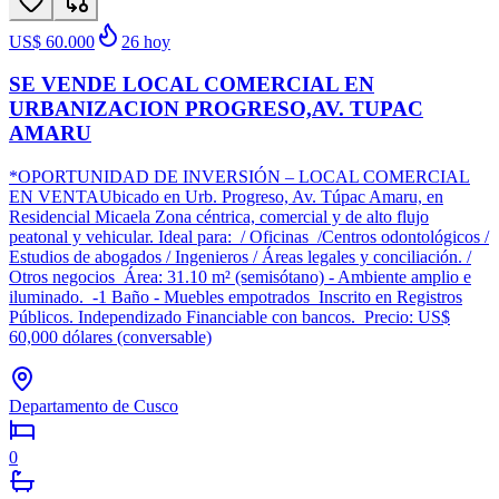
US$ 60.000
26
hoy
SE VENDE LOCAL COMERCIAL EN
URBANIZACION PROGRESO,AV. TUPAC
AMARU
*OPORTUNIDAD DE INVERSIÓN – LOCAL COMERCIAL
EN VENTAUbicado en Urb. Progreso, Av. Túpac Amaru, en
Residencial Micaela Zona céntrica, comercial y de alto flujo
peatonal y vehicular. Ideal para: / Oficinas /Centros odontológicos /
Estudios de abogados / Ingenieros / Áreas legales y conciliación. /
Otros negocios Área: 31.10 m² (semisótano) - Ambiente amplio e
iluminado. -1 Baño - Muebles empotrados Inscrito en Registros
Públicos. Independizado Financiable con bancos. Precio: US$
60,000 dólares (conversable)
Departamento de Cusco
0