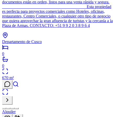
documentos están en orden, listos para una venta rápida y segura.
________________________________________ Esta propiedad
es perfecta para proyectos comerciales como Hoteles, oficinas,
restaurantes, Centro Comerciales, o cualquier otro tipo de negocio
que quiera aprovechar la gran afluencia de turistas y la cercanía a la
Plaza de Armas. CONTACTO: +51 9 9 2 0 3 8 9 6 4
Departamento de Cusco
0
0
670
m²
Alquiler