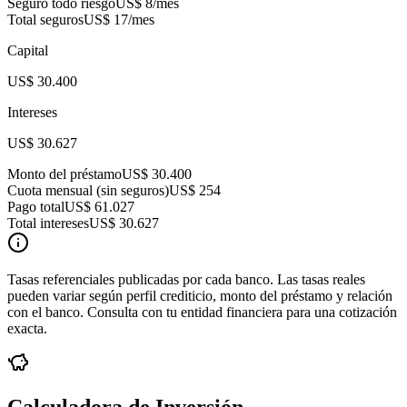
Seguro todo riesgo
US$ 8
/mes
Total seguros
US$ 17
/mes
Capital
US$ 30.400
Intereses
US$ 30.627
Monto del préstamo
US$ 30.400
Cuota mensual (sin seguros)
US$ 254
Pago total
US$ 61.027
Total intereses
US$ 30.627
Tasas referenciales publicadas por cada banco. Las tasas reales
pueden variar según perfil crediticio, monto del préstamo y relación
con el banco. Consulta con tu entidad financiera para una cotización
exacta.
Calculadora de Inversión