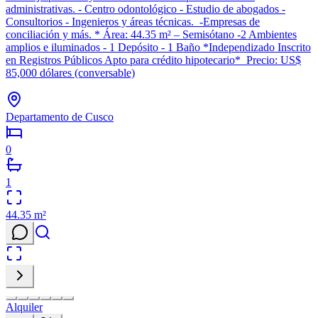
administrativas. - Centro odontológico - Estudio de abogados -
Consultorios - Ingenieros y áreas técnicas. -Empresas de
conciliación y más. * Área: 44.35 m² – Semisótano -2 Ambientes
amplios e iluminados - 1 Depósito - 1 Baño *Independizado Inscrito
en Registros Públicos Apto para crédito hipotecario* Precio: US$
85,000 dólares (conversable)
Departamento de Cusco
0
1
44.35
m²
Alquiler