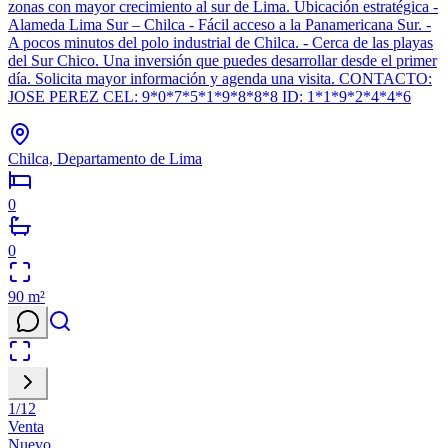
zonas con mayor crecimiento al sur de Lima. Ubicación estratégica -
Alameda Lima Sur – Chilca - Fácil acceso a la Panamericana Sur. -
A pocos minutos del polo industrial de Chilca. - Cerca de las playas
del Sur Chico. Una inversión que puedes desarrollar desde el primer
día. Solicita mayor información y agenda una visita. CONTACTO:
JOSE PEREZ CEL: 9*0*7*5*1*9*8*8*8 ID: 1*1*9*2*4*4*6
Chilca, Departamento de Lima
0
0
90
m²
1
/
12
Venta
Nuevo