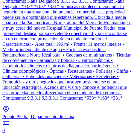
Contáctame: Katia Delgado: 9.3.3.1.6.3.3.3.1 Contáctame: Katia
Delgado: *933* *163* *331* Si buscas establecer o expandir tu
negocio en una zona con alto potencial comercial, esta propiedad
puede ser la oportunidad que estabas esperando. Ubicada a media
cuadra de la Panamericana Norte, altura del Mercado Huamantanga,
y muy cerca del nuevo Hospital Municipal de Puente Piedra, esta
propiedad destaca por su excelente conectividad y por encontrarse
en un entorno con proyección de crecimiento comercial.
Características: • Área total: 196 m² • Frente: 11 metros lineales •
Medidor independiente de agua • Fácil acceso desde la
Panamericana Norte Ideal para: • Cadenas de minimarkets • Tiendas
de conveniencia • Farmacias y boticas • Centros médicos •
Laboratorios clínicos • Centros de diagnóstico por imágenes •
Clínicas odontológicas • Ópticas • Restaurantes • Pollerías • Chifas •
Cafeterías • Entidades financieras • Veterinarias • Ferreterías •
Franquicias y otros negocios que busquen posicionarse en una
ubicación estratégica. Agenda una visita y conoce el potencial que
esta propiedad puede ofrecer para el crecimiento de tu empresa.
Contáctame: 9.3.3.1.6.3.3.3.1 Contáctame: *933* *163* *331*
Puente Piedra, Departamento de Lima
0