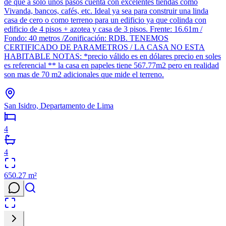
de que a solo unos pasos cuenta con excelentes tiendas como
Vivanda, bancos, cafés, etc. Ideal ya sea para construir una linda
casa de cero o como terreno para un edificio ya que colinda con
edificio de 4 pisos + azotea y casa de 3 pisos. Frente: 16.61m /
Fondo: 40 metros /Zonificación: RDB. TENEMOS
CERTIFICADO DE PARAMETROS / LA CASA NO ESTA
HABITABLE NOTAS: *precio válido es en dólares precio en soles
es referencial ** la casa en papeles tiene 567.77m2 pero en realidad
son mas de 70 m2 adicionales que mide el terreno.
San Isidro, Departamento de Lima
4
4
650.27
m²