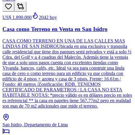
US$ 1.890.000
2042
hoy
Casa como Terreno en Venta en San Isidro
CASA COMO TERRENO EN UNA DE LAS CALLES MAS
LINDAS DE SAN ISIDROUbicada en una exclusiva y tranquila
calle residencial que tiene dos parques semi privados y está a solo ½
Cdra. del Golf y a 4 cuadras del Malecón. Además tiene la ventaja
de que a solo unos pasos cuenta con excelentes tiendas como
Vivanda, bancos, cafés, etc. Ideal ya sea para construir una linda
casa de cero o como terreno para un edificio ya que colinda con
edificio de 4 pisos + azotea y casa de 3 pisos. Frente: 16.61m /
Fondo: 40 metros /Zonificación: RDB. TENEMOS
CERTIFICADO DE PARAMETROS / LA CASA NO ESTA
HABITABLE NOTAS: *precio válido es en dólares precio en soles
es referencial ** la casa en papeles tiene 567.77m2 pero en realidad
son mas de 70 m2 adicionales que mide el terreno.
San Isidro, Departamento de Lima