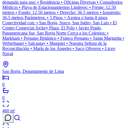
demanda para uso: • Residencia • Oficinas Diversas • Consultorios
Médicos • Playa de Estacionamientos Linderos: • Frente: 12.50
metros • Fondo: 12.50 metros • Derecho: 36.5 metros • Izquierdo:
36.5 metros Parámetros: • 5 Pisos + Azotea o hasta 8 pisos
Conectividad con: • San Borja, Surco, San Isidro, San Luis • El
Centro Comercial Jockey Plaza, El Polo • Javier Prado,
Panamericana Sur, San Borja Norte Cerca a los Colegios: •
Markham • Peruano Británico • Franco Peruano • Santa Margarita •
Weberbauer • Salcantay • Magister • Nuestra Señora de la
Reconciliación • María de los Ángeles • Saco Oliveros • Liceo
Naval
San Borja, Departamento de Lima
0
0
460
m²