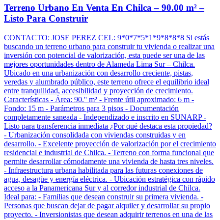
Terreno Urbano En Venta En Chilca – 90.00 m² –
Listo Para Construir
CONTACTO: JOSE PEREZ CEL: 9*0*7*5*1*9*8*8*8 Si estás
buscando un terreno urbano para construir tu vivienda o realizar una
inversión con potencial de valorización, esta puede ser una de las
mejores oportunidades dentro de Alameda Lima Sur – Chilca.
Ubicado en una urbanización con desarrollo creciente, pistas,
veredas y alumbrado público, este terreno ofrece el equilibrio ideal
entre tranquilidad, accesibilidad y proyección de crecimiento.
Características - Área: 90.'' m² - Frente útil aproximado: 6 m -
Fondo: 15 m - Parámetros para 3 pisos - Documentación
completamente saneada - Independizado e inscrito en SUNARP -
Listo para transferencia inmediata ¿Por qué destaca esta propiedad?
- Urbanización consolidada con viviendas construidas y en
desarrollo. - Excelente proyección de valorización por el crecimiento
residencial e industrial de Chilca. - Terreno con forma funcional que
permite desarrollar cómodamente una vivienda de hasta tres niveles.
- Infraestructura urbana habilitada para las futuras conexiones de
agua, desagüe y energía eléctrica. - Ubicación estratégica con rápido
acceso a la Panamericana Sur y al corredor industrial de Chilca.
Ideal para: - Familias que desean construir su primera vivienda. -
Personas que buscan dejar de pagar alquiler y desarrollar su propio
proyecto. - Inversionistas que desean adquirir terrenos en una de las