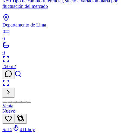
3.50 Tipo de cambio referencial, sujeto a variación diaria por
fluctuación del mercado
Departamento de Lima
0
0
260
m²
Venta
Nuevo
S/ 15
411
hoy