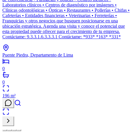
Laboratorios clínicos • Centros de diagnóstico por imágenes •
Clínicas odontológicas • Ópticas • Restaurantes • Pollerías • Chifas •
Cafeterías • Entidades financieras • Veterinarias • Ferreterías •
Franquicias y otros negocios que busquen posicionarse en una
ubicación estratégica. Agenda una visita y conoce el potencial que
esta propiedad puede ofrecer para el crecimiento de tu empresa.
Contáctame: 9.3.3.1.6.3.3.3.1 Contáctame: *933* *163* *331*
Puente Piedra, Departamento de Lima
0
0
196
m²