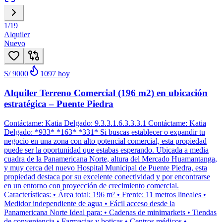
1
/
19
Alquiler
Nuevo
S/ 9000
1097
hoy
Alquiler Terreno Comercial (196 m2) en ubicación
estratégica – Puente Piedra
Contáctame: Katia Delgado: 9.3.3.1.6.3.3.3.1 Contáctame: Katia
Delgado: *933* *163* *331* Si buscas establecer o expandir tu
negocio en una zona con alto potencial comercial, esta propiedad
puede ser la oportunidad que estabas esperando. Ubicada a media
cuadra de la Panamericana Norte, altura del Mercado Huamantanga,
y muy cerca del nuevo Hospital Municipal de Puente Piedra, esta
propiedad destaca por su excelente conectividad y por encontrarse
en un entorno con proyección de crecimiento comercial.
Características: • Área total: 196 m² • Frente: 11 metros lineales •
Medidor independiente de agua • Fácil acceso desde la
Panamericana Norte Ideal para: • Cadenas de minimarkets • Tiendas
de conveniencia • Farmacias y boticas • Centros médicos •