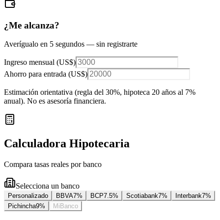
¿Me alcanza?
Averígualo en 5 segundos — sin registrarte
Ingreso mensual (
US$
)
Ahorro para entrada (
US$
)
Estimación orientativa (regla del 30%
, hipoteca 20 años al 7%
anual
). No es asesoría financiera.
Calculadora Hipotecaria
Compara tasas reales por banco
Selecciona un banco
Personalizado
BBVA
7
%
BCP
7.5
%
Scotiabank
7
%
Interbank
7
%
Pichincha
9
%
MiBanco