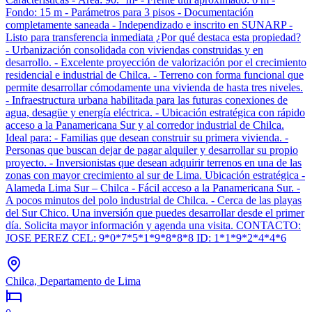
Fondo: 15 m - Parámetros para 3 pisos - Documentación
completamente saneada - Independizado e inscrito en SUNARP -
Listo para transferencia inmediata ¿Por qué destaca esta propiedad?
- Urbanización consolidada con viviendas construidas y en
desarrollo. - Excelente proyección de valorización por el crecimiento
residencial e industrial de Chilca. - Terreno con forma funcional que
permite desarrollar cómodamente una vivienda de hasta tres niveles.
- Infraestructura urbana habilitada para las futuras conexiones de
agua, desagüe y energía eléctrica. - Ubicación estratégica con rápido
acceso a la Panamericana Sur y al corredor industrial de Chilca.
Ideal para: - Familias que desean construir su primera vivienda. -
Personas que buscan dejar de pagar alquiler y desarrollar su propio
proyecto. - Inversionistas que desean adquirir terrenos en una de las
zonas con mayor crecimiento al sur de Lima. Ubicación estratégica -
Alameda Lima Sur – Chilca - Fácil acceso a la Panamericana Sur. -
A pocos minutos del polo industrial de Chilca. - Cerca de las playas
del Sur Chico. Una inversión que puedes desarrollar desde el primer
día. Solicita mayor información y agenda una visita. CONTACTO:
JOSE PEREZ CEL: 9*0*7*5*1*9*8*8*8 ID: 1*1*9*2*4*4*6
Chilca, Departamento de Lima