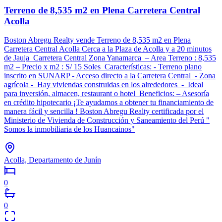
Terreno de 8,535 m2 en Plena Carretera Central
Acolla
Boston Abregu Realty vende Terreno de 8,535 m2 en Plena
Carretera Central Acolla Cerca a la Plaza de Acolla y a 20 minutos
de Jauja Carretera Central Zona Yanamarca – Area Terreno : 8,535
m2 – Precio x m2 : S/ 15 Soles Características: - Terreno plano
inscrito en SUNARP - Acceso directo a la Carretera Central - Zona
agrícola - Hay viviendas construidas en los alrededores - Ideal
para inversión, almacen, restaurant o hotel Beneficios: – Asesoría
en crédito hipotecario ¡Te ayudamos a obtener tu financiamiento de
manera fácil y sencilla ! Boston Abregu Realty certificada por el
Ministerio de Vivienda de Construcción y Saneamiento del Perú "
Somos la inmobiliaria de los Huancainos"
Acolla, Departamento de Junín
0
0