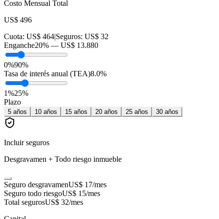
Costo Mensual Total
US$ 496
Cuota:
US$ 464
|
Seguros:
US$ 32
Enganche
20
% —
US$ 13.880
0%
90%
Tasa de interés anual (TEA)
8.0
%
1
%
25
%
Plazo
5
años
10
años
15
años
20
años
25
años
30
años
Incluir seguros
Desgravamen + Todo riesgo inmueble
Seguro desgravamen
US$ 17
/mes
Seguro todo riesgo
US$ 15
/mes
Total seguros
US$ 32
/mes
Capital