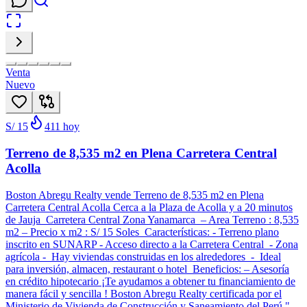
Venta
Nuevo
S/ 15
411
hoy
Terreno de 8,535 m2 en Plena Carretera Central
Acolla
Boston Abregu Realty vende Terreno de 8,535 m2 en Plena
Carretera Central Acolla Cerca a la Plaza de Acolla y a 20 minutos
de Jauja Carretera Central Zona Yanamarca – Area Terreno : 8,535
m2 – Precio x m2 : S/ 15 Soles Características: - Terreno plano
inscrito en SUNARP - Acceso directo a la Carretera Central - Zona
agrícola - Hay viviendas construidas en los alrededores - Ideal
para inversión, almacen, restaurant o hotel Beneficios: – Asesoría
en crédito hipotecario ¡Te ayudamos a obtener tu financiamiento de
manera fácil y sencilla ! Boston Abregu Realty certificada por el
Ministerio de Vivienda de Construcción y Saneamiento del Perú "