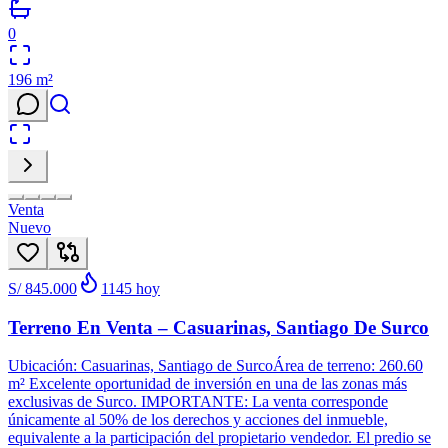
0
196
m²
Venta
Nuevo
S/ 845.000
1145
hoy
Terreno En Venta – Casuarinas, Santiago De Surco
Ubicación: Casuarinas, Santiago de SurcoÁrea de terreno: 260.60
m² Excelente oportunidad de inversión en una de las zonas más
exclusivas de Surco. IMPORTANTE: La venta corresponde
únicamente al 50% de los derechos y acciones del inmueble,
equivalente a la participación del propietario vendedor. El predio se