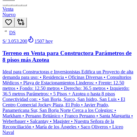
Venta
Nuevo
DS
48
S/ 3.053.200
1507
hoy
Terreno en Venta para Constructora Parámetros de
8 pisos más Azotea
Ideal para Constructoras e Inversionistas Edifica un Proyecto de alta
demanda para uso: • Residencia • Oficinas Diversas • Consultorios
Médicos • Playa de Estacionamientos Linderos: • Frente: 12.50
metros • Fondo: 12.50 metros • Derecho: 36.5 metros • Izquierdo:
36.5 metros Parámetros: • 5 Pisos + Azotea o hasta 8 pisos
Conectividad con: • San Borja, Surco, San Isidro, San Luis • El
Centro Comercial Jockey Plaza, El Polo • Javier Prado,
Panamericana Sur, San Borja Norte Cerca a los Colegios: •
Markham • Peruano Británico • Franco Peruano • Santa Margarita •
Weberbauer • Salcantay • Magister • Nuestra Señora de la
Reconciliación • María de los Ángeles • Saco Oliveros • Liceo
Naval