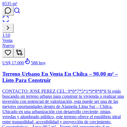
8535
m²
1
/
10
Venta
Nuevo
US$ 17.000
588
hoy
Terreno Urbano En Venta En Chilca – 90.00 m² –
Listo Para Construir
CONTACTO: JOSE PEREZ CEL: 9*0*7*5*1*9*8*8*8 Si estás
buscando un terreno urbano para construir tu vivienda o realizar una
inversión con potencial de valorización, esta puede ser una de las
mejores oportunidades dentro de Alameda Lima Sur – Chilca.
Ubicado en una urbanización con desarrollo creciente, pistas,
veredas y alumbrado público, este terreno ofrece el equilibrio ideal
entre tranquilidad, accesibilidad y proyección de crecimiento.
Características - Área: 90.'' m² - Frente útil aproximado: 6 m -