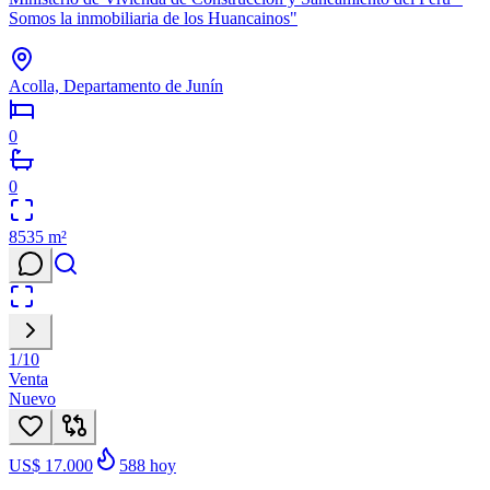
Somos la inmobiliaria de los Huancainos"
Acolla, Departamento de Junín
0
0
8535
m²
1
/
10
Venta
Nuevo
US$ 17.000
588
hoy