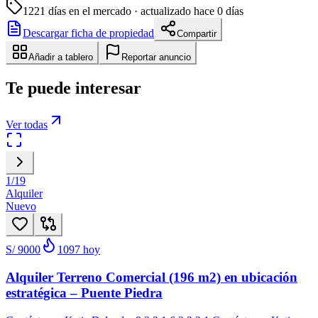
1221
días en el mercado
· actualizado hace 0 días
Descargar ficha de propiedad
Compartir
Añadir a tablero
Reportar anuncio
Te puede interesar
Ver todas
1
/
19
Alquiler
Nuevo
S/ 9000
1097
hoy
Alquiler Terreno Comercial (196 m2) en ubicación
estratégica – Puente Piedra