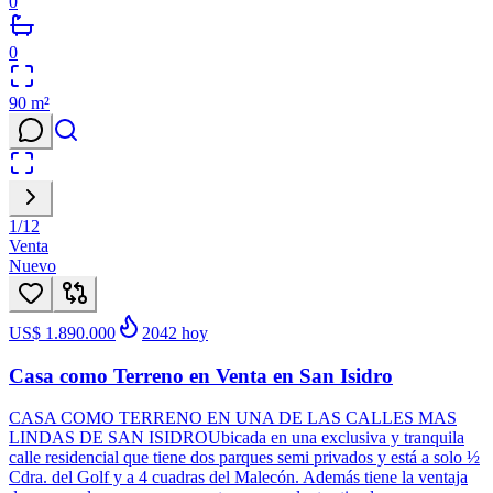
0
0
90
m²
1
/
12
Venta
Nuevo
US$ 1.890.000
2042
hoy
Casa como Terreno en Venta en San Isidro
CASA COMO TERRENO EN UNA DE LAS CALLES MAS
LINDAS DE SAN ISIDROUbicada en una exclusiva y tranquila
calle residencial que tiene dos parques semi privados y está a solo ½
Cdra. del Golf y a 4 cuadras del Malecón. Además tiene la ventaja