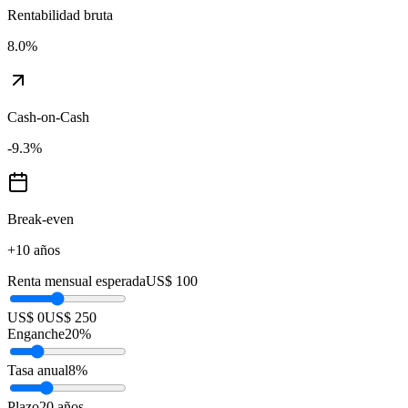
Rentabilidad bruta
8.0
%
Cash-on-Cash
-9.3
%
Break-even
+10 años
Renta mensual esperada
US$ 100
US$ 0
US$ 250
Enganche
20
%
Tasa anual
8
%
Plazo
20
años