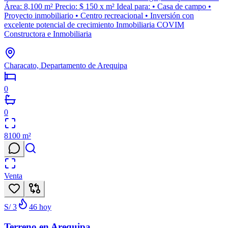
Área: 8,100 m² Precio: $ 150 x m² Ideal para: • Casa de campo •
Proyecto inmobiliario • Centro recreacional • Inversión con
excelente potencial de crecimiento Inmobiliaria COVIM
Constructora e Inmobiliaria
Characato, Departamento de Arequipa
0
0
8100
m²
Venta
S/ 3
46
hoy
Terreno en Arequipa