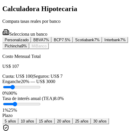
Calculadora Hipotecaria
Compara tasas reales por banco
Selecciona un banco
Personalizado
BBVA
7
%
BCP
7.5
%
Scotiabank
7
%
Interbank
7
%
Pichincha
9
%
MiBanco
Costo Mensual Total
US$ 107
Cuota:
US$ 100
|
Seguros:
US$ 7
Enganche
20
% —
US$ 3000
0%
90%
Tasa de interés anual (TEA)
8.0
%
1
%
25
%
Plazo
5
años
10
años
15
años
20
años
25
años
30
años