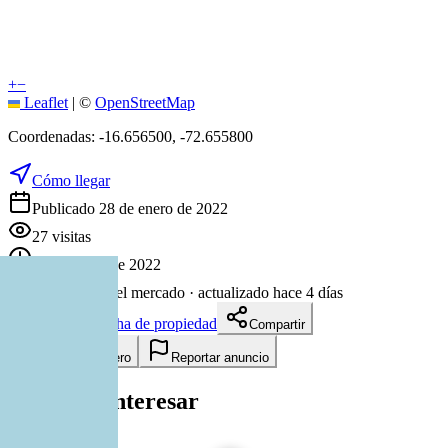
+
−
Leaflet
|
©
OpenStreetMap
Coordenadas:
-16.656500
,
-72.655800
Cómo llegar
Publicado 28 de enero de 2022
27
visitas
28 de enero de 2022
1651
días en el mercado
· actualizado hace 4 días
Descargar ficha de propiedad
Compartir
Añadir a tablero
Reportar anuncio
Te puede interesar