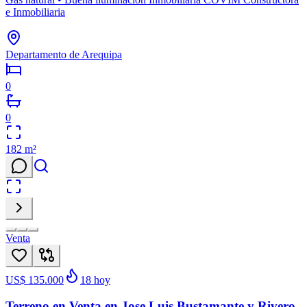
e Inmobiliaria
Departamento de Arequipa
0
0
182
m²
Venta
US$ 135.000
18
hoy
Terreno en Venta en Jose Luis Bustamante y Rivero