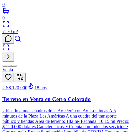
0
0
7170
m²
Venta
US$ 120.000
18
hoy
Terreno en Venta en Cerro Colorado
Ubicado a unas cuadras de la Av. Perú con Av. Los Incas A 5
minutos de la Plaza Las Américas A una cuadra del transporte
público y tiendas Área de terreno: 182 m² Fachada: 10.15 ml Precio:
$ 120,000 dólares Características: • Cuenta con todos los servicios •
Gas natural • Buena iluminación Inmobiliaria COVIM Constructora