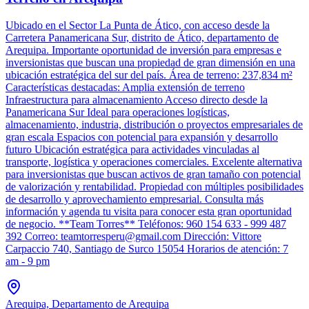
Ubicado en el Sector La Punta de Ático, con acceso desde la
Carretera Panamericana Sur, distrito de Ático, departamento de
Arequipa. Importante oportunidad de inversión para empresas e
inversionistas que buscan una propiedad de gran dimensión en una
ubicación estratégica del sur del país. Área de terreno: 237,834 m²
Características destacadas: Amplia extensión de terreno
Infraestructura para almacenamiento Acceso directo desde la
Panamericana Sur Ideal para operaciones logísticas,
almacenamiento, industria, distribución o proyectos empresariales de
gran escala Espacios con potencial para expansión y desarrollo
futuro Ubicación estratégica para actividades vinculadas al
transporte, logística y operaciones comerciales. Excelente alternativa
para inversionistas que buscan activos de gran tamaño con potencial
de valorización y rentabilidad. Propiedad con múltiples posibilidades
de desarrollo y aprovechamiento empresarial. Consulta más
información y agenda tu visita para conocer esta gran oportunidad
de negocio. **Team Torres** Teléfonos: 960 154 633 - 999 487
392 Correo: teamtorresperu@gmail.com Dirección: Vittore
Carpaccio 740, Santiago de Surco 15054 Horarios de atención: 7
am - 9 pm
Arequipa, Departamento de Arequipa