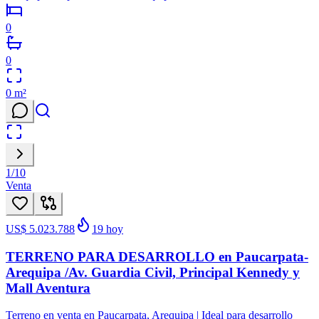
0
0
0
m²
1
/
10
Venta
US$ 5.023.788
19
hoy
TERRENO PARA DESARROLLO en Paucarpata-
Arequipa /Av. Guardia Civil, Principal Kennedy y
Mall Aventura
Terreno en venta en Paucarpata, Arequipa | Ideal para desarrollo