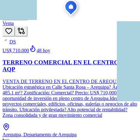
Ver todas
Venta
DS
47
US$ 710.000
48
hoy
TERRENO COMERCIAL EN EL CENTRO DE
AQP
VENTA DE TERRENO EN EL CENTRO DE AREQUIPA
Ubicación estratégica en Calle Santa Rosa – Arequipa? Área total:
485.1 m²? Zonificación: Comercial? Precio: US$ 710,000Excelente
oportunidad de inversión en pleno centro de Arequipa.Ideal para
proyectos comerciales, edificios, oficinas, galerías o negocios de alto
tránsito. Ubicación privilegiada? Alto potencial de rentabilidad?
Zona consolidada y de gran movimiento comercial
Arequipa, Departamento de Arequipa