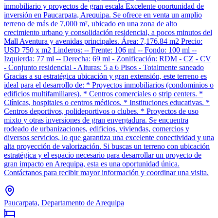
inmobiliario y proyectos de gran escala Excelente oportunidad de
inversión en Paucarpata, Arequipa. Se ofrece en venta un amplio
terreno de más de 7,000 m², ubicado en una zona de alto
crecimiento urbano y consolidación residencial, a pocos minutos del
Mall Aventura y avenidas principales. Área: 7,176.84 m2 Precio:
USD 750 x m2 Linderos: -- Frente: 106 ml -- Fondo: 100 ml --
Izquierda: 77 ml -- Derecha: 69 ml - Zonificación: RDM - CZ - CV
- Conjunto residencial - Alturas: 5 a 6 Pisos - Totalmente saneado
Gracias a su estratégica ubicación y gran extensión, este terreno es
ideal para el desarrollo de: * Proyectos inmobiliarios (condominios o
edificios multifamiliares). * Centros comerciales o strip centers. *
Clínicas, hospitales o centros médicos. * Instituciones educativas. *
Centros deportivos, polideportivos o clubes. * Proyectos de uso
mixto y otras inversiones de gran envergadura. Se encuentra
rodeado de urbanizaciones, edificios, viviendas, comercios y
diversos servicios, lo que garantiza una excelente conectividad y una
alta proyección de valorización. Si buscas un terreno con ubicación
estratégica y el espacio necesario para desarrollar un proyecto de
gran impacto en Arequipa, esta es una oportunidad única.
Contáctanos para recibir mayor información y coordinar una visita.
Paucarpata, Departamento de Arequipa