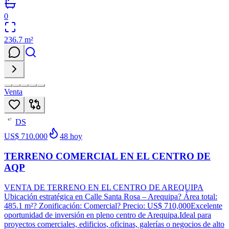
0
236.7
m²
Venta
DS
47
US$ 710.000
48
hoy
TERRENO COMERCIAL EN EL CENTRO DE
AQP
VENTA DE TERRENO EN EL CENTRO DE AREQUIPA
Ubicación estratégica en Calle Santa Rosa – Arequipa? Área total:
485.1 m²? Zonificación: Comercial? Precio: US$ 710,000Excelente
oportunidad de inversión en pleno centro de Arequipa.Ideal para
proyectos comerciales, edificios, oficinas, galerías o negocios de alto