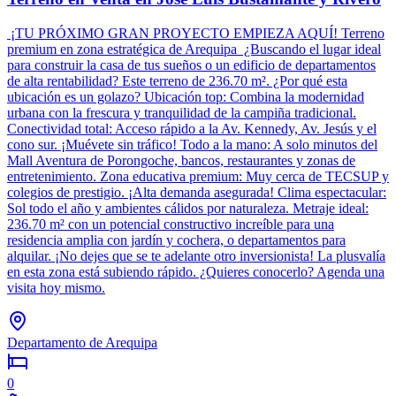
¡TU PRÓXIMO GRAN PROYECTO EMPIEZA AQUÍ! Terreno
premium en zona estratégica de Arequipa ¿Buscando el lugar ideal
para construir la casa de tus sueños o un edificio de departamentos
de alta rentabilidad? Este terreno de 236.70 m². ¿Por qué esta
ubicación es un golazo? Ubicación top: Combina la modernidad
urbana con la frescura y tranquilidad de la campiña tradicional.
Conectividad total: Acceso rápido a la Av. Kennedy, Av. Jesús y el
cono sur. ¡Muévete sin tráfico! Todo a la mano: A solo minutos del
Mall Aventura de Porongoche, bancos, restaurantes y zonas de
entretenimiento. Zona educativa premium: Muy cerca de TECSUP y
colegios de prestigio. ¡Alta demanda asegurada! Clima espectacular:
Sol todo el año y ambientes cálidos por naturaleza. Metraje ideal:
236.70 m² con un potencial constructivo increíble para una
residencia amplia con jardín y cochera, o departamentos para
alquilar. ¡No dejes que se te adelante otro inversionista! La plusvalía
en esta zona está subiendo rápido. ¿Quieres conocerlo? Agenda una
visita hoy mismo.
Departamento de Arequipa
0