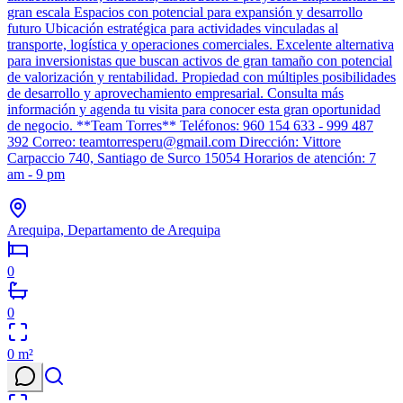
gran escala Espacios con potencial para expansión y desarrollo
futuro Ubicación estratégica para actividades vinculadas al
transporte, logística y operaciones comerciales. Excelente alternativa
para inversionistas que buscan activos de gran tamaño con potencial
de valorización y rentabilidad. Propiedad con múltiples posibilidades
de desarrollo y aprovechamiento empresarial. Consulta más
información y agenda tu visita para conocer esta gran oportunidad
de negocio. **Team Torres** Teléfonos: 960 154 633 - 999 487
392 Correo: teamtorresperu@gmail.com Dirección: Vittore
Carpaccio 740, Santiago de Surco 15054 Horarios de atención: 7
am - 9 pm
Arequipa, Departamento de Arequipa
0
0
0
m²