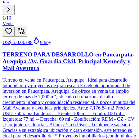
1
/
10
Venta
US$ 5.023.788
9
hoy
TERRENO PARA DESARROLLO en Paucarpata-
Arequipa /Av. Guardia Civil, Principal Kennedy y
Mall Aventura
Terreno en venta en Paucarpata, Arequipa | Ideal para desarrollo
inmobiliario y proyectos de gran escala Excelente oportunidad de
inversión en Paucarpata, Arequipa. Se ofrece en venta un amplio
terreno de más de 7,000 m², ubicado en una zona de alto
crecimiento urbano y consolidación residencial, a pocos minutos del
Mall Aventura y avenidas principales. Área: 7,176.84 m2 Precio:
USD 750 x m2 Linderos: -- Frente: 106 ml -- Fondo: 100 ml --
Izquierda: 77 ml -- Derecha: 69 ml - Zonificación: RDM - CZ - CV
- Conjunto residencial - Alturas: 5 a 6 Pisos - Totalmente saneado
Gracias a su estratégica ubicación y gran extensión, este terreno es
ideal para el desarrollo de: * Proyectos inmobiliarios (condominios o