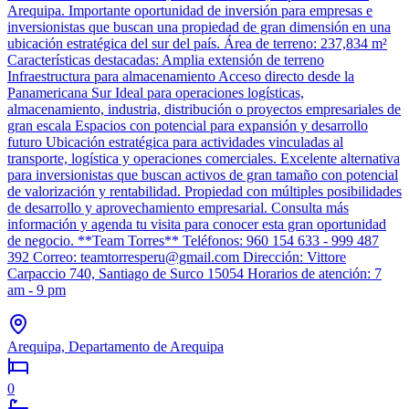
Arequipa. Importante oportunidad de inversión para empresas e
inversionistas que buscan una propiedad de gran dimensión en una
ubicación estratégica del sur del país. Área de terreno: 237,834 m²
Características destacadas: Amplia extensión de terreno
Infraestructura para almacenamiento Acceso directo desde la
Panamericana Sur Ideal para operaciones logísticas,
almacenamiento, industria, distribución o proyectos empresariales de
gran escala Espacios con potencial para expansión y desarrollo
futuro Ubicación estratégica para actividades vinculadas al
transporte, logística y operaciones comerciales. Excelente alternativa
para inversionistas que buscan activos de gran tamaño con potencial
de valorización y rentabilidad. Propiedad con múltiples posibilidades
de desarrollo y aprovechamiento empresarial. Consulta más
información y agenda tu visita para conocer esta gran oportunidad
de negocio. **Team Torres** Teléfonos: 960 154 633 - 999 487
392 Correo: teamtorresperu@gmail.com Dirección: Vittore
Carpaccio 740, Santiago de Surco 15054 Horarios de atención: 7
am - 9 pm
Arequipa, Departamento de Arequipa
0