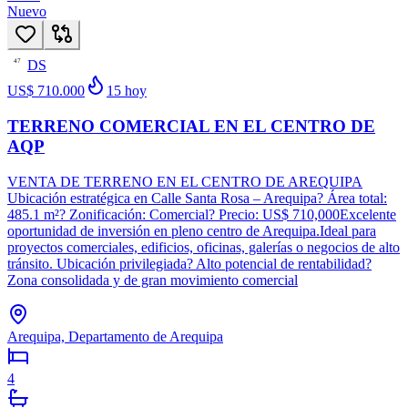
Nuevo
DS
47
US$ 710.000
15
hoy
TERRENO COMERCIAL EN EL CENTRO DE
AQP
VENTA DE TERRENO EN EL CENTRO DE AREQUIPA
Ubicación estratégica en Calle Santa Rosa – Arequipa? Área total:
485.1 m²? Zonificación: Comercial? Precio: US$ 710,000Excelente
oportunidad de inversión en pleno centro de Arequipa.Ideal para
proyectos comerciales, edificios, oficinas, galerías o negocios de alto
tránsito. Ubicación privilegiada? Alto potencial de rentabilidad?
Zona consolidada y de gran movimiento comercial
Arequipa, Departamento de Arequipa
4