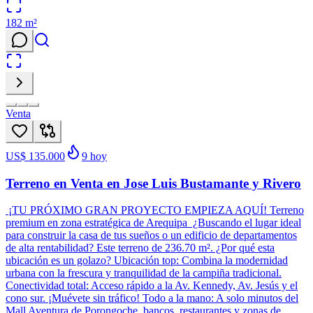
182
m²
Venta
US$ 135.000
9
hoy
Terreno en Venta en Jose Luis Bustamante y Rivero
¡TU PRÓXIMO GRAN PROYECTO EMPIEZA AQUÍ! Terreno
premium en zona estratégica de Arequipa ¿Buscando el lugar ideal
para construir la casa de tus sueños o un edificio de departamentos
de alta rentabilidad? Este terreno de 236.70 m². ¿Por qué esta
ubicación es un golazo? Ubicación top: Combina la modernidad
urbana con la frescura y tranquilidad de la campiña tradicional.
Conectividad total: Acceso rápido a la Av. Kennedy, Av. Jesús y el
cono sur. ¡Muévete sin tráfico! Todo a la mano: A solo minutos del
Mall Aventura de Porongoche, bancos, restaurantes y zonas de