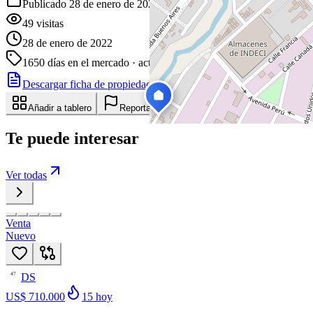
Publicado 28 de enero de 2022
49
visitas
28 de enero de 2022
1650
días en el mercado
· actualizado hace 0 días
Descargar ficha de propiedad
Compartir
Añadir a tablero
Reportar anuncio
Te puede interesar
Ver todas
Venta
Nuevo
DS
47
US$ 710.000
15
hoy