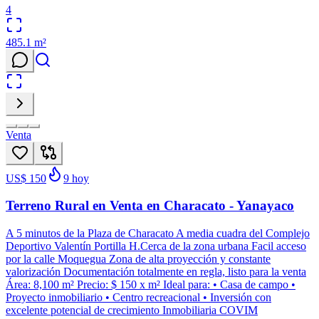
4
485.1
m²
Venta
US$ 150
9
hoy
Terreno Rural en Venta en Characato - Yanayaco
A 5 minutos de la Plaza de Characato A media cuadra del Complejo
Deportivo Valentín Portilla H.Cerca de la zona urbana Facil acceso
por la calle Moquegua Zona de alta proyección y constante
valorización Documentación totalmente en regla, listo para la venta
Área: 8,100 m² Precio: $ 150 x m² Ideal para: • Casa de campo •
Proyecto inmobiliario • Centro recreacional • Inversión con
excelente potencial de crecimiento Inmobiliaria COVIM