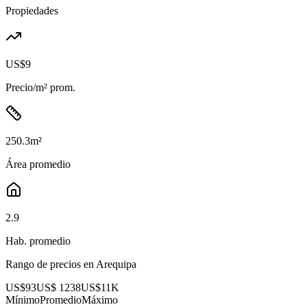
Propiedades
US$9
Precio/m² prom.
250.3
m²
Área promedio
2.9
Hab. promedio
Rango de precios en
Arequipa
US$93
US$ 1238
US$11K
Mínimo
Promedio
Máximo