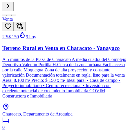
Venta
US$ 150
9
hoy
Terreno Rural en Venta en Characato - Yanayaco
A 5 minutos de la Plaza de Characato A media cuadra del Complejo
Deportivo Valentín Portilla H.Cerca de la zona urbana Facil acceso
por la calle Moquegua Zona de alta proyección y constante
valorización Documentación totalmente en regla, listo para la venta
Área: 8,100 m² Precio: $ 150 x m² Ideal para: • Casa de campo •
Proyecto inmobiliario • Centro recreacional • Inversión con
excelente potencial de crecimiento Inmobiliaria COVIM
Constructora e Inmobiliaria
Characato, Departamento de Arequipa
0