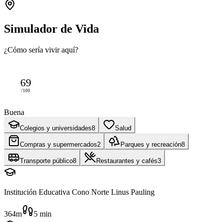
Simulador de Vida
¿Cómo sería vivir aquí?
69
/100
Buena
Colegios y universidades
8
Salud
Compras y supermercados
2
Parques y recreación
8
Transporte público
8
Restaurantes y cafés
3
Institución Educativa Cono Norte Linus Pauling
364m
5
min