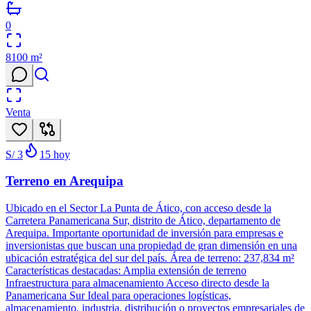
0
8100
m²
Venta
S/ 3
15
hoy
Terreno en Arequipa
Ubicado en el Sector La Punta de Ático, con acceso desde la
Carretera Panamericana Sur, distrito de Ático, departamento de
Arequipa. Importante oportunidad de inversión para empresas e
inversionistas que buscan una propiedad de gran dimensión en una
ubicación estratégica del sur del país. Área de terreno: 237,834 m²
Características destacadas: Amplia extensión de terreno
Infraestructura para almacenamiento Acceso directo desde la
Panamericana Sur Ideal para operaciones logísticas,
almacenamiento, industria, distribución o proyectos empresariales de