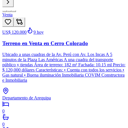
Venta
US$ 120.000
9
hoy
Terreno en Venta en Cerro Colorado
Ubicado a unas cuadras de la Av. Perú con Av. Los Incas A 5
minutos de la Plaza Las Américas A una cuadra del transporte
público y tiendas Área de terreno: 182 m² Fachada: 10.15 ml Precio:
$ 120,000 dólares Características: • Cuenta con todos los servicios •
Gas natural • Buena iluminación Inmobiliaria COVIM Constructora
e Inmobiliaria
Departamento de Arequipa
0
0