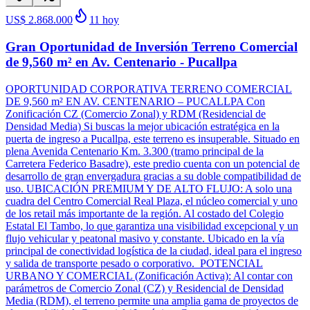
US$ 2.868.000
11
hoy
Gran Oportunidad de Inversión Terreno Comercial
de 9,560 m² en Av. Centenario - Pucallpa
OPORTUNIDAD CORPORATIVA TERRENO COMERCIAL
DE 9,560 m² EN AV. CENTENARIO – PUCALLPA Con
Zonificación CZ (Comercio Zonal) y RDM (Residencial de
Densidad Media) Si buscas la mejor ubicación estratégica en la
puerta de ingreso a Pucallpa, este terreno es insuperable. Situado en
plena Avenida Centenario Km. 3.300 (tramo principal de la
Carretera Federico Basadre), este predio cuenta con un potencial de
desarrollo de gran envergadura gracias a su doble compatibilidad de
uso. UBICACIÓN PREMIUM Y DE ALTO FLUJO: A solo una
cuadra del Centro Comercial Real Plaza, el núcleo comercial y uno
de los retail más importante de la región. Al costado del Colegio
Estatal El Tambo, lo que garantiza una visibilidad excepcional y un
flujo vehicular y peatonal masivo y constante. Ubicado en la vía
principal de conectividad logística de la ciudad, ideal para el ingreso
y salida de transporte pesado o corporativo. POTENCIAL
URBANO Y COMERCIAL (Zonificación Activa): Al contar con
parámetros de Comercio Zonal (CZ) y Residencial de Densidad
Media (RDM), el terreno permite una amplia gama de proyectos de