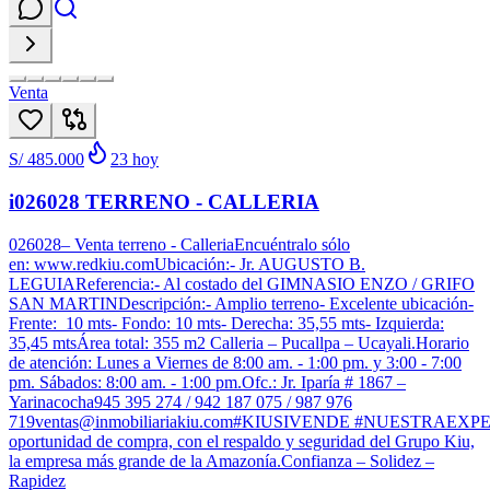
Venta
S/ 485.000
23
hoy
i026028 TERRENO - CALLERIA
026028– Venta terreno - CalleriaEncuéntralo sólo
en: www.redkiu.comUbicación:- Jr. AUGUSTO B.
LEGUIAReferencia:- Al costado del GIMNASIO ENZO / GRIFO
SAN MARTINDescripción:- Amplio terreno- Excelente ubicación-
Frente: 10 mts- Fondo: 10 mts- Derecha: 35,55 mts- Izquierda:
35,45 mtsÁrea total: 355 m2 Calleria – Pucallpa – Ucayali.Horario
de atención: Lunes a Viernes de 8:00 am. - 1:00 pm. y 3:00 - 7:00
pm. Sábados: 8:00 am. - 1:00 pm.Ofc.: Jr. Iparía # 1867 –
Yarinacocha945 395 274 / 942 187 075 / 987 976
719ventas@inmobiliariakiu.com#KIUSIVENDE #NUESTRAEX
oportunidad de compra, con el respaldo y seguridad del Grupo Kiu,
la empresa más grande de la Amazonía.Confianza – Solidez –
Rapidez