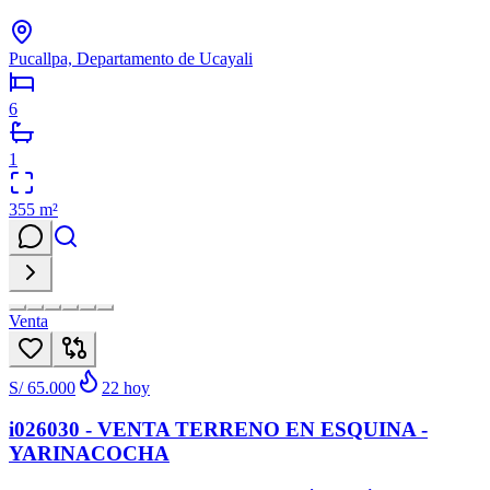
Pucallpa, Departamento de Ucayali
6
1
355
m²
Venta
S/ 65.000
22
hoy
i026030 - VENTA TERRENO EN ESQUINA -
YARINACOCHA