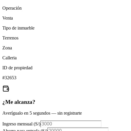
Operación
Venta
Tipo de inmueble
Terrenos
Zona
Calleria
ID de propiedad
#
32653
¿Me alcanza?
Averígualo en 5 segundos — sin registrarte
Ingreso mensual (
S/
)
Ahorro para entrada (
S/
)