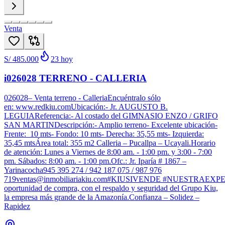
Venta
S/ 485.000
23
hoy
i026028 TERRENO - CALLERIA
026028– Venta terreno - CalleriaEncuéntralo sólo
en: www.redkiu.comUbicación:- Jr. AUGUSTO B.
LEGUIAReferencia:- Al costado del GIMNASIO ENZO / GRIFO
SAN MARTINDescripción:- Amplio terreno- Excelente ubicación-
Frente: 10 mts- Fondo: 10 mts- Derecha: 35,55 mts- Izquierda:
35,45 mtsÁrea total: 355 m2 Calleria – Pucallpa – Ucayali.Horario
de atención: Lunes a Viernes de 8:00 am. - 1:00 pm. y 3:00 - 7:00
pm. Sábados: 8:00 am. - 1:00 pm.Ofc.: Jr. Iparía # 1867 –
Yarinacocha945 395 274 / 942 187 075 / 987 976
719ventas@inmobiliariakiu.com#KIUSIVENDE #NUESTRAEX
oportunidad de compra, con el respaldo y seguridad del Grupo Kiu,
la empresa más grande de la Amazonía.Confianza – Solidez –
Rapidez