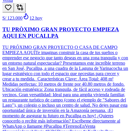
Venta
S/ 123.000
12
hoy
TU PRÒXIMO GRAN PROYECTO EMPIEZA
AQUI EN PUCALLPA
TU PRÓXIMO GRAN PROYECTO O CASA DE CAMPO
EMPIEZA AQUÍTe imaginas construir la casa de tus sueños o
emprender ese negocio que tanto deseas en una zona tranquila y con
un entorno natural espectacular? Presentamos este increíble terreno
en San José, Pucallpa, a una cuadra de la Laguna de Yarinacocha un
lugar estratégico con todo el espacio que necesitas para crecer y
crear a tu medida. Características Clave: Área Total: 408 m²
Medidas perfectas: 10 metros de frente por 40.80 metros de fondo.
Ubicación estratégica: Zona tranquila, de fácil acceso y rodeada de
vecinos. Gran versatilidad: Ideal para una amplia vivienda familiar,
un restaurante turístico de campo (como el ejemplo de "Sabores del
Lago"), un colegio o incluso un centro de salud. No dejes pasar esta
oportunidad única de inversión en la Amazonía peruana. ¡El
momento de asegurar tu futuro en Pucallpa es hoy! ¿Quieres
conocerlo o recibir más información? Escríbeme directamente al
WhatsApp o llamame #Pucallpa #TerrenoEnVenta