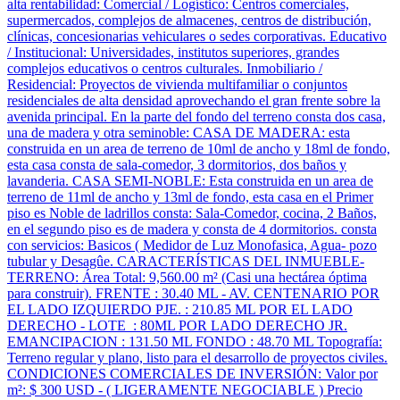
alta rentabilidad: Comercial / Logístico: Centros comerciales,
supermercados, complejos de almacenes, centros de distribución,
clínicas, concesionarias vehiculares o sedes corporativas. Educativo
/ Institucional: Universidades, institutos superiores, grandes
complejos educativos o centros culturales. Inmobiliario /
Residencial: Proyectos de vivienda multifamiliar o conjuntos
residenciales de alta densidad aprovechando el gran frente sobre la
avenida principal. En la parte del fondo del terreno consta dos casa,
una de madera y otra seminoble: CASA DE MADERA: esta
construida en un area de terreno de 10ml de ancho y 18ml de fondo,
esta casa consta de sala-comedor, 3 dormitorios, dos baños y
lavanderia. CASA SEMI-NOBLE: Esta construida en un area de
terreno de 11ml de ancho y 13ml de fondo, esta casa en el Primer
piso es Noble de ladrillos consta: Sala-Comedor, cocina, 2 Baños,
en el segundo piso es de madera y consta de 4 dormitorios. consta
con servicios: Basicos ( Medidor de Luz Monofasica, Agua- pozo
tubular y Desagûe. CARACTERÍSTICAS DEL INMUEBLE-
TERRENO: Área Total: 9,560.00 m² (Casi una hectárea óptima
para construir). FRENTE : 30.40 ML - AV. CENTENARIO POR
EL LADO IZQUIERDO PJE. : 210.85 ML POR EL LADO
DERECHO - LOTE : 80ML POR LADO DERECHO JR.
EMANCIPACION : 131.50 ML FONDO : 48.70 ML Topografía:
Terreno regular y plano, listo para el desarrollo de proyectos civiles.
CONDICIONES COMERCIALES DE INVERSIÓN: Valor por
m²: $ 300 USD - ( LIGERAMENTE NEGOCIABLE ) Precio