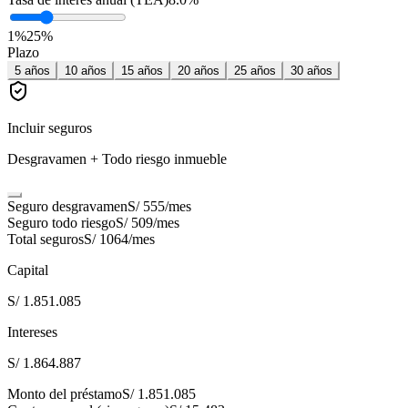
1
%
25
%
Plazo
5
años
10
años
15
años
20
años
25
años
30
años
Incluir seguros
Desgravamen + Todo riesgo inmueble
Seguro desgravamen
S/ 555
/mes
Seguro todo riesgo
S/ 509
/mes
Total seguros
S/ 1064
/mes
Capital
S/ 1.851.085
Intereses
S/ 1.864.887
Monto del préstamo
S/ 1.851.085