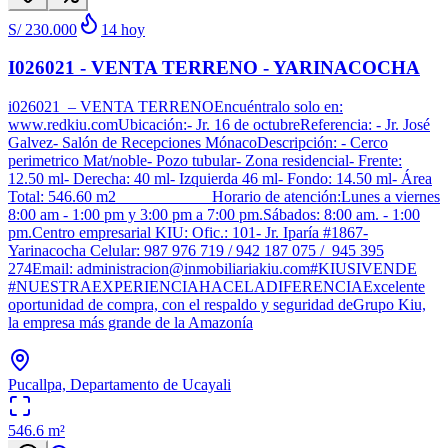
S/ 230.000
14
hoy
I026021 - VENTA TERRENO - YARINACOCHA
i026021 – VENTA TERRENOEncuéntralo solo en:
www.redkiu.comUbicación:- Jr. 16 de octubreReferencia: - Jr. José
Galvez- Salón de Recepciones MónacoDescripción: - Cerco
perimetrico Mat/noble- Pozo tubular- Zona residencial- Frente:
12.50 ml- Derecha: 40 ml- Izquierda 46 ml- Fondo: 14.50 ml- Área
Total: 546.60 m2 Horario de atención:Lunes a viernes
8:00 am - 1:00 pm y 3:00 pm a 7:00 pm.Sábados: 8:00 am. - 1:00
pm.Centro empresarial KIU: Ofic.: 101- Jr. Iparía #1867-
Yarinacocha Celular: 987 976 719 / 942 187 075 / 945 395
274Email: administracion@inmobiliariakiu.com#KIUSIVENDE
#NUESTRAEXPERIENCIAHACELADIFERENCIAExcelente
oportunidad de compra, con el respaldo y seguridad deGrupo Kiu,
la empresa más grande de la Amazonía
Pucallpa, Departamento de Ucayali
546.6
m²