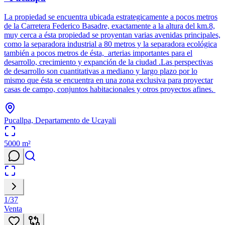
La propiedad se encuentra ubicada estrategicamente a pocos metros
de la Carretera Federico Basadre, exactamente a la altura del km.8,
muy cerca a ésta propiedad se proyentan varias avenidas principales,
como la separadora industrial a 80 metros y la separadora ecológica
también a pocos metros de ésta, arterias importantes para el
desarrollo, crecimiento y expanción de la ciudad .Las perspectivas
de desarrollo son cuantitativas a mediano y largo plazo por lo
mismo que ésta se encuentra en una zona exclusiva para proyectar
casas de campo, conjuntos habitacionales y otros proyectos afines.
Pucallpa, Departamento de Ucayali
5000
m²
1
/
37
Venta