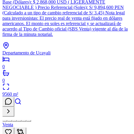
Base (Dólares): $ 2,868,000 USD ( LIGERAMENTE
NEGOCIABLE ) Precio Referencial (Soles): S/ 9,894,600 PEN
(Calculado a un tipo de cambio referencial de S/ 3.45) Nota legal
para inversionistas: El precio real de venta está fijado en dólares
americanos. El monto en soles es referencial y se actualizará de
acuerdo al Tipo de Cambio oficial (SBS Venta) vigente al día de la
firma de la minuta notarial.
Departamento de Ucayali
0
0
9560
m²
Venta