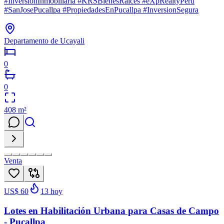
#InversiónInmobiliaria #KRSBienesRaices #eXpRealtyPeru
#SanJosePucallpa #PropiedadesEnPucallpa #InversionSegura
Departamento de Ucayali
0
0
408
m²
Venta
US$ 60
13
hoy
Lotes en Habilitación Urbana para Casas de Campo
- Pucallpa