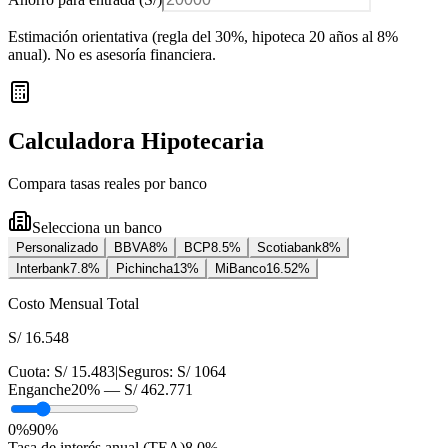
Estimación orientativa (regla del 30%
, hipoteca 20 años al 8%
anual
). No es asesoría financiera.
Calculadora Hipotecaria
Compara tasas reales por banco
Selecciona un banco
Personalizado
BBVA
8
%
BCP
8.5
%
Scotiabank
8
%
Interbank
7.8
%
Pichincha
13
%
MiBanco
16.52
%
Costo Mensual Total
S/ 16.548
Cuota:
S/ 15.483
|
Seguros:
S/ 1064
Enganche
20
% —
S/ 462.771
0%
90%
Tasa de interés anual (TEA)
8.0
%