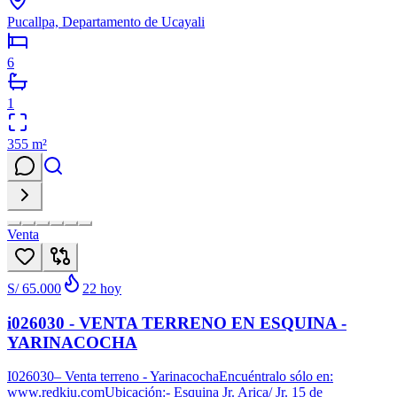
Pucallpa, Departamento de Ucayali
6
1
355
m²
Venta
S/ 65.000
22
hoy
i026030 - VENTA TERRENO EN ESQUINA -
YARINACOCHA
I026030– Venta terreno - YarinacochaEncuéntralo sólo en:
www.redkiu.comUbicación:- Esquina Jr. Arica/ Jr. 15 de