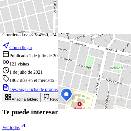
+
−
Leaflet
|
©
OpenStreetMap
Coordenadas:
-8.384560
,
-74.547200
Cómo llegar
Publicado 1 de julio de 2021
121
visitas
1 de julio de 2021
1862
días en el mercado
· actualizado hace 0 días
Descargar ficha de propiedad
Compartir
Añadir a tablero
Reportar anuncio
Te puede interesar
Ver todas