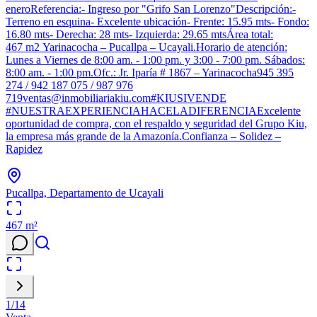
eneroReferencia:- Ingreso por "Grifo San Lorenzo"Descripción:-
Terreno en esquina- Excelente ubicación- Frente: 15.95 mts- Fondo:
16.80 mts- Derecha: 28 mts- Izquierda: 29.65 mtsÁrea total:
467 m2 Yarinacocha – Pucallpa – Ucayali.Horario de atención:
Lunes a Viernes de 8:00 am. - 1:00 pm. y 3:00 - 7:00 pm. Sábados:
8:00 am. - 1:00 pm.Ofc.: Jr. Iparía # 1867 – Yarinacocha945 395
274 / 942 187 075 / 987 976
719ventas@inmobiliariakiu.com#KIUSIVENDE
#NUESTRAEXPERIENCIAHACELADIFERENCIAExcelente
oportunidad de compra, con el respaldo y seguridad del Grupo Kiu,
la empresa más grande de la Amazonía.Confianza – Solidez –
Rapidez
Pucallpa, Departamento de Ucayali
467
m²
1
/
14