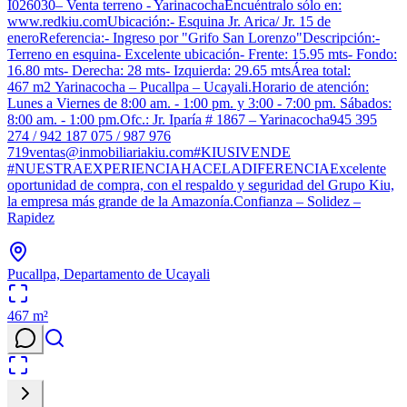
I026030– Venta terreno - YarinacochaEncuéntralo sólo en:
www.redkiu.comUbicación:- Esquina Jr. Arica/ Jr. 15 de
eneroReferencia:- Ingreso por "Grifo San Lorenzo"Descripción:-
Terreno en esquina- Excelente ubicación- Frente: 15.95 mts- Fondo:
16.80 mts- Derecha: 28 mts- Izquierda: 29.65 mtsÁrea total:
467 m2 Yarinacocha – Pucallpa – Ucayali.Horario de atención:
Lunes a Viernes de 8:00 am. - 1:00 pm. y 3:00 - 7:00 pm. Sábados:
8:00 am. - 1:00 pm.Ofc.: Jr. Iparía # 1867 – Yarinacocha945 395
274 / 942 187 075 / 987 976
719ventas@inmobiliariakiu.com#KIUSIVENDE
#NUESTRAEXPERIENCIAHACELADIFERENCIAExcelente
oportunidad de compra, con el respaldo y seguridad del Grupo Kiu,
la empresa más grande de la Amazonía.Confianza – Solidez –
Rapidez
Pucallpa, Departamento de Ucayali
467
m²