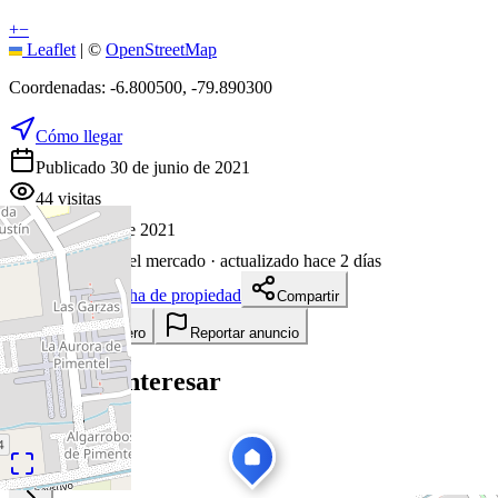
+
−
Leaflet
|
©
OpenStreetMap
Coordenadas:
-6.800500
,
-79.890300
Cómo llegar
Publicado 30 de junio de 2021
44
visitas
30 de junio de 2021
1866
días en el mercado
· actualizado hace 2 días
Descargar ficha de propiedad
Compartir
Añadir a tablero
Reportar anuncio
Te puede interesar
Ver todas