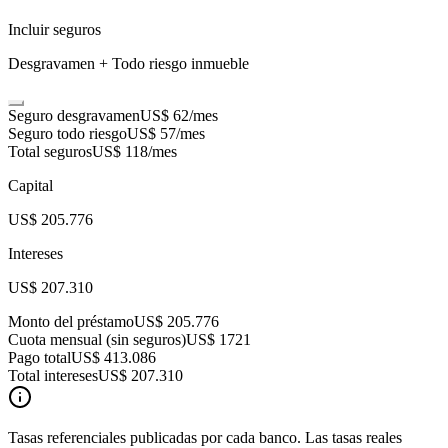
Incluir seguros
Desgravamen + Todo riesgo inmueble
Seguro desgravamen
US$ 62
/mes
Seguro todo riesgo
US$ 57
/mes
Total seguros
US$ 118
/mes
Capital
US$ 205.776
Intereses
US$ 207.310
Monto del préstamo
US$ 205.776
Cuota mensual (sin seguros)
US$ 1721
Pago total
US$ 413.086
Total intereses
US$ 207.310
Tasas referenciales publicadas por cada banco. Las tasas reales