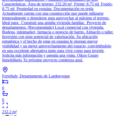
Características Área de terreno: 232.20 m² Frente: 8.75 ml Fondo:
8.75 ml Propiedad en esquina Documentación en regla
Actualmente cuenta con una construcción que puede utilizarse
temporalmente o demolerse para aprovechar al máximo el terreno.
Ideal para: Construir una amplia vivienda familiar. Proyecto de
departamentos. (Recomendado) Local comercial con vivienda.
Bodega, minimarket, farmacia o negocio de barrio. Almacén o taller.
Inversión con gran potencial de valorización. Su ubicación
estratégica y el hecho de estar en esquina le otorgan mayor
visibilidad y un mejor aprovechamiento del espacio, convirtiéndolo
en una excelente alternativa tanto para vivir como para invertir.
Solicita más información y agenda una visita. Oikos Grupo
Inmobiliario Tu próximo proyecto comienza aquí.
Ferreñafe, Departamento de Lambayeque
0
0
232.2
m²