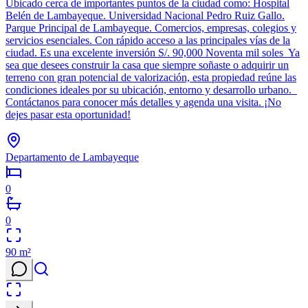
Ubicado cerca de importantes puntos de la ciudad como: Hospital
Belén de Lambayeque. Universidad Nacional Pedro Ruiz Gallo.
Parque Principal de Lambayeque. Comercios, empresas, colegios y
servicios esenciales. Con rápido acceso a las principales vías de la
ciudad. Es una excelente inversión S/. 90,000 Noventa mil soles Ya
sea que desees construir la casa que siempre soñaste o adquirir un
terreno con gran potencial de valorización, esta propiedad reúne las
condiciones ideales por su ubicación, entorno y desarrollo urbano.
Contáctanos para conocer más detalles y agenda una visita. ¡No
dejes pasar esta oportunidad!
Departamento de Lambayeque
0
0
90
m²