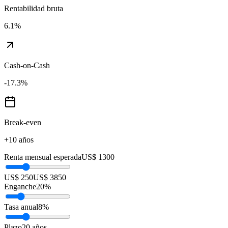
Rentabilidad bruta
6.1
%
Cash-on-Cash
-17.3
%
Break-even
+10 años
Renta mensual esperada
US$ 1300
US$ 250
US$ 3850
Enganche
20
%
Tasa anual
8
%
Plazo
20
años