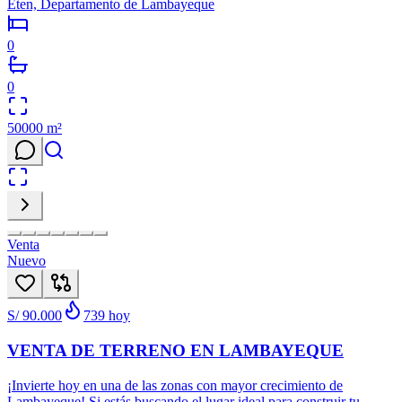
Eten, Departamento de Lambayeque
0
0
50000
m²
Venta
Nuevo
S/ 90.000
739
hoy
VENTA DE TERRENO EN LAMBAYEQUE
¡Invierte hoy en una de las zonas con mayor crecimiento de
Lambayeque! Si estás buscando el lugar ideal para construir tu