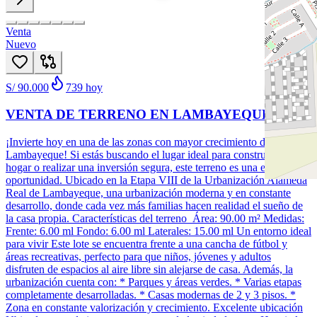
Venta
Nuevo
S/ 90.000
739
hoy
VENTA DE TERRENO EN LAMBAYEQUE
¡Invierte hoy en una de las zonas con mayor crecimiento de
Lambayeque! Si estás buscando el lugar ideal para construir tu
hogar o realizar una inversión segura, este terreno es una excelente
oportunidad. Ubicado en la Etapa VIII de la Urbanización Alameda
Real de Lambayeque, una urbanización moderna y en constante
desarrollo, donde cada vez más familias hacen realidad el sueño de
la casa propia. Características del terreno Área: 90.00 m² Medidas:
Frente: 6.00 ml Fondo: 6.00 ml Laterales: 15.00 ml Un entorno ideal
para vivir Este lote se encuentra frente a una cancha de fútbol y
áreas recreativas, perfecto para que niños, jóvenes y adultos
disfruten de espacios al aire libre sin alejarse de casa. Además, la
urbanización cuenta con: * Parques y áreas verdes. * Varias etapas
completamente desarrolladas. * Casas modernas de 2 y 3 pisos. *
Zona en constante valorización y crecimiento. Excelente ubicación