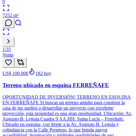
0
7252
m²
1
/
35
Venta
US$ 100.000
182
hoy
Terreno ubicado en esquina FERREÑAFE
OPORTUNIDAD DE INVERSIÓN! TERRENO EN ESQUINA
EN FERREÑAFE Si buscas un terreno amplio para construir la
casa de tus sueños o desarrollar un proyecto con excelente
proyección, esta propiedad es una gran oportunidad. Ubicación: Av.
Augusto B. Leguía Cuadra 9 AA.HH. Santa Lucía – Ferreñafe.
Ubicado en esquina, con frente a la Av. Augusto B. Leguía y
colindancia con la Calle Progreso, lo que brinda mayor
accesibilidad, iluminación y múltiples posibilidades de uso.