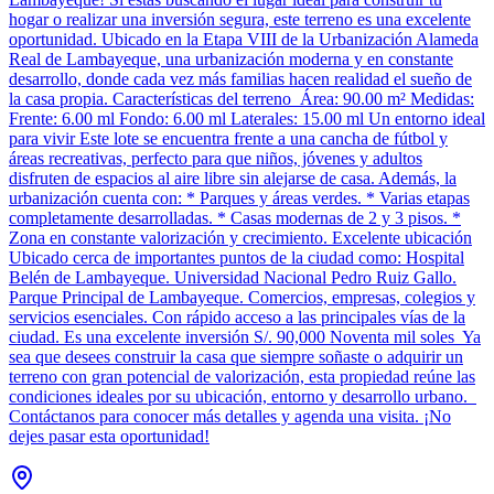
hogar o realizar una inversión segura, este terreno es una excelente
oportunidad. Ubicado en la Etapa VIII de la Urbanización Alameda
Real de Lambayeque, una urbanización moderna y en constante
desarrollo, donde cada vez más familias hacen realidad el sueño de
la casa propia. Características del terreno Área: 90.00 m² Medidas:
Frente: 6.00 ml Fondo: 6.00 ml Laterales: 15.00 ml Un entorno ideal
para vivir Este lote se encuentra frente a una cancha de fútbol y
áreas recreativas, perfecto para que niños, jóvenes y adultos
disfruten de espacios al aire libre sin alejarse de casa. Además, la
urbanización cuenta con: * Parques y áreas verdes. * Varias etapas
completamente desarrolladas. * Casas modernas de 2 y 3 pisos. *
Zona en constante valorización y crecimiento. Excelente ubicación
Ubicado cerca de importantes puntos de la ciudad como: Hospital
Belén de Lambayeque. Universidad Nacional Pedro Ruiz Gallo.
Parque Principal de Lambayeque. Comercios, empresas, colegios y
servicios esenciales. Con rápido acceso a las principales vías de la
ciudad. Es una excelente inversión S/. 90,000 Noventa mil soles Ya
sea que desees construir la casa que siempre soñaste o adquirir un
terreno con gran potencial de valorización, esta propiedad reúne las
condiciones ideales por su ubicación, entorno y desarrollo urbano.
Contáctanos para conocer más detalles y agenda una visita. ¡No
dejes pasar esta oportunidad!