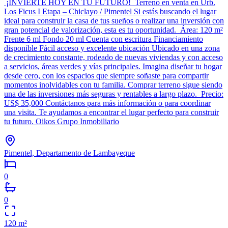
¡INVIERTE HOY EN TU FUTURO! Terreno en venta en Urb.
Los Ficus I Etapa – Chiclayo / Pimentel Si estás buscando el lugar
ideal para construir la casa de tus sueños o realizar una inversión con
gran potencial de valorización, esta es tu oportunidad. Área: 120 m²
Frente 6 ml Fondo 20 ml Cuenta con escritura Financiamiento
disponible Fácil acceso y excelente ubicación Ubicado en una zona
de crecimiento constante, rodeado de nuevas viviendas y con acceso
a servicios, áreas verdes y vías principales. Imagina diseñar tu hogar
desde cero, con los espacios que siempre soñaste para compartir
momentos inolvidables con tu familia. Comprar terreno sigue siendo
una de las inversiones más seguras y rentables a largo plazo. Precio:
US$ 35,000 Contáctanos para más información o para coordinar
una visita. Te ayudamos a encontrar el lugar perfecto para construir
tu futuro. Oikos Grupo Inmobiliario
Pimentel, Departamento de Lambayeque
0
0
120
m²