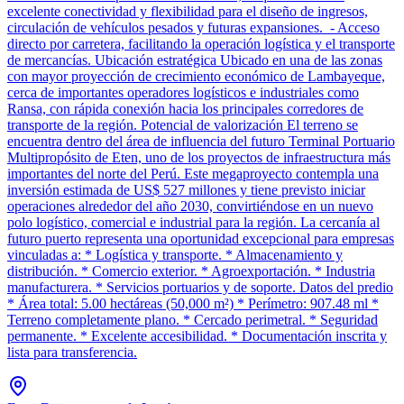
excelente conectividad y flexibilidad para el diseño de ingresos,
circulación de vehículos pesados y futuras expansiones. - Acceso
directo por carretera, facilitando la operación logística y el transporte
de mercancías. Ubicación estratégica Ubicado en una de las zonas
con mayor proyección de crecimiento económico de Lambayeque,
cerca de importantes operadores logísticos e industriales como
Ransa, con rápida conexión hacia los principales corredores de
transporte de la región. Potencial de valorización El terreno se
encuentra dentro del área de influencia del futuro Terminal Portuario
Multipropósito de Eten, uno de los proyectos de infraestructura más
importantes del norte del Perú. Este megaproyecto contempla una
inversión estimada de US$ 527 millones y tiene previsto iniciar
operaciones alrededor del año 2030, convirtiéndose en un nuevo
polo logístico, comercial e industrial para la región. La cercanía al
futuro puerto representa una oportunidad excepcional para empresas
vinculadas a: * Logística y transporte. * Almacenamiento y
distribución. * Comercio exterior. * Agroexportación. * Industria
manufacturera. * Servicios portuarios y de soporte. Datos del predio
* Área total: 5.00 hectáreas (50,000 m²) * Perímetro: 907.48 ml *
Terreno completamente plano. * Cercado perimetral. * Seguridad
permanente. * Excelente accesibilidad. * Documentación inscrita y
lista para transferencia.