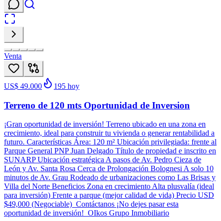
Venta
US$ 49.000
195
hoy
Terreno de 120 mts Oportunidad de Inversion
¡Gran oportunidad de inversión! Terreno ubicado en una zona en
crecimiento, ideal para construir tu vivienda o generar rentabilidad a
futuro. Características Área: 120 m² Ubicación privilegiada: frente al
Parque General PNP Juan Delgado Título de propiedad e inscrito en
SUNARP Ubicación estratégica A pasos de Av. Pedro Cieza de
León y Av. Santa Rosa Cerca de Prolongación Bolognesi A solo 10
minutos de Av. Grau Rodeado de urbanizaciones como Las Brisas y
Villa del Norte Beneficios Zona en crecimiento Alta plusvalía (ideal
para inversión) Frente a parque (mejor calidad de vida) Precio USD
$49,000 (Negociable) Contáctanos ¡No dejes pasar esta
oportunidad de inversión! OIkos Grupo Inmobiliario