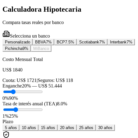
Calculadora Hipotecaria
Compara tasas reales por banco
Selecciona un banco
Personalizado
BBVA
7
%
BCP
7.5
%
Scotiabank
7
%
Interbank
7
%
Pichincha
9
%
MiBanco
Costo Mensual Total
US$ 1840
Cuota:
US$ 1721
|
Seguros:
US$ 118
Enganche
20
% —
US$ 51.444
0%
90%
Tasa de interés anual (TEA)
8.0
%
1
%
25
%
Plazo
5
años
10
años
15
años
20
años
25
años
30
años