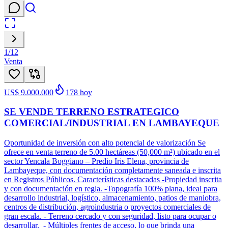
1
/
12
Venta
US$ 9.000.000
178
hoy
SE VENDE TERRENO ESTRATEGICO
COMERCIAL/INDUSTRIAL EN LAMBAYEQUE
Oportunidad de inversión con alto potencial de valorización Se
ofrece en venta terreno de 5.00 hectáreas (50,000 m²) ubicado en el
sector Yencala Boggiano – Predio Iris Elena, provincia de
Lambayeque, con documentación completamente saneada e inscrita
en Registros Públicos. Características destacadas -Propiedad inscrita
y con documentación en regla. -Topografía 100% plana, ideal para
desarrollo industrial, logístico, almacenamiento, patios de maniobra,
centros de distribución, agroindustria o proyectos comerciales de
gran escala. - Terreno cercado y con seguridad, listo para ocupar o
desarrollar. - Múltiples frentes de acceso, lo que brinda una