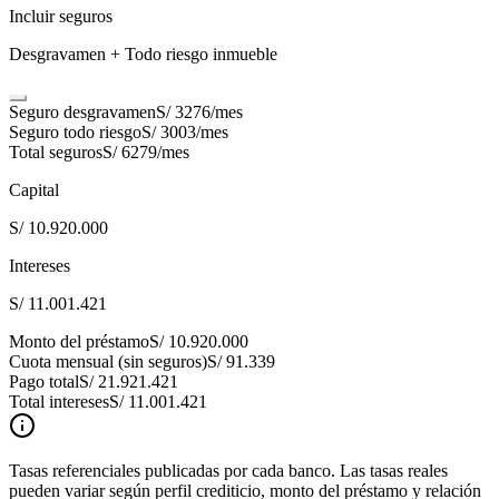
Incluir seguros
Desgravamen + Todo riesgo inmueble
Seguro desgravamen
S/ 3276
/mes
Seguro todo riesgo
S/ 3003
/mes
Total seguros
S/ 6279
/mes
Capital
S/ 10.920.000
Intereses
S/ 11.001.421
Monto del préstamo
S/ 10.920.000
Cuota mensual (sin seguros)
S/ 91.339
Pago total
S/ 21.921.421
Total intereses
S/ 11.001.421
Tasas referenciales publicadas por cada banco. Las tasas reales
pueden variar según perfil crediticio, monto del préstamo y relación