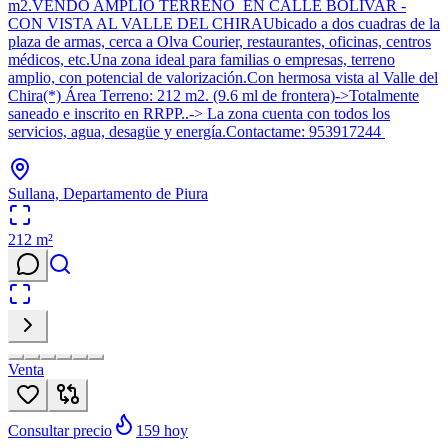
m2.VENDO AMPLIO TERRENO EN CALLE BOLIVAR -
CON VISTA AL VALLE DEL CHIRAUbicado a dos cuadras de la
plaza de armas, cerca a Olva Courier, restaurantes, oficinas, centros
médicos, etc.Una zona ideal para familias o empresas, terreno
amplio, con potencial de valorización.Con hermosa vista al Valle del
Chira(*) Área Terreno: 212 m2. (9.6 ml de frontera)->Totalmente
saneado e inscrito en RRPP..-> La zona cuenta con todos los
servicios, agua, desagüe y energía.Contactame: 953917244
Sullana, Departamento de Piura
212
m²
Venta
Consultar precio
159
hoy