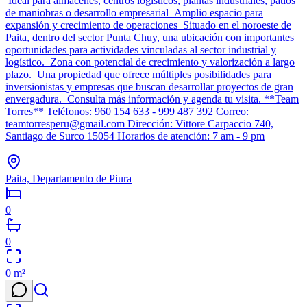
Ideal para almacenes, centros logísticos, plantas industriales, patios
de maniobras o desarrollo empresarial Amplio espacio para
expansión y crecimiento de operaciones Situado en el noroeste de
Paita, dentro del sector Punta Chuy, una ubicación con importantes
oportunidades para actividades vinculadas al sector industrial y
logístico. Zona con potencial de crecimiento y valorización a largo
plazo. Una propiedad que ofrece múltiples posibilidades para
inversionistas y empresas que buscan desarrollar proyectos de gran
envergadura. Consulta más información y agenda tu visita. **Team
Torres** Teléfonos: 960 154 633 - 999 487 392 Correo:
teamtorresperu@gmail.com Dirección: Vittore Carpaccio 740,
Santiago de Surco 15054 Horarios de atención: 7 am - 9 pm
Paita, Departamento de Piura
0
0
0
m²