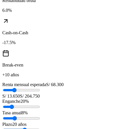
Rentabilidad bruta
6.0
%
Cash-on-Cash
-17.5
%
Break-even
+10 años
Renta mensual esperada
S/ 68.300
S/ 13.650
S/ 204.750
Enganche
20
%
Tasa anual
8
%
Plazo
20
años