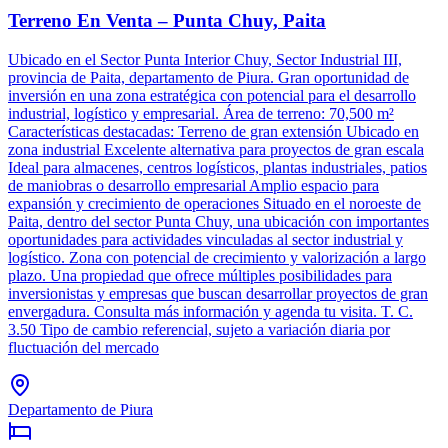
Terreno En Venta – Punta Chuy, Paita
Ubicado en el Sector Punta Interior Chuy, Sector Industrial III,
provincia de Paita, departamento de Piura. Gran oportunidad de
inversión en una zona estratégica con potencial para el desarrollo
industrial, logístico y empresarial. Área de terreno: 70,500 m²
Características destacadas: Terreno de gran extensión Ubicado en
zona industrial Excelente alternativa para proyectos de gran escala
Ideal para almacenes, centros logísticos, plantas industriales, patios
de maniobras o desarrollo empresarial Amplio espacio para
expansión y crecimiento de operaciones Situado en el noroeste de
Paita, dentro del sector Punta Chuy, una ubicación con importantes
oportunidades para actividades vinculadas al sector industrial y
logístico. Zona con potencial de crecimiento y valorización a largo
plazo. Una propiedad que ofrece múltiples posibilidades para
inversionistas y empresas que buscan desarrollar proyectos de gran
envergadura. Consulta más información y agenda tu visita. T. C.
3.50 Tipo de cambio referencial, sujeto a variación diaria por
fluctuación del mercado
Departamento de Piura