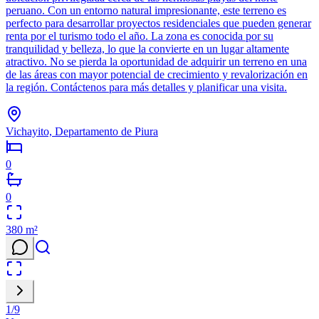
peruano. Con un entorno natural impresionante, este terreno es
perfecto para desarrollar proyectos residenciales que pueden generar
renta por el turismo todo el año. La zona es conocida por su
tranquilidad y belleza, lo que la convierte en un lugar altamente
atractivo. No se pierda la oportunidad de adquirir un terreno en una
de las áreas con mayor potencial de crecimiento y revalorización en
la región. Contáctenos para más detalles y planificar una visita.
Vichayito, Departamento de Piura
0
0
380
m²
1
/
9