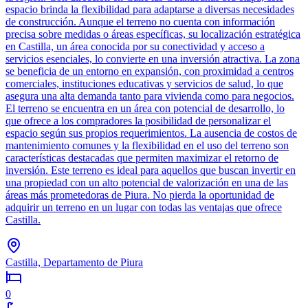
espacio brinda la flexibilidad para adaptarse a diversas necesidades
de construcción. Aunque el terreno no cuenta con información
precisa sobre medidas o áreas específicas, su localización estratégica
en Castilla, un área conocida por su conectividad y acceso a
servicios esenciales, lo convierte en una inversión atractiva. La zona
se beneficia de un entorno en expansión, con proximidad a centros
comerciales, instituciones educativas y servicios de salud, lo que
asegura una alta demanda tanto para vivienda como para negocios.
El terreno se encuentra en un área con potencial de desarrollo, lo
que ofrece a los compradores la posibilidad de personalizar el
espacio según sus propios requerimientos. La ausencia de costos de
mantenimiento comunes y la flexibilidad en el uso del terreno son
características destacadas que permiten maximizar el retorno de
inversión. Este terreno es ideal para aquellos que buscan invertir en
una propiedad con un alto potencial de valorización en una de las
áreas más prometedoras de Piura. No pierda la oportunidad de
adquirir un terreno en un lugar con todas las ventajas que ofrece
Castilla.
Castilla, Departamento de Piura
0