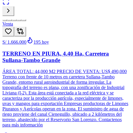
Venta
S/ 1.666.000
195
hoy
TERRENO EN PIURA, 4.40 Ha, Carretera
Sullana-Tambo Grande
ÁREA TOTAL: 44,000 M2 PRECIO DE VENTA: US$ 490,000
Terreno con frente de 10 metros en carretera Sullana-Tambo
Grande, entorno rural agroindustrial de forma irregular. La
topografía del terreno es plana, con una zonificación de Industrial
Liviana (I-2). Esta área está conectada a la red eléctrica y se
caracteriza por la producción agrícola, especialmente de limones,
uvas y mangos para exportación Empresas productoras de Limones
Piuranos y Agrícolas operan en la zona. El suministro de agua de
riego proviene del canal Cieneguillo, ubicado a 2 kilómetros del
terreno, abastecido por el Reservorio San Lorenzo. Contactenos
para más información