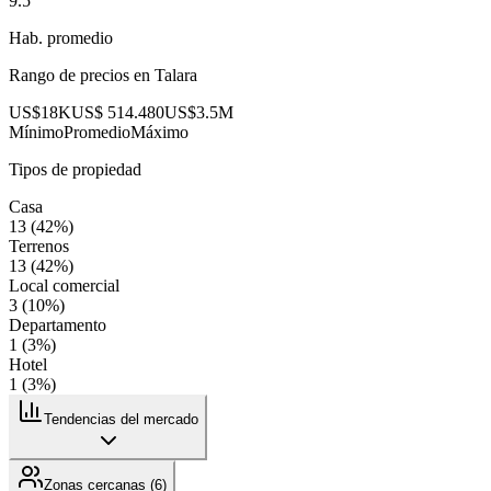
9.5
Hab. promedio
Rango de precios en
Talara
US$18K
US$ 514.480
US$3.5M
Mínimo
Promedio
Máximo
Tipos de propiedad
Casa
13
(
42
%)
Terrenos
13
(
42
%)
Local comercial
3
(
10
%)
Departamento
1
(
3
%)
Hotel
1
(
3
%)
Tendencias del mercado
Zonas cercanas (
6
)