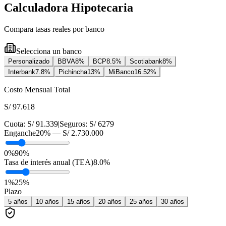
Calculadora Hipotecaria
Compara tasas reales por banco
Selecciona un banco
Personalizado
BBVA
8
%
BCP
8.5
%
Scotiabank
8
%
Interbank
7.8
%
Pichincha
13
%
MiBanco
16.52
%
Costo Mensual Total
S/ 97.618
Cuota:
S/ 91.339
|
Seguros:
S/ 6279
Enganche
20
% —
S/ 2.730.000
0%
90%
Tasa de interés anual (TEA)
8.0
%
1
%
25
%
Plazo
5
años
10
años
15
años
20
años
25
años
30
años