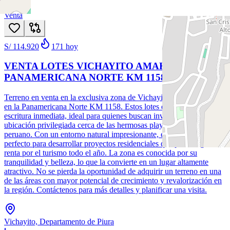
1
/
25
Venta
S/ 114.920
171
hoy
VENTA LOTES VICHAYITO AMAK
PANAMERICANA NORTE KM 1158
Terreno en venta en la exclusiva zona de Vichayito, Talara, ubicado
en la Panamericana Norte KM 1158. Estos lotes de terreno ofrecen
escritura inmediata, ideal para quienes buscan invertir en una
ubicación privilegiada cerca de las hermosas playas del norte
peruano. Con un entorno natural impresionante, este terreno es
perfecto para desarrollar proyectos residenciales que pueden generar
renta por el turismo todo el año. La zona es conocida por su
tranquilidad y belleza, lo que la convierte en un lugar altamente
atractivo. No se pierda la oportunidad de adquirir un terreno en una
de las áreas con mayor potencial de crecimiento y revalorización en
la región. Contáctenos para más detalles y planificar una visita.
Vichayito, Departamento de Piura