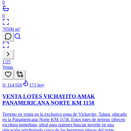
0
0
70500
m²
1
/
25
Venta
S/ 114.920
171
hoy
VENTA LOTES VICHAYITO AMAK
PANAMERICANA NORTE KM 1158
Terreno en venta en la exclusiva zona de Vichayito, Talara, ubicado
en la Panamericana Norte KM 1158. Estos lotes de terreno ofrecen
escritura inmediata, ideal para quienes buscan invertir en una
ubicación privilegiada cerca de las hermosas playas del norte