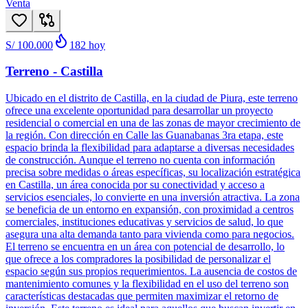
Venta
S/ 100.000
182
hoy
Terreno - Castilla
Ubicado en el distrito de Castilla, en la ciudad de Piura, este terreno
ofrece una excelente oportunidad para desarrollar un proyecto
residencial o comercial en una de las zonas de mayor crecimiento de
la región. Con dirección en Calle las Guanabanas 3ra etapa, este
espacio brinda la flexibilidad para adaptarse a diversas necesidades
de construcción. Aunque el terreno no cuenta con información
precisa sobre medidas o áreas específicas, su localización estratégica
en Castilla, un área conocida por su conectividad y acceso a
servicios esenciales, lo convierte en una inversión atractiva. La zona
se beneficia de un entorno en expansión, con proximidad a centros
comerciales, instituciones educativas y servicios de salud, lo que
asegura una alta demanda tanto para vivienda como para negocios.
El terreno se encuentra en un área con potencial de desarrollo, lo
que ofrece a los compradores la posibilidad de personalizar el
espacio según sus propios requerimientos. La ausencia de costos de
mantenimiento comunes y la flexibilidad en el uso del terreno son
características destacadas que permiten maximizar el retorno de