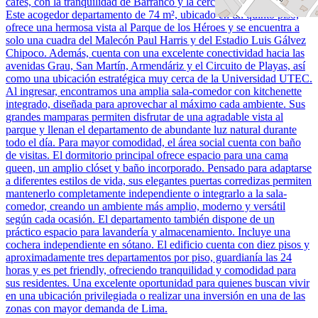
cafés, con la tranquilidad de Barranco y la cercanía de Miraflores.
Este acogedor departamento de 74 m², ubicado en un quinto piso,
ofrece una hermosa vista al Parque de los Héroes y se encuentra a
solo una cuadra del Malecón Paul Harris y del Estadio Luis Gálvez
Chipoco. Además, cuenta con una excelente conectividad hacia las
avenidas Grau, San Martín, Armendáriz y el Circuito de Playas, así
como una ubicación estratégica muy cerca de la Universidad UTEC.
Al ingresar, encontramos una amplia sala-comedor con kitchenette
integrado, diseñada para aprovechar al máximo cada ambiente. Sus
grandes mamparas permiten disfrutar de una agradable vista al
parque y llenan el departamento de abundante luz natural durante
todo el día. Para mayor comodidad, el área social cuenta con baño
de visitas. El dormitorio principal ofrece espacio para una cama
queen, un amplio clóset y baño incorporado. Pensado para adaptarse
a diferentes estilos de vida, sus elegantes puertas corredizas permiten
mantenerlo completamente independiente o integrarlo a la sala-
comedor, creando un ambiente más amplio, moderno y versátil
según cada ocasión. El departamento también dispone de un
práctico espacio para lavandería y almacenamiento. Incluye una
cochera independiente en sótano. El edificio cuenta con diez pisos y
aproximadamente tres departamentos por piso, guardianía las 24
horas y es pet friendly, ofreciendo tranquilidad y comodidad para
sus residentes. Una excelente oportunidad para quienes buscan vivir
en una ubicación privilegiada o realizar una inversión en una de las
zonas con mayor demanda de Lima.