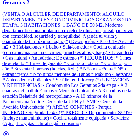
Geranios 2
(VENTA O ALQUILER DE DEPARTAMENTO) ALQUILO
DEPARTAMENTO EN CONDOMINIO LOS GERANIOS 2DA
ETAPA, 3 HABITACIONES, 1 BAÑO DE 50 M2. Moderno
departamento semiamoblado en excelente ubicación, ideal para vivir
con comodidad, seguridad y tranquilidad. Agenda tu visita y
enamórate de tu próximo hogar. (*) Descripción: • Piso 04 • Área 50
m2 • 3 Habitaciones • 1 baño • Sala/comedor • Cocina equipada
(con campana, cocina encimera, muebles altos y bajos) • Lavandería
• Gas natural • Antigüedad: De estreno (*) REQUISITOS: * 1 mes
de adelanto * 1 mes de garantía * Contrato notarial * Contrato por 1
año * Sustentar ingresos (boletas, RxH) * N*o masc*otas * N*o
extran**jeros * N*o niños menores de 8 años * Máximo 4 personas
* Antecedentes Policiales * Se filtra en Infocorp (*) UBICACION
Y REFERENCIAS: • Condominio Los Geranios 2da etapa • A 2
cuadras del mall de Comas y Mercado Unicachi • A 3 cuadras de la
estación Belaúnde del metropolitano • A 10 minutos de la
Panamericana Norte • Cerca de la UPN y USMP • Cerca de la
Avenida Universitaria (*) ÁREAS COMUNES • Parque
INTERNO • Seguridad 24/7 (*) PRECIO: • Departamento: S/. 950
(incluye mantenimiento) • Cocina totalmente equipada • Servicios:
(Agua, luz y gas natural según consumo)