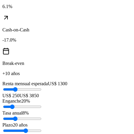
6.1
%
Cash-on-Cash
-17.0
%
Break-even
+10 años
Renta mensual esperada
US$ 1300
US$ 250
US$ 3850
Enganche
20
%
Tasa anual
8
%
Plazo
20
años