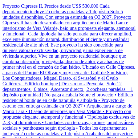
Proyecto Cipreses II, Precios desde US$ 530,000 Cada
departamento incluye 2 cocheras paralelas y 1 depósito Solo 5
unidades disponibles. Con entrega estimada en Q3 2027. Proyecto
Cipreses II ha sido desarrollado con arquitectura de Mario Lara e
interiorismo de Vera Velarde, bajo una propuesta elegante, atemporal
y funcional. Cada tipología ha sido pensada para ofrecer amplitud,
excelente iluminación natural, distribución eficiente y un estándar
residencial de alto nivel. Este proyecto ha sido concebido para
quienes valoran exclusividad, privacidad y una experiencia de
vivienda superior. Vive en un proyecto residencial boutique que
combina ubicación privilegiada, diseño de autor y acabados de
primer nivel en el corazón de San Isidro. Ubicado en Calle Cipreses,
a pasos del Parque El Olivar y muy cerca del Golf de San Isidro,
Los Conquistadores, Miguel Dasso, el Swissôtel y el Óvalo
Gutiérrez. Edificio boutique | De estreno - Preventa | Solo 12
departamentos | 6 pisos | Ascensor directo | 2 cocheras paralelas + 1
depósito por unidad | No paga alcabala Sobre el proyecto • Edificio
residencial boutique en calle tranquila y arbolada • Proyecto de
estreno con entrega estimada en Q3 2027 • Arquitectura a cargo de
Mario Lara • Diseño de interiores por Vera Velarde • Proyecto con
propuesta elegante, atemporal y funcional • Tipologías exclusivas de
2, 3 y 4 dormitorios • Unidades con terrazas, jardines, amplias áreas
sociales y penthouses según tipología • Todos los departamentos
incluyen 2 cocheras paralelas y 1 depósito Acabados del proyecto •