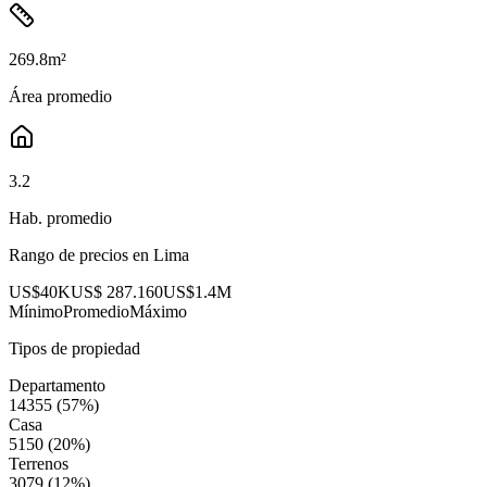
269.8
m²
Área promedio
3.2
Hab. promedio
Rango de precios en
Lima
US$40K
US$ 287.160
US$1.4M
Mínimo
Promedio
Máximo
Tipos de propiedad
Departamento
14355
(
57
%)
Casa
5150
(
20
%)
Terrenos
3079
(
12
%)