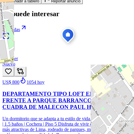
Añadir a tablero
Reportar anuncio
Te puede interesar
Ver todas
1
/
13
Alquiler
Nuevo
US$ 800
1054
hoy
DEPARTAMENTO TIPO LOFT EN ALQUILER
FRENTE A PARQUE BARRANCO A UNA
CUADRA DE MALECON PAUL HARRIS
Un dormitorio que se adapta a tu estilo de vida. 74 m² | 1 dormitorio
| 1.5 baños | Cochera | Piso 5 Disfruta de vivir en una de las zonas
más atractivas de Lima, rodeado de parques, malecón, restaurantes y