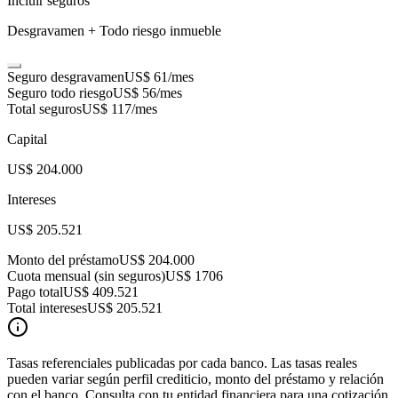
Incluir seguros
Desgravamen + Todo riesgo inmueble
Seguro desgravamen
US$ 61
/mes
Seguro todo riesgo
US$ 56
/mes
Total seguros
US$ 117
/mes
Capital
US$ 204.000
Intereses
US$ 205.521
Monto del préstamo
US$ 204.000
Cuota mensual (sin seguros)
US$ 1706
Pago total
US$ 409.521
Total intereses
US$ 205.521
Tasas referenciales publicadas por cada banco. Las tasas reales
pueden variar según perfil crediticio, monto del préstamo y relación
con el banco. Consulta con tu entidad financiera para una cotización