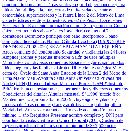
condominio con amplias áreas verdes, seguridad permanente y una
ubicación privilegiada, muy cerca de universidades, centros
comerciales, supermercados y la futura Línea 2 del Metro de Lima.
Características del departamento Área: 62 m² Piso 3 3 ascensores
Vista exterior Excelente iluminación natural Sala y comedor Cocina
abierta con muebles altos y bajos Lavandería con tendal 2
dormitorios Dormitorio principal con baño incorporado 1 baño
completo adicional Gas Natural Cálidda 1 cochera (DISPONIBLE
DESDE EL 21.08.2026) SE ACEPTA MASCOTA PEQUEÑA
Áreas comunes del condominio Seguridad y vigilancia las 24 horas
Amplios jardines y parques interiores Salón de usos múltiples
Minimarket con diversos comercios Espacios seguros para que los
niños jueguen y las familias disfruten Ubicación estratégica Muy
cerca de: Óvalo de Santa Anita Estación de la Línea 2 del Metro de
Lima Makro Mall Aventura Santa Anita Universidad Privada del
Norte (UPN) Universidad San Martín de Porres (USMP) Instituto
Británico Bancos, restaurantes, supermercados y diversos comercios
Condiciones del alquiler Alquiler mensual: S/ 1,900 (precio fijo)
Mantenimiento aproximado: S/ 200 (incluye agua, vigilancia y
limpieza de áreas comunes) Luz y arbitrios: a cargo del inquilino
Modalidad: 2 meses de garantía + 1 mes de adelanto Contrato
mínimo: 1 año Requisitos Presentar nombre completo y DNI para
coordinar la visita. Certificado Único Laboral (CUL). Sustento de
ingresos propios o familiares por un mínimo de S/ 5,500 netos
mensuales. No registrar reportes negativos en centrales de riesgo. En