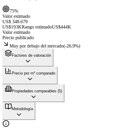
75
%
Valor estimado
US$ 348.679
US$193K
Rango estimado
US$444K
Valor estimado
Precio publicado
Muy por debajo del mercado
(
-26.9
%)
Factores de valoración
Precio por m² comparado
Propiedades comparables (
5
)
Metodología