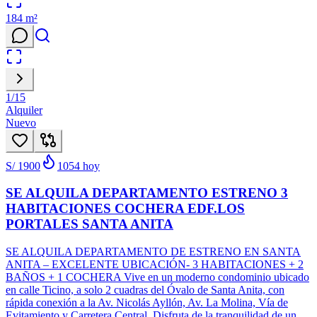
184
m²
1
/
15
Alquiler
Nuevo
S/ 1900
1054
hoy
SE ALQUILA DEPARTAMENTO ESTRENO 3
HABITACIONES COCHERA EDF.LOS
PORTALES SANTA ANITA
SE ALQUILA DEPARTAMENTO DE ESTRENO EN SANTA
ANITA – EXCELENTE UBICACIÓN- 3 HABITACIONES + 2
BAÑOS + 1 COCHERA Vive en un moderno condominio ubicado
en calle Ticino, a solo 2 cuadras del Óvalo de Santa Anita, con
rápida conexión a la Av. Nicolás Ayllón, Av. La Molina, Vía de
Evitamiento y Carretera Central. Disfruta de la tranquilidad de un