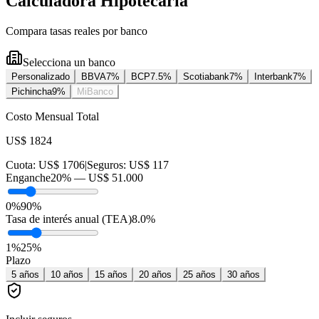
Calculadora Hipotecaria
Compara tasas reales por banco
Selecciona un banco
Personalizado
BBVA
7
%
BCP
7.5
%
Scotiabank
7
%
Interbank
7
%
Pichincha
9
%
MiBanco
Costo Mensual Total
US$ 1824
Cuota:
US$ 1706
|
Seguros:
US$ 117
Enganche
20
% —
US$ 51.000
0%
90%
Tasa de interés anual (TEA)
8.0
%
1
%
25
%
Plazo
5
años
10
años
15
años
20
años
25
años
30
años