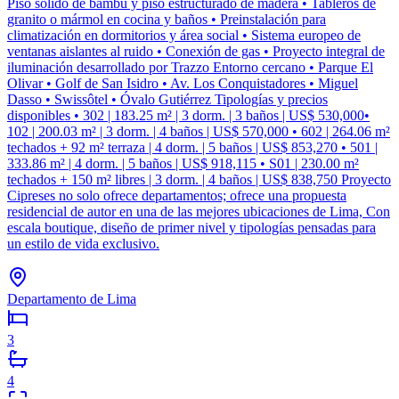
Piso sólido de bambú y piso estructurado de madera • Tableros de
granito o mármol en cocina y baños • Preinstalación para
climatización en dormitorios y área social • Sistema europeo de
ventanas aislantes al ruido • Conexión de gas • Proyecto integral de
iluminación desarrollado por Trazzo Entorno cercano • Parque El
Olivar • Golf de San Isidro • Av. Los Conquistadores • Miguel
Dasso • Swissôtel • Óvalo Gutiérrez Tipologías y precios
disponibles • 302 | 183.25 m² | 3 dorm. | 3 baños | US$ 530,000•
102 | 200.03 m² | 3 dorm. | 4 baños | US$ 570,000 • 602 | 264.06 m²
techados + 92 m² terraza | 4 dorm. | 5 baños | US$ 853,270 • 501 |
333.86 m² | 4 dorm. | 5 baños | US$ 918,115 • S01 | 230.00 m²
techados + 150 m² libres | 3 dorm. | 4 baños | US$ 838,750 Proyecto
Cipreses no solo ofrece departamentos; ofrece una propuesta
residencial de autor en una de las mejores ubicaciones de Lima, Con
escala boutique, diseño de primer nivel y tipologías pensadas para
un estilo de vida exclusivo.
Departamento de Lima
3
4