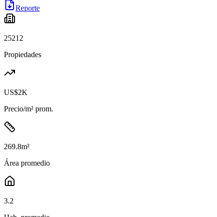
Reporte
25212
Propiedades
US$2K
Precio/m² prom.
269.8
m²
Área promedio
3.2