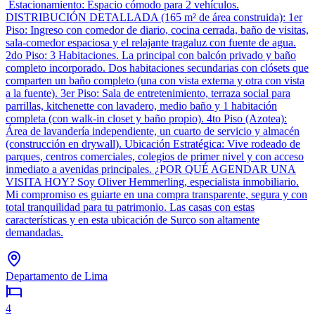
Estacionamiento: Espacio cómodo para 2 vehículos.
DISTRIBUCIÓN DETALLADA (165 m² de área construida): 1er
Piso: Ingreso con comedor de diario, cocina cerrada, baño de visitas,
sala-comedor espaciosa y el relajante tragaluz con fuente de agua.
2do Piso: 3 Habitaciones. La principal con balcón privado y baño
completo incorporado. Dos habitaciones secundarias con clósets que
comparten un baño completo (una con vista externa y otra con vista
a la fuente). 3er Piso: Sala de entretenimiento, terraza social para
parrillas, kitchenette con lavadero, medio baño y 1 habitación
completa (con walk-in closet y baño propio). 4to Piso (Azotea):
Área de lavandería independiente, un cuarto de servicio y almacén
(construcción en drywall). Ubicación Estratégica: Vive rodeado de
parques, centros comerciales, colegios de primer nivel y con acceso
inmediato a avenidas principales. ¿POR QUÉ AGENDAR UNA
VISITA HOY? Soy Oliver Hemmerling, especialista inmobiliario.
Mi compromiso es guiarte en una compra transparente, segura y con
total tranquilidad para tu patrimonio. Las casas con estas
características y en esta ubicación de Surco son altamente
demandadas.
Departamento de Lima
4