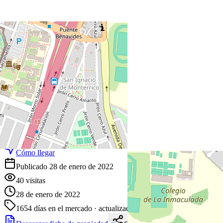
+
−
Leaflet
|
©
OpenStreetMap
Coordenadas:
-12.128900
,
-76.976400
Cómo llegar
Publicado 28 de enero de 2022
40
visitas
28 de enero de 2022
1654
días en el mercado
· actualizado hace 1 días