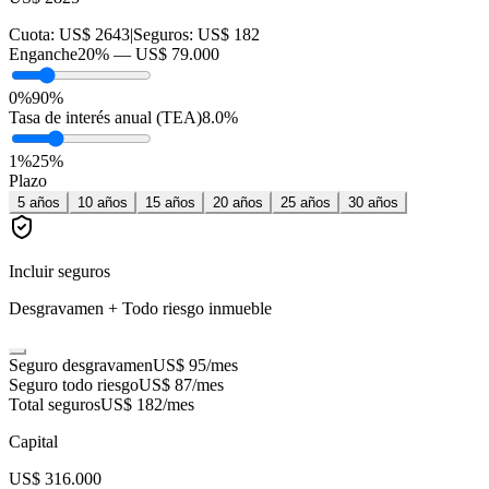
Cuota:
US$ 2643
|
Seguros:
US$ 182
Enganche
20
% —
US$ 79.000
0%
90%
Tasa de interés anual (TEA)
8.0
%
1
%
25
%
Plazo
5
años
10
años
15
años
20
años
25
años
30
años
Incluir seguros
Desgravamen + Todo riesgo inmueble
Seguro desgravamen
US$ 95
/mes
Seguro todo riesgo
US$ 87
/mes
Total seguros
US$ 182
/mes
Capital
US$ 316.000