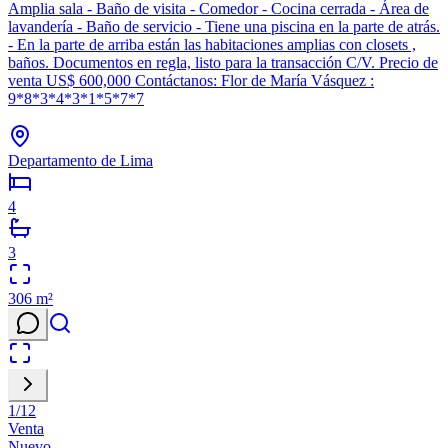
Amplia sala - Baño de visita - Comedor - Cocina cerrada - Área de
lavandería - Baño de servicio - Tiene una piscina en la parte de atrás.
- En la parte de arriba están las habitaciones amplias con closets ,
baños. Documentos en regla, listo para la transacción C/V. Precio de
venta US$ 600,000 Contáctanos: Flor de María Vásquez :
9*8*3*4*3*1*5*7*7
Departamento de Lima
4
3
306
m²
1
/
12
Venta
Nuevo