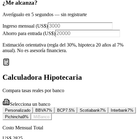
¿Me alcanza?
Averígualo en 5 segundos — sin registrarte
Ingreso mensual (
US$
)
Ahorro para entrada (
US$
)
Estimación orientativa (regla del 30%
, hipoteca 20 años al 7%
anual
). No es asesoría financiera.
Calculadora Hipotecaria
Compara tasas reales por banco
Selecciona un banco
Personalizado
BBVA
7
%
BCP
7.5
%
Scotiabank
7
%
Interbank
7
%
Pichincha
9
%
MiBanco
Costo Mensual Total
US$ 2825