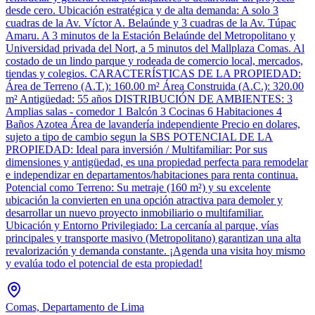
desde cero. Ubicación estratégica y de alta demanda: A solo 3
cuadras de la Av. Víctor A. Belaúnde y 3 cuadras de la Av. Túpac
Amaru. A 3 minutos de la Estación Belaúnde del Metropolitano y
Universidad privada del Nort, a 5 minutos del Mallplaza Comas. Al
costado de un lindo parque y rodeada de comercio local, mercados,
tiendas y colegios. CARACTERÍSTICAS DE LA PROPIEDAD:
Área de Terreno (A.T.): 160.00 m² Área Construida (A.C.): 320.00
m² Antigüedad: 55 años DISTRIBUCIÓN DE AMBIENTES: 3
Amplias salas - comedor 1 Balcón 3 Cocinas 6 Habitaciones 4
Baños Azotea Área de lavandería independiente Precio en dolares,
sujeto a tipo de cambio segun la SBS POTENCIAL DE LA
PROPIEDAD: Ideal para inversión / Multifamiliar: Por sus
dimensiones y antigüedad, es una propiedad perfecta para remodelar
e independizar en departamentos/habitaciones para renta continua.
Potencial como Terreno: Su metraje (160 m²) y su excelente
ubicación la convierten en una opción atractiva para demoler y
desarrollar un nuevo proyecto inmobiliario o multifamiliar.
Ubicación y Entorno Privilegiado: La cercanía al parque, vías
principales y transporte masivo (Metropolitano) garantizan una alta
revalorización y demanda constante. ¡Agenda una visita hoy mismo
y evalúa todo el potencial de esta propiedad!
Comas, Departamento de Lima