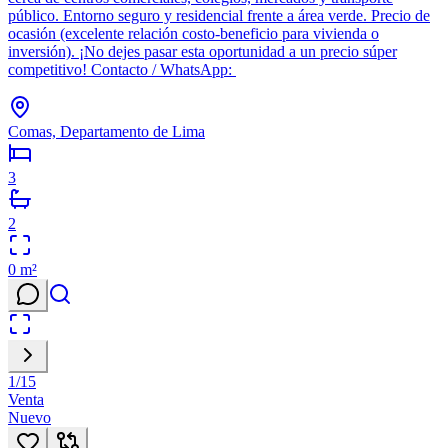
público. Entorno seguro y residencial frente a área verde. Precio de
ocasión (excelente relación costo-beneficio para vivienda o
inversión). ¡No dejes pasar esta oportunidad a un precio súper
competitivo! Contacto / WhatsApp:
Comas, Departamento de Lima
3
2
0
m²
1
/
15
Venta
Nuevo