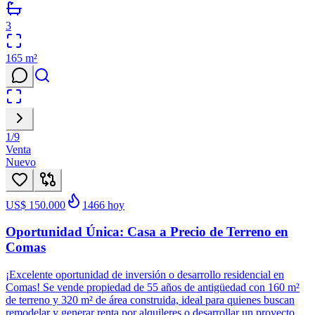
3
165
m²
1
/
9
Venta
Nuevo
US$ 150.000
1466
hoy
Oportunidad Única: Casa a Precio de Terreno en
Comas
¡Excelente oportunidad de inversión o desarrollo residencial en
Comas! Se vende propiedad de 55 años de antigüedad con 160 m²
de terreno y 320 m² de área construida, ideal para quienes buscan
remodelar y generar renta por alquileres o desarrollar un proyecto