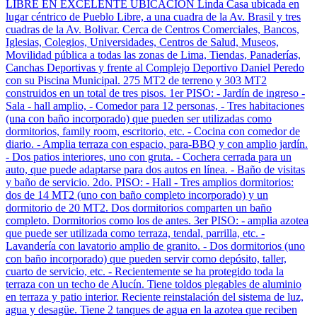
LIBRE EN EXCELENTE UBICACIÓN Linda Casa ubicada en
lugar céntrico de Pueblo Libre, a una cuadra de la Av. Brasil y tres
cuadras de la Av. Bolivar. Cerca de Centros Comerciales, Bancos,
Iglesias, Colegios, Universidades, Centros de Salud, Museos,
Movilidad pública a todas las zonas de Lima, Tiendas, Panaderías,
Canchas Deportivas y frente al Complejo Deportivo Daniel Peredo
con su Piscina Municipal. 275 MT2 de terreno y 303 MT2
construidos en un total de tres pisos. 1er PISO: - Jardín de ingreso -
Sala - hall amplio, - Comedor para 12 personas, - Tres habitaciones
(una con baño incorporado) que pueden ser utilizadas como
dormitorios, family room, escritorio, etc. - Cocina con comedor de
diario. - Amplia terraza con espacio, para-BBQ y con amplio jardín.
- Dos patios interiores, uno con gruta. - Cochera cerrada para un
auto, que puede adaptarse para dos autos en línea. - Baño de visitas
y baño de servicio. 2do. PISO: - Hall - Tres amplios dormitorios:
dos de 14 MT2 (uno con baño completo incorporado) y un
dormitorio de 20 MT2. Dos dormitorios comparten un baño
completo. Dormitorios como los de antes. 3er PISO: - amplia azotea
que puede ser utilizada como terraza, tendal, parrilla, etc. -
Lavandería con lavatorio amplio de granito. - Dos dormitorios (uno
con baño incorporado) que pueden servir como depósito, taller,
cuarto de servicio, etc. - Recientemente se ha protegido toda la
terraza con un techo de Alucín. Tiene toldos plegables de aluminio
en terraza y patio interior. Reciente reinstalación del sistema de luz,
agua y desagüe. Tiene 2 tanques de agua en la azotea que reciben