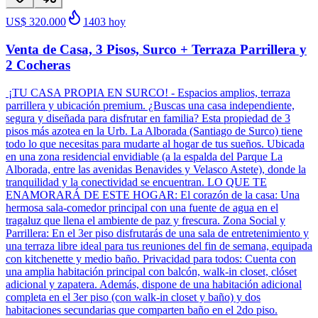
US$ 320.000
1403
hoy
Venta de Casa, 3 Pisos, Surco + Terraza Parrillera y
2 Cocheras
¡TU CASA PROPIA EN SURCO! - Espacios amplios, terraza
parrillera y ubicación premium. ¿Buscas una casa independiente,
segura y diseñada para disfrutar en familia? Esta propiedad de 3
pisos más azotea en la Urb. La Alborada (Santiago de Surco) tiene
todo lo que necesitas para mudarte al hogar de tus sueños. Ubicada
en una zona residencial envidiable (a la espalda del Parque La
Alborada, entre las avenidas Benavides y Velasco Astete), donde la
tranquilidad y la conectividad se encuentran. LO QUE TE
ENAMORARÁ DE ESTE HOGAR: El corazón de la casa: Una
hermosa sala-comedor principal con una fuente de agua en el
tragaluz que llena el ambiente de paz y frescura. Zona Social y
Parrillera: En el 3er piso disfrutarás de una sala de entretenimiento y
una terraza libre ideal para tus reuniones del fin de semana, equipada
con kitchenette y medio baño. Privacidad para todos: Cuenta con
una amplia habitación principal con balcón, walk-in closet, clóset
adicional y zapatera. Además, dispone de una habitación adicional
completa en el 3er piso (con walk-in closet y baño) y dos
habitaciones secundarias que comparten baño en el 2do piso.