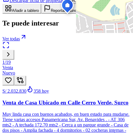
Descargar ficha de propiedad
Compartir
Añadir a tablero
Reportar anuncio
Te puede interesar
Ver todas
1
/
19
Venta
Nuevo
S/ 2.032.830
358
hoy
Venta de Casa Ubicado en Calle Cerro Verde, Surco
Muy linda casa con buenos acabados, en buen estado para mudarse.
Tiene varias accesos Panamericana Sur, Av. Benavides . - AT 306
mts2 - A techada 172.70 mts2 - Cerca a un parque grande - Casa de
dos pisos - Amplia fachada - 4 dormitorios - 02 cocheras internas -