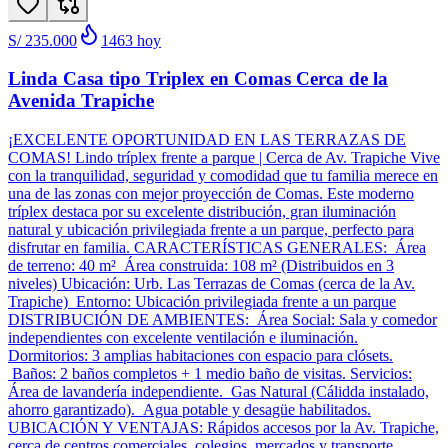
S/ 235.000
1463
hoy
Linda Casa tipo Triplex en Comas Cerca de la
Avenida Trapiche
¡EXCELENTE OPORTUNIDAD EN LAS TERRAZAS DE
COMAS! Lindo tríplex frente a parque | Cerca de Av. Trapiche Vive
con la tranquilidad, seguridad y comodidad que tu familia merece en
una de las zonas con mejor proyección de Comas. Este moderno
tríplex destaca por su excelente distribución, gran iluminación
natural y ubicación privilegiada frente a un parque, perfecto para
disfrutar en familia. CARACTERÍSTICAS GENERALES: Área
de terreno: 40 m² Área construida: 108 m² (Distribuidos en 3
niveles) Ubicación: Urb. Las Terrazas de Comas (cerca de la Av.
Trapiche) Entorno: Ubicación privilegiada frente a un parque
DISTRIBUCIÓN DE AMBIENTES: Área Social: Sala y comedor
independientes con excelente ventilación e iluminación.
Dormitorios: 3 amplias habitaciones con espacio para clósets.
Baños: 2 baños completos + 1 medio baño de visitas. Servicios:
Área de lavandería independiente. Gas Natural (Cálidda instalado,
ahorro garantizado). Agua potable y desagüe habilitados.
UBICACIÓN Y VENTAJAS: Rápidos accesos por la Av. Trapiche,
cerca de centros comerciales, colegios, mercados y transporte