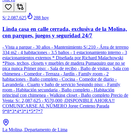
S/ 2.087.625
288
hoy
Linda casa en calle cerrada, exclusiva de la Molina,
con parques, juegos y seguridad 24/7
- Vista a parque - 30 años - Mantenimiento S/.210 - Área de terreno
334 m2 - 4 habitaciones - 3.5 baños - 1 estacionamiento interno - 3
estacionamientos externos * Diseñada por Richard Malachowski
*Pisos, techos, closets y muebles de madera Pumaquiro que no se
pica nunca Primer piso: - Sala de recibo - Baño de visitas - Sala con
chimenea - Comedor - Terraza - Jardín - Family room - 2
habitaciones - Baño completo - Cocina - Comedor de diario -
Lavandería - Cuarto y baño de servicio Segundo piso: - Family
room - Habitación secundaria - Baño completo - Habitación
principal con chimenea - Walking closet - Baño completo Precio de
Venta: S/. 2,087,625 - $570,000 ¡DISPONIBLE AHORA!!
COMUNICARSE AL NÚMERO Jorge Centeno Parada
9*8*3*4*3*1*5*7*7
La Molina, Departamento de Lima