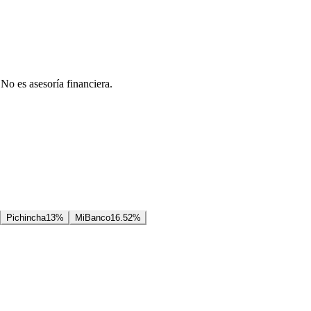
 No es asesoría financiera.
Pichincha
13
%
MiBanco
16.52
%