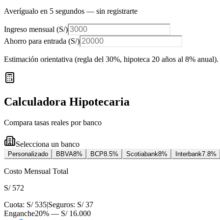
Averígualo en 5 segundos — sin registrarte
Ingreso mensual (
S/
)
Ahorro para entrada (
S/
)
Estimación orientativa (regla del 30%
, hipoteca 20 años al 8% anual
).
Calculadora Hipotecaria
Compara tasas reales por banco
Selecciona un banco
Personalizado
BBVA
8
%
BCP
8.5
%
Scotiabank
8
%
Interbank
7.8
%
Costo Mensual Total
S/ 572
Cuota:
S/ 535
|
Seguros:
S/ 37
Enganche
20
% —
S/ 16.000