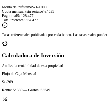
Monto del préstamo
S/ 64.000
Cuota mensual (sin seguros)
S/ 535
Pago total
S/ 128.477
Total intereses
S/ 64.477
Tasas referenciales publicadas por cada banco. Las tasas reales pueden
Calculadora de Inversión
Analiza la rentabilidad de esta propiedad
Flujo de Caja Mensual
S/ -269
Renta:
S/ 380
— Gastos:
S/ 649