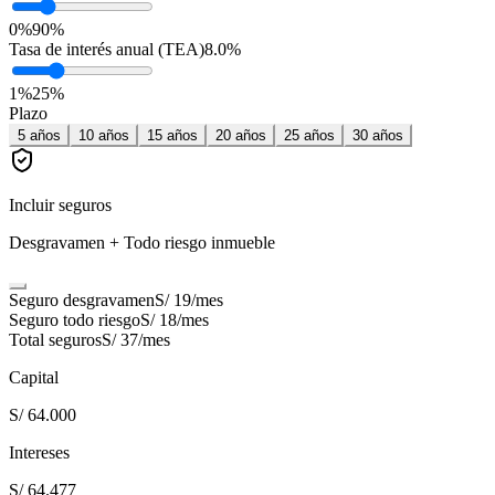
0%
90%
Tasa de interés anual (TEA)
8.0
%
1
%
25
%
Plazo
5
años
10
años
15
años
20
años
25
años
30
años
Incluir seguros
Desgravamen + Todo riesgo inmueble
Seguro desgravamen
S/ 19
/mes
Seguro todo riesgo
S/ 18
/mes
Total seguros
S/ 37
/mes
Capital
S/ 64.000
Intereses
S/ 64.477